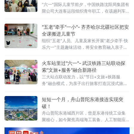
"六一"国际儿童节前夕，中国铁路沈阳局集团有
限公司大连客运段组织青年职工，在该趟列车
上开展"六（路）上有你，一（亿）起快乐——
这个六一，坐高铁去撒
"五老"牵手"一小"- 齐齐哈尔北疆社区把安
全课搬进儿童节
组织"五老"人员、儿童及家长开展"老少牵手·快
乐六一"主题趣味活动，将安全教育融入亲子游
戏，用代际陪伴为孩子们送上节日祝福。活动
现场设置了多项互动游戏，社区"五老"与孩子们
火车站里过"六一"- 武汉铁路三站联动探
携手参与、亲密配合。"五老"人员耐心示范游戏
索"文旅+服务"融合新路径
三大站点联动发力，以"节日+文旅+铁路服
务"融合模式，为亲子出行旅客打造沉浸式旅途
体验。活动以武汉站西广厅为主会场，武昌
站、武汉东站设联动分会场，重点面向环线列
短短一个月，舟山普陀东港接连实现突
车亲子出行旅客打造特色服务。活动前期，车
破！
站依
舟山普陀东港城西片区，曾是东港传统工业集
聚核心，如今聚焦高端海工装备、人工智能应
用、第三代半导体等新质生产力赛道，推动一
批优质企业相继落地，汽车零售总部集聚区也