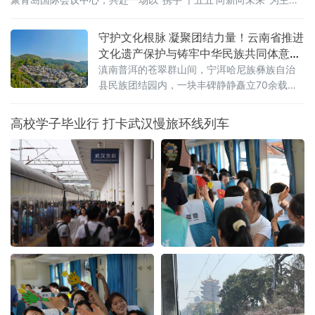
的开放之约。
守护文化根脉 凝聚团结力量！云南省推进
文化遗产保护与铸牢中华民族共同体意识
深度融合
滇南普洱的苍翠群山间，宁洱哈尼族彝族自治
县民族团结园内，一块丰碑静静矗立70余载。
被誉为“新中国民族团结第一碑”的普洱民族团结
誓词碑，镌刻着云南26个世居民族“从此我们一
高校学子毕业行 打卡武汉慢旅环线列车
心一德，团结到底，在中国共产党的领导下，
誓为建设平等自由幸福的大家庭而奋斗”的铮铮
誓言。它是云南各民族手足相亲、守望相助的
历史见证，更是全省深耕文化遗产保护、活化
文脉资源、铸牢中华