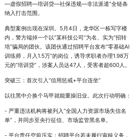
—虚假招聘—培训贷—社保违规—非法派遣”全链条
纳入打击范围。
典型案例出现在深圳。5月4日，龙华区一栋写字楼
内，警方端掉一个以“某科技公司”为名、实为“招转
培”骗局的团伙。该团伙通过招聘平台发布“零基础AI
训练师，月入1.5万”的岗位，诱导求职者办理1.98万
元的“培训贷”，涉案人员达47人，受害者超600人。
突破三：首次引入“信用惩戒+平台连坐”
以往黑中介换个马甲就能重操旧业。此次行动明确：
- 严重违法机构将被列入“全国人力资源市场失信名
单”，并同步至央行征信、市场监管黑名单。
- 平台责任空前压实：招聘平台若未履行审核义务，