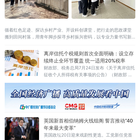
循着红色足迹、探访乡村产业、开设科创课堂，把行走的思政课堂
搬到田间村落，用青年脚步探寻乡村振兴密码，以专业力量书写新
时代青年担当。在大田“第二集美学村”旧址与革命烈士陵园，实践队
员跟随讲解员重
离岸信托个税规则首次全面明确：设立存
续终止全环节覆盖 统一适用20%税率
财政部、税务总局7月24日发布《关于离岸信托
征收个人所得税有关事项的公告》（财政部 税
务总局公告2026年第21号），首次系统明确离
岸信托设立、存续、终止清算全环节的个人所
得税征管规则。根据公告，个人将财产装入离
岸信托以及通过离岸信托取得收益，均属于个
人所得税法规定的应税所得，应当依法申报纳
税。近年来，一些个人通过设立离岸信托进行
英国新首相伯纳姆火线组阁 誓言推动“40
财富代际传承、跨境资产配置及风险管理
年来最大变革”
英国政坛20日迎来戏剧性更迭。工党新任党首