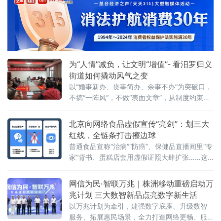
加速成型，新能源汽车集合店二期等关键项目
稳步推进，发展动能持续增强。
为“人情”减负，让文明“增值”- 看汨罗归义
街道如何撬动风气之变
以“婚事新办、丧事简办、余事不办”为突破口，
不搞“一阵风”，不做“表面文章”，从制度约束到
观念蝶变，将文明新风一点一滴融入街巷日
常，走出一条系统化、常态化的移
北京向网络食品虚假宣传“亮剑”：划三大
红线，全链条打击擦边球
普通食品宣称“治病”“防癌”、保健品直播间里“专
家”背书、蛋糕店套用虚假证照大肆扩张……这
些网络食品消费中的“隐秘角落”，正在遭遇一场
从源头到终端的精准打击。近日，北京市市场
网信为民·智联万兆｜株洲移动重磅启动万
监管局在全市范围内启动网络食品销售虚假宣
兆计划 三大数智新品点亮数字新生活
传专项整治行动，围绕网络食品销售全链条，
以万兆计划为牵引，建强数字底座、升级数智
划设虚假商业营销、虚假违法广告、平台及直
服务、拓展惠民场景，全力打造网络更畅、服