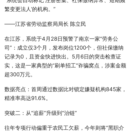
“系统会自动标记‘注册密集、社保缴纳异常、短期频
繁变更法人’的机构。”
——江苏省劳动监察局局长 陈立民
在江苏，系统于4月28日预警了南京一家“劳务公
司”：成立仅3个月，发布岗位1200个，但社保缴纳
记录为0，且资金快进快出。5月6日的突击检查证
实，这是一家典型的“刷单招工”诈骗窝点，涉案金额
超300万元。
数据亮点：首周通过数据比对锁定嫌疑机构845家，
精准率高达91.6%。
突破二：从“追薪”升级到“治链”
往年专项行动偏重于农民工欠薪，今年则将“黑职介