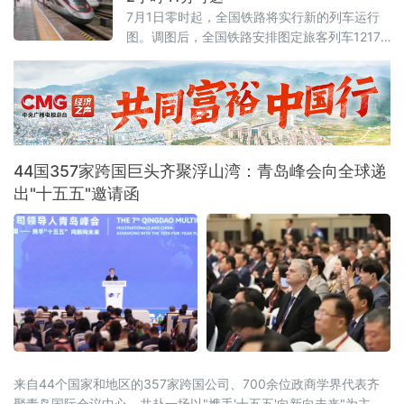
网络阵地、持续输出主流正向声音的优秀创作
7月1日零时起，全国铁路将实行新的列车运行
者。活动以"微光成炬 清朗同行"为主题，由辽
图。调图后，全国铁路安排图定旅客列车12174
宁省总工会、辽宁省委网信办联合主办。启动
列，较现图增加106列；开行货物列车23975
仪式上，2025年度活动成
列，较现图增加111列，铁路客货运输能力、服
务品质和运行效率进一步提升。
44国357家跨国巨头齐聚浮山湾：青岛峰会向全球递
出"十五五"邀请函
来自44个国家和地区的357家跨国公司、700余位政商学界代表齐
聚青岛国际会议中心，共赴一场以"携手'十五五'向新向未来"为主题