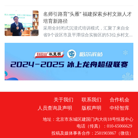
播相关违法行为三大类“红线”，严厉查处各类虚
务更优、生活更慧的数字株洲，为高质量发展
假宣传违法行为，全力守护市
贡献移动力量！
名师引路育“头雁” 福建探索乡村文旅人才
培育新路径
采用全封闭式沉浸式培训模式，汇聚了来自全
省9个设区市及平潭综合实验区的53位乡村文旅
骨干。与传统培训不同，本期研习营集结了7位
横跨理论
关于我们
联系我们
合作机会
人员查询及声明
版权声明
中经智库
地址：北京市东城区建国门内大街18号恒基中心
电话（传真）：010-65066629
投稿及媒体事务合作：2501903867（微信）