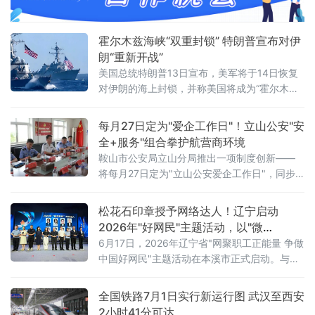
生产力与物质财富实现跨越式增长，但和平、
发展、安全、信
霍尔木兹海峡“双重封锁” 特朗普宣布对伊
朗“重新开战”
美国总统特朗普13日宣布，美军将于14日恢复
对伊朗的海上封锁，并称美国将成为“霍尔木兹
海峡守护者”，对所有经由该海峡运输的货物收
取20%的费用。美军中央司令部随后确认，封
每月27日定为"爱企工作日"！立山公安"安
锁行动将于美国东部时间14日16时（伊朗当地
全+服务"组合拳护航营商环境
时间14日23时30分）正式启动。这意味着美伊
鞍山市公安局立山分局推出一项制度创新——
两国总统6月17日远程签署的谅解备忘录，在生
将每月27日定为"立山公安爱企工作日"，同步
效不到一个月后即告名存实亡。从“停火”到“重
发布三大常态化惠企举措，并组织辖区20余家
新开战”事情的转折始于7
重点企业开展安全警示教育、专项培训及实战
松花石印章授予网络达人！辽宁启动
化应急演练，以"无事不扰、有求必应"为原则，
2026年"好网民"主题活动，以"微
探索警企联动服务营商环境新路径。鞍山水文
光"聚"火炬"
6月17日，2026年辽宁省"网聚职工正能量 争做
局、鞍山市第八中学、冀东水泥、交运旅游汽
中国好网民"主题活动在本溪市正式启动。与以
车有限公司、红旗大酒店等20余家企业单位代
往不同的是，活动现场一枚本溪特色松花石荣
表参加活动。安全
誉印章，成为全场焦点——它被授予辽宁省
全国铁路7月1日实行新运行图 武汉至西安
2025年最受欢迎网络达人，以此表彰长期深耕
2小时41分可达