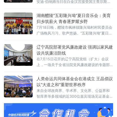
安迪·伯纳姆当日在白金汉宫接受国王查尔斯三
世授权组建新政府，正式就任英国首相。前任
首相斯塔默于当天早些时候辞去首相职务。伯
湖南醴陵“五彩隆兴坳”夏日音乐会：美育
纳姆就任后数小时内即完成新一届内阁组建，
归乡筑薪火 青春逐梦耀乡野
多项人事任命出人意料，被视为其开启政治新
7月18日晚，醴陵市枫林镇隆兴坳村村民委员会
时代的明确信号。前国防大臣“爆冷”执掌财政根
广场晚风习习、歌声悠扬。“五彩隆兴坳”夏日音
据首相办公室发布的人事通报，最受瞩目的财
乐会顺利上演。本次活动是“音符里的种花家”公
政大臣一职由前国防大臣约翰·希利出任。希利
益实践团暑期“三下乡”社会实践的成果集中展
辽宁高院部署党风廉政建设 强调以家风建
上
演，也是本土青年学成归乡、以美育人、薪火
设共筑廉洁防线
相传的一次深情回馈，更是株洲市文联、湖南
在7月15日召开的辽宁高院党组（扩大）会议
工商大学落实省文联"村歌嘹亮"主题活动以及省
上，一场关于全省法院党风廉政建设的专题部
市艺教融合工作的一项重要举措。株洲市文联
署引发关注。与以往不同，此次会议将“深化家
党组书记刘文星，醴
庭家教家风建设”列为重点议题之一，明确推动
人类命运共同体基金会在港成立 王晶倡议
院家共建，以家风促廉风，共筑廉洁防线。会
以“大道之和”重塑世界秩序
议对当前全省法院党风廉政建设面临的形势进
来自全球政商界、学术界、文化界、公益界和
行了分析，指出要清醒认识严峻挑战，发扬自
智库界等多领域的近300位嘉宾现场见证基金会
我革命精神，聚焦“五个过硬”，教育引导干警砺
揭牌，会议取得圆满成功。会上，基金会主席
初心、铸法魂、明法纪、固底线，着力
王晶以《开启新轴心时代》为题发表主旨演
讲，她指出，人类社会历经数千年演进，科技