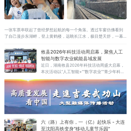
一张车票串联起了曾经梦想起航的每一个角落。透过车窗仿佛看到
了自己漫步东湖畔，登上黄鹤楼，远眺长江水，极目楚天舒，一幕
幕美景成为了青春记忆中共同的画卷。
攸县2026年科技活动周启幕，聚焦人工
智能与数字农业赋能县域发展
近日，湖南攸县2026年科技活动周盛大启幕，
本次活动以“人工智能+”“数字农业”“青少年科
创”为核心，紧密围绕“创新成果转化年”活动以
及“培育好强科创兴产业的动能”行动展开，全方
位展示了攸县在科技创新驱动下，产业升级、
绿色发展和智慧教育领域取得的崭新成果，为
攸县的高质量发展注入了强劲的科技动力。
六（路）上有你，一（亿）起快乐 - 大连
至沈阳高铁变身"移动儿童节乐园"