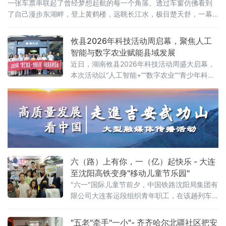
一张车票串联起了曾经梦想起航的每一个角落。透过车窗仿佛看到
了自己漫步东湖畔，登上黄鹤楼，远眺长江水，极目楚天舒，一幕
幕美景成为了青春记忆中共同的画卷。
攸县2026年科技活动周启幕，聚焦人工
智能与数字农业赋能县域发展
近日，湖南攸县2026年科技活动周盛大启幕，
本次活动以“人工智能+”“数字农业”“青少年科
创”为核心，紧密围绕“创新成果转化年”活动以
及“培育好强科创兴产业的动能”行动展开，全方
位展示了攸县在科技创新驱动下，产业升级、
绿色发展和智慧教育领域取得的崭新成果，为
攸县的高质量发展注入了强劲的科技动力。
六（路）上有你，一（亿）起快乐 - 大连
至沈阳高铁变身"移动儿童节乐园"
"六一"国际儿童节前夕，中国铁路沈阳局集团有
限公司大连客运段组织青年职工，在该趟列车
上开展"六（路）上有你，一（亿）起快乐——
这个六一，坐高铁去撒
"五老"牵手"一小"- 齐齐哈尔北疆社区把安