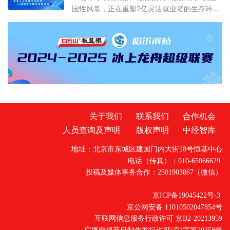
国性风暴，正在重塑2亿灵活就业者的生存环
境。记者从人力资源和社会保障部获悉，2026
年清理整顿人力资源市场秩序专项行动（代
号“清朗人力2
关于我们
联系我们
合作机会
人员查询及声明
版权声明
中经智库
地址：北京市东城区建国门内大街18号恒基中心
电话（传真）：010-65066629
投稿及媒体事务合作：2501903867（微信）
京ICP备19045422号-3
京公网安备 11010502047854号
互联网信息服务行政许可 京B2-20213959