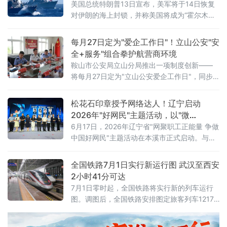
美国总统特朗普13日宣布，美军将于14日恢复
对伊朗的海上封锁，并称美国将成为“霍尔木兹
海峡守护者”，对所有经由该海峡运输的货物收
取20%的费用。美军中央司令部随后确认，封
每月27日定为"爱企工作日"！立山公安"安
锁行动将于美国东部时间14日16时（伊朗当地
全+服务"组合拳护航营商环境
时间14日23时30分）正式启动。这意味着美伊
鞍山市公安局立山分局推出一项制度创新——
两国总统6月17日远程签署的谅解备忘录，在生
将每月27日定为"立山公安爱企工作日"，同步
效不到一个月后即告名存实亡。从“停火”到“重
发布三大常态化惠企举措，并组织辖区20余家
新开战”事情的转折始于7
重点企业开展安全警示教育、专项培训及实战
松花石印章授予网络达人！辽宁启动
化应急演练，以"无事不扰、有求必应"为原则，
2026年"好网民"主题活动，以"微
探索警企联动服务营商环境新路径。鞍山水文
光"聚"火炬"
6月17日，2026年辽宁省"网聚职工正能量 争做
局、鞍山市第八中学、冀东水泥、交运旅游汽
中国好网民"主题活动在本溪市正式启动。与以
车有限公司、红旗大酒店等20余家企业单位代
往不同的是，活动现场一枚本溪特色松花石荣
表参加活动。安全
誉印章，成为全场焦点——它被授予辽宁省
全国铁路7月1日实行新运行图 武汉至西安
2025年最受欢迎网络达人，以此表彰长期深耕
2小时41分可达
网络阵地、持续输出主流正向声音的优秀创作
7月1日零时起，全国铁路将实行新的列车运行
者。活动以"微光成炬 清朗同行"为主题，由辽
图。调图后，全国铁路安排图定旅客列车12174
宁省总工会、辽宁省委网信办联合主办。启动
列，较现图增加106列；开行货物列车23975
仪式上，2025年度活动成
列，较现图增加111列，铁路客货运输能力、服