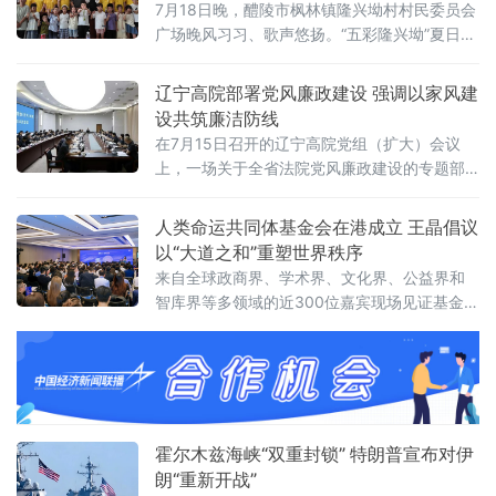
7月18日晚，醴陵市枫林镇隆兴坳村村民委员会
时代的明确信号。前国防大臣“爆冷”执掌财政根
广场晚风习习、歌声悠扬。“五彩隆兴坳”夏日音
据首相办公室发布的人事通报，最受瞩目的财
乐会顺利上演。本次活动是“音符里的种花家”公
政大臣一职由前国防大臣约翰·希利出任。希利
益实践团暑期“三下乡”社会实践的成果集中展
辽宁高院部署党风廉政建设 强调以家风建
上
演，也是本土青年学成归乡、以美育人、薪火
设共筑廉洁防线
相传的一次深情回馈，更是株洲市文联、湖南
在7月15日召开的辽宁高院党组（扩大）会议
工商大学落实省文联"村歌嘹亮"主题活动以及省
上，一场关于全省法院党风廉政建设的专题部
市艺教融合工作的一项重要举措。株洲市文联
署引发关注。与以往不同，此次会议将“深化家
党组书记刘文星，醴
庭家教家风建设”列为重点议题之一，明确推动
人类命运共同体基金会在港成立 王晶倡议
院家共建，以家风促廉风，共筑廉洁防线。会
以“大道之和”重塑世界秩序
议对当前全省法院党风廉政建设面临的形势进
来自全球政商界、学术界、文化界、公益界和
行了分析，指出要清醒认识严峻挑战，发扬自
智库界等多领域的近300位嘉宾现场见证基金会
我革命精神，聚焦“五个过硬”，教育引导干警砺
揭牌，会议取得圆满成功。会上，基金会主席
初心、铸法魂、明法纪、固底线，着力
王晶以《开启新轴心时代》为题发表主旨演
讲，她指出，人类社会历经数千年演进，科技
生产力与物质财富实现跨越式增长，但和平、
发展、安全、信
霍尔木兹海峡“双重封锁” 特朗普宣布对伊
朗“重新开战”