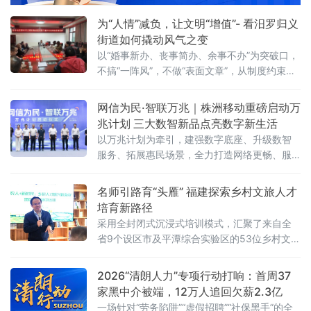
为“人情”减负，让文明“增值”- 看汨罗归义
街道如何撬动风气之变
以“婚事新办、丧事简办、余事不办”为突破口，
不搞“一阵风”，不做“表面文章”，从制度约束到
观念蝶变，将文明新风一点一滴融入街巷日
常，走出一条系统化、常态化的移
网信为民·智联万兆｜株洲移动重磅启动万
兆计划 三大数智新品点亮数字新生活
以万兆计划为牵引，建强数字底座、升级数智
服务、拓展惠民场景，全力打造网络更畅、服
务更优、生活更慧的数字株洲，为高质量发展
贡献移动力量！
名师引路育“头雁” 福建探索乡村文旅人才
培育新路径
采用全封闭式沉浸式培训模式，汇聚了来自全
省9个设区市及平潭综合实验区的53位乡村文旅
骨干。与传统培训不同，本期研习营集结了7位
横跨理论
2026“清朗人力”专项行动打响：首周37
家黑中介被端，12万人追回欠薪2.3亿
一场针对“劳务陷阱”“虚假招聘”“社保黑手”的全