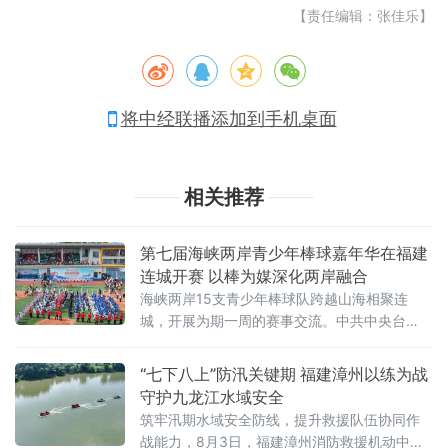
【责任编辑：张佳乐】
将中经联播添加到手机桌面
相关推荐
第七届海峡两岸青少年棒球嘉年华在福建
连城开赛 以棒为媒深化两岸融合
海峡两岸15支青少年棒球队跨越山海相聚连
城，开展为期一周的赛事交流。中共中央台
办、国务院台办副主任吴玺，福建省人民政府
副省长江尔雄，中国
“七下八上”防汛关键期 福建漳州以练为战
守护九龙江水域安全
筑牢汛期水域安全防线，提升救援队伍协同作
战能力，8月3日，福建漳州消防救援机动中队