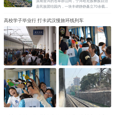
深度融合
滇南普洱的苍翠群山间，宁洱哈尼族彝族自治
县民族团结园内，一块丰碑静静矗立70余载。
被誉为“新中国民族团结第一碑”的普洱民族团结
誓词碑，镌刻着云南26个世居民族“从此我们一
高校学子毕业行 打卡武汉慢旅环线列车
心一德，团结到底，在中国共产党的领导下，
誓为建设平等自由幸福的大家庭而奋斗”的铮铮
誓言。它是云南各民族手足相亲、守望相助的
历史见证，更是全省深耕文化遗产保护、活化
文脉资源、铸牢中华