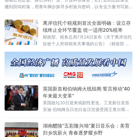
搬到田间村落，用青年脚步探寻乡村振兴密码，以专业力量书写新
时代青年担当。在大田“第二集美学村”旧址与革命烈士陵园，实践队
员跟随讲解员重
离岸信托个税规则首次全面明确：设立存
续终止全环节覆盖 统一适用20%税率
财政部、税务总局7月24日发布《关于离岸信托
征收个人所得税有关事项的公告》（财政部 税
务总局公告2026年第21号），首次系统明确离
岸信托设立、存续、终止清算全环节的个人所
得税征管规则。根据公告，个人将财产装入离
岸信托以及通过离岸信托取得收益，均属于个
人所得税法规定的应税所得，应当依法申报纳
税。近年来，一些个人通过设立离岸信托进行
英国新首相伯纳姆火线组阁 誓言推动“40
财富代际传承、跨境资产配置及风险管理
年来最大变革”
英国政坛20日迎来戏剧性更迭。工党新任党首
安迪·伯纳姆当日在白金汉宫接受国王查尔斯三
世授权组建新政府，正式就任英国首相。前任
首相斯塔默于当天早些时候辞去首相职务。伯
湖南醴陵“五彩隆兴坳”夏日音乐会：美育
纳姆就任后数小时内即完成新一届内阁组建，
归乡筑薪火 青春逐梦耀乡野
多项人事任命出人意料，被视为其开启政治新