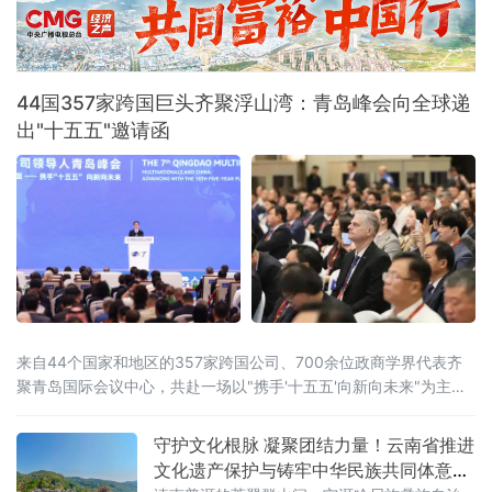
务品质和运行效率进一步提升。
44国357家跨国巨头齐聚浮山湾：青岛峰会向全球递
出"十五五"邀请函
来自44个国家和地区的357家跨国公司、700余位政商学界代表齐
聚青岛国际会议中心，共赴一场以"携手'十五五'向新向未来"为主题
的开放之约。
守护文化根脉 凝聚团结力量！云南省推进
文化遗产保护与铸牢中华民族共同体意识