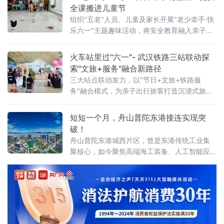
全课搬进儿童节
组织"五老"人员、儿童及家长开展"老少牵手·快
乐六一"主题趣味活动，将安全教育融入亲子游
戏，用代际陪伴为孩子们送上节日祝福。活动
现场设置了多项互动游戏，社区"五老"与孩子们
火车站里过"六一"- 武汉铁路三站联动探
携手参与、亲密配合。"五老"人员耐心示范游戏
索"文旅+服务"融合新路径
三大站点联动发力，以"节日+文旅+铁路服
务"融合模式，为亲子出行旅客打造沉浸式旅途
体验。活动以武汉站西广厅为主会场，武昌
站、武汉东站设联动分会场，重点面向环线列
短短一个月，舟山普陀东港接连实现突
车亲子出行旅客打造特色服务。活动前期，车
破！
站依
舟山普陀东港城西片区，曾是东港传统工业集
聚核心，如今聚焦高端海工装备、人工智能应
用、第三代半导体等新质生产力赛道，推动一
批优质企业相继落地，汽车零售总部集聚区也
加速成型，新能源汽车集合店二期等关键项目
稳步推进，发展动能持续增强。