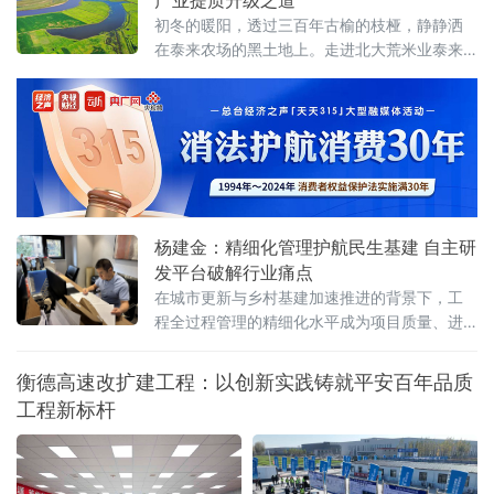
产业提质升级之道
沟里走出来的匠人，用三十余载刀耕不辍的坚
初冬的暖阳，透过三百年古榆的枝桠，静静洒
守，不仅成为享受国务院特殊津贴的中国根雕
在泰来农场的黑土地上。走进北大荒米业泰来
大师，更让中国传统根雕艺术在世界舞台上绽
食品科技有限公司的智能化加工车间，清甜的
放光彩。
米香扑鼻而来，伴随着振动筛、去石机与砻谷
机低沉而规律的协奏——一粒粒金黄的稻谷，
在这里完成从原粮到精米的蜕变。“我们实行全
链条精益管理，确保每个环节严格管控。”公司
总经理武广海指着自动运转的生产线介绍。然
而，这
杨建金：精细化管理护航民生基建 自主研
发平台破解行业痛点
在城市更新与乡村基建加速推进的背景下，工
程全过程管理的精细化水平成为项目质量、进
度与成本控制的关键。云南弘帆项目咨询管理
有限责任公司总经理杨建金长期深耕建设工程
衡德高速改扩建工程：以创新实践铸就平安百年品质
管理与全过程咨询领域，以全周期管控和数字
工程新标杆
化创新，为一批重点民生项目提供专业支撑。
凭借多年积累的项目管理经验，杨建金先后参
与多项民生基建工程。其中，元江县2025年30
户以上自然村通硬化路工程是当地完善乡村路