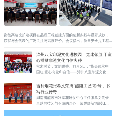
网、惠及群众出行的重点基础设施项目
衡德高速改扩建项目在品质工程创建方面的创新实践与显著成效，
获得与会代表的广泛关注与高度评价。会议指出，质量安全是工程
建设的底线和生命线。必须充分认识高速公路建设质量安全工作的
重要性，
漳州八宝印泥文化进校园：党建领航 于童
心播撒非遗文化自信火种
秋末时节，文韵飘香。11月5日，“指尖传承中
国红 童心向党印自信——漳州八宝印泥文化进
校园”活动在福建省漳州台商投资区金山中心小
学隆重举行，为“党建引领青少年儿童文化自信
吉利烟花张孝文荣膺“醴陵工匠”称号，书
品牌系列活动”再添浓墨重彩的一笔。一方朱红
写行业传奇
印记，百年匠心传承，在菁菁校园烙下鲜明的
湖南省醴陵吉利烟花研发中心主任张孝文凭借
文化印章。作为享誉三百余年的“非遗瑰宝”，漳
卓越的技艺与不懈的匠心，荣耀膺获“醴陵工
州八宝印泥以其独特的文化底蕴与工艺价值，
匠”称号。此次评选活动由醴陵市委组织部、市
在这场活动中绽放出夺
总工会、市人力资源和社会保障局、共青团醴