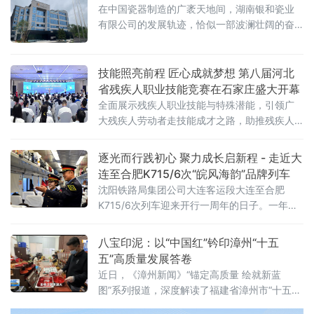
在中国瓷器制造的广袤天地间，湖南银和瓷业
有限公司的发展轨迹，恰似一部波澜壮阔的奋
斗史诗，而一款高品质酒瓶的诞生历程，无疑
是这部史诗中熠熠生辉的精彩华章。彼时，银
和瓷业承接了一份前所未有的订单，其对瓶型
技能照亮前程 匠心成就梦想 第八届河北
的要求之高，堪称批量生产领域的严苛典范。
省残疾人职业技能竞赛在石家庄盛大开幕
这一重任，犹如巨石般沉甸甸地压在了银和瓷
全面展示残疾人职业技能与特殊潜能，引领广
业创始人之一、主管销售的总经理熊正初的肩
大残疾人劳动者走技能成才之路，助推残疾人
头，对整个银和团队而言，这无疑是一场充满
事业高质量发展。中国残联副主席、副理事长
未知与挑战的全新冒险
李东梅出席开幕活动并致辞，中国残联教育就
逐光而行践初心 聚力成长启新程 - 走近大
业部、就业服务指导中心负责同志，
连至合肥K715/6次“皖风海韵”品牌列车
沈阳铁路局集团公司大连客运段大连至合肥
K715/6次列车迎来开行一周年的日子。一年
前，这支由高铁转岗人员组建而成的乘务队
伍，在陌生的普速线路上起步摸索，在磨合中
八宝印泥：以“中国红”钤印漳州“十五
淬炼，在实战中成长，从最初的“摸着石头过
五”高质量发展答卷
河”，到如今管理规范、服务提质、队伍过硬，
近日，《漳州新闻》“锚定高质量 绘就新蓝
车队全体干部职工用坚守和实干，交出了一份
图”系列报道，深度解读了福建省漳州市“十五
厚重而温暖的成长答卷。攻坚克难，筑牢管理
五”规划宏伟蓝图。报道在谈及8000亿目标背
根基。开行之初，车队面临