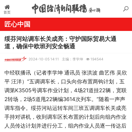
首页
匠心中国
绥芬河站调车长关成亮：守护国际贸易大通
道，确保中欧班列安全畅通
2024-10-05 14:11
主编：李学坤
194544
中经联播讯（记者李学坤 通讯员 张洪波 曲艺伟 吴欣
平 汪洋）“五调调车长，口头向你布置两钩计划，五
调第K3505号调车作业计划，4场21道挂22辆，宽联
2转场，2场5道甩22辆编3614次列车。”随着一声声
调车指令。绥芬河站运转车间三班五调调车长关成亮
手持对讲机，收到调车区长布置的计划后向组内作业
人员传达计划并进行分工，组内作业人员逐一传达后