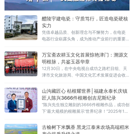
示范样板，为全线通车后的安全畅行提供坚实
保障。
醴陵宇建电瓷：守质笃行，匠造电瓷硬核
实力
凭借卓越品质、创新理念与不懈努力，在电瓷
电器行业崭露头角，成为推动产业前行的重要
引擎。宇建电瓷注册资本2015万元，坐落于湖
南省醴陵市王仙工业园，此地交通便利、资源
万宝斋农耕玉文化首展惊艳津门：溯源文
丰富，为公司发展提供了
明根脉，共鉴玉器华章
12月30日，在中央电视台成功之路栏目组、天
津市文化旅游局、中国文化艺术发展促进会收
藏文化专业委员会指导下，“玉源小孤山”万宝斋
农耕玉文化探源艺术品首展于天津市南开区鼓
山沟藏匠心 枯根耀世界│福建永泰长庆镇
楼西街的天津家传古玉博物馆盛大启幕。此次
匠人陈兴3666件根雕创吉尼斯纪录
展览汇聚约100件珍稀艺术品，涵盖300余斤巨
“陈兴先生独立雕刻的3666件根雕作品，成功创
型析木玉玉斧礼器、101斤析木玉玉龟、近40斤
下‘最大规模的根雕展示’世界纪录！”2025年12
回首玉凤、近70公分农耕石耜，以及玉质鞋
月29日，云南腾冲腾越根雕博物馆内掌声如
楦、玉
潮，吉尼斯世界纪录官方认证官罗琼女士郑重
古榆树下米飘香 黑龙江泰来农场高端稻米
宣布。陈兴这位从福建福州永泰县长庆镇山沟