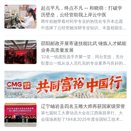
冰岛这两大顶级高海拔古树茶，只能制成晒青
及，地处湘中的宁乡，其深山腹地藏着一脉罕
起点平凡，终点不凡 -- 和晓萌：打破学
干毛茶，以生
见的含“锶”好水——这般天然富锶的水源，在全
历壁垒，云经管助我上岸云中医
国范围内都属稀缺。说者无心，听者有意，常
两年前她带着对药学专业的热忱在专升本志愿
年奔波于各地探访特色风物的我们，瞬间被这
中选择了云经管她深耕专业知识、丰盈校园生
份独特勾起了兴致：什么样的山水秘境，能孕
活以平凡人的坚韧打磨能力与底气 两年后这份
育出如此与众不同的泉水？带着
坚持终有回响作为云经管24级专升本药学学子
邵阳邮政开展寄递技能比武 锤炼人才赋能
和晓萌成功上岸云南中医药大学药学专业研究
业务高质量发展
生完成了从专科到本科再到研究生的步步进阶
32名一线揽投选手齐聚一堂，同台竞技，充分
打破了学历的局限今天，让我们一起走进她的
彰显出一线从业人员扎实的专业素养与良好的
故事聆听她与云经管、与药学专业的不解之缘
职业风貌。此次技能比武聚焦实操能力，特别
初心萌芽：专科积淀，埋下
设置分组实操环节。选手们需在规定时间内完
成邮件打包、封装、禁限寄物品识别以及包材
合理选择等多项任务，全方位检验揽投人员的
业务实操水平。比赛现场，选手们动
辽宁岫岩县四名玉雕大师再获国家级荣誉
第七届轻工大赛动员大会在江西南昌举行。大
会现场表彰了194名2025年度全国轻工技术能
手，这是全国轻工行业高技能人才的最高荣誉