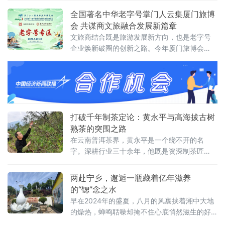
业，曾为多家一线白酒品牌供应原酒；2019年
全国著名中华老字号掌门人云集厦门旅博
3月，自主品牌“光良”正式上市，以数据化白酒
会 共谋商文旅融合发展新篇章
开创行业新赛道，坚守“酿造良心酒”初心，在董
文旅商结合既是旅游发展新方向，也是老字号
事长方建林的带领下，深耕国民自用酒赛道，
企业焕新破圈的创新之路。今年厦门旅博会
用一瓶瓶真诚好酒，书写新消费时代白酒高质
上，一批全国著名中华老字号及其掌门人将云
量发展答卷。
集鹭岛，共同探讨老字号商文旅新发展，推动
中华优秀传统文化在新时代绽放新光彩。群星
荟萃：百年老字号齐聚厦门截至目前，已确定
参展的外地中华老字号阵容豪华：被誉为“中国
铜王”的朱府铜艺、有着“中国刀王”之称的广东
打破千年制茶定论：黄永平与高海拔古树
阳江十八子、古清宫造办处
熟茶的突围之路
在云南普洱茶界，黄永平是一个绕不开的名
字。深耕行业三十余年，他既是资深制茶匠
人，也是高海拔古树茶原地渥堆发酵熟茶的开
创者。常年扎根勐海核心产区，足迹遍布各大
两赴宁乡，邂逅一瓶藏着亿年滋养
古茶园，他潜心研究古树生长习性、茶叶内质
的“锶”念之水
转化规律与高端普洱精制工艺，以匠人之心，
早在2024年的盛夏，八月的风裹挟着湘中大地
溯源茶道本真。千年定论：名山古树，不能做
的燥热，蝉鸣聒噪却掩不住心底悄然滋生的好
熟茶千百年来，茶界奉行一条铁律：老班章、
奇。一次老友小聚，酒过三巡，友人无意间提