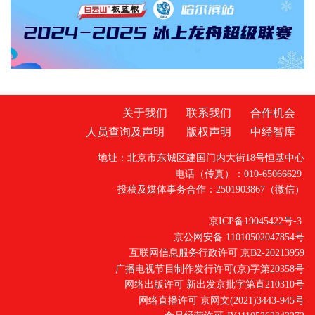
陵市委员会、醴陵市妇女联合会联合发起，秉
持着公平、公正、公开的原
关于我们
联系我们
合作机会
人员查询及声明
版权声明
中经智库
地址：北京市东城区建国门内大街18号恒基中心
电话（传真）：010-65066629
投稿及媒体事务合作：2501903867（微信）
京ICP备19045422号-3
京公网安备 11010502047854号
互联网信息服务行政许可 京B2-20213959
广播电视节目制作发行许可(京)字第20358号
网络出版许可 新出发京批字第直210310号
网络直播许可 京网文(2021)3443-945号