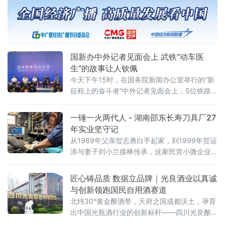
后：建设现代化滨海城市的“十五五”密码时，特
别提及“片仔癀”与“八宝印泥”两大中华老字号品
牌影响力持续提升。
国新办中外记者见面会上 武铁“动车医
生”的故事让人钦佩
今天下午15时，在国务院新闻办公室举行的“新
征程上的奋斗者”中外记者见面会上，5位铁路
行业的工人代表围绕“当好开路先锋 推进铁路现
代化”与中外记者见面交流。中国铁路武汉局集
一锤一火两代人 - 湖南邵东长寿刀具厂27
团有限公司武汉动车段武汉动车运用车间地勤
年实业坚守记
机械师马耀锋作为代表亮相，分享了16年扎根
从1989年父亲贺志勇白手起家，到1999年贺运
检修一线，为动车组安全平稳运行保驾护航的
涛与妻子刘小兰接棒传承，这家民营小微企业
故事。据了解，自2007年参加工作以来，马耀
已在钢铁与炉火间坚守了27年。仙槎桥镇冶铁
锋始终坚持精检细修，积极开
铸器的历史可追溯至汉代，两千余年炉火不
匠心铸品质 数据立品牌｜光良酒业以真诚
息。改革开放后，这里五金产业蓬勃兴起，"家
与创新领跑国民自用酒赛道
家炉火旺，户户叮当响"曾是当地盛景，各类
北纬30°黄金酿酒带，天府之国成都沃土，孕育
出中国光瓶酒行业的创新标杆——四川光良酿
酒有限公司。这家拥有60余年酿酒底蕴的企