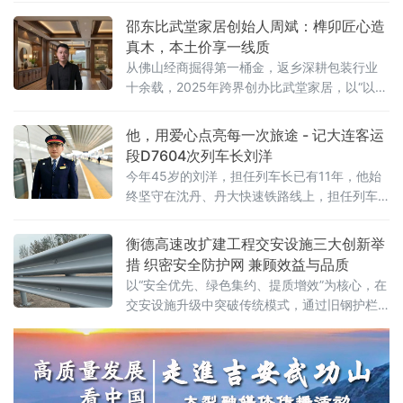
之一。来自辽宁岫岩的高胜利、黄志腾、应永
跃、吴伟云四名玉雕大师榜上有名，充分彰显
邵东比武堂家居创始人周斌：榫卯匠心造
了岫岩玉雕产业的全国影响力。 据介绍，此次
真木，本土价享一线质
获奖的四名大师，是经层层选拔、严格公示确
从佛山经商掘得第一桶金，返乡深耕包装行业
定为2025年轻工行业技能竞赛中的优
十余载，2025年跨界创办比武堂家居，以“以武
止戈、以木养心”为魂，用榫卯无钉工艺、真材
实料，打造出“一线品质、本土价格”的高端木
他，用爱心点亮每一次旅途 - 记大连客运
作，成为邵东返
段D7604次列车长刘洋
今年45岁的刘洋，担任列车长已有11年，他始
终坚守在沈丹、丹大快速铁路线上，担任列车
长期间结合线路地域特色、班组人员特长以及
旅客出行需求特点，量
衡德高速改扩建工程交安设施三大创新举
措 织密安全防护网 兼顾效益与品质
以“安全优先、绿色集约、提质增效”为核心，在
交安设施升级中突破传统模式，通过旧钢护栏
循环提质复用、新型双线型钢护栏创新应用、
全范围推广双组分高反光耐磨标线三大举措，
既筑牢道路通行安全防线，又实现资源节约与
造价优化，打造出高速改扩建交安设施升级的