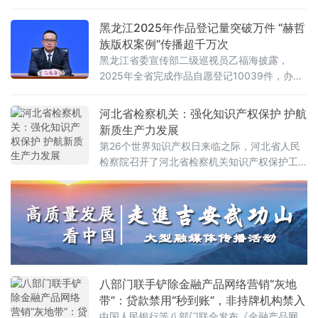
纷4640件，其中涉及技术领域的知识产权案件
220件，判赔金额累计达6900余万元，以司法
黑龙江2025年作品登记量突破万件 “赫哲
之力护航创新龙江建设。技术类案件集中审理
族版权案例”传播超千万次
新业态纠纷涌现2025年，黑龙江法院审结的技
黑龙江省委宣传部二级巡视员乙福海披露，
术领域知识产权案件中，合同类纠纷1
2025年全省完成作品自愿登记10039件，办理
出版外国图书合同登记59件，版权服务质效持
续提升，版权赋能产业创新发展成效显著。服
河北省检察机关：强化知识产权保护 护航
务升级：作品登记突破万件 版权合作签约15项
新质生产力发展
黑龙江省将版权工作深度融入全省发展大局，
第26个世界知识产权日来临之际，河北省人民
持续优化作品登记流程，提升服务便利
检察院召开了河北省检察机关知识产权保护工
作新闻发布会，省人民检察院党组成员、副检
察长王庆品出席发布会并通报了全省检察机关
知识产权保护工作情况。2025年，河北省检察
机关以“高质效办好每一个案件”为目标，聚焦关
键领域，创新履职机制，推动知识产权保护工
作取得新成效，为优化创新环境、护航新质生
产力发展，提供坚实法治保障。严惩侵权犯
八部门联手铲除金融产品网络营销“灰地
罪，筑
带”：贷款禁用“秒到账”，非持牌机构禁入
中国人民银行等八部门联合发布《金融产品网