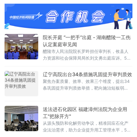
驳回后还不收手——近日，两起涉"宇树机器
狗"发明专利侵权案由最高人民法院知识产权法
庭二审审结，全案驳回原告杭州露韦美日化有
限公司（下称露某美公司）全部诉讼请求，并
认定其构成恶意诉讼，判令赔偿宇树科技合理
开支8万元。这场历时近一年、精心瞄准企业
院长开庭 “一把手”出庭 - 湖南醴陵一工伤
IPO关键节点的"专利狙击"闹剧，
认定案庭审见闻
醴陵市人民法院院长罗旿担任审判长，攸县人
力资源和社会保障局局长刘文勇出庭应诉。5名
人大代表及数名行政机关工作人员旁听了庭
审。本案中，原告为某用人单位，第三人为一
辽宁高院出台34条措施巩固提升审判质效
名劳动者。该劳动者因长期在原告单位从事井
聚焦办案质量、效率、效果三个维度，提出34
下采矿工作，接触矽尘等职业病危害因素，离
条巩固提升审判质效举措，靶向施治短板弱
职后被诊断为“职业性矽肺壹期”。被告攸县人力
项，努力让人民群众在每一个司法案件中感受
资源和社会保障局经调查，认定其所
到公平正义。 据数据显示，1-4月，全省法院
收案48.99万件，同比上升3.13%；结案34.42
送法进石化园区 福建漳州法院为企业用
万件，同比上升6.01%；法官人均结案65件，
工"把脉开方"
同比上升4.84%，呈现收案、结案、人均结案
从源头预防和化解劳动争议，精准回应石化产
均同比上升的态势。在新收案件中，涉及物业
业法治需求，助力企业提升用工管理水平，5月
13日，福建漳州中院与漳浦法院组织法官走进