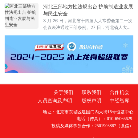
革和打造国际纠纷解决优选地等六个方面提出
河北三部地方性法规出台 护航制造业发展
17条举措
与民生安全
3 月 26 日，河北省十四届人大常委会第二十次
会议表决通过三部条例。27 日，河北省人大举
办新闻发布会，对法规内容进行详细解读。
《河北省先进制造业发展促进条例》聚焦制造
强省建设。条例规定加强京津冀规划衔接，支
持雄安新区打造创新高地。
关于我们
联系我们
合作机会
人员查询及声明
版权声明
中经智库
地址：北京市东城区建国门内大街18号恒基中心
电话（传真）：010-65066629
投稿及媒体事务合作：2501903867（微信）