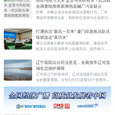
癌症与排污无关 监管与失职有关 - 武汉联
议、工伤保险差额待遇等重点难点问题开展交
合调查组彻查新洲泡花碱厂污染疑云
流研讨。市人社局、市社保中心、市劳动人事
经查，涉事企业存在多项违法违规行为，厂区
争议仲裁院及市中级人民法院相关业务骨干参
周边环境整体达标，村民癌症发病与企业排污
加座谈。座谈现场，与会人员围绕劳动争议、
无因果关系。涉事企业已被责令彻底关停，相
工伤保险待遇支付中的典型疑难问题展开深入
关责任人员和单位被依规追责。5月18日有媒体
打通执法“最后一百米” 厦门应急执法队伍
研讨。
报道相关问题后，武汉市于次日组建联合调查
练就送达“真功夫”
组，湖北省相关部门派员现场指导。本次调查
通过法律条文解析与实践案例剖析，推动全市
集结220余名环境监测人员、35人流
执法人员在送达程序上达成共识、提升能力，
实现执法经验共享、能力共进。市、区两级执
法队伍干部约80人
辽宁高院出台司法意见，全面筑牢辽河流
域生态保护屏障
辽河是辽宁的母亲河，辽河流域是区域生态安
全的重要屏障。今年6月5日是第55个世界环境
日，6月3日，辽宁省高级人民法院出台《关于
加强辽河流域生态环境司法保护的意见》（以
下简称《意见》），指导全省法院贯彻落实生
态环境法典关于辽河等重点流域生态环境保护
的规定，立足司法审判职能、补齐司法保护短
板，深耕全域治水护水，全力筑牢辽河流域生