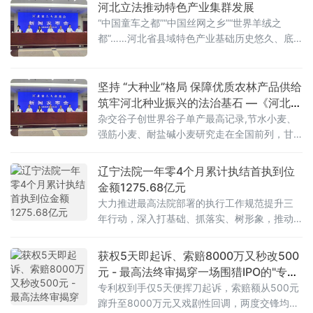
河北立法推动特色产业集群发展
态安全司法屏障。
“中国童车之都”“中国丝网之乡”“世界羊绒之
都”……河北省县域特色产业基础历史悠久、底
蕴深厚，已经形成了107个重点特色产业集群，
一些产品在全国乃至全世界都叫得响。如何让
这些产业集群降本增效、提档升级，进一步高
坚持 “大种业”格局 保障优质农林产品供给
质量发展？立法或许可以给出答案。2026年5
筑牢河北种业振兴的法治基石 —《河北省
月28日，河北省第十四届人大常委会第二十一
种业条例》看点解读
杂交谷子创世界谷子单产最高记录,节水小麦、
次会议表决通过了《河北省人民代表大会常务
强筋小麦、耐盐碱小麦研究走在全国前列，甘
委员会关于促进特色产业集群
蓝青花菜大面积替代了进口品种,优秀荷斯坦青
年母牛自主培育领跑全国 ·····5月19日，在第三
辽宁法院一年零4个月累计执结首执到位
届马兰小麦种业暨“四新”智慧农场推进大会上，
金额1275.68亿元
河北省种业硕果累累、捷报频传。种子是现代
大力推进最高法院部署的执行工作规范提升三
农业的芯片。为进一步推动种业高质量发展，
年行动，深入打基础、抓落实、树形象，推动
2026年5月28日，河北省第十四届人大常委会
执行工作质效全面提升，全力兑现人民群众胜
第二十一次会议通
诉权益。202
获权5天即起诉、索赔8000万又秒改500
元 - 最高法终审揭穿一场围猎IPO的"专利
碰瓷"
专利权到手仅5天便挥刀起诉，索赔额从500元
蹿升至8000万元又戏剧性回调，两度交锋均被