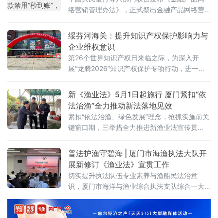
络营销管理办法》，正式祭出金融产品网络营
销“史上最严新规”。办法共41条，从营销资质、
内容规范、合作边界到监督管理，构建了覆盖
绥芬河海关：提升知识产权保护影响力与
金融产品网络营销全链条的监管框架，将于
企业维权意识
2026年9月30日起正式施行。业内人士指出，
第26个世界知识产权日来临之际，为深入开
长期以来野蛮生长、乱象丛生的金融产品网络
展“龙腾2026”知识产权保护专项行动，进一步
营销领域，正迎来一场深度净化。第一次定
提升海关对知识产权保护影响力与企业维权意
调：网络营销是“金融活动”打
识，绥芬河海关联合绥芬河市市场监督管理局
新《渔业法》5月1日起施行 厦门紧扣“依
在中心广场举办知识产权保护宣传活动。活动
法治渔”全力推动新法落地见效
紧扣各类进出口经营主体需求，多举措夯实知
紧扣“依法治渔、绿色发展”理念，抢抓实施前关
识产权保护基础。在现场，海关关员向行人发
键窗口期，三举措全力推进新渔业法宣传贯
放宣传资料，普及知识产权保护相关法律法
彻。高位统筹部署宣传，筑牢法治根基。将新
规，让参加活动的企业人员直
渔业法宣贯作为重点工作，制定专项方案，分
普法护渔守碧海 | 厦门市海渔执法大队开
阶段压实责任、细
展新修订《渔业法》宣贯工作
切实提升执法队伍专业素养与渔船民法治意
识，厦门市海洋与渔业综合执法支队综合一大
队”坚持对内强基、对外普法双向发力，精心组
织系列宣贯活动，推动新法精神入脑入心、落