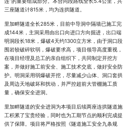
连”的重要组成部分。本合同段路线全长5.4公里，共
三座隧道计815米，均为连拱隧道。
里加畔隧道全长285米，目前中导洞中隔墙已施工完
成144米，主洞采用由出口向进口方向掘进，出口端
明洞段长18米，爆破4天约1300立方米，由于洞口段
围岩较破碎软弱，爆破要求高，项目领导高度重视，
在项目经理及总工的亲自组织下，共同制定开挖方
案，并做好施工前安全、施工技术交底，做好安全防
护。明洞采用弱爆破开挖，尽量减少山体、洞口套拱
及周边天地破坏和扰动，并严控超前大管棚施工质
量，确保安全进洞。
里加畔隧道的安全进洞为本项目后续两座连拱隧道施
工积累了宝贵经验，同时也为工期节点的顺利完成提
供了保障。项目将严格按照《隧道施工安全九条规