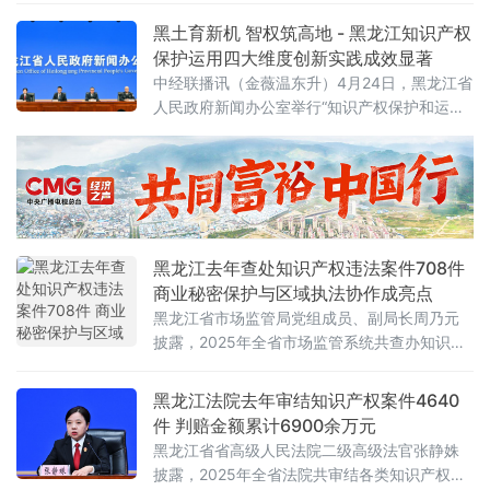
古雷运营中心，举办“劳动争议案例解析与风险
黑土育新机 智权筑高地 - 黑龙江知识产权
防范”专题培训。福海创党委书记、董事长连毅
保护运用四大维度创新实践成效显著
敏，福化古雷党委副书记、副董事长魏育健，
中经联播讯（金薇温东升）4月24日，黑龙江省
全国人大代表、福化古雷党群人资部主任郭晶
人民政府新闻办公室举行“知识产权保护和运用
晶，漳州中院生态庭副庭长邓文安，漳
工作进展”专题新闻发布会。省知识产权局局长
王伟群作权威通报，从法治保障、协同保护、
转化运用、品牌建设四个维度系统阐释全省创
新实践成果，省委宣传部、省法院、省公安
厅、省市监局相关负责人现场回应媒体关切，
展现龙江知识产权事业高质量发展新图景。法
黑龙江去年查处知识产权违法案件708件
治保障筑基固本：深入实施《知识产权强省建
商业秘密保护与区域执法协作成亮点
设纲要（2021—20
黑龙江省市场监管局党组成员、副局长周乃元
披露，2025年全省市场监管系统共查办知识产
权违法案件708件，公开曝光典型案例10个，
以务实举措守护创新活力、优化营商环境。
黑龙江法院去年审结知识产权案件4640
件 判赔金额累计6900余万元
黑龙江省省高级人民法院二级高级法官张静姝
披露，2025年全省法院共审结各类知识产权纠