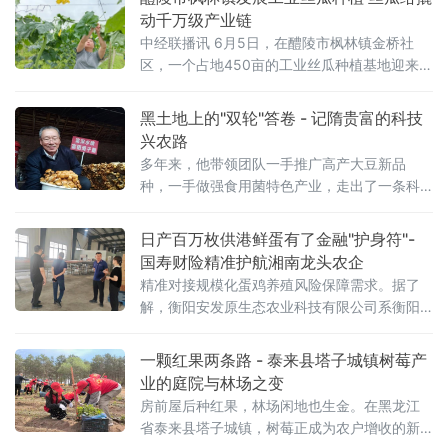
动千万级产业链
中经联播讯 6月5日，在醴陵市枫林镇金桥社
区，一个占地450亩的工业丝瓜种植基地迎来关
键管护期。专业农技人员与40余名当地村民正
忙于施肥、保果、打侧枝。与普通食用丝瓜不
黑土地上的"双轮"答卷 - 记隋贵富的科技
同，该基地种植的是经传统品种改良而来的工
兴农路
业丝瓜，旨在通过错位竞争探索农业增效新路
多年来，他带领团队一手推广高产大豆新品
径。
种，一手做强食用菌特色产业，走出了一条科
技赋能、产业富民的兴农之路。免耕播种破难
题 大豆种植节本增效眼下，林口县工
日产百万枚供港鲜蛋有了金融"护身符"-
国寿财险精准护航湘南龙头农企
精准对接规模化蛋鸡养殖风险保障需求。据了
解，衡阳安发原生态农业科技有限公司系衡阳
市省级农业龙头企业，其台源蛋鸡养殖基地为
企业核心生产基地，总投资8.8亿元，占地134
一颗红果两条路 - 泰来县塔子城镇树莓产
亩，现存栏蛋鸡120万羽，日产鲜蛋约11
业的庭院与林场之变
房前屋后种红果，林场闲地也生金。在黑龙江
省泰来县塔子城镇，树莓正成为农户增收的新