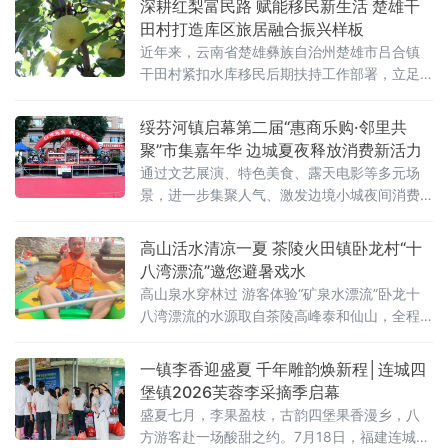
深耕红梨富民路 赋能移民新生活 楚雄干
田村打造库区旅居融合振兴样板
近年来，云南省楚雄彝族自治州楚雄市吕合镇
干田村紧扣水库移民后期扶持工作部署，立足
库区资源禀赋，坚守“搬得出、稳得住、能致
富”核心目标，摒弃短期“输血式”帮扶，深耕特
绥芬河镇启幕第二届“惠商乐购·邻里共
色产业“造血式”振兴，历经四十载迭代发展
聚”市集嘉年华 边城夏夜释放消费新活力
通过文艺展演、特色美食、露天电影等多元场
景，进一步集聚人气、激发边境小城夜间消费
潜能。傍晚6时许，伴随当地培训机构斯野架子
鼓学校学生带来的动感鼓乐，市集现场气氛被
高山活水清凉一夏 茶陵火田镇卧龙村“十
迅
八湾漂流”邀您避暑戏水
高山泉水穿林过 游客体验“矿泉水漂流”卧龙十
八湾漂流的水源取自茶陵高峰泰和仙山，全程
采用天然山泉活水，溪水清澈见底，水温清凉
沁人，被游客形象地称为“矿泉水上的漂流”。漂
一镇李香迎盛夏 千年雕韵焕新程│连城四
流河道蜿蜒穿行于
堡镇2026芙蓉李采摘季启幕
盛夏七月，李果盈枝，古韵四堡果香漫乡，八
方游客赴一场酸甜之约。7月18日，福建连城县