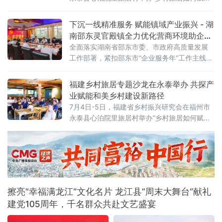
和美乡村建设”专题沙龙。省政府参事何强、省
乡村振兴研究会副会长郑维荣出席活动，旅居
下沉一线精准服务 赋能镇域产业振兴 - 湖
行业专家、乡镇基层干部、文旅从业者、高校
南邵东灵官殿镇全力优化营商环境助企发
师生等各界代表参会，聚焦福建乡村旅居发展
展
全面落实湖南省邵东市委、市政府高质量发展
痛点共寻破局之道。天青色文旅集团总经理郭
工作部署，紧扣邵东市“企业服务年”工作主线，
晓丽现场作主旨分享，以永泰心泊院里旅居村
灵官殿镇将优化营商环境、服务市场主体作为
为核心样本，从项目缘起、市场
核心抓手，健全联企服务机制，下沉一线调研
福建乡村旅居专题沙龙在永泰举办 共探产
走访，谋划长效发展举措，以精准服务为镇域
业赋能和美乡村建设新路径
产业发展蓄势赋能。对标全市高质量发展指标
7月4日-5日，福建省乡村振兴研究会在福州市
体系，灵官殿镇第一时间召开党委专题会议，
永泰县心泊院里旅居村举办“乡村旅居如何赋能
传达学习邵东市“企业服务年”行动推进会会议精
和美乡村建设”专题沙龙。省政府参事何强、省
神，结合当地实际出台《灵官殿镇党政领导联
乡村振兴研究会副会长郑维荣参加沙龙，活动
还汇聚旅居专家、乡镇基层干部、文旅行业从
业者、高校师生等多方代表，聚焦乡村旅居产
业发展痛点探寻解决方案。永泰县政协二级调
研员、福建省乡村休闲发展协会旅居专家张培
擦亮“幸福满龙江”文化名片 龙江县“周末大舞台”献礼
奋带来主旨演讲，系统拆解建设
建党105周年，千名群众共赴文艺盛宴