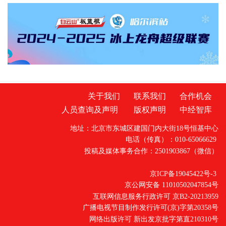
产业。当地以庭院经济为突破口，同时创新"场
村合作"机制盘活国有林场闲置土地，双轮驱动
推动树莓产业规模化发展。庭院种植，家门口
的“致富园”，保底收购无忧愁昔日零散闲置的农
家小院，如今正变身成为生机勃勃的树莓园。
镇、村两级干部通过实地调研、市场分析和效
益测算，发现
关于我们
联系我们
合作机会
人员查询及声明
版权声明
中经智库
地址：北京市东城区建国门内大街18号恒基中心
电话（传真）：010-65066629
投稿及媒体事务合作：2501903867（微信）
京ICP备19045422号-3
京公网安备 11010502047854号
互联网信息服务行政许可 京B2-20213959
广播电视节目制作发行许可(京)字第20358号
网络出版许可 新出发京批字第直210310号