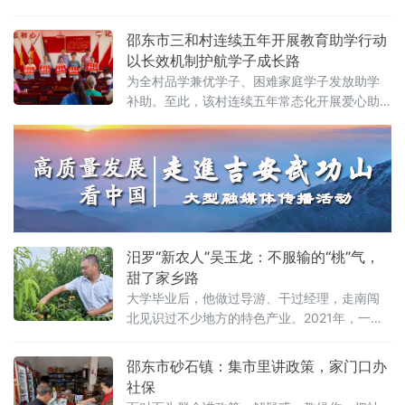
镇东溪老年协会主办，安溪县老兵书画艺术
叶茂。种植户穿梭于果树之间，手持专用果
院、安溪县醉红退役军人就业
袋，细心的为枝头幼嫩的莲雾套袋防护，全力
邵东市三和村连续五年开展教育助学行动
做好果品管护工作，为后续成熟上市筑牢品质
以长效机制护航学子成长路
根基。据种植户戴光安介绍，四年前，引进栽
为全村品学兼优学子、困难家庭学子发放助学
种优质改良品种“黑糖芭比”莲雾。历经四年悉心
补助。至此，该村连续五年常态化开展爱心助
培育，今年果树迎来首次挂果。这片占地约10
学，累计发放助学金12万余元，以真情助学护
亩的果园预估亩产可达2
航青春梦想，厚植全村尊师重教、崇文尚学优
良风尚。三和村曾为省级贫困村，村民收入以
外出务工为主。立足阻断贫困代际传递、夯实
乡村振兴根基，村“两委”始终把教育帮扶摆在民
生重中之重，久久为功办
汨罗“新农人”吴玉龙：不服输的“桃”气，
甜了家乡路
大学毕业后，他做过导游、干过经理，走南闯
北见识过不少地方的特色产业。2021年，一次
去安徽砀山考察黄桃种植的经历，让他萌生了
返乡创业的念头。“别人家乡能搞好的，我们为
邵东市砂石镇：集市里讲政策，家门口办
什
社保