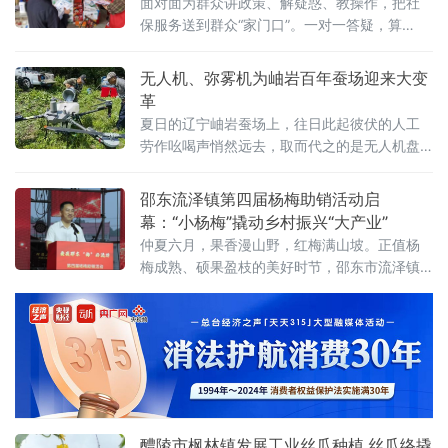
面对面为群众讲政策、解疑惑、教操作，把社
保服务送到群众“家门口”。一对一答疑，算
清“养老明白账”活动现场，工作人员通过发放政
策宣传折页、一对一答疑等方式，用通俗易懂
无人机、弥雾机为岫岩百年蚕场迎来大变
的语言，为赶集的村民、沿街商户解读城乡居
革
民养老保险参保范围、缴费标准、
夏日的辽宁岫岩蚕场上，往日此起彼伏的人工
劳作吆喝声悄然远去，取而代之的是无人机盘
旋的嗡鸣、弥雾机运转的低响、割灌机作业的
轻快轰鸣。阵阵机械声响划破山林静谧，标志
邵东流泽镇第四届杨梅助销活动启
着岫岩延续近300年的柞蚕养殖纯人工劳作模式
幕：“小杨梅”撬动乡村振兴“大产业”
正式落幕，当地传统柞蚕产业全面迈入机械
仲夏六月，果香漫山野，红梅满山坡。正值杨
化、现代化生产新阶段，百年特色农业迎来颠
梅成熟、硕果盈枝的美好时节，邵东市流泽镇
覆性变革。 据介绍，柞蚕养殖是岫岩极具代表
杨梅村果香四溢、生机盎然，处处洋溢着丰收
性的特色支柱农业产业，数百年来，当地蚕民
的喜悦。6月7日，流泽镇第四届杨梅助销活动
正式拉开帷幕，首先，镇党委书记上台致词，
表达了欢迎社会各届来宾的到来和对前三届活
动所取得成果的肯定。
醴陵市枫林镇发展工业丝瓜种植 丝瓜络撬