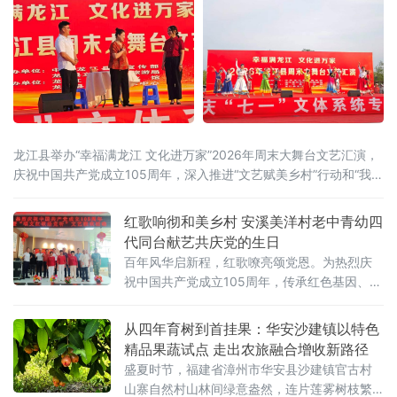
龙江县举办“幸福满龙江 文化进万家”2026年周末大舞台文艺汇演，
庆祝中国共产党成立105周年，深入推进“文艺赋美乡村”行动和“我们
的中国梦·文化进万家”活动。活动由龙江县委宣传部、县文体广电和
旅游局联合主办，文体广旅系统专场率先开演，千余名干部群众齐
红歌响彻和美乡村 安溪美洋村老中青幼四
聚一堂，在歌声与欢笑中抒发爱党爱国情怀，凝聚奋进新
代同台献艺共庆党的生日
百年风华启新程，红歌嘹亮颂党恩。为热烈庆
祝中国共产党成立105周年，传承红色基因、赓
续红色血脉，丰富基层群众精神文化生活，6月
29日，福建省泉州市安溪县金谷镇美洋村党总
从四年育树到首挂果：华安沙建镇以特色
支联合东溪老年协会开展“唱支红歌给党听”主题
精品果蔬试点 走出农旅融合增收新路径
文艺汇演，以嘹亮歌声和多彩文艺礼赞党的百
盛夏时节，福建省漳州市华安县沙建镇官古村
年光辉历程。本次活动由美洋村党总支、金谷
山寨自然村山林间绿意盎然，连片莲雾树枝繁