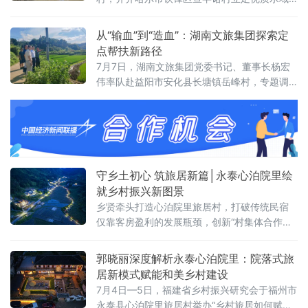
生态禀赋，深耕“旅游+娱乐+度假+餐饮”融合发
展模式，持续完善文旅业态、夯实配套基础，
从“输血”到“造血”：湖南文旅集团探索定
成功入选世界旅游联盟旅游助力乡村振兴典型
点帮扶新路径
案例，成为黑土地上以生态文旅赋能乡村全面
7月7日，湖南文旅集团党委书记、董事长杨宏
振兴的标杆村落。查罕诺村全域面积23.8平方
伟率队赴益阳市安化县长塘镇岳峰村，专题调
公里，水域资源丰沛优越，坐拥3850亩天然湖
研乡村振兴定点帮扶工作。调研组深入田间地
面，水体
头、产业基地和基础设施项目现场，实地察看
帮扶进展，并围绕产业可持续发展、防止返贫
动态监测等关键环节提出明确要求，推动帮扶
模式由“输血式”向“造血式”加速转变。岳峰村地
处安化县东部，是湖南文旅集团乡村振兴定点
守乡土初心 筑旅居新篇│永泰心泊院里绘
帮扶村。调研期间，杨宏伟一行先后察看集团
就乡村振兴新图景
援建的农田
乡贤牵头打造心泊院里旅居村，打破传统民宿
仅靠客房盈利的发展瓶颈，创新“村集体合作社
+村民+专业运营”三方共建共享模式，融合标准
化运营、特色康养产品与常态化社群活动，走
郭晓丽深度解析永泰心泊院里：院落式旅
出一条守护乡土、全民共富的乡村振兴特色路
居新模式赋能和美乡村建设
径。
7月4日—5日，福建省乡村振兴研究会于福州市
永泰县心泊院里旅居村举办“乡村旅居如何赋能