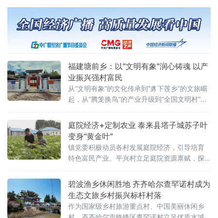
四堡镇2026芙蓉李采摘季暨“跟着闽超赶大集·
以‘李’相约嘉年华”活动盛大启幕。活动巧借闽超
赛事流量热度，串联鲜果采摘、雕版非遗研
学、客家民俗展演、乡村体育赛事多元业态，
打造沉浸式一站式夏日农文旅盛宴，以果为
媒、以文铸魂，激活古镇乡村振兴新动能。开
福建塘前乡：以“文明有象”润心铸魂 以产
幕式落幕
业振兴强村富民
从“文明有象”的文化传承到“豸下莲乡”的文旅崛
起，从“腾笼换鸟”的产业升级到“全国文明村”的
荣誉加冕，塘前乡正以文化人、以产兴业，在
闽西红土地上书写着乡村振兴的生动答卷。
庭院经济+定制农业 泰来县塔子城苏子叶
变身“黄金叶”
镇党委积极动员各村发展庭院经济，引导培育
特色富民产业。平兴村立足庭院资源禀赋，探
索“党建引领+庭院经济+定制农业+本地加工+定
向销售”融合发展路径，以小庭院撬动大产业，
碧波渔乡休闲胜地 齐齐哈尔查罕诺村成为
以定制化保障稳增收，走出一条特色鲜明、多
生态文旅乡村振兴标杆村落
方共赢的乡村振兴新路子。平兴村聚焦农户
作为国家级乡村旅游重点村、中国美丽休闲乡
村，齐齐哈尔市铁锋区查罕诺村立足优质水域