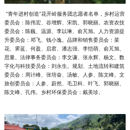
“青年进村创造”花开岭服务团志愿者名单，乡村运营
委员会：陈伟宏、谷增辉、宋凯、郭晓丽。农资农技
委员会：陈巍、温源、李以琳、俞芃旭。人力资源提
升委员会：邓飞、钱小逸。品牌和销售委员会：菜
花、霁蓝、何盈、启君、潘志强、李恺萌、俞芃旭、
思量。法律事务委员会：李文谦、张永辉、杨文。数
字化与科技委员会：刘永生。规划、土地流转和建筑
委员会：周计峰、张培奋、汤敏、人参、陈文峰。文
旅创委员会：人参、蔚然、毛卫科、叶飞、郭晓丽、
陈文峰、孔伟。乡村环保委员会：戴美珍。