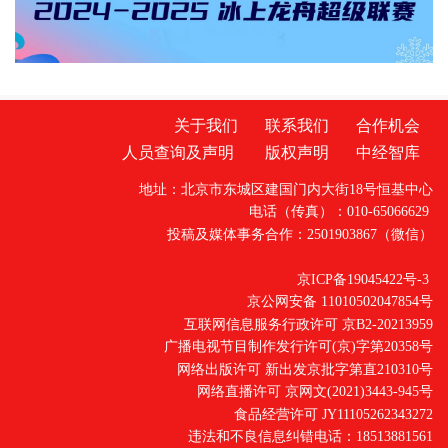
的“致富园”，保底收购无忧愁昔日零散闲置的农
家小院，如今正变身成为生机勃勃的树莓园。
镇、村两级干部通过实地调研、市场分析和效
益测算，发现
关于我们
联系我们
合作机会
人员查询及声明
版权声明
中经智库
地址：北京市东城区建国门内大街18号恒基中心
电话（传真）：010-65066629
投稿及媒体事务合作：2501903867（微信）
京ICP备19045422号-3
京公网安备 11010502047854号
互联网信息服务行政许可 京B2-20213959
广播电视节目制作发行许可(京)字第20358号
网络出版许可 新出发京批字第直210310号
网络直播许可 京网文(2021)3443-945号
食品经营许可 JY11105262343272
违法和不良信息纠错电话：18513881561