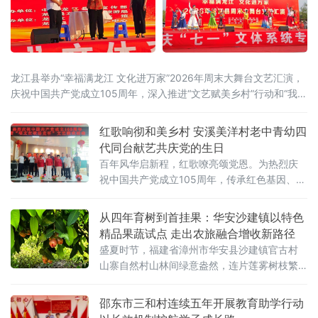
龙江县举办“幸福满龙江 文化进万家”2026年周末大舞台文艺汇演，
庆祝中国共产党成立105周年，深入推进“文艺赋美乡村”行动和“我们
的中国梦·文化进万家”活动。活动由龙江县委宣传部、县文体广电和
旅游局联合主办，文体广旅系统专场率先开演，千余名干部群众齐
红歌响彻和美乡村 安溪美洋村老中青幼四
聚一堂，在歌声与欢笑中抒发爱党爱国情怀，凝聚奋进新
代同台献艺共庆党的生日
百年风华启新程，红歌嘹亮颂党恩。为热烈庆
祝中国共产党成立105周年，传承红色基因、赓
续红色血脉，丰富基层群众精神文化生活，6月
29日，福建省泉州市安溪县金谷镇美洋村党总
从四年育树到首挂果：华安沙建镇以特色
支联合东溪老年协会开展“唱支红歌给党听”主题
精品果蔬试点 走出农旅融合增收新路径
文艺汇演，以嘹亮歌声和多彩文艺礼赞党的百
盛夏时节，福建省漳州市华安县沙建镇官古村
年光辉历程。本次活动由美洋村党总支、金谷
山寨自然村山林间绿意盎然，连片莲雾树枝繁
镇东溪老年协会主办，安溪县老兵书画艺术
叶茂。种植户穿梭于果树之间，手持专用果
院、安溪县醉红退役军人就业
袋，细心的为枝头幼嫩的莲雾套袋防护，全力
邵东市三和村连续五年开展教育助学行动
做好果品管护工作，为后续成熟上市筑牢品质