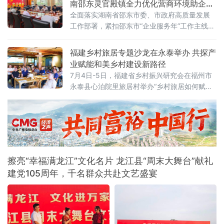
南邵东灵官殿镇全力优化营商环境助企发
师生等各界代表参会，聚焦福建乡村旅居发展
展
全面落实湖南省邵东市委、市政府高质量发展
痛点共寻破局之道。天青色文旅集团总经理郭
工作部署，紧扣邵东市“企业服务年”工作主线，
晓丽现场作主旨分享，以永泰心泊院里旅居村
灵官殿镇将优化营商环境、服务市场主体作为
为核心样本，从项目缘起、市场
核心抓手，健全联企服务机制，下沉一线调研
福建乡村旅居专题沙龙在永泰举办 共探产
走访，谋划长效发展举措，以精准服务为镇域
业赋能和美乡村建设新路径
产业发展蓄势赋能。对标全市高质量发展指标
7月4日-5日，福建省乡村振兴研究会在福州市
体系，灵官殿镇第一时间召开党委专题会议，
永泰县心泊院里旅居村举办“乡村旅居如何赋能
传达学习邵东市“企业服务年”行动推进会会议精
和美乡村建设”专题沙龙。省政府参事何强、省
神，结合当地实际出台《灵官殿镇党政领导联
乡村振兴研究会副会长郑维荣参加沙龙，活动
还汇聚旅居专家、乡镇基层干部、文旅行业从
业者、高校师生等多方代表，聚焦乡村旅居产
业发展痛点探寻解决方案。永泰县政协二级调
研员、福建省乡村休闲发展协会旅居专家张培
擦亮“幸福满龙江”文化名片 龙江县“周末大舞台”献礼
奋带来主旨演讲，系统拆解建设
建党105周年，千名群众共赴文艺盛宴