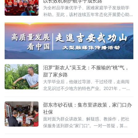
以长效机制护航学子成长路
根基。据种植户戴光安介绍，四年前，引进栽
为全村品学兼优学子、困难家庭学子发放助学
种优质改良品种“黑糖芭比”莲雾。历经四年悉心
补助。至此，该村连续五年常态化开展爱心助
培育，今年果树迎来首次挂果。这片占地约10
学，累计发放助学金12万余元，以真情助学护
亩的果园预估亩产可达2
航青春梦想，厚植全村尊师重教、崇文尚学优
良风尚。三和村曾为省级贫困村，村民收入以
外出务工为主。立足阻断贫困代际传递、夯实
乡村振兴根基，村“两委”始终把教育帮扶摆在民
生重中之重，久久为功办
汨罗“新农人”吴玉龙：不服输的“桃”气，
甜了家乡路
大学毕业后，他做过导游、干过经理，走南闯
北见识过不少地方的特色产业。2021年，一次
去安徽砀山考察黄桃种植的经历，让他萌生了
返乡创业的念头。“别人家乡能搞好的，我们为
邵东市砂石镇：集市里讲政策，家门口办
什
社保
面对面为群众讲政策、解疑惑、教操作，把社
保服务送到群众“家门口”。一对一答疑，算
清“养老明白账”活动现场，工作人员通过发放政