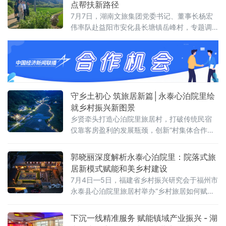
点帮扶新路径
案例，成为黑土地上以生态文旅赋能乡村全面
7月7日，湖南文旅集团党委书记、董事长杨宏
振兴的标杆村落。查罕诺村全域面积23.8平方
伟率队赴益阳市安化县长塘镇岳峰村，专题调
公里，水域资源丰沛优越，坐拥3850亩天然湖
研乡村振兴定点帮扶工作。调研组深入田间地
面，水体
头、产业基地和基础设施项目现场，实地察看
帮扶进展，并围绕产业可持续发展、防止返贫
动态监测等关键环节提出明确要求，推动帮扶
模式由“输血式”向“造血式”加速转变。岳峰村地
处安化县东部，是湖南文旅集团乡村振兴定点
守乡土初心 筑旅居新篇│永泰心泊院里绘
帮扶村。调研期间，杨宏伟一行先后察看集团
就乡村振兴新图景
援建的农田
乡贤牵头打造心泊院里旅居村，打破传统民宿
仅靠客房盈利的发展瓶颈，创新“村集体合作社
+村民+专业运营”三方共建共享模式，融合标准
化运营、特色康养产品与常态化社群活动，走
郭晓丽深度解析永泰心泊院里：院落式旅
出一条守护乡土、全民共富的乡村振兴特色路
居新模式赋能和美乡村建设
径。
7月4日—5日，福建省乡村振兴研究会于福州市
永泰县心泊院里旅居村举办“乡村旅居如何赋能
和美乡村建设”专题沙龙。省政府参事何强、省
乡村振兴研究会副会长郑维荣出席活动，旅居
下沉一线精准服务 赋能镇域产业振兴 - 湖
行业专家、乡镇基层干部、文旅从业者、高校