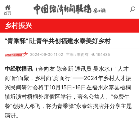
首页
乡村振兴
“青乘驿”∣让青年共创福建永泰美好乡村
2024-09-30 11:02
主编：靳向有
194435
中经联播讯
（金向友 陈金新 通讯员 吴水水）“人才
向‘新’而聚，乡村向‘质’而行”——2024年乡村人才振
兴民间研讨会将于10月15日-16日在福州永泰县梧桐
镇坵演村梧桐外度假区举行，著名公益人、“免费午
餐”创始人邓飞，将为青乘驿”永泰站揭牌并分享主题
演讲。