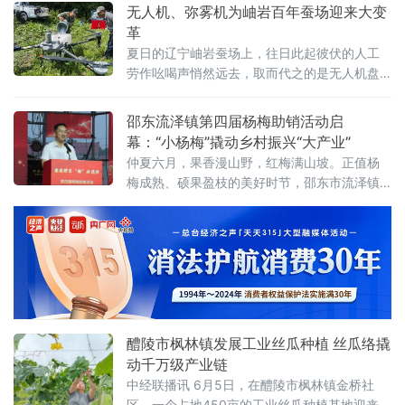
策宣传折页、一对一答疑等方式，用通俗易懂
无人机、弥雾机为岫岩百年蚕场迎来大变
的语言，为赶集的村民、沿街商户解读城乡居
革
民养老保险参保范围、缴费标准、
夏日的辽宁岫岩蚕场上，往日此起彼伏的人工
劳作吆喝声悄然远去，取而代之的是无人机盘
旋的嗡鸣、弥雾机运转的低响、割灌机作业的
轻快轰鸣。阵阵机械声响划破山林静谧，标志
邵东流泽镇第四届杨梅助销活动启
着岫岩延续近300年的柞蚕养殖纯人工劳作模式
幕：“小杨梅”撬动乡村振兴“大产业”
正式落幕，当地传统柞蚕产业全面迈入机械
仲夏六月，果香漫山野，红梅满山坡。正值杨
化、现代化生产新阶段，百年特色农业迎来颠
梅成熟、硕果盈枝的美好时节，邵东市流泽镇
覆性变革。 据介绍，柞蚕养殖是岫岩极具代表
杨梅村果香四溢、生机盎然，处处洋溢着丰收
性的特色支柱农业产业，数百年来，当地蚕民
的喜悦。6月7日，流泽镇第四届杨梅助销活动
正式拉开帷幕，首先，镇党委书记上台致词，
表达了欢迎社会各届来宾的到来和对前三届活
动所取得成果的肯定。
醴陵市枫林镇发展工业丝瓜种植 丝瓜络撬
动千万级产业链
中经联播讯 6月5日，在醴陵市枫林镇金桥社
区，一个占地450亩的工业丝瓜种植基地迎来关