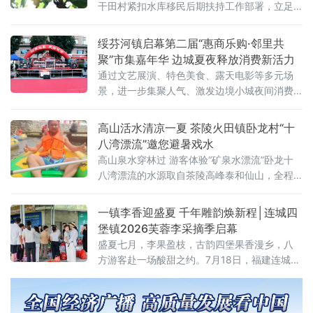
干田村紧扣水库移民后期扶持工作部署，立足
库区资源禀赋，坚守“搬得出、稳得住、能致
富”核心目标，摒弃短期“输血式”帮扶，深耕特
绥芬河镇启幕第二届“惠商乐购·邻里共
色产业“造血式”振兴，历经四十载迭代发展
聚”市集嘉年华 边城夏夜释放消费新活力
通过文艺展演、特色美食、露天电影等多元场
景，进一步集聚人气、激发边境小城夜间消费
潜能。傍晚6时许，伴随当地培训机构斯野架子
鼓学校学生带来的动感鼓乐，市集现场气氛被
高山活水清凉一夏 茶陵火田镇卧龙村“十
迅
八湾漂流”邀您避暑戏水
高山泉水穿林过 游客体验“矿泉水漂流”卧龙十
八湾漂流的水源取自茶陵高峰泰和仙山，全程
采用天然山泉活水，溪水清澈见底，水温清凉
沁人，被游客形象地称为“矿泉水上的漂流”。漂
一镇李香迎盛夏 千年雕韵焕新程│连城四
流河道蜿蜒穿行于
堡镇2026芙蓉李采摘季启幕
盛夏七月，李果盈枝，古韵四堡果香漫乡，八
方游客赴一场酸甜之约。7月18日，福建连城县
四堡镇2026芙蓉李采摘季暨“跟着闽超赶大集·
以‘李’相约嘉年华”活动盛大启幕。活动巧借闽超
赛事流量热度，串联鲜果采摘、雕版非遗研