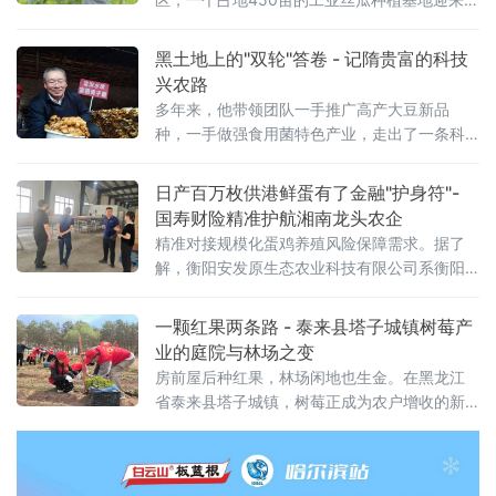
键管护期。专业农技人员与40余名当地村民正
忙于施肥、保果、打侧枝。与普通食用丝瓜不
黑土地上的"双轮"答卷 - 记隋贵富的科技
同，该基地种植的是经传统品种改良而来的工
兴农路
业丝瓜，旨在通过错位竞争探索农业增效新路
多年来，他带领团队一手推广高产大豆新品
径。
种，一手做强食用菌特色产业，走出了一条科
技赋能、产业富民的兴农之路。免耕播种破难
题 大豆种植节本增效眼下，林口县工
日产百万枚供港鲜蛋有了金融"护身符"-
国寿财险精准护航湘南龙头农企
精准对接规模化蛋鸡养殖风险保障需求。据了
解，衡阳安发原生态农业科技有限公司系衡阳
市省级农业龙头企业，其台源蛋鸡养殖基地为
企业核心生产基地，总投资8.8亿元，占地134
一颗红果两条路 - 泰来县塔子城镇树莓产
亩，现存栏蛋鸡120万羽，日产鲜蛋约11
业的庭院与林场之变
房前屋后种红果，林场闲地也生金。在黑龙江
省泰来县塔子城镇，树莓正成为农户增收的新
产业。当地以庭院经济为突破口，同时创新"场
村合作"机制盘活国有林场闲置土地，双轮驱动
推动树莓产业规模化发展。庭院种植，家门口