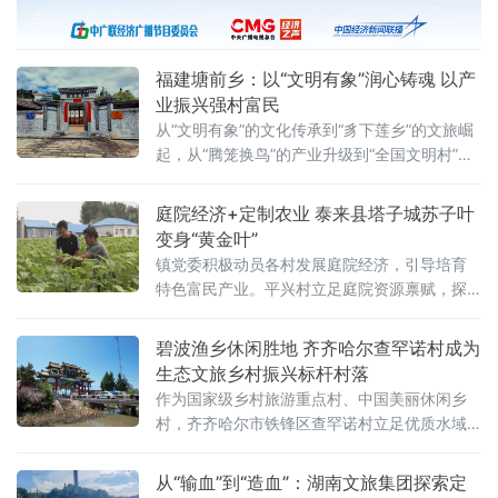
学、客家民俗展演、乡村体育赛事多元业态，
打造沉浸式一站式夏日农文旅盛宴，以果为
媒、以文铸魂，激活古镇乡村振兴新动能。开
福建塘前乡：以“文明有象”润心铸魂 以产
幕式落幕
业振兴强村富民
从“文明有象”的文化传承到“豸下莲乡”的文旅崛
起，从“腾笼换鸟”的产业升级到“全国文明村”的
荣誉加冕，塘前乡正以文化人、以产兴业，在
闽西红土地上书写着乡村振兴的生动答卷。
庭院经济+定制农业 泰来县塔子城苏子叶
变身“黄金叶”
镇党委积极动员各村发展庭院经济，引导培育
特色富民产业。平兴村立足庭院资源禀赋，探
索“党建引领+庭院经济+定制农业+本地加工+定
向销售”融合发展路径，以小庭院撬动大产业，
碧波渔乡休闲胜地 齐齐哈尔查罕诺村成为
以定制化保障稳增收，走出一条特色鲜明、多
生态文旅乡村振兴标杆村落
方共赢的乡村振兴新路子。平兴村聚焦农户
作为国家级乡村旅游重点村、中国美丽休闲乡
村，齐齐哈尔市铁锋区查罕诺村立足优质水域
生态禀赋，深耕“旅游+娱乐+度假+餐饮”融合发
展模式，持续完善文旅业态、夯实配套基础，
从“输血”到“造血”：湖南文旅集团探索定
成功入选世界旅游联盟旅游助力乡村振兴典型