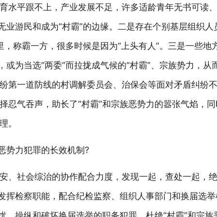
育水平跟不上，产业发展不足，许多适龄青年无书可读
无业游民和成为“村霸”的边缘。二是存在个别基层组织人员
乡里，称霸一方，很多时候是因为“上头有人”。三是一些地方
，或为当选“两委”而拉拢成气候的“村霸”、宗族势力，从
纷第一道防线的村调解委员会、治保会等面对矛盾纠纷不
择忍气吞声，助长了“村霸”和宗族恶势力的嚣张气焰，
理。
恶势力犯罪的长效机制?
安、社会综治的协作配合力度，发现一起，查处一起，
要发挥检察职能，配合纪检监察、组织人事部门和换届选举
干扰、操纵和破坏换届选举的职务犯罪，杜绝“村霸”和宗族