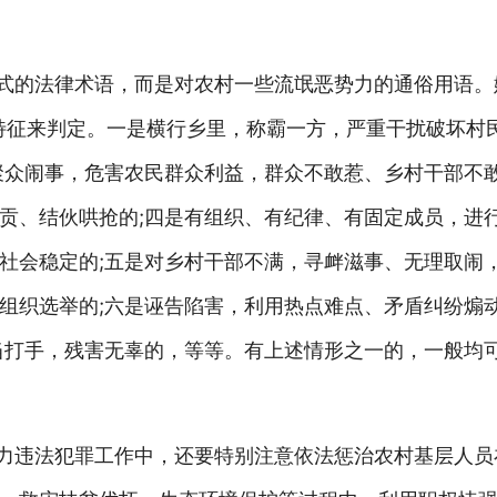
正式的法律术语，而是对农村一些流氓恶势力的通俗用语。
特征来判定。一是横行乡里，称霸一方，严重干扰破坏村
聚众闹事，危害农民群众利益，群众不敢惹、乡村干部不敢
贡、结伙哄抢的;四是有组织、有纪律、有固定成员，进
社会稳定的;五是对乡村干部不满，寻衅滋事、无理取闹
组织选举的;六是诬告陷害，利用热点难点、矛盾纠纷煽
当打手，残害无辜的，等等。有上述情形之一的，一般均可
势力违法犯罪工作中，还要特别注意依法惩治农村基层人