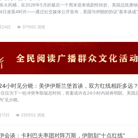
中东火药桶，在2026年5月的最后一个周末迎来戏剧性转折。美国总统唐纳
24日凌晨4时许——通过社交媒体公开宣布，美国与伊朗的协议“基本谈成”
持续斡旋的潜在协议，被外界视为美伊关系自2018年美国单方面退出《
预期
月24日
371562 浏览
24小时见分晓：美伊伊斯兰堡首谈，双方红线相距多远
仅仅为下一轮冲突争取喘息时间，答案或许在24小时内就将明朗。美国
内”见分晓。
月11日
250552 浏览
伊会谈：卡利巴夫率团对阵万斯，伊朗划“十点红线”