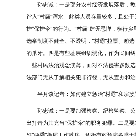
孙忠诚：一是部分农村经济发展落后，教
蹚入“村霸”浑水。此类人员存量较多，且处于
护“保护伞”的行为。“村霸”肆无忌惮，横行
选举制度不健全、不透明，“村霸”拉票、贿选
的爪牙。四是有些基层组织弱化，作为民间纠
一些村民法治观念淡薄，面对不法侵害多数选
法部门无从了解相关犯罪行径，无从查办和治
半月谈记者：如何建立惩治“村霸”和宗族
孙忠诚：一是要加强检察、纪检监察、公
出打击为其充当“保护伞”的职务犯罪。二是
好“两委”换届工作秩序，积极有效预防各类