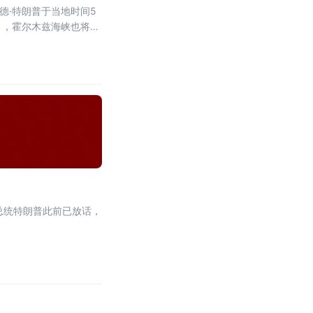
德·特朗普于当地时间5
 ，霍尔木兹海峡也将随
伊核协议》以来最重要
？
总统特朗普此前已放话，