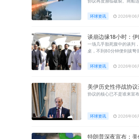
协议再度濒临破裂。商船连
环球资讯
2026年06
谈崩边缘18小时：
一场几乎胎死腹中的谈判，
桌，不到80分钟便剑拔弩
18小时后，却在凌晨三点
是整个中东能源格局即将
环球资讯
2026年06
美伊历史性停战协议
协议的核心已不是谁来宣布
环球资讯
2026年06
特朗普深夜宣布：美