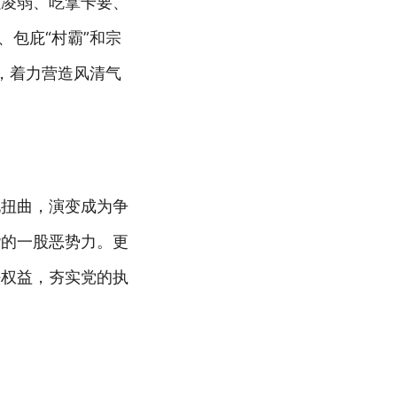
强凌弱、吃拿卡要、
包庇“村霸”和宗
，着力营造风清气
现扭曲，演变成为争
谐的一股恶势力。更
法权益，夯实党的执
。