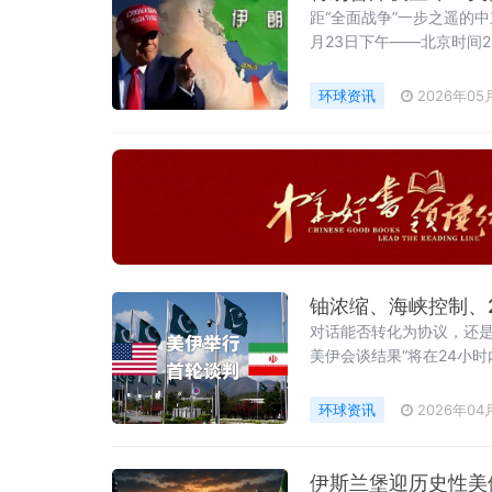
距“全面战争”一步之遥的
月23日下午——北京时间
之开放。这份经由巴基斯坦
的外交突破。“正在向着比
环球资讯
2026年05
铀浓缩、海峡控制、
对话能否转化为协议，还是
美伊会谈结果“将在24小时
环球资讯
2026年04
伊斯兰堡迎历史性美