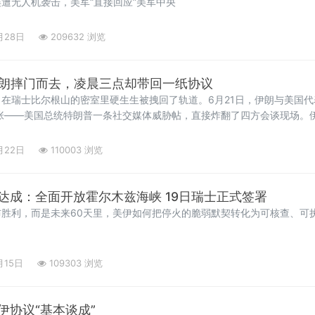
遭无人机袭击，美军“直接回应”美军中央
月28日
209632 浏览
伊朗摔门而去，凌晨三点却带回一纸协议
在瑞士比尔根山的密室里硬生生被拽回了轨道。6月21日，伊朗与美国
张——美国总统特朗普一条社交媒体威胁帖，直接炸翻了四方会谈现场。
带回了一份协议文件。这场堪称"极限拉扯"的外交大戏，折射出的不只是
转向的信号弹。一条推文
月22日
110003 浏览
达成：全面开放霍尔木兹海峡 19日瑞士正式签署
胜利，而是未来60天里，美伊如何把停火的脆弱默契转化为可核查、可
月15日
109303 浏览
伊协议“基本谈成”