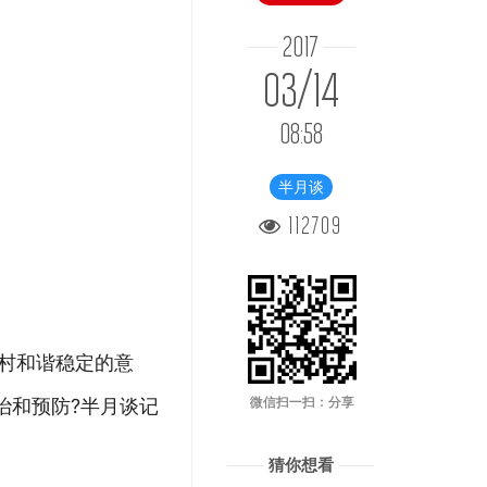
2017
03/14
08:58
半月谈
112709
农村和谐稳定的意
治和预防?半月谈记
微信扫一扫：分享
猜你想看