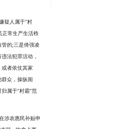
嫌疑人属于“村
民正常生产生活秩
管的;三是倚强凌
行违法犯罪活动，
，或者依仗其家
动群众，操纵闹
归属于“村霸”范
员在涉农惠民补贴申