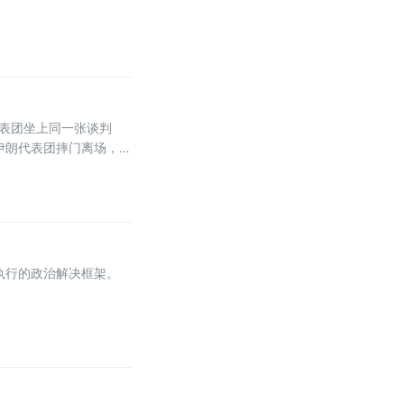
代表团坐上同一张谈判
伊朗代表团摔门离场，
两个宿敌的博弈算计，更
执行的政治解决框架。