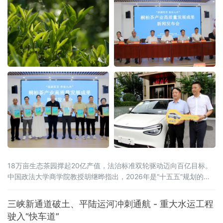
18万亩生态茶园撑起20亿产值，法治标准双轮驱动迈向百亿目标。
中国政法大学商学院教授胡继晔指出，2026年是“十五五”规划的开
局之年，工信部等五部门联合印发《茶产业提质升级指导意见
（2026—2030年）》，明确到2030年全产业链规模达1.5万亿元的
三峡新通道破土、平陆运河冲刺通航 - 重大水运工程
目标，《扩大消费“十五五”规划》更是将茶叶列为历史经典产业；桐
驶入“快车道”
柏茶产业深度契合国家