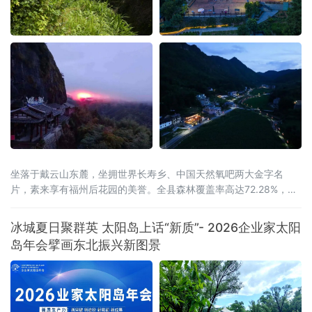
坐落于戴云山东麓，坐拥世界长寿乡、中国天然氧吧两大金字名
片，素来享有福州后花园的美誉。全县森林覆盖率高达72.28%，连
绵林海层层叠翠，澄澈溪涧环绕城乡全域，山地间负氧离子含量充
沛，孕育出独有的山地小气候，冬无严寒、夏无酷暑，夏季昼夜温
冰城夏日聚群英 太阳岛上话“新质”- 2026企业家太阳
差分明，空气温润通透，是静养元气、调理身心的天然福地，为当
岛年会擘画东北振兴新图景
地发展高端康养旅居产业，构筑了其他区域难以复刻的生态底层