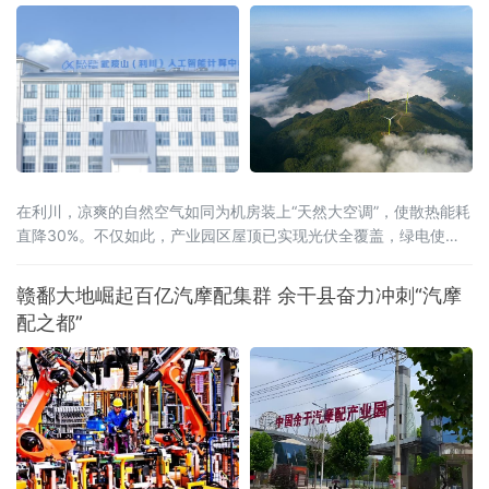
云”为基础，集技术赋能、资源整合、产业驱动
于一体，提供行业报告定制、AI全能力超市、场
景供需匹配、AI投融资、具身智
在利川，凉爽的自然空气如同为机房装上“天然大空调”，使散热能耗
直降30%。不仅如此，产业园区屋顶已实现光伏全覆盖，绿电使用
率达40%，结合分布式光伏和风电，创新“冰火相济”技术方案，正朝
着100%清洁供能的目标迈进。
赣鄱大地崛起百亿汽摩配集群 余干县奋力冲刺“汽摩
配之都”