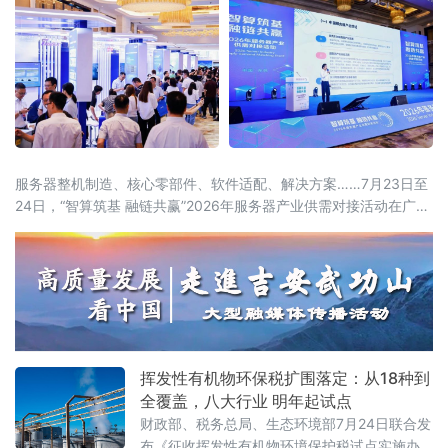
服务器整机制造、核心零部件、软件适配、解决方案……7月23日至
24日，“智算筑基 融链共赢”2026年服务器产业供需对接活动在广东
东莞举办。活动由中国计算机行业协会、中国机电设备招标中心
（工业和信息化部政府采购中心）、东莞市人民政府联合主办，汇
聚行业主管部门、院士专家、全国服务器产业链企业、金融机构、
科研院所、园区代表近千人参会，搭
挥发性有机物环保税扩围落定：从18种到
全覆盖，八大行业 明年起试点
财政部、税务总局、生态环境部7月24日联合发
布《征收挥发性有机物环境保护税试点实施办