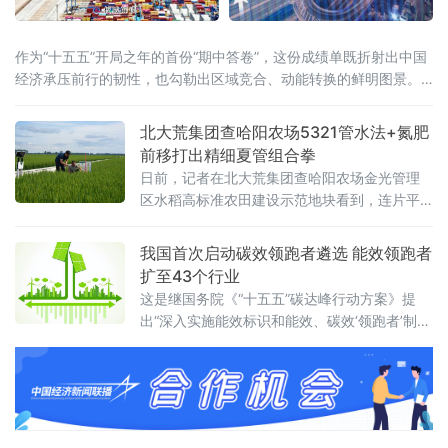
作为“十五五”开局之年的首份“期中答卷”，这份成绩单既折射出中国
经济承压前行的韧性，也勾勒出区域竞合、动能转换的鲜明图景。
全国大盘：增量创近五年同期新高国家统计局7月15日公布的数据显
示，上半年国内生产总值达69.6万亿元，同比增长4.7%。从增量
北大荒集团查哈阳农场5321管水法+氮肥
看，上半年GDP较去年同期增长3.6万亿元，为近五年
前移打出精细夏管组合拳
日前，记者在北大荒集团查哈阳农场金光管理
区水稻高标准农田建设示范地块看到，连片平
整的稻田绿意盎然、生机勃勃，水稻植株长势
健壮。管理区工作人员正穿梭于田间，按照拔
我国首次启动碳效领跑者遴选 能效领跑者
节孕穗期“5321”管水法要求，开展控水作业。
扩至43个行业
这是继国务院《“十五五”碳达峰行动方案》提
出“深入实施能效标识和能效、碳效‘领跑者’制
度”之后，工业领域能效碳效双轨并进的