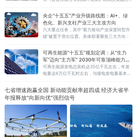
法》（财税〔2026〕50号），明确自2027年1
月1日起开展征收挥发性有机物环境保护税试
央企“十五五”产业升级路线图：AI+、绿
点，挥发性有机物将全部纳入征税范围。这标
色化、新兴支柱产业三大主攻方向
志着我国绿色税制在大气污染治理领域迈出关
六大重点任务，其中“着力推动产业深度转型升
键一步。挥发性有机物是形成臭氧和细颗粒物
级”被置于突出位置。具体部署聚焦三大方向：
（PM2.5）的重要前体物，可引发雾霾、光化
学烟雾等大气环境问题，
可再生能源“十五五”规划定调：从“生力
军”迈向“主力军” 2030年可靠顶峰能力新
增3亿千瓦
可再生能源发电总装机达35亿千瓦左右，年发
电量达6万亿千瓦时左右，与煤电发电量基本相
当；同期新增可靠顶峰发电能力3亿千瓦以
上，“十五五”期间全产业链总投资规模预计超过
七省增速跑赢全国 新动能贡献率超四成 经济大省半
5万亿元
年报释放“向新向优”强烈信号