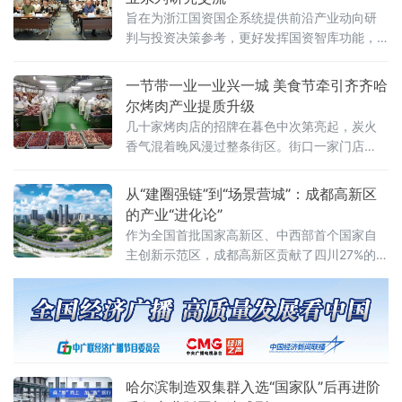
旨在为浙江国资国企系统提供前沿产业动向研
判与投资决策参考，更好发挥国资智库功能，
服务国有企业在新一轮改革中的战略投资布局
与资本运作
一节带一业一业兴一城 美食节牵引齐齐哈
尔烤肉产业提质升级
几十家烤肉店的招牌在暮色中次第亮起，炭火
香气混着晚风漫过整条街区。街口一家门店
外，等位的食客排起了长队。就在这片升腾的
烟火气里，有一个值得留意的细节——街面上
从“建圈强链”到“场景营城”：成都高新区
不少店门口都贴出了“诚招加盟”的告示，有的还
的产业“进化论”
标注着“全供应链配送”“总部统一培训”等字样。
作为全国首批国家高新区、中西部首个国家自
就在几年前，这些小店大多
主创新示范区，成都高新区贡献了四川27%的专
精特新“小巨人”企业、25%的国家高新技术企业
以及超过50%的科创板上市公司
哈尔滨制造双集群入选“国家队”后再进阶