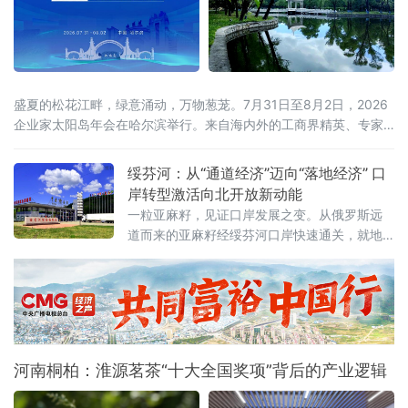
盛夏的松花江畔，绿意涌动，万物葱茏。7月31日至8月2日，2026
企业家太阳岛年会在哈尔滨举行。来自海内外的工商界精英、专家
学者齐聚这座生态之岛，共话开放机遇，共谋合作新篇。历经四届
打磨，企业家太阳岛年会已成长为新华社社级标志性论坛，形成“南
绥芬河：从“通道经济”迈向“落地经济” 口
有博鳌，北有太阳岛”的全国产业对话IP。本届年会以“新质生产力：
岸转型激活向北开放新动能
新突破 新途径 新局面 新成果”为核心主题，锚定哈尔滨“三城三
一粒亚麻籽，见证口岸发展之变。从俄罗斯远
道而来的亚麻籽经绥芬河口岸快速通关，就地
加工成为食用油销往全国。这一产业链条的背
后，是百年口岸绥芬河奋力摆脱传统“通道经
济”，聚力发展落地加工，生动展现百年口岸
由“通道经济”向“落地经济”稳步转型的生动实
践。
河南桐柏：淮源茗茶“十大全国奖项”背后的产业逻辑