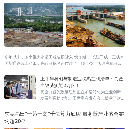
今年以来，多个重大水运工程建设驶入“快车道”。长江干线，三峡水
运新通道破土动工，先行开挖区进度过半，预计今年10月完成开挖
任务；八桂大地，西部陆海新通道平陆运河全线通水，向今年9月通
航冲刺；东海之滨，长江口南槽航道治理二期工程开工建设，建成
上半年科创与制造业税惠红利清单：真金
后可实现5000吨级船舶全潮通航；琼岛西北，海南洋浦区域国际集
白银减负近2万亿！
装箱枢纽港扩建工程码头主体全面完工，年内将实现分区投产。一
真金白银的政策红利正在加速转化为企业创新
批水运通道相继
发展的强劲动能。王世宇在发布会上披露了这
份近2万亿元“红利清单”的具体构成。其中，研
发费用加计扣除等支持企业创新投入和技术转
东莞亮出“一策一岛”千亿算力底牌 服务器产业盛会签
让的政策减税
约超20亿