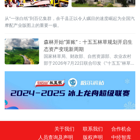
从“一张白纸”到百亿集群，余干县正以令人瞩目的速度崛起为全国汽
摩配产业版图上的重要一极。
森林开始“算账”：十五五林草规划开启生
态资产变现新周期
国家林草局、财政部、自然资源部、农业农村
部于2026年7月22日联合印发《“十五五”林草保
护利用规划》（以下简称《规划》）。这份纲
领性文件首次将“林草碳汇交易量”和“生态产品
溢价率”列为省级年度考核硬指标，并明确到
2030年全国森林覆盖率达到25.5%、森林蓄积
量增至224亿立方米、草原综合植被盖度稳定在
58%以上。规划期内的林草碳汇累计交易目标
不低于6亿吨二氧化碳当量
关于我们
联系我们
合作机会
人员查询及声明
版权声明
中经智库