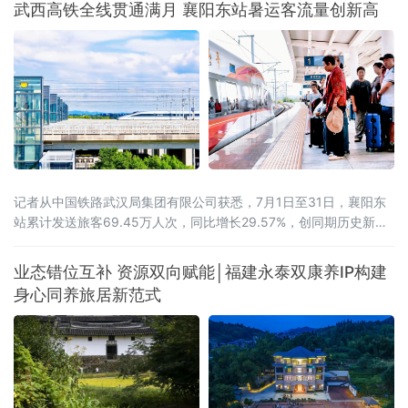
武西高铁全线贯通满月 襄阳东站暑运客流量创新高
记者从中国铁路武汉局集团有限公司获悉，7月1日至31日，襄阳东
站累计发送旅客69.45万人次，同比增长29.57%，创同期历史新
高。武西高铁全线贯通带来的路网效应初步显现。2026年6月30
日，西安至十堰高速铁路开通运营，武西高铁实现全线贯通，襄阳
业态错位互补 资源双向赋能│福建永泰双康养IP构建
至西安最快旅行时间压缩至1小时41分。据统计，7月份，襄阳东站
身心同养旅居新范式
前往山西、陕西方向的旅