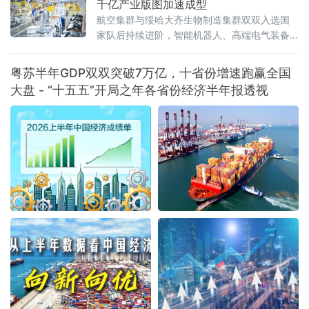
千亿产业版图加速成型
航空集群与绥哈大齐生物制造集群双双入选国
家队后持续进阶，智能机器人、高端电气装备
等新兴产业集群蓄势崛起——一幅“老工业基地
焕新”的产业版图正在冰城大地渐次铺展。双集
粤苏半年GDP双双突破7万亿，十省份增速跑赢全国
群入选“国家队”，产业根基持续夯实2
大盘 - “十五五”开局之年各省份经济半年报透视