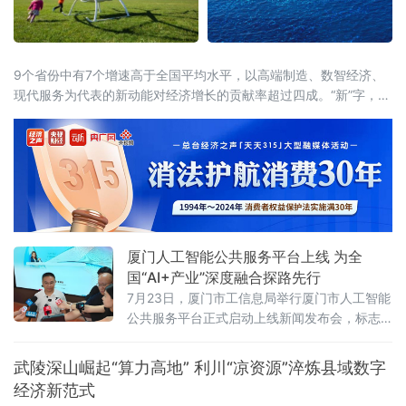
9个省份中有7个增速高于全国平均水平，以高端制造、数智经济、
现代服务为代表的新动能对经济增长的贡献率超过四成。“新”字，成
为解读这份“期中答卷”最鲜明的关键词。总量攀新高，七省增速跑赢
全国从经济总量看，多
厦门人工智能公共服务平台上线 为全
国“AI+产业”深度融合探路先行
7月23日，厦门市工信息局举行厦门市人工智能
公共服务平台正式启动上线新闻发布会，标志
着厦门在全国率先探索“AI+企业服务”深度融合
模式，为千行百业安装上“AI引擎”，助力全市数
武陵深山崛起“算力高地” 利川“凉资源”淬炼县域数字
字经济迈向高质量发展新阶段。打造一体化人
经济新范式
工智能公共服务载体此次上线的平台以“慧企