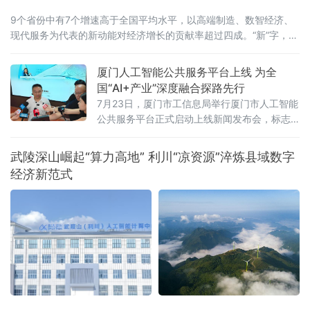
9个省份中有7个增速高于全国平均水平，以高端制造、数智经济、
现代服务为代表的新动能对经济增长的贡献率超过四成。“新”字，成
为解读这份“期中答卷”最鲜明的关键词。总量攀新高，七省增速跑赢
全国从经济总量看，多
厦门人工智能公共服务平台上线 为全
国“AI+产业”深度融合探路先行
7月23日，厦门市工信息局举行厦门市人工智能
公共服务平台正式启动上线新闻发布会，标志
着厦门在全国率先探索“AI+企业服务”深度融合
模式，为千行百业安装上“AI引擎”，助力全市数
武陵深山崛起“算力高地” 利川“凉资源”淬炼县域数字
字经济迈向高质量发展新阶段。打造一体化人
经济新范式
工智能公共服务载体此次上线的平台以“慧企
云”为基础，集技术赋能、资源整合、产业驱动
于一体，提供行业报告定制、AI全能力超市、场
景供需匹配、AI投融资、具身智