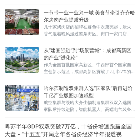
一节带一业一业兴一城 美食节牵引齐齐哈
尔烤肉产业提质升级
几十家烤肉店的招牌在暮色中次第亮起，炭火
香气混着晚风漫过整条街区。街口一家门店
外，等位的食客排起了长队。就在这片升腾的
烟火气里，有一个值得留意的细节——街面上
从“建圈强链”到“场景营城”：成都高新区
不少店门口都贴出了“诚招加盟”的告示，有的还
的产业“进化论”
标注着“全供应链配送”“总部统一培训”等字样。
作为全国首批国家高新区、中西部首个国家自
就在几年前，这些小店大多
主创新示范区，成都高新区贡献了四川27%的专
精特新“小巨人”企业、25%的国家高新技术企业
以及超过50%的科创板上市公司
哈尔滨制造双集群入选“国家队”后再进阶
千亿产业版图加速成型
航空集群与绥哈大齐生物制造集群双双入选国
家队后持续进阶，智能机器人、高端电气装备
等新兴产业集群蓄势崛起——一幅“老工业基地
焕新”的产业版图正在冰城大地渐次铺展。双集
粤苏半年GDP双双突破7万亿，十省份增速跑赢全国
群入选“国家队”，产业根基持续夯实2
大盘 - “十五五”开局之年各省份经济半年报透视