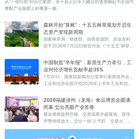
从“一张白纸”到百亿集群，余干县正以令人瞩目的速度崛起为全国汽
摩配产业版图上的重要一极。
森林开始“算账”：十五五林草规划开启生
态资产变现新周期
国家林草局、财政部、自然资源部、农业农村
部于2026年7月22日联合印发《“十五五”林草保
护利用规划》（以下简称《规划》）。这份纲
领性文件首次将“林草碳汇交易量”和“生态产品
中国制造“半年报”：新质生产力牵引，工
溢价率”列为省级年度考核硬指标，并明确到
业对经济增长贡献率超35%
2030年全国森林覆盖率达到25.5%、森林蓄积
7月20日，国务院新闻办公室举行新闻发布会，
量增至224亿立方米、草原综合植被盖度稳定在
工业和信息化部介绍2026年上半年工业和信息
58%以上。规划期内的林草碳汇累计交易目标
化发展情况。工业和信息化部总工程师王卫明
不低于6亿吨二氧化碳当量
表示，上半年工业和信息化持续向新向优发
2026福建漳州（龙海）食品博览会圆满
展。工业“半年报”数据亮眼，规模以上工业增加
闭幕 交出亮眼产业答卷
值同比增长5.4%，工业对经济增长贡献率超
展会规模提档升级、交易成果丰硕落地、宣传
35%。从新技术突破到新赛道火热，中国制造
声势持续放大，交出一份“人气旺、交易火、渠
正加速涌现“新”力量。经济运行总体平稳 工
道广、品质高、声量大”的亮眼答卷，全力擦
业“压舱石”作用凸显上半年，我国工业生
亮“中国休闲食品名城”金字招牌。人流资金双向