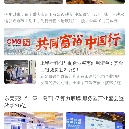
今年以来，多个重大水运工程建设驶入“快车道”。长江干线，三峡水
运新通道破土动工，先行开挖区进度过半，预计今年10月完成开挖
任务；八桂大地，西部陆海新通道平陆运河全线通水，向今年9月通
航冲刺；东海之滨，长江口南槽航道治理二期工程开工建设，建成
后可实现5000吨级船舶全潮通航；琼岛西北，海南洋浦区域国际集
装箱枢纽港扩建工程码头主体全面完工，年内将实现分区投产。一
批水运通道相继
上半年科创与制造业税惠红利清单：真金
白银减负近2万亿！
真金白银的政策红利正在加速转化为企业创新
发展的强劲动能。王世宇在发布会上披露了这
份近2万亿元“红利清单”的具体构成。其中，研
发费用加计扣除等支持企业创新投入和技术转
东莞亮出“一策一岛”千亿算力底牌 服务器产业盛会签
让的政策减税
约超20亿