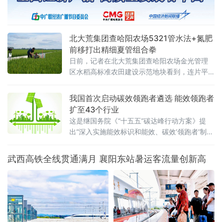
北大荒集团查哈阳农场5321管水法+氮肥
前移打出精细夏管组合拳
日前，记者在北大荒集团查哈阳农场金光管理
区水稻高标准农田建设示范地块看到，连片平
整的稻田绿意盎然、生机勃勃，水稻植株长势
健壮。管理区工作人员正穿梭于田间，按照拔
我国首次启动碳效领跑者遴选 能效领跑者
节孕穗期“5321”管水法要求，开展控水作业。
扩至43个行业
这是继国务院《“十五五”碳达峰行动方案》提
出“深入实施能效标识和能效、碳效‘领跑者’制
度”之后，工业领域能效碳效双轨并进的
武西高铁全线贯通满月 襄阳东站暑运客流量创新高