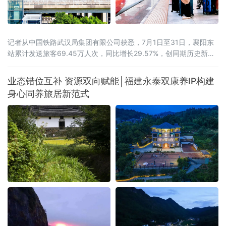
记者从中国铁路武汉局集团有限公司获悉，7月1日至31日，襄阳东
站累计发送旅客69.45万人次，同比增长29.57%，创同期历史新
高。武西高铁全线贯通带来的路网效应初步显现。2026年6月30
日，西安至十堰高速铁路开通运营，武西高铁实现全线贯通，襄阳
业态错位互补 资源双向赋能│福建永泰双康养IP构建
至西安最快旅行时间压缩至1小时41分。据统计，7月份，襄阳东站
身心同养旅居新范式
前往山西、陕西方向的旅