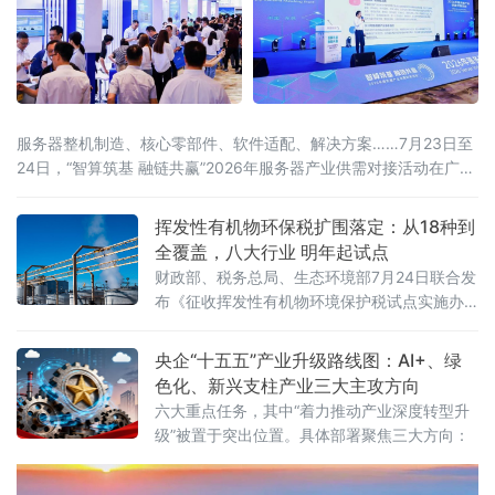
服务器整机制造、核心零部件、软件适配、解决方案……7月23日至
24日，“智算筑基 融链共赢”2026年服务器产业供需对接活动在广东
东莞举办。活动由中国计算机行业协会、中国机电设备招标中心
（工业和信息化部政府采购中心）、东莞市人民政府联合主办，汇
挥发性有机物环保税扩围落定：从18种到
聚行业主管部门、院士专家、全国服务器产业链企业、金融机构、
全覆盖，八大行业 明年起试点
科研院所、园区代表近千人参会，搭
财政部、税务总局、生态环境部7月24日联合发
布《征收挥发性有机物环境保护税试点实施办
法》（财税〔2026〕50号），明确自2027年1
月1日起开展征收挥发性有机物环境保护税试
央企“十五五”产业升级路线图：AI+、绿
点，挥发性有机物将全部纳入征税范围。这标
色化、新兴支柱产业三大主攻方向
志着我国绿色税制在大气污染治理领域迈出关
六大重点任务，其中“着力推动产业深度转型升
键一步。挥发性有机物是形成臭氧和细颗粒物
级”被置于突出位置。具体部署聚焦三大方向：
（PM2.5）的重要前体物，可引发雾霾、光化
学烟雾等大气环境问题，