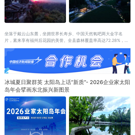
坐落于戴云山东麓，坐拥世界长寿乡、中国天然氧吧两大金字名
片，素来享有福州后花园的美誉。全县森林覆盖率高达72.28%，连
绵林海层层叠翠，澄澈溪涧环绕城乡全域，山地间负氧离子含量充
沛，孕育出独有的山地小气候，冬无严寒、夏无酷暑，夏季昼夜温
差分明，空气温润通透，是静养元气、调理身心的天然福地，为当
地发展高端康养旅居产业，构筑了其他区域难以复刻的生态底层
冰城夏日聚群英 太阳岛上话“新质”- 2026企业家太阳
岛年会擘画东北振兴新图景