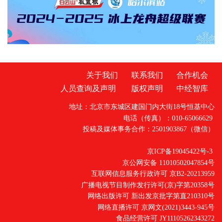
汇聚 交易热度“节节高”展会人气爆棚、交易
关于我们
联系我们
合作机会
人员查询及声明
版权声明
中经智库
地址：北京市东城区建国门内大街18号恒基中心
电话（传真）：010-65066629
投稿及媒体事务合作：2501903867（微信）
京ICP备19045422号-3
京公网安备 11010502047854号
互联网信息服务行政许可 京B2-20213959
广播电视节目制作发行许可(京)字第20358号
网络出版许可 新出发京批字第直210310号
网络直播许可 京网文(2021)3443-945号
食品经营许可 JY11105262343272