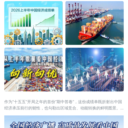
作为“十五五”开局之年的首份“期中答卷”，这份成绩单既折射出中国
经济承压前行的韧性，也勾勒出区域竞合、动能转换的鲜明图景。
全国大盘：增量创近五年同期新高国家统计局7月15日公布的数据显
示，上半年国内生产总值达69.6万亿元，同比增长4.7%。从增量
看，上半年GDP较去年同期增长3.6万亿元，为近五年