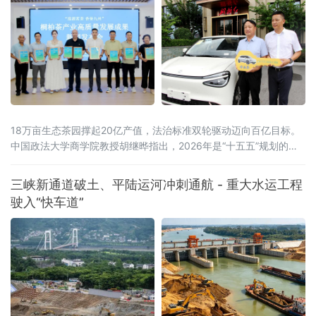
18万亩生态茶园撑起20亿产值，法治标准双轮驱动迈向百亿目标。
中国政法大学商学院教授胡继晔指出，2026年是“十五五”规划的开
局之年，工信部等五部门联合印发《茶产业提质升级指导意见
（2026—2030年）》，明确到2030年全产业链规模达1.5万亿元的
三峡新通道破土、平陆运河冲刺通航 - 重大水运工程
目标，《扩大消费“十五五”规划》更是将茶叶列为历史经典产业；桐
驶入“快车道”
柏茶产业深度契合国家