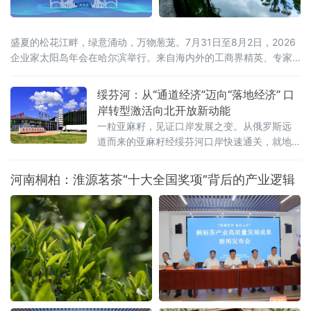
盛夏的松花江畔，绿意涌动，万物葱茏。7月31日至8月2日，2026
企业家太阳岛年会在哈尔滨举行。来自海内外的工商界精英、专家
学者齐聚这座生态之岛，共话开放机遇，共谋合作新篇。历经四届
打磨，企业家太阳岛年会已成长为新华社社级标志性论坛，形成“南
绥芬河：从“通道经济”迈向“落地经济” 口
有博鳌，北有太阳岛”的全国产业对话IP。本届年会以“新质生产力：
岸转型激活向北开放新动能
新突破 新途径 新局面 新成果”为核心主题，锚定哈尔滨“三城三
一粒亚麻籽，见证口岸发展之变。从俄罗斯远
道而来的亚麻籽经绥芬河口岸快速通关，就地
加工成为食用油销往全国。这一产业链条的背
后，是百年口岸绥芬河奋力摆脱传统“通道经
河南桐柏：淮源茗茶“十大全国奖项”背后的产业逻辑
济”，聚力发展落地加工，生动展现百年口岸
由“通道经济”向“落地经济”稳步转型的生动实
践。