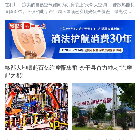
在利川，凉爽的自然空气如同为机房装上“天然大空调”，使散热能耗
直降30%。不仅如此，产业园区屋顶已实现光伏全覆盖，绿电使用
率达40%，结合分布式光伏和风电，创新“冰火相济”技术方案，正朝
着100%清洁供能的目标迈进。
赣鄱大地崛起百亿汽摩配集群 余干县奋力冲刺“汽摩
配之都”