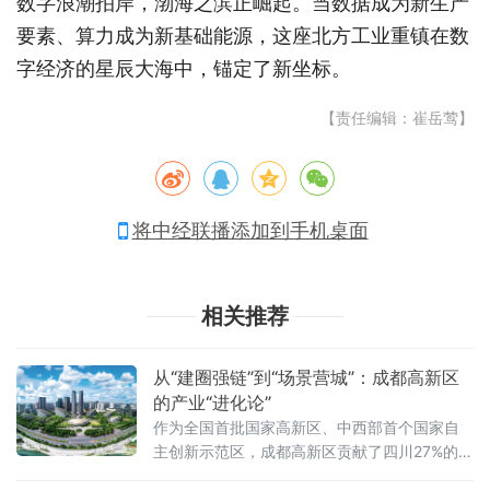
数字浪潮拍岸，渤海之滨正崛起。当数据成为新生产
要素、算力成为新基础能源，这座北方工业重镇在数
字经济的星辰大海中，锚定了新坐标。
【责任编辑：崔岳莺】
将中经联播添加到手机桌面
相关推荐
从“建圈强链”到“场景营城”：成都高新区
的产业“进化论”
作为全国首批国家高新区、中西部首个国家自
主创新示范区，成都高新区贡献了四川27%的专
精特新“小巨人”企业、25%的国家高新技术企业