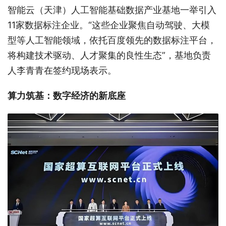
智能云（天津）人工智能基础数据产业基地一举引入
11家数据标注企业。“这些企业聚焦自动驾驶、大模
型等人工智能领域，依托百度领先的数据标注平台，
将构建技术驱动、人才聚集的良性生态”，基地负责
人李青青在签约现场表示。
算力筑基：数字经济的新底座