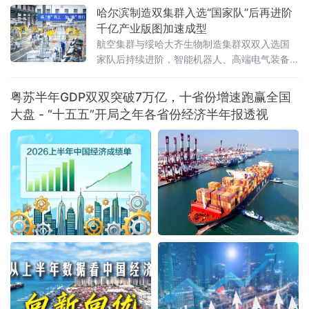
以及超过50%的科创板上市公司
哈尔滨制造双集群入选“国家队”后再进阶
千亿产业版图加速成型
航空集群与绥哈大齐生物制造集群双双入选国
家队后持续进阶，智能机器人、高端电气装备
等新兴产业集群蓄势崛起——一幅“老工业基地
焕新”的产业版图正在冰城大地渐次铺展。双集
粤苏半年GDP双双突破7万亿，十省份增速跑赢全国
群入选“国家队”，产业根基持续夯实2
大盘 - “十五五”开局之年各省份经济半年报透视