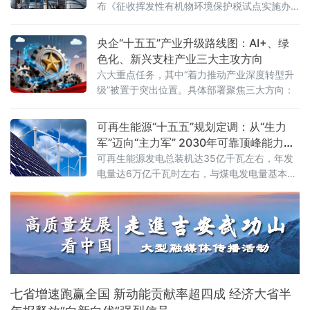
布《征收挥发性有机物环境保护税试点实施办
法》（财税〔2026〕50号），明确自2027年1
月1日起开展征收挥发性有机物环境保护税试
央企“十五五”产业升级路线图：AI+、绿
点，挥发性有机物将全部纳入征税范围。这标
色化、新兴支柱产业三大主攻方向
志着我国绿色税制在大气污染治理领域迈出关
六大重点任务，其中“着力推动产业深度转型升
键一步。挥发性有机物是形成臭氧和细颗粒物
级”被置于突出位置。具体部署聚焦三大方向：
（PM2.5）的重要前体物，可引发雾霾、光化
学烟雾等大气环境问题，
可再生能源“十五五”规划定调：从“生力
军”迈向“主力军” 2030年可靠顶峰能力新
增3亿千瓦
可再生能源发电总装机达35亿千瓦左右，年发
电量达6万亿千瓦时左右，与煤电发电量基本相
当；同期新增可靠顶峰发电能力3亿千瓦以
上，“十五五”期间全产业链总投资规模预计超过
5万亿元
七省增速跑赢全国 新动能贡献率超四成 经济大省半