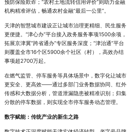
预防保险欺诈；“农村土地流转信用评价”则助力金融
机构精准评估，畅通农村金融“最后一公里”。
天津的智慧城市建设正让城市治理更精细、民生服务
更便捷。“津心办”平台接入政务服务事项1500余项，
拓展京津冀“跨省通办”专区服务深度；“津治通”平台
则覆盖全市16个区5900余个社区（村），高效办结
事项超2700万起。
在燃气监管、停车服务等具体场景中，数字化让城市
更安全、更高效——通过多部门业务数据协同、红外
传感和大数据分析，管道泄漏隐患被精准识别；归集
分散的停车数据，则实现全市停车服务动态管理。
数字赋能：传统产业的新生之路
数字技术正深度赋能天津实体经济转型。老字号品牌