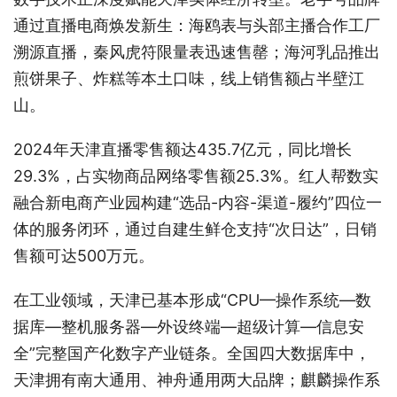
通过直播电商焕发新生：海鸥表与头部主播合作工厂
溯源直播，秦风虎符限量表迅速售罄；海河乳品推出
煎饼果子、炸糕等本土口味，线上销售额占半壁江
山。
2024年天津直播零售额达435.7亿元，同比增长
29.3%，占实物商品网络零售额25.3%。红人帮数实
融合新电商产业园构建“选品-内容-渠道-履约”四位一
体的服务闭环，通过自建生鲜仓支持“次日达”，日销
售额可达500万元。
在工业领域，天津已基本形成“CPU—操作系统—数
据库—整机服务器—外设终端—超级计算—信息安
全”完整国产化数字产业链条。全国四大数据库中，
天津拥有南大通用、神舟通用两大品牌；麒麟操作系