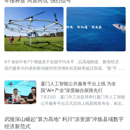
年报释放“向新向优”强烈信号
9个省份中有7个增速高于全国平均水平，以高端制造、数智经济、
现代服务为代表的新动能对经济增长的贡献率超过四成。“新”字，成
为解读这份“期中答卷”最鲜明的关键词。总量攀新高，七省增速跑赢
全国从经济总量看，多
厦门人工智能公共服务平台上线 为全
国“AI+产业”深度融合探路先行
7月23日，厦门市工信息局举行厦门市人工智能
公共服务平台正式启动上线新闻发布会，标志
着厦门在全国率先探索“AI+企业服务”深度融合
模式，为千行百业安装上“AI引擎”，助力全市数
武陵深山崛起“算力高地” 利川“凉资源”淬炼县域数字
字经济迈向高质量发展新阶段。打造一体化人
经济新范式
工智能公共服务载体此次上线的平台以“慧企