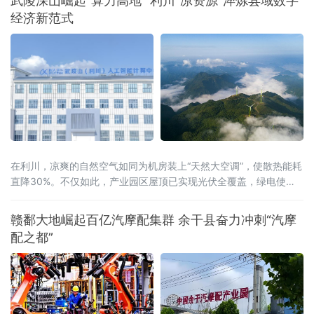
武陵深山崛起“算力高地” 利川“凉资源”淬炼县域数字
字经济迈向高质量发展新阶段。打造一体化人
经济新范式
工智能公共服务载体此次上线的平台以“慧企
云”为基础，集技术赋能、资源整合、产业驱动
于一体，提供行业报告定制、AI全能力超市、场
景供需匹配、AI投融资、具身智
在利川，凉爽的自然空气如同为机房装上“天然大空调”，使散热能耗
直降30%。不仅如此，产业园区屋顶已实现光伏全覆盖，绿电使用
率达40%，结合分布式光伏和风电，创新“冰火相济”技术方案，正朝
着100%清洁供能的目标迈进。
赣鄱大地崛起百亿汽摩配集群 余干县奋力冲刺“汽摩
配之都”