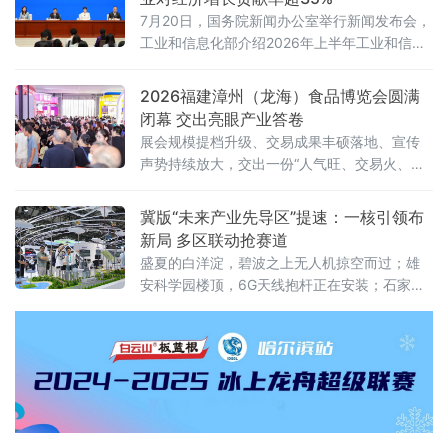
2030年全国森林覆盖率达到25.5%、森林蓄积
7月20日，国务院新闻办公室举行新闻发布会，
量增至224亿立方米、草原综合植被盖度稳定在
工业和信息化部介绍2026年上半年工业和信息
58%以上。规划期内的林草碳汇累计交易目标
化发展情况。工业和信息化部总工程师王卫明
不低于6亿吨二氧化碳当量
表示，上半年工业和信息化持续向新向优发
2026福建漳州（龙海）食品博览会圆满
展。工业“半年报”数据亮眼，规模以上工业增加
闭幕 交出亮眼产业答卷
值同比增长5.4%，工业对经济增长贡献率超
展会规模提档升级、交易成果丰硕落地、宣传
35%。从新技术突破到新赛道火热，中国制造
声势持续放大，交出一份“人气旺、交易火、渠
正加速涌现“新”力量。经济运行总体平稳 工
道广、品质高、声量大”的亮眼答卷，全力擦
业“压舱石”作用凸显上半年，我国工业生
亮“中国休闲食品名城”金字招牌。人流资金双向
冀版“未来产业先导区”提速：一核引领布
汇聚 交易热度“节节高”展会人气爆棚、交易
新局 多区联动抢赛道
盛夏的白洋淀，碧波之上无人机掠空而过；雄
安科学园楼顶，6G天线抱杆正在安装；石家庄
高新区的创新港里，机器人团队与光纤传感实
验室门对门攻关……一幅“一核引领、多区联
动”的未来产业版图，正在燕赵大地加速铺展。
近年来，河北按照“一核引领、多区联动”的总体
架构，积极布局未来产业先导区。以雄安新区
为全省未来产业的核心策源地，依托京津冀国
家技术创新中心雄安中心、雄安新区中关