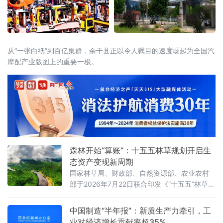
从“一张白纸”到百亿集群，余干县正以令人瞩目的速度崛起为全国汽
摩配产业版图上的重要一极。
森林开始“算账”：十五五林草规划开启生
态资产变现新周期
国家林草局、财政部、自然资源部、农业农村
部于2026年7月22日联合印发《“十五五”林草保
护利用规划》（以下简称《规划》）。这份纲
领性文件首次将“林草碳汇交易量”和“生态产品
中国制造“半年报”：新质生产力牵引，工
溢价率”列为省级年度考核硬指标，并明确到
业对经济增长贡献率超35%