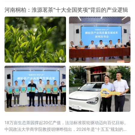
后，是百年口岸绥芬河奋力摆脱传统“通道经
河南桐柏：淮源茗茶“十大全国奖项”背后的产业逻辑
济”，聚力发展落地加工，生动展现百年口岸
由“通道经济”向“落地经济”稳步转型的生动实
践。
18万亩生态茶园撑起20亿产值，法治标准双轮驱动迈向百亿目标。
中国政法大学商学院教授胡继晔指出，2026年是“十五五”规划的开