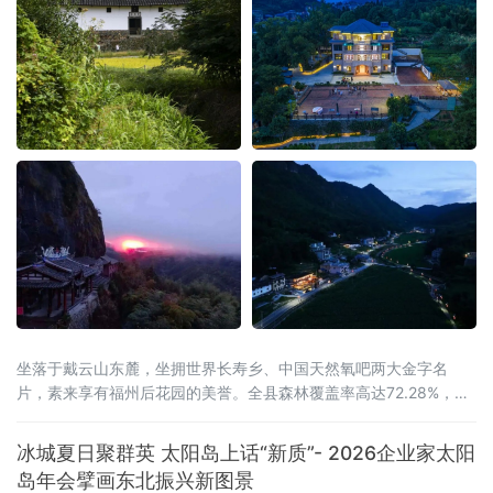
坐落于戴云山东麓，坐拥世界长寿乡、中国天然氧吧两大金字名
片，素来享有福州后花园的美誉。全县森林覆盖率高达72.28%，连
绵林海层层叠翠，澄澈溪涧环绕城乡全域，山地间负氧离子含量充
沛，孕育出独有的山地小气候，冬无严寒、夏无酷暑，夏季昼夜温
冰城夏日聚群英 太阳岛上话“新质”- 2026企业家太阳
差分明，空气温润通透，是静养元气、调理身心的天然福地，为当
岛年会擘画东北振兴新图景
地发展高端康养旅居产业，构筑了其他区域难以复刻的生态底层