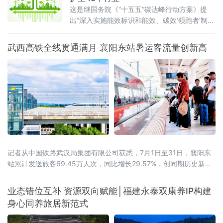
这是继国务院《“十五五”碳达峰行动方案》提
出“深入实施能效标识和能效、碳效‘领跑者’制
度”之后，工业领域能效碳效双轨并进的
武西高铁全线贯通满月 襄阳东站暑运客流量创新高
记者从中国铁路武汉局集团有限公司获悉，7月1日至31日，襄阳东
站累计发送旅客69.45万人次，同比增长29.57%，创同期历史新
高。武西高铁全线贯通带来的路网效应初步显现。2026年6月30
日，西安至十堰高速铁路开通运营，武西高铁实现全线贯通，襄阳
业态错位互补 资源双向赋能│福建永泰双康养IP构建
至西安最快旅行时间压缩至1小时41分。据统计，7月份，襄阳东站
身心同养旅居新范式
前往山西、陕西方向的旅