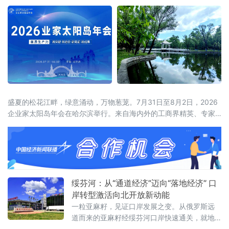
盛夏的松花江畔，绿意涌动，万物葱茏。7月31日至8月2日，2026
企业家太阳岛年会在哈尔滨举行。来自海内外的工商界精英、专家
学者齐聚这座生态之岛，共话开放机遇，共谋合作新篇。历经四届
打磨，企业家太阳岛年会已成长为新华社社级标志性论坛，形成“南
有博鳌，北有太阳岛”的全国产业对话IP。本届年会以“新质生产力：
新突破 新途径 新局面 新成果”为核心主题，锚定哈尔滨“三城三
绥芬河：从“通道经济”迈向“落地经济” 口
岸转型激活向北开放新动能
一粒亚麻籽，见证口岸发展之变。从俄罗斯远
道而来的亚麻籽经绥芬河口岸快速通关，就地
加工成为食用油销往全国。这一产业链条的背