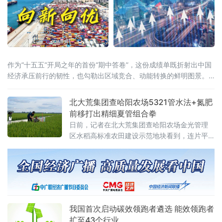
作为“十五五”开局之年的首份“期中答卷”，这份成绩单既折射出中国
经济承压前行的韧性，也勾勒出区域竞合、动能转换的鲜明图景。
全国大盘：增量创近五年同期新高国家统计局7月15日公布的数据显
示，上半年国内生产总值达69.6万亿元，同比增长4.7%。从增量
北大荒集团查哈阳农场5321管水法+氮肥
看，上半年GDP较去年同期增长3.6万亿元，为近五年
前移打出精细夏管组合拳
日前，记者在北大荒集团查哈阳农场金光管理
区水稻高标准农田建设示范地块看到，连片平
整的稻田绿意盎然、生机勃勃，水稻植株长势
健壮。管理区工作人员正穿梭于田间，按照拔
节孕穗期“5321”管水法要求，开展控水作业。
我国首次启动碳效领跑者遴选 能效领跑者
扩至43个行业