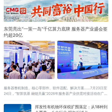
发费用加计扣除等支持企业创新投入和技术转
让的政策减税
东莞亮出“一策一岛”千亿算力底牌 服务器产业盛会签
约超20亿
服务器整机制造、核心零部件、软件适配、解决方案……7月23日至
24日，“智算筑基 融链共赢”2026年服务器产业供需对接活动在广东
东莞举办。活动由中国计算机行业协会、中国机电设备招标中心
（工业和信息化部政府采购中心）、东莞市人民政府联合主办，汇
挥发性有机物环保税扩围落定：从18种到
聚行业主管部门、院士专家、全国服务器产业链企业、金融机构、