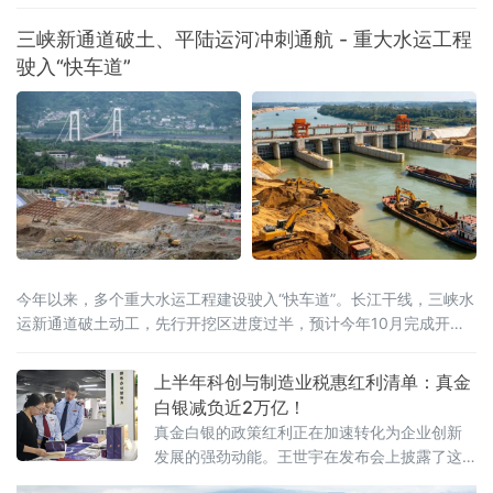
局之年，工信部等五部门联合印发《茶产业提质升级指导意见
（2026—2030年）》，明确到2030年全产业链规模达1.5万亿元的
三峡新通道破土、平陆运河冲刺通航 - 重大水运工程
目标，《扩大消费“十五五”规划》更是将茶叶列为历史经典产业；桐
驶入“快车道”
柏茶产业深度契合国家
今年以来，多个重大水运工程建设驶入“快车道”。长江干线，三峡水
运新通道破土动工，先行开挖区进度过半，预计今年10月完成开挖
任务；八桂大地，西部陆海新通道平陆运河全线通水，向今年9月通
航冲刺；东海之滨，长江口南槽航道治理二期工程开工建设，建成
上半年科创与制造业税惠红利清单：真金
后可实现5000吨级船舶全潮通航；琼岛西北，海南洋浦区域国际集
白银减负近2万亿！
装箱枢纽港扩建工程码头主体全面完工，年内将实现分区投产。一
真金白银的政策红利正在加速转化为企业创新
批水运通道相继
发展的强劲动能。王世宇在发布会上披露了这
份近2万亿元“红利清单”的具体构成。其中，研