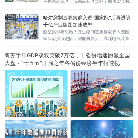
主创新示范区，成都高新区贡献了四川27%的专
精特新“小巨人”企业、25%的国家高新技术企业
以及超过50%的科创板上市公司
哈尔滨制造双集群入选“国家队”后再进阶
千亿产业版图加速成型
航空集群与绥哈大齐生物制造集群双双入选国
家队后持续进阶，智能机器人、高端电气装备
等新兴产业集群蓄势崛起——一幅“老工业基地
焕新”的产业版图正在冰城大地渐次铺展。双集
粤苏半年GDP双双突破7万亿，十省份增速跑赢全国
群入选“国家队”，产业根基持续夯实2
大盘 - “十五五”开局之年各省份经济半年报透视