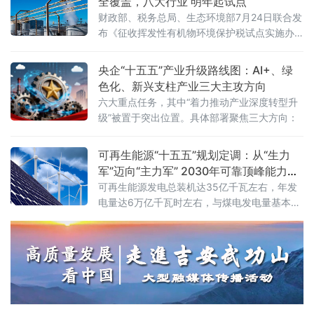
全覆盖，八大行业 明年起试点
科研院所、园区代表近千人参会，搭
财政部、税务总局、生态环境部7月24日联合发
布《征收挥发性有机物环境保护税试点实施办
法》（财税〔2026〕50号），明确自2027年1
月1日起开展征收挥发性有机物环境保护税试
央企“十五五”产业升级路线图：AI+、绿
点，挥发性有机物将全部纳入征税范围。这标
色化、新兴支柱产业三大主攻方向
志着我国绿色税制在大气污染治理领域迈出关
六大重点任务，其中“着力推动产业深度转型升
键一步。挥发性有机物是形成臭氧和细颗粒物
级”被置于突出位置。具体部署聚焦三大方向：
（PM2.5）的重要前体物，可引发雾霾、光化
学烟雾等大气环境问题，
可再生能源“十五五”规划定调：从“生力
军”迈向“主力军” 2030年可靠顶峰能力新
增3亿千瓦
可再生能源发电总装机达35亿千瓦左右，年发
电量达6万亿千瓦时左右，与煤电发电量基本相
当；同期新增可靠顶峰发电能力3亿千瓦以
上，“十五五”期间全产业链总投资规模预计超过
5万亿元