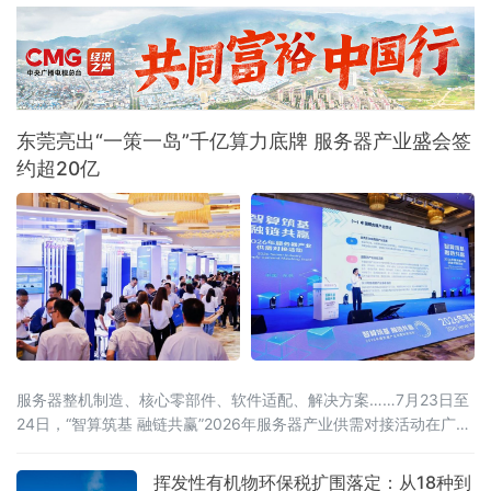
份近2万亿元“红利清单”的具体构成。其中，研
发费用加计扣除等支持企业创新投入和技术转
让的政策减税
东莞亮出“一策一岛”千亿算力底牌 服务器产业盛会签
约超20亿
服务器整机制造、核心零部件、软件适配、解决方案……7月23日至
24日，“智算筑基 融链共赢”2026年服务器产业供需对接活动在广东
东莞举办。活动由中国计算机行业协会、中国机电设备招标中心
（工业和信息化部政府采购中心）、东莞市人民政府联合主办，汇
挥发性有机物环保税扩围落定：从18种到