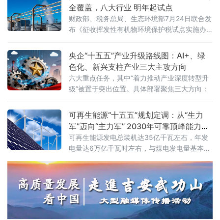
聚行业主管部门、院士专家、全国服务器产业链企业、金融机构、
全覆盖，八大行业 明年起试点
科研院所、园区代表近千人参会，搭
财政部、税务总局、生态环境部7月24日联合发
布《征收挥发性有机物环境保护税试点实施办
法》（财税〔2026〕50号），明确自2027年1
月1日起开展征收挥发性有机物环境保护税试
央企“十五五”产业升级路线图：AI+、绿
点，挥发性有机物将全部纳入征税范围。这标
色化、新兴支柱产业三大主攻方向
志着我国绿色税制在大气污染治理领域迈出关
六大重点任务，其中“着力推动产业深度转型升
键一步。挥发性有机物是形成臭氧和细颗粒物
级”被置于突出位置。具体部署聚焦三大方向：
（PM2.5）的重要前体物，可引发雾霾、光化
学烟雾等大气环境问题，
可再生能源“十五五”规划定调：从“生力
军”迈向“主力军” 2030年可靠顶峰能力新
增3亿千瓦
可再生能源发电总装机达35亿千瓦左右，年发
电量达6万亿千瓦时左右，与煤电发电量基本相
当；同期新增可靠顶峰发电能力3亿千瓦以
上，“十五五”期间全产业链总投资规模预计超过
5万亿元