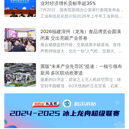
溢价率”列为省级年度考核硬指标，并明确到
业对经济增长贡献率超35%
2030年全国森林覆盖率达到25.5%、森林蓄积
7月20日，国务院新闻办公室举行新闻发布会，
量增至224亿立方米、草原综合植被盖度稳定在
工业和信息化部介绍2026年上半年工业和信息
58%以上。规划期内的林草碳汇累计交易目标
化发展情况。工业和信息化部总工程师王卫明
不低于6亿吨二氧化碳当量
表示，上半年工业和信息化持续向新向优发
2026福建漳州（龙海）食品博览会圆满
展。工业“半年报”数据亮眼，规模以上工业增加
闭幕 交出亮眼产业答卷
值同比增长5.4%，工业对经济增长贡献率超
展会规模提档升级、交易成果丰硕落地、宣传
35%。从新技术突破到新赛道火热，中国制造
声势持续放大，交出一份“人气旺、交易火、渠
正加速涌现“新”力量。经济运行总体平稳 工
道广、品质高、声量大”的亮眼答卷，全力擦
业“压舱石”作用凸显上半年，我国工业生
亮“中国休闲食品名城”金字招牌。人流资金双向
冀版“未来产业先导区”提速：一核引领布
汇聚 交易热度“节节高”展会人气爆棚、交易
新局 多区联动抢赛道
盛夏的白洋淀，碧波之上无人机掠空而过；雄
安科学园楼顶，6G天线抱杆正在安装；石家庄
高新区的创新港里，机器人团队与光纤传感实
验室门对门攻关……一幅“一核引领、多区联
动”的未来产业版图，正在燕赵大地加速铺展。
近年来，河北按照“一核引领、多区联动”的总体
架构，积极布局未来产业先导区。以雄安新区
为全省未来产业的核心策源地，依托京津冀国