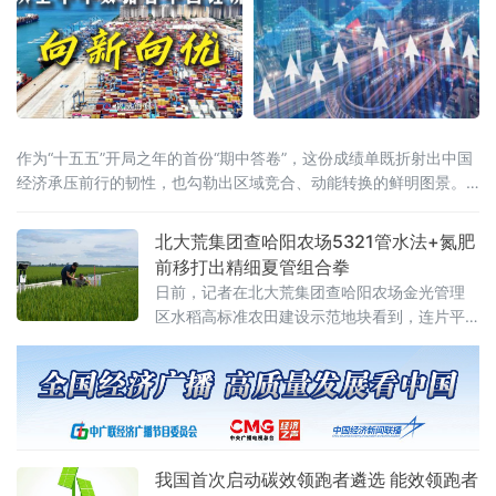
作为“十五五”开局之年的首份“期中答卷”，这份成绩单既折射出中国
经济承压前行的韧性，也勾勒出区域竞合、动能转换的鲜明图景。
全国大盘：增量创近五年同期新高国家统计局7月15日公布的数据显
示，上半年国内生产总值达69.6万亿元，同比增长4.7%。从增量
北大荒集团查哈阳农场5321管水法+氮肥
看，上半年GDP较去年同期增长3.6万亿元，为近五年
前移打出精细夏管组合拳
日前，记者在北大荒集团查哈阳农场金光管理
区水稻高标准农田建设示范地块看到，连片平
整的稻田绿意盎然、生机勃勃，水稻植株长势
健壮。管理区工作人员正穿梭于田间，按照拔
节孕穗期“5321”管水法要求，开展控水作业。
我国首次启动碳效领跑者遴选 能效领跑者