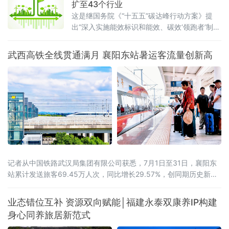
扩至43个行业
这是继国务院《“十五五”碳达峰行动方案》提
出“深入实施能效标识和能效、碳效‘领跑者’制
度”之后，工业领域能效碳效双轨并进的
武西高铁全线贯通满月 襄阳东站暑运客流量创新高
记者从中国铁路武汉局集团有限公司获悉，7月1日至31日，襄阳东
站累计发送旅客69.45万人次，同比增长29.57%，创同期历史新
高。武西高铁全线贯通带来的路网效应初步显现。2026年6月30
日，西安至十堰高速铁路开通运营，武西高铁实现全线贯通，襄阳
业态错位互补 资源双向赋能│福建永泰双康养IP构建
至西安最快旅行时间压缩至1小时41分。据统计，7月份，襄阳东站
身心同养旅居新范式
前往山西、陕西方向的旅