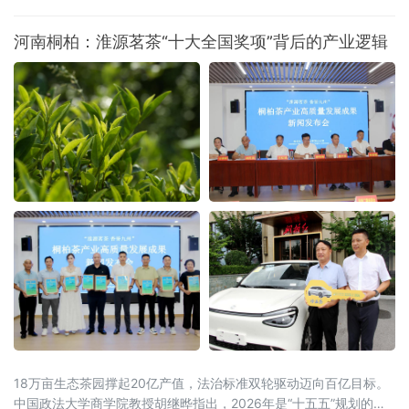
加工成为食用油销往全国。这一产业链条的背
后，是百年口岸绥芬河奋力摆脱传统“通道经
河南桐柏：淮源茗茶“十大全国奖项”背后的产业逻辑
济”，聚力发展落地加工，生动展现百年口岸
由“通道经济”向“落地经济”稳步转型的生动实
践。
18万亩生态茶园撑起20亿产值，法治标准双轮驱动迈向百亿目标。
中国政法大学商学院教授胡继晔指出，2026年是“十五五”规划的开