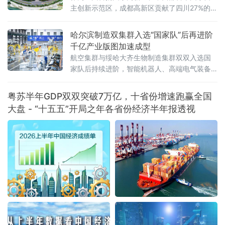
主创新示范区，成都高新区贡献了四川27%的专
精特新“小巨人”企业、25%的国家高新技术企业
以及超过50%的科创板上市公司
哈尔滨制造双集群入选“国家队”后再进阶
千亿产业版图加速成型
航空集群与绥哈大齐生物制造集群双双入选国
家队后持续进阶，智能机器人、高端电气装备
等新兴产业集群蓄势崛起——一幅“老工业基地
焕新”的产业版图正在冰城大地渐次铺展。双集
粤苏半年GDP双双突破7万亿，十省份增速跑赢全国
群入选“国家队”，产业根基持续夯实2
大盘 - “十五五”开局之年各省份经济半年报透视