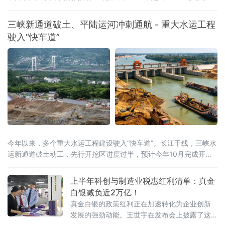
局之年，工信部等五部门联合印发《茶产业提质升级指导意见
（2026—2030年）》，明确到2030年全产业链规模达1.5万亿元的
三峡新通道破土、平陆运河冲刺通航 - 重大水运工程
目标，《扩大消费“十五五”规划》更是将茶叶列为历史经典产业；桐
驶入“快车道”
柏茶产业深度契合国家
今年以来，多个重大水运工程建设驶入“快车道”。长江干线，三峡水
运新通道破土动工，先行开挖区进度过半，预计今年10月完成开挖
任务；八桂大地，西部陆海新通道平陆运河全线通水，向今年9月通
航冲刺；东海之滨，长江口南槽航道治理二期工程开工建设，建成
上半年科创与制造业税惠红利清单：真金
后可实现5000吨级船舶全潮通航；琼岛西北，海南洋浦区域国际集
白银减负近2万亿！
装箱枢纽港扩建工程码头主体全面完工，年内将实现分区投产。一
真金白银的政策红利正在加速转化为企业创新
批水运通道相继
发展的强劲动能。王世宇在发布会上披露了这