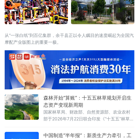
从“一张白纸”到百亿集群，余干县正以令人瞩目的速度崛起为全国汽
摩配产业版图上的重要一极。
森林开始“算账”：十五五林草规划开启生
态资产变现新周期
国家林草局、财政部、自然资源部、农业农村
部于2026年7月22日联合印发《“十五五”林草保
护利用规划》（以下简称《规划》）。这份纲
领性文件首次将“林草碳汇交易量”和“生态产品
中国制造“半年报”：新质生产力牵引，工