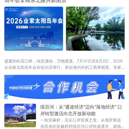
岛年会擘画东北振兴新图景
地发展高端康养旅居产业，构筑了其他区域难以复刻的生态底层
盛夏的松花江畔，绿意涌动，万物葱茏。7月31日至8月2日，2026
企业家太阳岛年会在哈尔滨举行。来自海内外的工商界精英、专家
学者齐聚这座生态之岛，共话开放机遇，共谋合作新篇。历经四届
打磨，企业家太阳岛年会已成长为新华社社级标志性论坛，形成“南
有博鳌，北有太阳岛”的全国产业对话IP。本届年会以“新质生产力：
新突破 新途径 新局面 新成果”为核心主题，锚定哈尔滨“三城三
绥芬河：从“通道经济”迈向“落地经济” 口
岸转型激活向北开放新动能
一粒亚麻籽，见证口岸发展之变。从俄罗斯远
道而来的亚麻籽经绥芬河口岸快速通关，就地