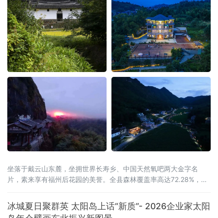
坐落于戴云山东麓，坐拥世界长寿乡、中国天然氧吧两大金字名
片，素来享有福州后花园的美誉。全县森林覆盖率高达72.28%，连
绵林海层层叠翠，澄澈溪涧环绕城乡全域，山地间负氧离子含量充
沛，孕育出独有的山地小气候，冬无严寒、夏无酷暑，夏季昼夜温
冰城夏日聚群英 太阳岛上话“新质”- 2026企业家太阳
差分明，空气温润通透，是静养元气、调理身心的天然福地，为当