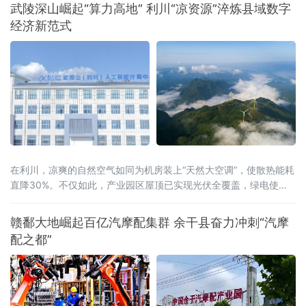
模式，为千行百业安装上“AI引擎”，助力全市数
武陵深山崛起“算力高地” 利川“凉资源”淬炼县域数字
字经济迈向高质量发展新阶段。打造一体化人
经济新范式
工智能公共服务载体此次上线的平台以“慧企
云”为基础，集技术赋能、资源整合、产业驱动
于一体，提供行业报告定制、AI全能力超市、场
景供需匹配、AI投融资、具身智
在利川，凉爽的自然空气如同为机房装上“天然大空调”，使散热能耗
直降30%。不仅如此，产业园区屋顶已实现光伏全覆盖，绿电使用
率达40%，结合分布式光伏和风电，创新“冰火相济”技术方案，正朝
着100%清洁供能的目标迈进。
赣鄱大地崛起百亿汽摩配集群 余干县奋力冲刺“汽摩
配之都”