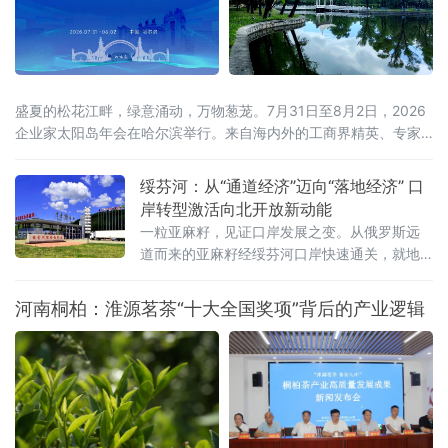
盛夏的松花江畔，绿意涌动，万物葱茏。7月31日至8月2日，2026
企业家太阳岛年会在哈尔滨举行。来自海内外的工商界精英、专家
学者齐聚这座生态之岛，共话开放机遇，共谋合作新篇。历经四届
打磨，企业家太阳岛年会已成长为新华社社级标志性论坛，形成“南
绥芬河：从“通道经济”迈向“落地经济” 口
有博鳌，北有太阳岛”的全国产业对话IP。本届年会以“新质生产力：
岸转型激活向北开放新动能
新突破 新途径 新局面 新成果”为核心主题，锚定哈尔滨“三城三
一粒亚麻籽，见证口岸发展之变。从俄罗斯远
道而来的亚麻籽经绥芬河口岸快速通关，就地
加工成为食用油销往全国。这一产业链条的背
后，是百年口岸绥芬河奋力摆脱传统“通道经
河南桐柏：淮源茗茶“十大全国奖项”背后的产业逻辑
济”，聚力发展落地加工，生动展现百年口岸
由“通道经济”向“落地经济”稳步转型的生动实
践。