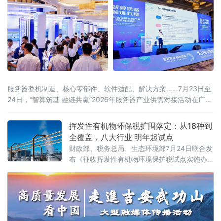
服务器整机制造、核心零部件、软件适配、解决方案……7月23日至
24日，“智算筑基 融链共赢”2026年服务器产业供需对接活动在广东
东莞举办。活动由中国计算机行业协会、中国机电设备招标中心
（工业和信息化部政府采购中心）、东莞市人民政府联合主办，汇
挥发性有机物环保税扩围落定：从18种到
聚行业主管部门、院士专家、全国服务器产业链企业、金融机构、
全覆盖，八大行业 明年起试点
科研院所、园区代表近千人参会，搭
财政部、税务总局、生态环境部7月24日联合发
布《征收挥发性有机物环境保护税试点实施办
法》（财税〔2026〕50号），明确自2027年1
月1日起开展征收挥发性有机物环境保护税试
点，挥发性有机物将全部纳入征税范围。这标
志着我国绿色税制在大气污染治理领域迈出关
键一步。挥发性有机物是形成臭氧和细颗粒物