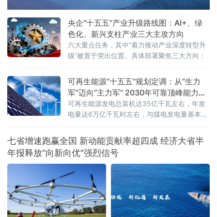
（PM2.5）的重要前体物，可引发雾霾、光化
学烟雾等大气环境问题，
央企“十五五”产业升级路线图：AI+、绿
色化、新兴支柱产业三大主攻方向
六大重点任务，其中“着力推动产业深度转型升
级”被置于突出位置。具体部署聚焦三大方向：
可再生能源“十五五”规划定调：从“生力
军”迈向“主力军” 2030年可靠顶峰能力新
增3亿千瓦
可再生能源发电总装机达35亿千瓦左右，年发
电量达6万亿千瓦时左右，与煤电发电量基本相
当；同期新增可靠顶峰发电能力3亿千瓦以
上，“十五五”期间全产业链总投资规模预计超过
七省增速跑赢全国 新动能贡献率超四成 经济大省半
5万亿元
年报释放“向新向优”强烈信号