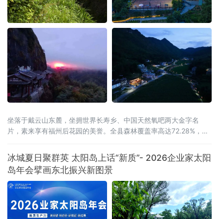
坐落于戴云山东麓，坐拥世界长寿乡、中国天然氧吧两大金字名
片，素来享有福州后花园的美誉。全县森林覆盖率高达72.28%，连
绵林海层层叠翠，澄澈溪涧环绕城乡全域，山地间负氧离子含量充
沛，孕育出独有的山地小气候，冬无严寒、夏无酷暑，夏季昼夜温
冰城夏日聚群英 太阳岛上话“新质”- 2026企业家太阳
差分明，空气温润通透，是静养元气、调理身心的天然福地，为当
岛年会擘画东北振兴新图景
地发展高端康养旅居产业，构筑了其他区域难以复刻的生态底层