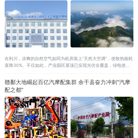
在利川，凉爽的自然空气如同为机房装上“天然大空调”，使散热能耗
直降30%。不仅如此，产业园区屋顶已实现光伏全覆盖，绿电使用
率达40%，结合分布式光伏和风电，创新“冰火相济”技术方案，正朝
着100%清洁供能的目标迈进。
赣鄱大地崛起百亿汽摩配集群 余干县奋力冲刺“汽摩
配之都”