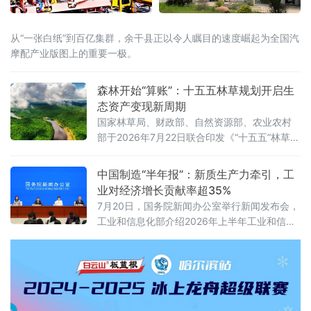
从“一张白纸”到百亿集群，余干县正以令人瞩目的速度崛起为全国汽
摩配产业版图上的重要一极。
森林开始“算账”：十五五林草规划开启生
态资产变现新周期
国家林草局、财政部、自然资源部、农业农村
部于2026年7月22日联合印发《“十五五”林草保
护利用规划》（以下简称《规划》）。这份纲
领性文件首次将“林草碳汇交易量”和“生态产品
中国制造“半年报”：新质生产力牵引，工
溢价率”列为省级年度考核硬指标，并明确到
业对经济增长贡献率超35%
2030年全国森林覆盖率达到25.5%、森林蓄积
7月20日，国务院新闻办公室举行新闻发布会，
量增至224亿立方米、草原综合植被盖度稳定在
工业和信息化部介绍2026年上半年工业和信息
58%以上。规划期内的林草碳汇累计交易目标
化发展情况。工业和信息化部总工程师王卫明
不低于6亿吨二氧化碳当量
表示，上半年工业和信息化持续向新向优发
展。工业“半年报”数据亮眼，规模以上工业增加
值同比增长5.4%，工业对经济增长贡献率超
35%。从新技术突破到新赛道火热，中国制造