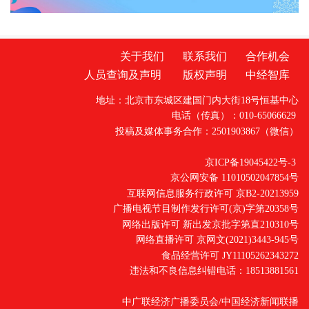
正加速涌现“新”力量。经济运行总体平稳 工
业“压舱石”作用凸显上半年，我国工业生
关于我们
联系我们
合作机会
人员查询及声明
版权声明
中经智库
地址：北京市东城区建国门内大街18号恒基中心
电话（传真）：010-65066629
投稿及媒体事务合作：2501903867（微信）
京ICP备19045422号-3
京公网安备 11010502047854号
互联网信息服务行政许可 京B2-20213959
广播电视节目制作发行许可(京)字第20358号
网络出版许可 新出发京批字第直210310号
网络直播许可 京网文(2021)3443-945号
食品经营许可 JY11105262343272
违法和不良信息纠错电话：18513881561
中广联经济广播委员会/中国经济新闻联播