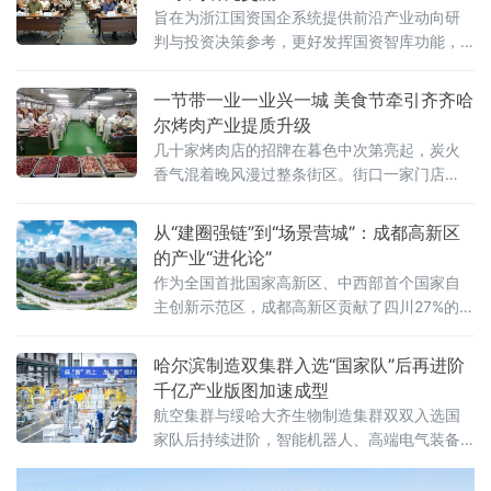
旨在为浙江国资国企系统提供前沿产业动向研
判与投资决策参考，更好发挥国资智库功能，
服务国有企业在新一轮改革中的战略投资布局
与资本运作
一节带一业一业兴一城 美食节牵引齐齐哈
尔烤肉产业提质升级
几十家烤肉店的招牌在暮色中次第亮起，炭火
香气混着晚风漫过整条街区。街口一家门店
外，等位的食客排起了长队。就在这片升腾的
烟火气里，有一个值得留意的细节——街面上
从“建圈强链”到“场景营城”：成都高新区
不少店门口都贴出了“诚招加盟”的告示，有的还
的产业“进化论”
标注着“全供应链配送”“总部统一培训”等字样。
作为全国首批国家高新区、中西部首个国家自
就在几年前，这些小店大多
主创新示范区，成都高新区贡献了四川27%的专
精特新“小巨人”企业、25%的国家高新技术企业
以及超过50%的科创板上市公司
哈尔滨制造双集群入选“国家队”后再进阶
千亿产业版图加速成型
航空集群与绥哈大齐生物制造集群双双入选国
家队后持续进阶，智能机器人、高端电气装备
等新兴产业集群蓄势崛起——一幅“老工业基地
焕新”的产业版图正在冰城大地渐次铺展。双集