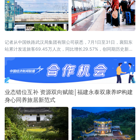
记者从中国铁路武汉局集团有限公司获悉，7月1日至31日，襄阳东
站累计发送旅客69.45万人次，同比增长29.57%，创同期历史新
高。武西高铁全线贯通带来的路网效应初步显现。2026年6月30
日，西安至十堰高速铁路开通运营，武西高铁实现全线贯通，襄阳
至西安最快旅行时间压缩至1小时41分。据统计，7月份，襄阳东站
前往山西、陕西方向的旅
业态错位互补 资源双向赋能│福建永泰双康养IP构建
身心同养旅居新范式