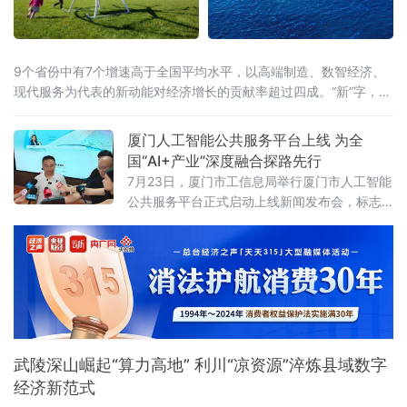
9个省份中有7个增速高于全国平均水平，以高端制造、数智经济、
现代服务为代表的新动能对经济增长的贡献率超过四成。“新”字，成
为解读这份“期中答卷”最鲜明的关键词。总量攀新高，七省增速跑赢
全国从经济总量看，多
厦门人工智能公共服务平台上线 为全
国“AI+产业”深度融合探路先行
7月23日，厦门市工信息局举行厦门市人工智能
公共服务平台正式启动上线新闻发布会，标志
着厦门在全国率先探索“AI+企业服务”深度融合
模式，为千行百业安装上“AI引擎”，助力全市数
字经济迈向高质量发展新阶段。打造一体化人
工智能公共服务载体此次上线的平台以“慧企
云”为基础，集技术赋能、资源整合、产业驱动
于一体，提供行业报告定制、AI全能力超市、场
景供需匹配、AI投融资、具身智
武陵深山崛起“算力高地” 利川“凉资源”淬炼县域数字
经济新范式