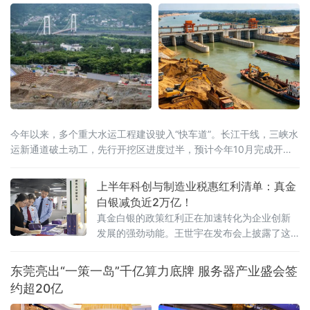
今年以来，多个重大水运工程建设驶入“快车道”。长江干线，三峡水
运新通道破土动工，先行开挖区进度过半，预计今年10月完成开挖
任务；八桂大地，西部陆海新通道平陆运河全线通水，向今年9月通
航冲刺；东海之滨，长江口南槽航道治理二期工程开工建设，建成
上半年科创与制造业税惠红利清单：真金
后可实现5000吨级船舶全潮通航；琼岛西北，海南洋浦区域国际集
白银减负近2万亿！
装箱枢纽港扩建工程码头主体全面完工，年内将实现分区投产。一
真金白银的政策红利正在加速转化为企业创新
批水运通道相继
发展的强劲动能。王世宇在发布会上披露了这
份近2万亿元“红利清单”的具体构成。其中，研
发费用加计扣除等支持企业创新投入和技术转
东莞亮出“一策一岛”千亿算力底牌 服务器产业盛会签
让的政策减税
约超20亿