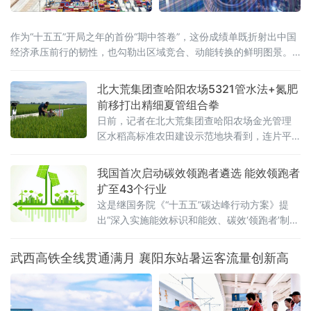
作为“十五五”开局之年的首份“期中答卷”，这份成绩单既折射出中国
经济承压前行的韧性，也勾勒出区域竞合、动能转换的鲜明图景。
全国大盘：增量创近五年同期新高国家统计局7月15日公布的数据显
示，上半年国内生产总值达69.6万亿元，同比增长4.7%。从增量
北大荒集团查哈阳农场5321管水法+氮肥
看，上半年GDP较去年同期增长3.6万亿元，为近五年
前移打出精细夏管组合拳
日前，记者在北大荒集团查哈阳农场金光管理
区水稻高标准农田建设示范地块看到，连片平
整的稻田绿意盎然、生机勃勃，水稻植株长势
健壮。管理区工作人员正穿梭于田间，按照拔
我国首次启动碳效领跑者遴选 能效领跑者
节孕穗期“5321”管水法要求，开展控水作业。
扩至43个行业
这是继国务院《“十五五”碳达峰行动方案》提
出“深入实施能效标识和能效、碳效‘领跑者’制
度”之后，工业领域能效碳效双轨并进的
武西高铁全线贯通满月 襄阳东站暑运客流量创新高