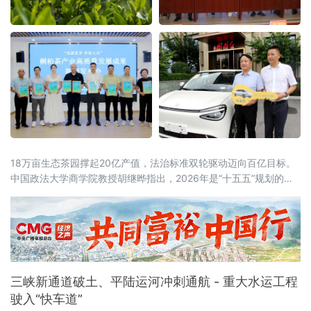
18万亩生态茶园撑起20亿产值，法治标准双轮驱动迈向百亿目标。
中国政法大学商学院教授胡继晔指出，2026年是“十五五”规划的开
局之年，工信部等五部门联合印发《茶产业提质升级指导意见
（2026—2030年）》，明确到2030年全产业链规模达1.5万亿元的
目标，《扩大消费“十五五”规划》更是将茶叶列为历史经典产业；桐
柏茶产业深度契合国家
三峡新通道破土、平陆运河冲刺通航 - 重大水运工程
驶入“快车道”