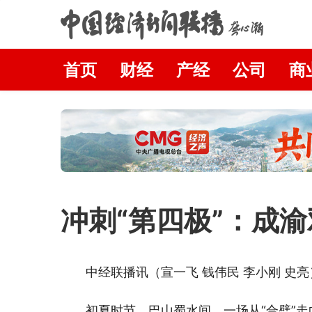
首页
财经
产经
公司
商
冲刺“第四极”：成渝
中经联播讯（宣一飞 钱伟民 李小刚 史亮
初夏时节，巴山蜀水间，一场从“合璧”走