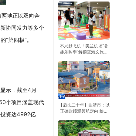
渝两地正以双向奔
创新协同发力等多个
的“第四极”。
不只赶飞机！美兰机场“暑
趣乐购季”解锁空港文旅新
玩法
显示，截至4月
350个项目涵盖现代
【后扶二十年】曲靖市：以
正确政绩观领航定向 绘就
资达4992亿
水利移民安居兴业旅居新图
景