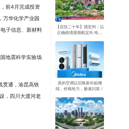
，前4月完成投资
，万华化学产业园
【后扶二十年】德宏州：以
，电子信息、新材料
正确政绩观领航定向 绘就
边境移民安居兴业旅居兴边
新画卷
中国地震科学实验场
美的空调以旧换新补贴继
线贯通，渝昆高铁
续，价格给力，极速闪装！
建设，四川大渡河老