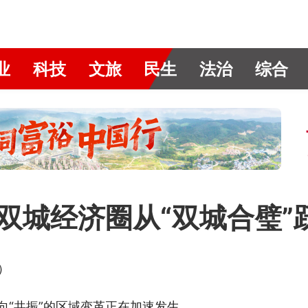
业
科技
文旅
民生
法治
综合
双城经济圈从“双城合璧”
）
向“共振”的区域变革正在加速发生。