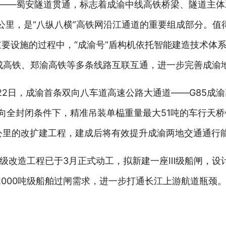
程——蜀安隧道贯通，标志着成渝中线高铁桥梁、隧道主
2公里，是“八纵八横”高铁网沿江通道的重要组成部分。
要设施的过程中，“成渝号”盾构机依托智能建造技术体系
成高铁、郑渝高铁等多条线路互联互通，进一步完善成渝
22日，成渝首条双向八车道高速公路大通道——G85成
双向全封闭条件下，精准吊装单榀重量最大51吨的车行天
0公里的改扩建工程，建成后将有效提升成渝两地交通通行
级改造工程已于3月正式动工，拟新建一座Ⅲ级船闸，设
顾2000吨级船舶过闸需求，进一步打通长江上游航道瓶颈