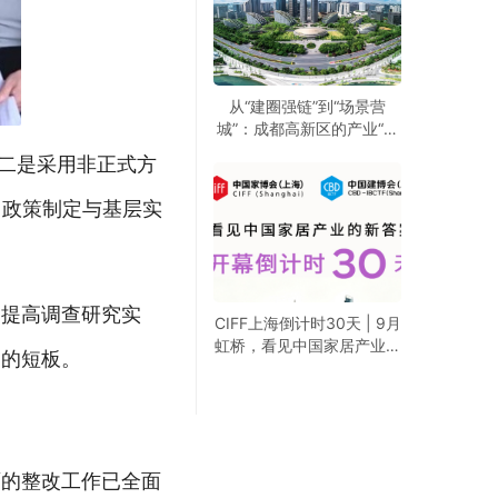
从“建圈强链”到“场景营
城”：成都高新区的产业“进
化论”
；二是采用非正式方
了政策制定与基层实
，提高调查研究实
CIFF上海倒计时30天 | 9月
虹桥，看见中国家居产业的
透的短板。
新答案
面的整改工作已全面