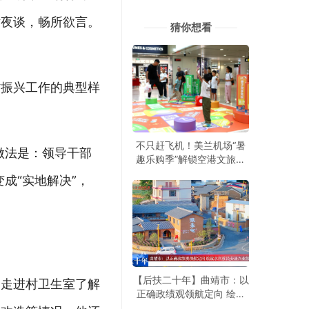
话夜谈，畅所欲言。
猜你想看
村振兴工作的典型样
不只赶飞机！美兰机场“暑
做法是：领导干部
趣乐购季”解锁空港文旅新
玩法
成“实地解决”，
【后扶二十年】曲靖市：以
，走进村卫生室了解
正确政绩观领航定向 绘就
水利移民安居兴业旅居新图