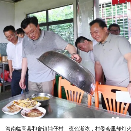
日晚，海南临高县和舍镇铺仔村。夜色渐浓，村委会里却灯