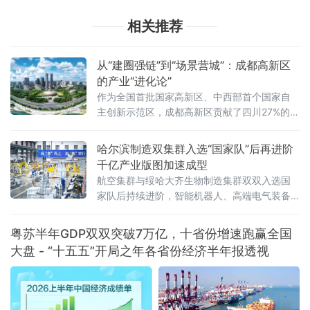
相关推荐
从“建圈强链”到“场景营城”：成都高新区
的产业“进化论”
作为全国首批国家高新区、中西部首个国家自
主创新示范区，成都高新区贡献了四川27%的专
精特新“小巨人”企业、25%的国家高新技术企业
以及超过50%的科创板上市公司
哈尔滨制造双集群入选“国家队”后再进阶
千亿产业版图加速成型
航空集群与绥哈大齐生物制造集群双双入选国
家队后持续进阶，智能机器人、高端电气装备
等新兴产业集群蓄势崛起——一幅“老工业基地
焕新”的产业版图正在冰城大地渐次铺展。双集
粤苏半年GDP双双突破7万亿，十省份增速跑赢全国
群入选“国家队”，产业根基持续夯实2
大盘 - “十五五”开局之年各省份经济半年报透视