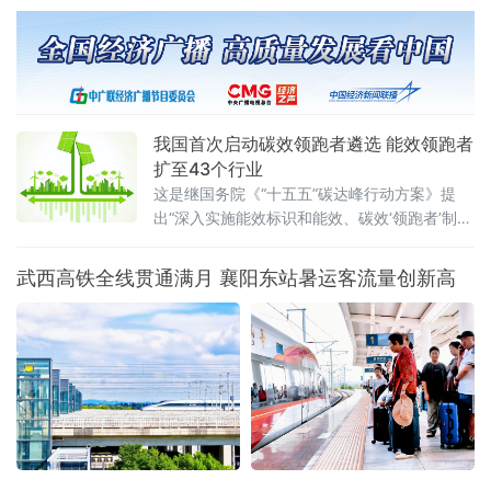
整的稻田绿意盎然、生机勃勃，水稻植株长势
健壮。管理区工作人员正穿梭于田间，按照拔
节孕穗期“5321”管水法要求，开展控水作业。
我国首次启动碳效领跑者遴选 能效领跑者
扩至43个行业
这是继国务院《“十五五”碳达峰行动方案》提
出“深入实施能效标识和能效、碳效‘领跑者’制
度”之后，工业领域能效碳效双轨并进的
武西高铁全线贯通满月 襄阳东站暑运客流量创新高