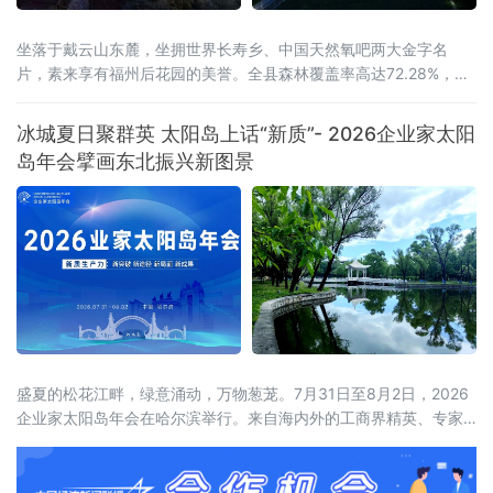
坐落于戴云山东麓，坐拥世界长寿乡、中国天然氧吧两大金字名
片，素来享有福州后花园的美誉。全县森林覆盖率高达72.28%，连
绵林海层层叠翠，澄澈溪涧环绕城乡全域，山地间负氧离子含量充
沛，孕育出独有的山地小气候，冬无严寒、夏无酷暑，夏季昼夜温
冰城夏日聚群英 太阳岛上话“新质”- 2026企业家太阳
差分明，空气温润通透，是静养元气、调理身心的天然福地，为当
岛年会擘画东北振兴新图景
地发展高端康养旅居产业，构筑了其他区域难以复刻的生态底层
盛夏的松花江畔，绿意涌动，万物葱茏。7月31日至8月2日，2026
企业家太阳岛年会在哈尔滨举行。来自海内外的工商界精英、专家
学者齐聚这座生态之岛，共话开放机遇，共谋合作新篇。历经四届
打磨，企业家太阳岛年会已成长为新华社社级标志性论坛，形成“南
有博鳌，北有太阳岛”的全国产业对话IP。本届年会以“新质生产力：