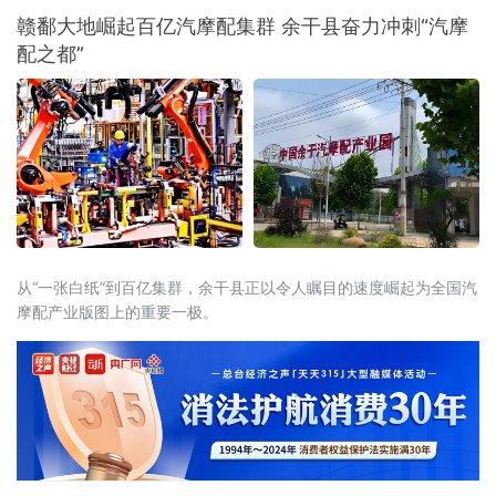
着100%清洁供能的目标迈进。
赣鄱大地崛起百亿汽摩配集群 余干县奋力冲刺“汽摩
配之都”
从“一张白纸”到百亿集群，余干县正以令人瞩目的速度崛起为全国汽
摩配产业版图上的重要一极。