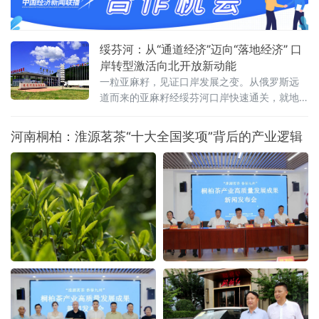
新突破 新途径 新局面 新成果”为核心主题，锚定哈尔滨“三城三
绥芬河：从“通道经济”迈向“落地经济” 口
岸转型激活向北开放新动能
一粒亚麻籽，见证口岸发展之变。从俄罗斯远
道而来的亚麻籽经绥芬河口岸快速通关，就地
加工成为食用油销往全国。这一产业链条的背
后，是百年口岸绥芬河奋力摆脱传统“通道经
河南桐柏：淮源茗茶“十大全国奖项”背后的产业逻辑
济”，聚力发展落地加工，生动展现百年口岸
由“通道经济”向“落地经济”稳步转型的生动实
践。