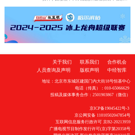
高新区的创新港里，机器人团队与光纤传感实
验室门对门攻关……一幅“一核引领、多区联
动”的未来产业版图，正在燕赵大地加速铺展。
近年来，河北按照“一核引领、多区联动”的总体
架构，积极布局未来产业先导区。以雄安新区
为全省未来产业的核心策源地，依托京津冀国
家技术创新中心雄安中心、雄安新区中关
关于我们
联系我们
合作机会
人员查询及声明
版权声明
中经智库
地址：北京市东城区建国门内大街18号恒基中心
电话（传真）：010-65066629
投稿及媒体事务合作：2501903867（微信）
京ICP备19045422号-3
京公网安备 11010502047854号
互联网信息服务行政许可 京B2-20213959
广播电视节目制作发行许可(京)字第20358号