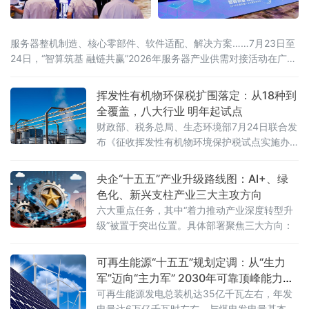
服务器整机制造、核心零部件、软件适配、解决方案……7月23日至
24日，“智算筑基 融链共赢”2026年服务器产业供需对接活动在广东
东莞举办。活动由中国计算机行业协会、中国机电设备招标中心
（工业和信息化部政府采购中心）、东莞市人民政府联合主办，汇
挥发性有机物环保税扩围落定：从18种到
聚行业主管部门、院士专家、全国服务器产业链企业、金融机构、
全覆盖，八大行业 明年起试点
科研院所、园区代表近千人参会，搭
财政部、税务总局、生态环境部7月24日联合发
布《征收挥发性有机物环境保护税试点实施办
法》（财税〔2026〕50号），明确自2027年1
月1日起开展征收挥发性有机物环境保护税试
央企“十五五”产业升级路线图：AI+、绿
点，挥发性有机物将全部纳入征税范围。这标
色化、新兴支柱产业三大主攻方向
志着我国绿色税制在大气污染治理领域迈出关
六大重点任务，其中“着力推动产业深度转型升
键一步。挥发性有机物是形成臭氧和细颗粒物
级”被置于突出位置。具体部署聚焦三大方向：
（PM2.5）的重要前体物，可引发雾霾、光化
学烟雾等大气环境问题，
可再生能源“十五五”规划定调：从“生力
军”迈向“主力军” 2030年可靠顶峰能力新
增3亿千瓦
可再生能源发电总装机达35亿千瓦左右，年发
电量达6万亿千瓦时左右，与煤电发电量基本相