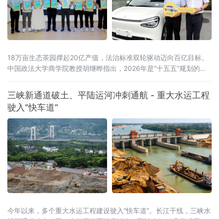
18万亩生态茶园撑起20亿产值，法治标准双轮驱动迈向百亿目标。
中国政法大学商学院教授胡继晔指出，2026年是“十五五”规划的开
局之年，工信部等五部门联合印发《茶产业提质升级指导意见
（2026—2030年）》，明确到2030年全产业链规模达1.5万亿元的
三峡新通道破土、平陆运河冲刺通航 - 重大水运工程
目标，《扩大消费“十五五”规划》更是将茶叶列为历史经典产业；桐
驶入“快车道”
柏茶产业深度契合国家
今年以来，多个重大水运工程建设驶入“快车道”。长江干线，三峡水