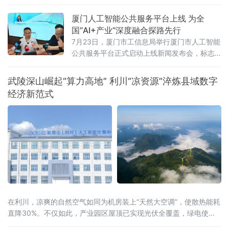
为解读这份“期中答卷”最鲜明的关键词。总量攀新高，七省增速跑赢
全国从经济总量看，多
厦门人工智能公共服务平台上线 为全
国“AI+产业”深度融合探路先行
7月23日，厦门市工信息局举行厦门市人工智能
公共服务平台正式启动上线新闻发布会，标志
着厦门在全国率先探索“AI+企业服务”深度融合
模式，为千行百业安装上“AI引擎”，助力全市数
武陵深山崛起“算力高地” 利川“凉资源”淬炼县域数字
字经济迈向高质量发展新阶段。打造一体化人
经济新范式
工智能公共服务载体此次上线的平台以“慧企
云”为基础，集技术赋能、资源整合、产业驱动
于一体，提供行业报告定制、AI全能力超市、场
景供需匹配、AI投融资、具身智
在利川，凉爽的自然空气如同为机房装上“天然大空调”，使散热能耗
直降30%。不仅如此，产业园区屋顶已实现光伏全覆盖，绿电使用
率达40%，结合分布式光伏和风电，创新“冰火相济”技术方案，正朝