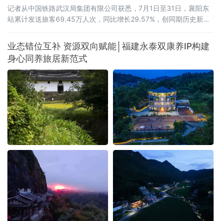
记者从中国铁路武汉局集团有限公司获悉，7月1日至31日，襄阳东
站累计发送旅客69.45万人次，同比增长29.57%，创同期历史新
高。武西高铁全线贯通带来的路网效应初步显现。2026年6月30
日，西安至十堰高速铁路开通运营，武西高铁实现全线贯通，襄阳
业态错位互补 资源双向赋能│福建永泰双康养IP构建
至西安最快旅行时间压缩至1小时41分。据统计，7月份，襄阳东站
身心同养旅居新范式
前往山西、陕西方向的旅