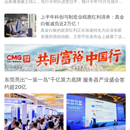
运新通道破土动工，先行开挖区进度过半，预计今年10月完成开挖
任务；八桂大地，西部陆海新通道平陆运河全线通水，向今年9月通
航冲刺；东海之滨，长江口南槽航道治理二期工程开工建设，建成
上半年科创与制造业税惠红利清单：真金
后可实现5000吨级船舶全潮通航；琼岛西北，海南洋浦区域国际集
白银减负近2万亿！
装箱枢纽港扩建工程码头主体全面完工，年内将实现分区投产。一
真金白银的政策红利正在加速转化为企业创新
批水运通道相继
发展的强劲动能。王世宇在发布会上披露了这
份近2万亿元“红利清单”的具体构成。其中，研
发费用加计扣除等支持企业创新投入和技术转
让的政策减税
东莞亮出“一策一岛”千亿算力底牌 服务器产业盛会签
约超20亿