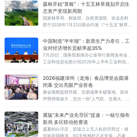
森林开始“算账”：十五五林草规划开启生
态资产变现新周期
国家林草局、财政部、自然资源部、农业农村
部于2026年7月22日联合印发《“十五五”林草保
护利用规划》（以下简称《规划》）。这份纲
领性文件首次将“林草碳汇交易量”和“生态产品
中国制造“半年报”：新质生产力牵引，工
溢价率”列为省级年度考核硬指标，并明确到
业对经济增长贡献率超35%
2030年全国森林覆盖率达到25.5%、森林蓄积
7月20日，国务院新闻办公室举行新闻发布会，
量增至224亿立方米、草原综合植被盖度稳定在
工业和信息化部介绍2026年上半年工业和信息
58%以上。规划期内的林草碳汇累计交易目标
化发展情况。工业和信息化部总工程师王卫明
不低于6亿吨二氧化碳当量
表示，上半年工业和信息化持续向新向优发
2026福建漳州（龙海）食品博览会圆满
展。工业“半年报”数据亮眼，规模以上工业增加
闭幕 交出亮眼产业答卷
值同比增长5.4%，工业对经济增长贡献率超
展会规模提档升级、交易成果丰硕落地、宣传
35%。从新技术突破到新赛道火热，中国制造
声势持续放大，交出一份“人气旺、交易火、渠
正加速涌现“新”力量。经济运行总体平稳 工
道广、品质高、声量大”的亮眼答卷，全力擦
业“压舱石”作用凸显上半年，我国工业生
亮“中国休闲食品名城”金字招牌。人流资金双向
冀版“未来产业先导区”提速：一核引领布
汇聚 交易热度“节节高”展会人气爆棚、交易
新局 多区联动抢赛道
盛夏的白洋淀，碧波之上无人机掠空而过；雄
安科学园楼顶，6G天线抱杆正在安装；石家庄