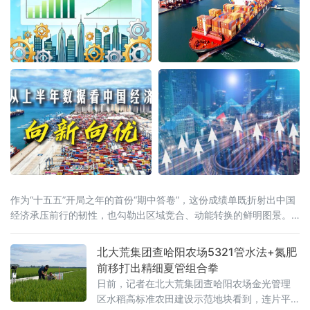
作为“十五五”开局之年的首份“期中答卷”，这份成绩单既折射出中国
经济承压前行的韧性，也勾勒出区域竞合、动能转换的鲜明图景。
全国大盘：增量创近五年同期新高国家统计局7月15日公布的数据显
示，上半年国内生产总值达69.6万亿元，同比增长4.7%。从增量
北大荒集团查哈阳农场5321管水法+氮肥
看，上半年GDP较去年同期增长3.6万亿元，为近五年
前移打出精细夏管组合拳
日前，记者在北大荒集团查哈阳农场金光管理
区水稻高标准农田建设示范地块看到，连片平