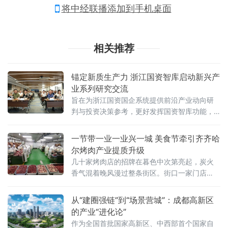
将中经联播添加到手机桌面
相关推荐
锚定新质生产力 浙江国资智库启动新兴产
业系列研究交流
旨在为浙江国资国企系统提供前沿产业动向研
判与投资决策参考，更好发挥国资智库功能，
服务国有企业在新一轮改革中的战略投资布局
与资本运作
一节带一业一业兴一城 美食节牵引齐齐哈
尔烤肉产业提质升级
几十家烤肉店的招牌在暮色中次第亮起，炭火
香气混着晚风漫过整条街区。街口一家门店
外，等位的食客排起了长队。就在这片升腾的
烟火气里，有一个值得留意的细节——街面上
从“建圈强链”到“场景营城”：成都高新区
不少店门口都贴出了“诚招加盟”的告示，有的还
的产业“进化论”
标注着“全供应链配送”“总部统一培训”等字样。
作为全国首批国家高新区、中西部首个国家自