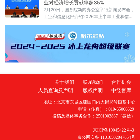
业对经济增长贡献率超35%
2030年全国森林覆盖率达到25.5%、森林蓄积
7月20日，国务院新闻办公室举行新闻发布会，
量增至224亿立方米、草原综合植被盖度稳定在
工业和信息化部介绍2026年上半年工业和信息
58%以上。规划期内的林草碳汇累计交易目标
化发展情况。工业和信息化部总工程师王卫明
不低于6亿吨二氧化碳当量
表示，上半年工业和信息化持续向新向优发
展。工业“半年报”数据亮眼，规模以上工业增加
值同比增长5.4%，工业对经济增长贡献率超
35%。从新技术突破到新赛道火热，中国制造
正加速涌现“新”力量。经济运行总体平稳 工
业“压舱石”作用凸显上半年，我国工业生
关于我们
联系我们
合作机会
人员查询及声明
版权声明
中经智库
地址：北京市东城区建国门内大街18号恒基中心
电话（传真）：010-65066629
投稿及媒体事务合作：2501903867（微信）
京ICP备19045422号-3
京公网安备 11010502047854号