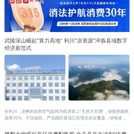
字经济迈向高质量发展新阶段。打造一体化人
工智能公共服务载体此次上线的平台以“慧企
云”为基础，集技术赋能、资源整合、产业驱动
于一体，提供行业报告定制、AI全能力超市、场
景供需匹配、AI投融资、具身智
武陵深山崛起“算力高地” 利川“凉资源”淬炼县域数字
经济新范式
在利川，凉爽的自然空气如同为机房装上“天然大空调”，使散热能耗
直降30%。不仅如此，产业园区屋顶已实现光伏全覆盖，绿电使用
率达40%，结合分布式光伏和风电，创新“冰火相济”技术方案，正朝
着100%清洁供能的目标迈进。