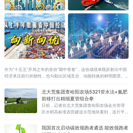
作为“十五五”开局之年的首份“期中答卷”，这份成绩单既折射出中国
经济承压前行的韧性，也勾勒出区域竞合、动能转换的鲜明图景。
全国大盘：增量创近五年同期新高国家统计局7月15日公布的数据显
示，上半年国内生产总值达69.6万亿元，同比增长4.7%。从增量
北大荒集团查哈阳农场5321管水法+氮肥
看，上半年GDP较去年同期增长3.6万亿元，为近五年
前移打出精细夏管组合拳
日前，记者在北大荒集团查哈阳农场金光管理
区水稻高标准农田建设示范地块看到，连片平
整的稻田绿意盎然、生机勃勃，水稻植株长势
健壮。管理区工作人员正穿梭于田间，按照拔
我国首次启动碳效领跑者遴选 能效领跑者
节孕穗期“5321”管水法要求，开展控水作业。