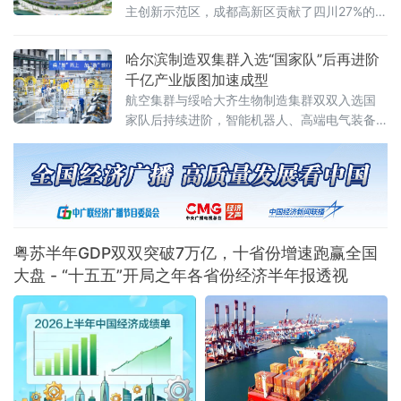
就在几年前，这些小店大多
主创新示范区，成都高新区贡献了四川27%的专
精特新“小巨人”企业、25%的国家高新技术企业
以及超过50%的科创板上市公司
哈尔滨制造双集群入选“国家队”后再进阶
千亿产业版图加速成型
航空集群与绥哈大齐生物制造集群双双入选国
家队后持续进阶，智能机器人、高端电气装备
等新兴产业集群蓄势崛起——一幅“老工业基地
焕新”的产业版图正在冰城大地渐次铺展。双集
群入选“国家队”，产业根基持续夯实2
粤苏半年GDP双双突破7万亿，十省份增速跑赢全国
大盘 - “十五五”开局之年各省份经济半年报透视