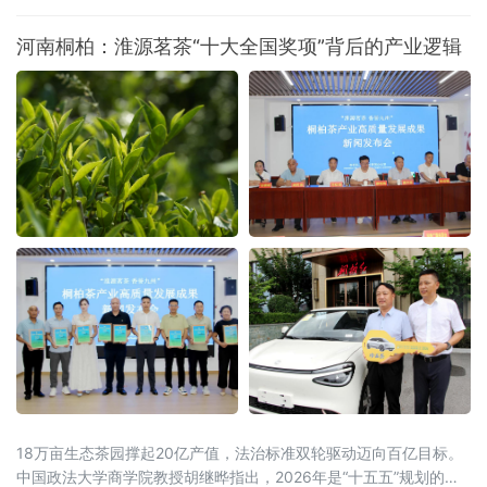
加工成为食用油销往全国。这一产业链条的背
后，是百年口岸绥芬河奋力摆脱传统“通道经
河南桐柏：淮源茗茶“十大全国奖项”背后的产业逻辑
济”，聚力发展落地加工，生动展现百年口岸
由“通道经济”向“落地经济”稳步转型的生动实
践。
18万亩生态茶园撑起20亿产值，法治标准双轮驱动迈向百亿目标。
中国政法大学商学院教授胡继晔指出，2026年是“十五五”规划的开