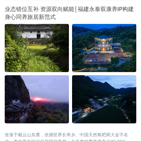
业态错位互补 资源双向赋能│福建永泰双康养IP构建
身心同养旅居新范式
坐落于戴云山东麓，坐拥世界长寿乡、中国天然氧吧两大金字名