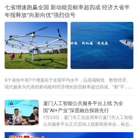
上，“十五五”期间全产业链总投资规模预计超过
七省增速跑赢全国 新动能贡献率超四成 经济大省半
5万亿元
年报释放“向新向优”强烈信号
9个省份中有7个增速高于全国平均水平，以高端制造、数智经济、
现代服务为代表的新动能对经济增长的贡献率超过四成。“新”字，成
为解读这份“期中答卷”最鲜明的关键词。总量攀新高，七省增速跑赢
全国从经济总量看，多
厦门人工智能公共服务平台上线 为全
国“AI+产业”深度融合探路先行
7月23日，厦门市工信息局举行厦门市人工智能
公共服务平台正式启动上线新闻发布会，标志
着厦门在全国率先探索“AI+企业服务”深度融合
模式，为千行百业安装上“AI引擎”，助力全市数