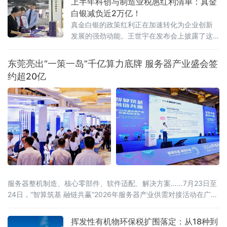
上半年科创与制造业税惠红利清单：真金
后可实现5000吨级船舶全潮通航；琼岛西北，海南洋浦区域国际集
白银减负近2万亿！
装箱枢纽港扩建工程码头主体全面完工，年内将实现分区投产。一
真金白银的政策红利正在加速转化为企业创新
批水运通道相继
发展的强劲动能。王世宇在发布会上披露了这
份近2万亿元“红利清单”的具体构成。其中，研
发费用加计扣除等支持企业创新投入和技术转
东莞亮出“一策一岛”千亿算力底牌 服务器产业盛会签
让的政策减税
约超20亿
服务器整机制造、核心零部件、软件适配、解决方案……7月23日至
24日，“智算筑基 融链共赢”2026年服务器产业供需对接活动在广东
东莞举办。活动由中国计算机行业协会、中国机电设备招标中心
（工业和信息化部政府采购中心）、东莞市人民政府联合主办，汇
挥发性有机物环保税扩围落定：从18种到