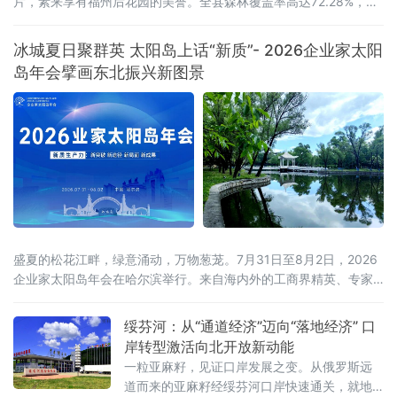
片，素来享有福州后花园的美誉。全县森林覆盖率高达72.28%，连
绵林海层层叠翠，澄澈溪涧环绕城乡全域，山地间负氧离子含量充
沛，孕育出独有的山地小气候，冬无严寒、夏无酷暑，夏季昼夜温
冰城夏日聚群英 太阳岛上话“新质”- 2026企业家太阳
差分明，空气温润通透，是静养元气、调理身心的天然福地，为当
岛年会擘画东北振兴新图景
地发展高端康养旅居产业，构筑了其他区域难以复刻的生态底层
盛夏的松花江畔，绿意涌动，万物葱茏。7月31日至8月2日，2026
企业家太阳岛年会在哈尔滨举行。来自海内外的工商界精英、专家
学者齐聚这座生态之岛，共话开放机遇，共谋合作新篇。历经四届
打磨，企业家太阳岛年会已成长为新华社社级标志性论坛，形成“南
绥芬河：从“通道经济”迈向“落地经济” 口
有博鳌，北有太阳岛”的全国产业对话IP。本届年会以“新质生产力：
岸转型激活向北开放新动能
新突破 新途径 新局面 新成果”为核心主题，锚定哈尔滨“三城三
一粒亚麻籽，见证口岸发展之变。从俄罗斯远
道而来的亚麻籽经绥芬河口岸快速通关，就地