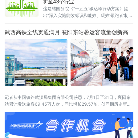
扩至43个行业
这是继国务院《“十五五”碳达峰行动方案》提
出“深入实施能效标识和能效、碳效‘领跑者’制
度”之后，工业领域能效碳效双轨并进的
武西高铁全线贯通满月 襄阳东站暑运客流量创新高
记者从中国铁路武汉局集团有限公司获悉，7月1日至31日，襄阳东
站累计发送旅客69.45万人次，同比增长29.57%，创同期历史新
高。武西高铁全线贯通带来的路网效应初步显现。2026年6月30
日，西安至十堰高速铁路开通运营，武西高铁实现全线贯通，襄阳
至西安最快旅行时间压缩至1小时41分。据统计，7月份，襄阳东站
前往山西、陕西方向的旅