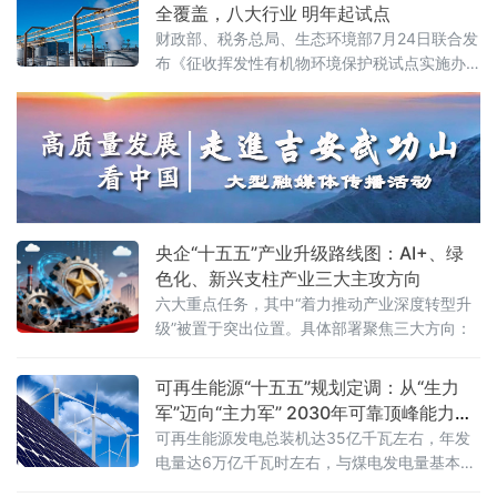
聚行业主管部门、院士专家、全国服务器产业链企业、金融机构、
全覆盖，八大行业 明年起试点
科研院所、园区代表近千人参会，搭
财政部、税务总局、生态环境部7月24日联合发
布《征收挥发性有机物环境保护税试点实施办
法》（财税〔2026〕50号），明确自2027年1
月1日起开展征收挥发性有机物环境保护税试
点，挥发性有机物将全部纳入征税范围。这标
志着我国绿色税制在大气污染治理领域迈出关
键一步。挥发性有机物是形成臭氧和细颗粒物
（PM2.5）的重要前体物，可引发雾霾、光化
学烟雾等大气环境问题，
央企“十五五”产业升级路线图：AI+、绿
色化、新兴支柱产业三大主攻方向
六大重点任务，其中“着力推动产业深度转型升
级”被置于突出位置。具体部署聚焦三大方向：
可再生能源“十五五”规划定调：从“生力
军”迈向“主力军” 2030年可靠顶峰能力新
增3亿千瓦
可再生能源发电总装机达35亿千瓦左右，年发
电量达6万亿千瓦时左右，与煤电发电量基本相
当；同期新增可靠顶峰发电能力3亿千瓦以