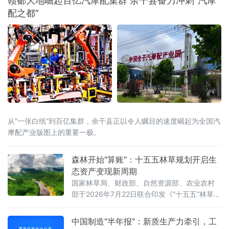
赣鄱大地崛起百亿汽摩配集群 余干县奋力冲刺“汽摩
配之都”
从“一张白纸”到百亿集群，余干县正以令人瞩目的速度崛起为全国汽
摩配产业版图上的重要一极。
森林开始“算账”：十五五林草规划开启生
态资产变现新周期
国家林草局、财政部、自然资源部、农业农村
部于2026年7月22日联合印发《“十五五”林草保
护利用规划》（以下简称《规划》）。这份纲
领性文件首次将“林草碳汇交易量”和“生态产品
中国制造“半年报”：新质生产力牵引，工
溢价率”列为省级年度考核硬指标，并明确到