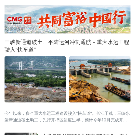
局之年，工信部等五部门联合印发《茶产业提质升级指导意见
（2026—2030年）》，明确到2030年全产业链规模达1.5万亿元的
目标，《扩大消费“十五五”规划》更是将茶叶列为历史经典产业；桐
柏茶产业深度契合国家
三峡新通道破土、平陆运河冲刺通航 - 重大水运工程
驶入“快车道”
今年以来，多个重大水运工程建设驶入“快车道”。长江干线，三峡水
运新通道破土动工，先行开挖区进度过半，预计今年10月完成开挖
任务；八桂大地，西部陆海新通道平陆运河全线通水，向今年9月通
航冲刺；东海之滨，长江口南槽航道治理二期工程开工建设，建成