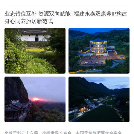
高。武西高铁全线贯通带来的路网效应初步显现。2026年6月30
日，西安至十堰高速铁路开通运营，武西高铁实现全线贯通，襄阳
业态错位互补 资源双向赋能│福建永泰双康养IP构建
至西安最快旅行时间压缩至1小时41分。据统计，7月份，襄阳东站
身心同养旅居新范式
前往山西、陕西方向的旅
坐落于戴云山东麓，坐拥世界长寿乡、中国天然氧吧两大金字名