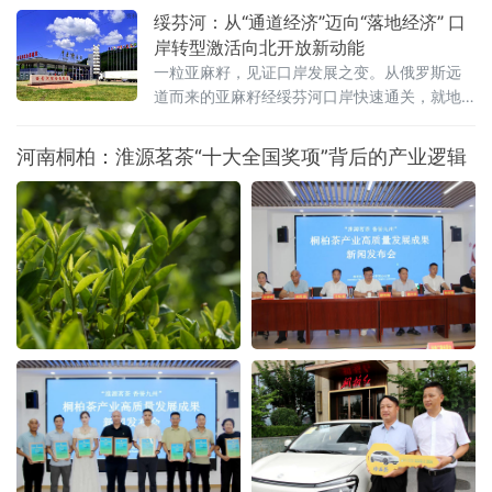
打磨，企业家太阳岛年会已成长为新华社社级标志性论坛，形成“南
绥芬河：从“通道经济”迈向“落地经济” 口
有博鳌，北有太阳岛”的全国产业对话IP。本届年会以“新质生产力：
岸转型激活向北开放新动能
新突破 新途径 新局面 新成果”为核心主题，锚定哈尔滨“三城三
一粒亚麻籽，见证口岸发展之变。从俄罗斯远
道而来的亚麻籽经绥芬河口岸快速通关，就地
加工成为食用油销往全国。这一产业链条的背
后，是百年口岸绥芬河奋力摆脱传统“通道经
河南桐柏：淮源茗茶“十大全国奖项”背后的产业逻辑
济”，聚力发展落地加工，生动展现百年口岸
由“通道经济”向“落地经济”稳步转型的生动实
践。