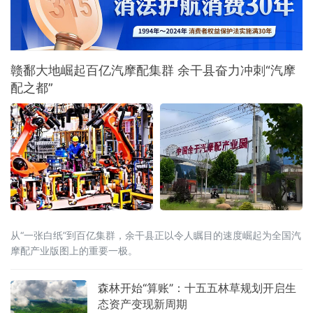
赣鄱大地崛起百亿汽摩配集群 余干县奋力冲刺“汽摩
配之都”
从“一张白纸”到百亿集群，余干县正以令人瞩目的速度崛起为全国汽
摩配产业版图上的重要一极。
森林开始“算账”：十五五林草规划开启生
态资产变现新周期