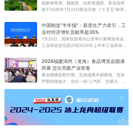
国家林草局、财政部、自然资源部、农业农村
部于2026年7月22日联合印发《“十五五”林草保
护利用规划》（以下简称《规划》）。这份纲
领性文件首次将“林草碳汇交易量”和“生态产品
中国制造“半年报”：新质生产力牵引，工
溢价率”列为省级年度考核硬指标，并明确到
业对经济增长贡献率超35%
2030年全国森林覆盖率达到25.5%、森林蓄积
7月20日，国务院新闻办公室举行新闻发布会，
量增至224亿立方米、草原综合植被盖度稳定在
工业和信息化部介绍2026年上半年工业和信息
58%以上。规划期内的林草碳汇累计交易目标
化发展情况。工业和信息化部总工程师王卫明
不低于6亿吨二氧化碳当量
表示，上半年工业和信息化持续向新向优发
2026福建漳州（龙海）食品博览会圆满
展。工业“半年报”数据亮眼，规模以上工业增加
闭幕 交出亮眼产业答卷
值同比增长5.4%，工业对经济增长贡献率超
展会规模提档升级、交易成果丰硕落地、宣传
35%。从新技术突破到新赛道火热，中国制造
声势持续放大，交出一份“人气旺、交易火、渠
正加速涌现“新”力量。经济运行总体平稳 工
道广、品质高、声量大”的亮眼答卷，全力擦
业“压舱石”作用凸显上半年，我国工业生
亮“中国休闲食品名城”金字招牌。人流资金双向
汇聚 交易热度“节节高”展会人气爆棚、交易