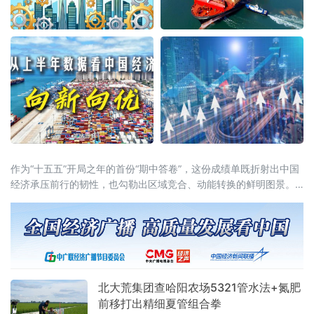
作为“十五五”开局之年的首份“期中答卷”，这份成绩单既折射出中国
经济承压前行的韧性，也勾勒出区域竞合、动能转换的鲜明图景。
全国大盘：增量创近五年同期新高国家统计局7月15日公布的数据显
示，上半年国内生产总值达69.6万亿元，同比增长4.7%。从增量
看，上半年GDP较去年同期增长3.6万亿元，为近五年
北大荒集团查哈阳农场5321管水法+氮肥
前移打出精细夏管组合拳