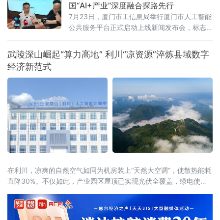
国“AI+产业”深度融合探路先行
7月23日，厦门市工信息局举行厦门市人工智能
公共服务平台正式启动上线新闻发布会，标志
着厦门在全国率先探索“AI+企业服务”深度融合
模式，为千行百业安装上“AI引擎”，助力全市数
武陵深山崛起“算力高地” 利川“凉资源”淬炼县域数字
字经济迈向高质量发展新阶段。打造一体化人
经济新范式
工智能公共服务载体此次上线的平台以“慧企
云”为基础，集技术赋能、资源整合、产业驱动
于一体，提供行业报告定制、AI全能力超市、场
景供需匹配、AI投融资、具身智
在利川，凉爽的自然空气如同为机房装上“天然大空调”，使散热能耗
直降30%。不仅如此，产业园区屋顶已实现光伏全覆盖，绿电使用
率达40%，结合分布式光伏和风电，创新“冰火相济”技术方案，正朝
着100%清洁供能的目标迈进。