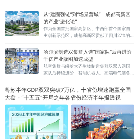
外，等位的食客排起了长队。就在这片升腾的
烟火气里，有一个值得留意的细节——街面上
从“建圈强链”到“场景营城”：成都高新区
不少店门口都贴出了“诚招加盟”的告示，有的还
的产业“进化论”
标注着“全供应链配送”“总部统一培训”等字样。
作为全国首批国家高新区、中西部首个国家自
就在几年前，这些小店大多
主创新示范区，成都高新区贡献了四川27%的专
精特新“小巨人”企业、25%的国家高新技术企业
以及超过50%的科创板上市公司
哈尔滨制造双集群入选“国家队”后再进阶
千亿产业版图加速成型
航空集群与绥哈大齐生物制造集群双双入选国
家队后持续进阶，智能机器人、高端电气装备
等新兴产业集群蓄势崛起——一幅“老工业基地
焕新”的产业版图正在冰城大地渐次铺展。双集
粤苏半年GDP双双突破7万亿，十省份增速跑赢全国
群入选“国家队”，产业根基持续夯实2
大盘 - “十五五”开局之年各省份经济半年报透视