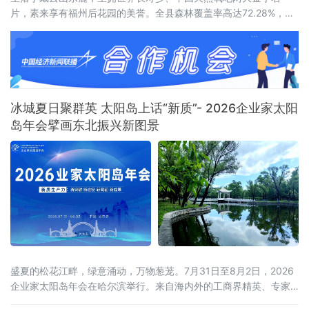
片，素来享有福州后花园的美誉。全县森林覆盖率高达72.28%，连
绵林海层层叠翠，澄澈溪涧环绕城乡全域，山地间负氧离子含量充
沛，孕育出独有的山地小气候，冬无严寒、夏无酷暑，夏季昼夜温
差分明，空气温润通透，是静养元气、调理身心的天然福地，为当
地发展高端康养旅居产业，构筑了其他区域难以复刻的生态底层
冰城夏日聚群英 太阳岛上话“新质”- 2026企业家太阳
岛年会擘画东北振兴新图景
盛夏的松花江畔，绿意涌动，万物葱茏。7月31日至8月2日，2026
企业家太阳岛年会在哈尔滨举行。来自海内外的工商界精英、专家
学者齐聚这座生态之岛，共话开放机遇，共谋合作新篇。历经四届