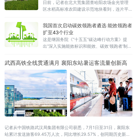
日前，记者在北大荒集团查哈阳农场金光管理
区水稻高标准农田建设示范地块看到，连片平
整的稻田绿意盎然、生机勃勃，水稻植株长势
健壮。管理区工作人员正穿梭于田间，按照拔
我国首次启动碳效领跑者遴选 能效领跑者
节孕穗期“5321”管水法要求，开展控水作业。
扩至43个行业
这是继国务院《“十五五”碳达峰行动方案》提
出“深入实施能效标识和能效、碳效‘领跑者’制
度”之后，工业领域能效碳效双轨并进的
武西高铁全线贯通满月 襄阳东站暑运客流量创新高
记者从中国铁路武汉局集团有限公司获悉，7月1日至31日，襄阳东
站累计发送旅客69.45万人次，同比增长29.57%，创同期历史新