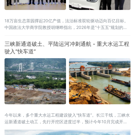
18万亩生态茶园撑起20亿产值，法治标准双轮驱动迈向百亿目标。
中国政法大学商学院教授胡继晔指出，2026年是“十五五”规划的开
局之年，工信部等五部门联合印发《茶产业提质升级指导意见
（2026—2030年）》，明确到2030年全产业链规模达1.5万亿元的
三峡新通道破土、平陆运河冲刺通航 - 重大水运工程
目标，《扩大消费“十五五”规划》更是将茶叶列为历史经典产业；桐
驶入“快车道”
柏茶产业深度契合国家
今年以来，多个重大水运工程建设驶入“快车道”。长江干线，三峡水
运新通道破土动工，先行开挖区进度过半，预计今年10月完成开挖
任务；八桂大地，西部陆海新通道平陆运河全线通水，向今年9月通
航冲刺；东海之滨，长江口南槽航道治理二期工程开工建设，建成