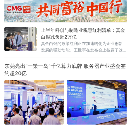
后可实现5000吨级船舶全潮通航；琼岛西北，海南洋浦区域国际集
装箱枢纽港扩建工程码头主体全面完工，年内将实现分区投产。一
批水运通道相继
上半年科创与制造业税惠红利清单：真金
白银减负近2万亿！
真金白银的政策红利正在加速转化为企业创新
发展的强劲动能。王世宇在发布会上披露了这
份近2万亿元“红利清单”的具体构成。其中，研
发费用加计扣除等支持企业创新投入和技术转
东莞亮出“一策一岛”千亿算力底牌 服务器产业盛会签
让的政策减税
约超20亿