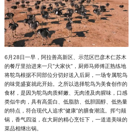
6月28日一早，阿拉善高新区、示范区巴彦木仁苏木
的餐厅里抬进来一只“大家伙”，厨师马师傅正熟练地
将鸵鸟根据不同部位分切好送入后厨，一场专属鸵鸟
的味觉盛宴就此开始。之所以选择鸵鸟为美食创作的
食材，是因为鸵鸟肉质鲜嫩、无肉渣及肉腥味，口感
类似牛肉，具有高蛋白、低脂肪、低胆固醇、低热量
的特点，符合现代人追求“健康”的膳食潮流。挥勺颠
锅，香气四溢，在大厨的精心烹饪下，一道道美味的
菜品相继出锅。