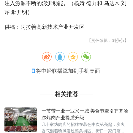
注入源源不断的澎湃动能。（杨婧 德力和 乌达木 刘
萍 郝开明）
供稿：阿拉善高新技术产业开发区
【责任编辑：刘莎莎】
将中经联播添加到手机桌面
相关推荐
一节带一业一业兴一城 美食节牵引齐齐哈
尔烤肉产业提质升级
几十家烤肉店的招牌在暮色中次第亮起，炭火
香气混着晚风漫过整条街区。街口一家门店