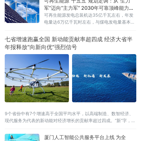
可再生能源“十五五”规划定调：从“生力
军”迈向“主力军” 2030年可靠顶峰能力新
增3亿千瓦
可再生能源发电总装机达35亿千瓦左右，年发
电量达6万亿千瓦时左右，与煤电发电量基本相
当；同期新增可靠顶峰发电能力3亿千瓦以
上，“十五五”期间全产业链总投资规模预计超过
七省增速跑赢全国 新动能贡献率超四成 经济大省半
5万亿元
年报释放“向新向优”强烈信号
9个省份中有7个增速高于全国平均水平，以高端制造、数智经济、
现代服务为代表的新动能对经济增长的贡献率超过四成。“新”字，成
为解读这份“期中答卷”最鲜明的关键词。总量攀新高，七省增速跑赢
全国从经济总量看，多
厦门人工智能公共服务平台上线 为全