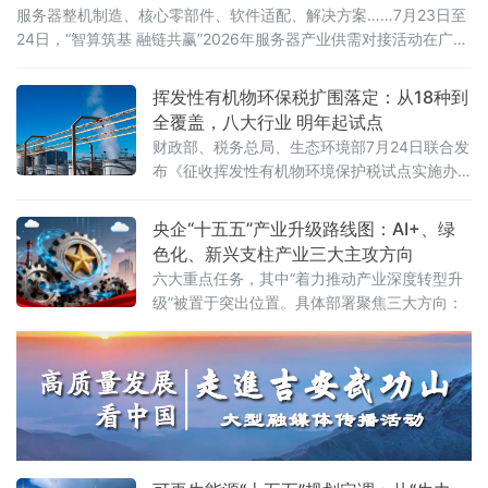
服务器整机制造、核心零部件、软件适配、解决方案……7月23日至
24日，“智算筑基 融链共赢”2026年服务器产业供需对接活动在广东
东莞举办。活动由中国计算机行业协会、中国机电设备招标中心
（工业和信息化部政府采购中心）、东莞市人民政府联合主办，汇
挥发性有机物环保税扩围落定：从18种到
聚行业主管部门、院士专家、全国服务器产业链企业、金融机构、
全覆盖，八大行业 明年起试点
科研院所、园区代表近千人参会，搭
财政部、税务总局、生态环境部7月24日联合发
布《征收挥发性有机物环境保护税试点实施办
法》（财税〔2026〕50号），明确自2027年1
月1日起开展征收挥发性有机物环境保护税试
央企“十五五”产业升级路线图：AI+、绿
点，挥发性有机物将全部纳入征税范围。这标
色化、新兴支柱产业三大主攻方向
志着我国绿色税制在大气污染治理领域迈出关
六大重点任务，其中“着力推动产业深度转型升
键一步。挥发性有机物是形成臭氧和细颗粒物
级”被置于突出位置。具体部署聚焦三大方向：
（PM2.5）的重要前体物，可引发雾霾、光化
学烟雾等大气环境问题，