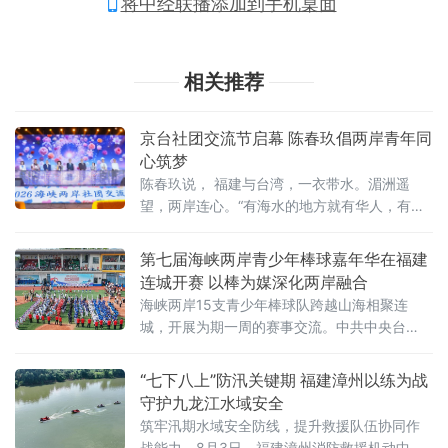
将中经联播添加到手机桌面
相关推荐
京台社团交流节启幕 陈春玖倡两岸青年同
心筑梦
陈春玖说， 福建与台湾，一衣带水。湄洲遥
望，两岸连心。“有海水的地方就有华人，有华
人的地方就有妈祖。”妈祖是台湾与大陆的千年
文化积淀和信仰，同根同源。
第七届海峡两岸青少年棒球嘉年华在福建
连城开赛 以棒为媒深化两岸融合
海峡两岸15支青少年棒球队跨越山海相聚连
城，开展为期一周的赛事交流。中共中央台
办、国务院台办副主任吴玺，福建省人民政府
副省长江尔雄，中国
“七下八上”防汛关键期 福建漳州以练为战
守护九龙江水域安全
筑牢汛期水域安全防线，提升救援队伍协同作
战能力，8月3日，福建漳州消防救援机动中队