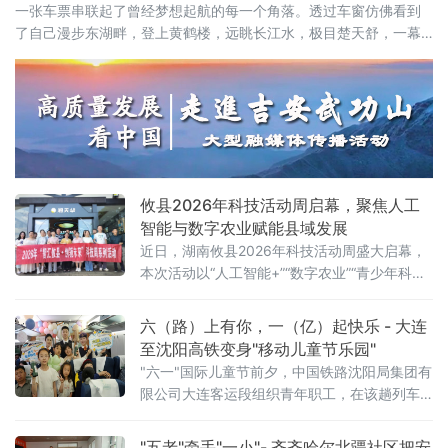
一张车票串联起了曾经梦想起航的每一个角落。透过车窗仿佛看到
了自己漫步东湖畔，登上黄鹤楼，远眺长江水，极目楚天舒，一幕
幕美景成为了青春记忆中共同的画卷。
攸县2026年科技活动周启幕，聚焦人工
智能与数字农业赋能县域发展
近日，湖南攸县2026年科技活动周盛大启幕，
本次活动以“人工智能+”“数字农业”“青少年科
创”为核心，紧密围绕“创新成果转化年”活动以
及“培育好强科创兴产业的动能”行动展开，全方
六（路）上有你，一（亿）起快乐 - 大连
位展示了攸县在科技创新驱动下，产业升级、
至沈阳高铁变身"移动儿童节乐园"
绿色发展和智慧教育领域取得的崭新成果，为
"六一"国际儿童节前夕，中国铁路沈阳局集团有
攸县的高质量发展注入了强劲的科技动力。
限公司大连客运段组织青年职工，在该趟列车
上开展"六（路）上有你，一（亿）起快乐——
这个六一，坐高铁去撒
"五老"牵手"一小"- 齐齐哈尔北疆社区把安