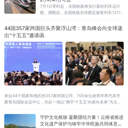
7月1日零时起，全国铁路将实行新的列车运行
图。调图后，全国铁路安排图定旅客列车12174
列，较现图增加106列；开行货物列车23975
列，较现图增加111列，铁路客货运输能力、服
44国357家跨国巨头齐聚浮山湾：青岛峰会向全球递
务品质和运行效率进一步提升。
出"十五五"邀请函
来自44个国家和地区的357家跨国公司、700余位政商学界代表齐
聚青岛国际会议中心，共赴一场以"携手'十五五'向新向未来"为主题
的开放之约。
守护文化根脉 凝聚团结力量！云南省推进
文化遗产保护与铸牢中华民族共同体意识