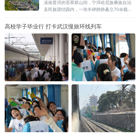
深度融合
滇南普洱的苍翠群山间，宁洱哈尼族彝族自治
县民族团结园内，一块丰碑静静矗立70余载。
被誉为“新中国民族团结第一碑”的普洱民族团结
誓词碑，镌刻着云南26个世居民族“从此我们一
高校学子毕业行 打卡武汉慢旅环线列车
心一德，团结到底，在中国共产党的领导下，
誓为建设平等自由幸福的大家庭而奋斗”的铮铮
誓言。它是云南各民族手足相亲、守望相助的
历史见证，更是全省深耕文化遗产保护、活化
文脉资源、铸牢中华