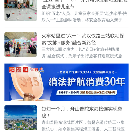
全课搬进儿童节
组织"五老"人员、儿童及家长开展"老少牵手·快
乐六一"主题趣味活动，将安全教育融入亲子游
戏，用代际陪伴为孩子们送上节日祝福。活动
现场设置了多项互动游戏，社区"五老"与孩子们
火车站里过"六一"- 武汉铁路三站联动探
携手参与、亲密配合。"五老"人员耐心示范游戏
索"文旅+服务"融合新路径
三大站点联动发力，以"节日+文旅+铁路服
务"融合模式，为亲子出行旅客打造沉浸式旅途
体验。活动以武汉站西广厅为主会场，武昌
站、武汉东站设联动分会场，重点面向环线列
车亲子出行旅客打造特色服务。活动前期，车
站依
短短一个月，舟山普陀东港接连实现突
破！
舟山普陀东港城西片区，曾是东港传统工业集
聚核心，如今聚焦高端海工装备、人工智能应