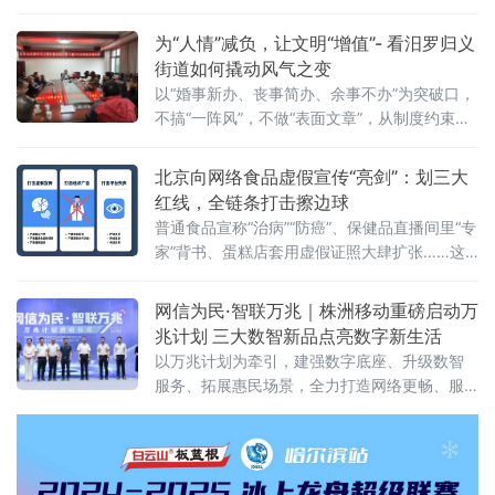
用、第三代半导体等新质生产力赛道，推动一
批优质企业相继落地，汽车零售总部集聚区也
为“人情”减负，让文明“增值”- 看汨罗归义
加速成型，新能源汽车集合店二期等关键项目
街道如何撬动风气之变
稳步推进，发展动能持续增强。
以“婚事新办、丧事简办、余事不办”为突破口，
不搞“一阵风”，不做“表面文章”，从制度约束到
观念蝶变，将文明新风一点一滴融入街巷日
常，走出一条系统化、常态化的移
北京向网络食品虚假宣传“亮剑”：划三大
红线，全链条打击擦边球
普通食品宣称“治病”“防癌”、保健品直播间里“专
家”背书、蛋糕店套用虚假证照大肆扩张……这
些网络食品消费中的“隐秘角落”，正在遭遇一场
从源头到终端的精准打击。近日，北京市市场
网信为民·智联万兆｜株洲移动重磅启动万
监管局在全市范围内启动网络食品销售虚假宣
兆计划 三大数智新品点亮数字新生活
传专项整治行动，围绕网络食品销售全链条，
以万兆计划为牵引，建强数字底座、升级数智
划设虚假商业营销、虚假违法广告、平台及直
服务、拓展惠民场景，全力打造网络更畅、服
播相关违法行为三大类“红线”，严厉查处各类虚
务更优、生活更慧的数字株洲，为高质量发展
假宣传违法行为，全力守护市
贡献移动力量！