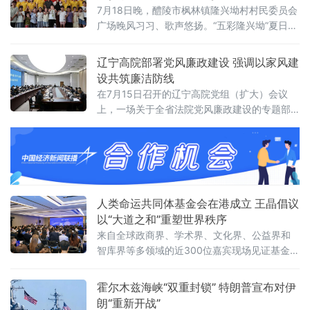
多项人事任命出人意料，被视为其开启政治新
7月18日晚，醴陵市枫林镇隆兴坳村村民委员会
时代的明确信号。前国防大臣“爆冷”执掌财政根
广场晚风习习、歌声悠扬。“五彩隆兴坳”夏日音
据首相办公室发布的人事通报，最受瞩目的财
乐会顺利上演。本次活动是“音符里的种花家”公
政大臣一职由前国防大臣约翰·希利出任。希利
益实践团暑期“三下乡”社会实践的成果集中展
辽宁高院部署党风廉政建设 强调以家风建
上
演，也是本土青年学成归乡、以美育人、薪火
设共筑廉洁防线
相传的一次深情回馈，更是株洲市文联、湖南
在7月15日召开的辽宁高院党组（扩大）会议
工商大学落实省文联"村歌嘹亮"主题活动以及省
上，一场关于全省法院党风廉政建设的专题部
市艺教融合工作的一项重要举措。株洲市文联
署引发关注。与以往不同，此次会议将“深化家
党组书记刘文星，醴
庭家教家风建设”列为重点议题之一，明确推动
院家共建，以家风促廉风，共筑廉洁防线。会
议对当前全省法院党风廉政建设面临的形势进
行了分析，指出要清醒认识严峻挑战，发扬自
我革命精神，聚焦“五个过硬”，教育引导干警砺
人类命运共同体基金会在港成立 王晶倡议
初心、铸法魂、明法纪、固底线，着力
以“大道之和”重塑世界秩序
来自全球政商界、学术界、文化界、公益界和
智库界等多领域的近300位嘉宾现场见证基金会
揭牌，会议取得圆满成功。会上，基金会主席
王晶以《开启新轴心时代》为题发表主旨演
霍尔木兹海峡“双重封锁” 特朗普宣布对伊
讲，她指出，人类社会历经数千年演进，科技
朗“重新开战”