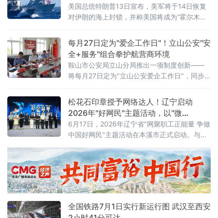
生产力与物质财富实现跨越式增长，但和平、
美国总统特朗普13日宣布，美军将于14日恢复
发展、安全、信
对伊朗的海上封锁，并称美国将成为“霍尔木兹
海峡守护者”，对所有经由该海峡运输的货物收
取20%的费用。美军中央司令部随后确认，封
每月27日定为"爱企工作日"！立山公安"安
锁行动将于美国东部时间14日16时（伊朗当地
全+服务"组合拳护航营商环境
时间14日23时30分）正式启动。这意味着美伊
鞍山市公安局立山分局推出一项制度创新——
两国总统6月17日远程签署的谅解备忘录，在生
将每月27日定为"立山公安爱企工作日"，同步
效不到一个月后即告名存实亡。从“停火”到“重
发布三大常态化惠企举措，并组织辖区20余家
新开战”事情的转折始于7
重点企业开展安全警示教育、专项培训及实战
松花石印章授予网络达人！辽宁启动
化应急演练，以"无事不扰、有求必应"为原则，
2026年"好网民"主题活动，以"微
探索警企联动服务营商环境新路径。鞍山水文
光"聚"火炬"
6月17日，2026年辽宁省"网聚职工正能量 争做
局、鞍山市第八中学、冀东水泥、交运旅游汽
中国好网民"主题活动在本溪市正式启动。与以
车有限公司、红旗大酒店等20余家企业单位代
往不同的是，活动现场一枚本溪特色松花石荣
表参加活动。安全
誉印章，成为全场焦点——它被授予辽宁省
2025年最受欢迎网络达人，以此表彰长期深耕
网络阵地、持续输出主流正向声音的优秀创作
者。活动以"微光成炬 清朗同行"为主题，由辽
宁省总工会、辽宁省委网信办联合主办。启动
全国铁路7月1日实行新运行图 武汉至西安
仪式上，2025年度活动成
2小时41分可达