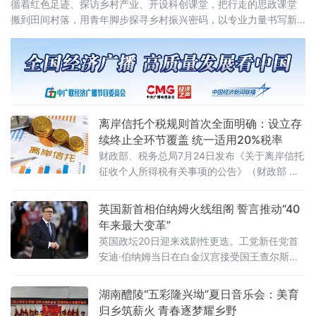
循着红色足迹、探访乡村产业、开设科创课堂，把行走的思政课堂
搬到田间村落，用青年脚步探寻乡村振兴密码，以专业力量书写新
时代青年担当。在大田“第二集美学村”旧址与革命烈士陵园，实践队
员跟随讲解员重
离岸信托个税规则首次全面明确：设立存
续终止全环节覆盖 统一适用20%税率
财政部、税务总局7月24日发布《关于离岸信托
征收个人所得税有关事项的公告》（财政部 税
务总局公告2026年第21号），首次系统明确离
岸信托设立、存续、终止清算全环节的个人所
英国新首相伯纳姆火线组阁 誓言推动“40
得税征管规则。根据公告，个人将财产装入离
年来最大变革”
岸信托以及通过离岸信托取得收益，均属于个
英国政坛20日迎来戏剧性更迭。工党新任党首
人所得税法规定的应税所得，应当依法申报纳
安迪·伯纳姆当日在白金汉宫接受国王查尔斯三
税。近年来，一些个人通过设立离岸信托进行
世授权组建新政府，正式就任英国首相。前任
财富代际传承、跨境资产配置及风险管理
首相斯塔默于当天早些时候辞去首相职务。伯
湖南醴陵“五彩隆兴坳”夏日音乐会：美育
纳姆就任后数小时内即完成新一届内阁组建，
归乡筑薪火 青春逐梦耀乡野