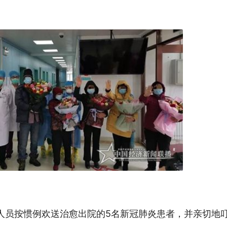
人员按惯例欢送治愈出院的5名新冠肺炎患者，并亲切地