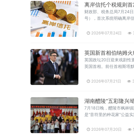
离岸信托个税规则首
财政部、税务总局7月24
号），首次系统明确离岸
及通过离岸信托取得收益
进行财富代际传承、跨境
2026年07月24日
英国新首相伯纳姆火线
英国政坛20日迎来戏剧性
英国首相。前任首相斯塔
人意料，被视为其开启政治
政大臣一职由前国防大臣约
2026年07月21日
3
湖南醴陵“五彩隆兴
7月18日晚，醴陵市枫林
是“音符里的种花家”公益
次深情回馈，更是株洲市文
市文联党组书记刘文星，
2026年07月20日