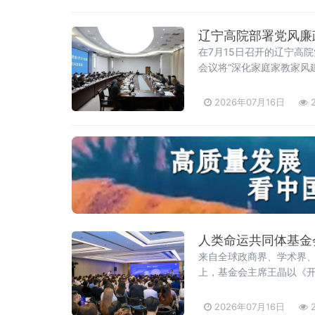
辽宁高院部署党风廉
在7月15日召开的辽宁高
会议将“深化家庭家教家风
院党风廉政建设面临的形势
初心、铸法魂、明法纪、
2026年07月16日
2
人类命运共同体基金
来自全球政商界、学术界、
上，基金会主席王晶以《
实现跨越式增长，但和平
2026年07月16日
2