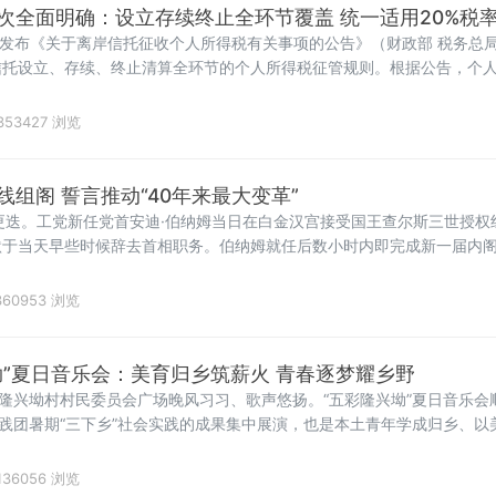
次全面明确：设立存续终止全环节覆盖 统一适用20%税
日发布《关于离岸信托征收个人所得税有关事项的公告》（财政部 税务总局公
信托设立、存续、终止清算全环节的个人所得税征管规则。根据公告，个
，均属于个人所得税法规定的应税所得，应当依法申报纳税。近年来，一
资产配置及风险管理
353427 浏览
组阁 誓言推动“40年来最大变革”
更迭。工党新任党首安迪·伯纳姆当日在白金汉宫接受国王查尔斯三世授权
默于当天早些时候辞去首相职务。伯纳姆就任后数小时内即完成新一届内
新时代的明确信号。前国防大臣“爆冷”执掌财政根据首相办公室发布的
翰·希利出任。希利上
60953 浏览
坳”夏日音乐会：美育归乡筑薪火 青春逐梦耀乡野
镇隆兴坳村村民委员会广场晚风习习、歌声悠扬。“五彩隆兴坳”夏日音乐会
实践团暑期“三下乡”社会实践的成果集中展演，也是本土青年学成归乡、
联、湖南工商大学落实省文联"村歌嘹亮"主题活动以及省市艺教融合工
醴
136056 浏览