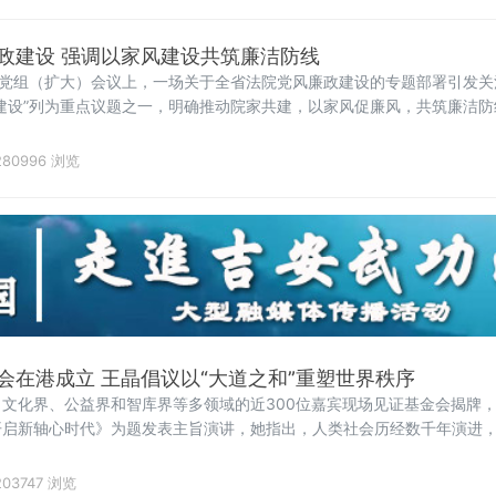
政建设 强调以家风建设共筑廉洁防线
院党组（扩大）会议上，一场关于全省法院党风廉政建设的专题部署引发
建设”列为重点议题之一，明确推动院家共建，以家风促廉风，共筑廉洁
进行了分析，指出要清醒认识严峻挑战，发扬自我革命精神，聚焦“五个
固底线，着力
80996 浏览
会在港成立 王晶倡议以“大道之和”重塑世界秩序
文化界、公益界和智库界等多领域的近300位嘉宾现场见证基金会揭牌
开启新轴心时代》为题发表主旨演讲，她指出，人类社会历经数千年演进
、发展、安全、信
03747 浏览