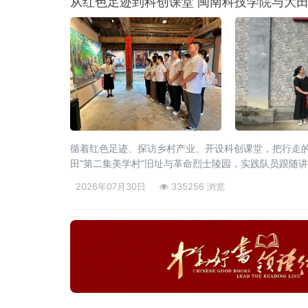
从红色足迹到科创课堂 闽南科技学院与大
循着红色足迹、探访乡村产业、开设科创课堂，把行走
田“第二集美学村”旧址与革命烈士陵园，实践队员跟随
2026年07月30日
335256 浏览