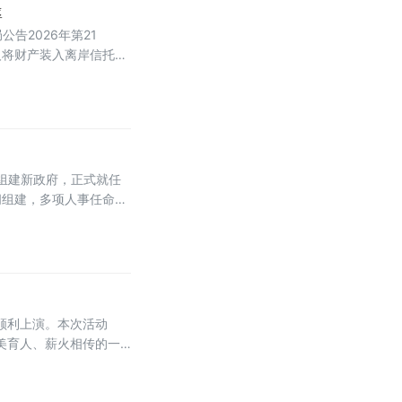
率
告2026年第21
人将财产装入离岸信托以
些个人通过设立离岸信托
组建新政府，正式就任
阁组建，多项人事任命出
人事通报，最受瞩目的财
顺利上演。本次活动
以美育人、薪火相传的一
作的一项重要举措。株洲