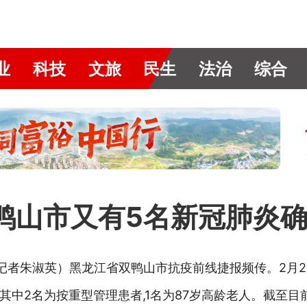
业
科技
文旅
民生
法治
综合
双鸭山市又有5名新冠肺炎
记者朱淑英）黑龙江省双鸭山市抗疫前线捷报频传。2月2
中2名为按重型管理患者,1名为87岁高龄老人。截至目