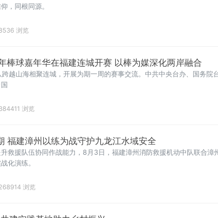
信仰，同根同源。
8536 浏览
年棒球嘉年华在福建连城开赛 以棒为媒深化两岸融合
队跨越山海相聚连城，开展为期一周的赛事交流。中共中央台办、国务院
中国
384411 浏览
键期 福建漳州以练为战守护九龙江水域安全
升救援队伍协同作战能力，8月3日，福建漳州消防救援机动中队联合漳
实战化演练。
268914 浏览