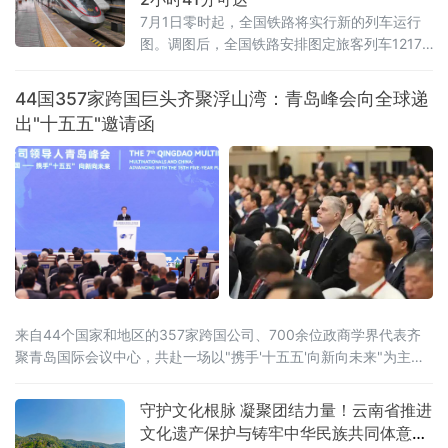
7月1日零时起，全国铁路将实行新的列车运行
图。调图后，全国铁路安排图定旅客列车12174
列，较现图增加106列；开行货物列车23975
列，较现图增加111列，铁路客货运输能力、服
44国357家跨国巨头齐聚浮山湾：青岛峰会向全球递
务品质和运行效率进一步提升。
出"十五五"邀请函
来自44个国家和地区的357家跨国公司、700余位政商学界代表齐
聚青岛国际会议中心，共赴一场以"携手'十五五'向新向未来"为主题
的开放之约。
守护文化根脉 凝聚团结力量！云南省推进
文化遗产保护与铸牢中华民族共同体意识