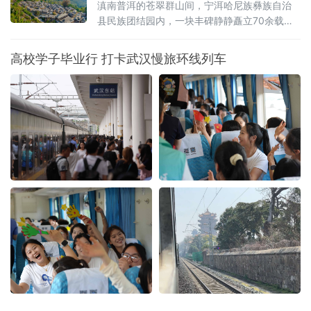
深度融合
滇南普洱的苍翠群山间，宁洱哈尼族彝族自治
县民族团结园内，一块丰碑静静矗立70余载。
被誉为“新中国民族团结第一碑”的普洱民族团结
誓词碑，镌刻着云南26个世居民族“从此我们一
高校学子毕业行 打卡武汉慢旅环线列车
心一德，团结到底，在中国共产党的领导下，
誓为建设平等自由幸福的大家庭而奋斗”的铮铮
誓言。它是云南各民族手足相亲、守望相助的
历史见证，更是全省深耕文化遗产保护、活化
文脉资源、铸牢中华