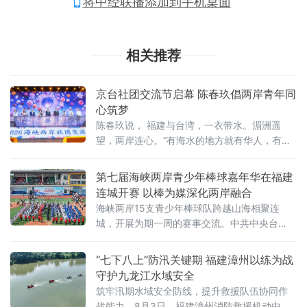
将中经联播添加到手机桌面
相关推荐
京台社团交流节启幕 陈春玖倡两岸青年同
心筑梦
陈春玖说， 福建与台湾，一衣带水。湄洲遥
望，两岸连心。“有海水的地方就有华人，有华
人的地方就有妈祖。”妈祖是台湾与大陆的千年
文化积淀和信仰，同根同源。
第七届海峡两岸青少年棒球嘉年华在福建
连城开赛 以棒为媒深化两岸融合
海峡两岸15支青少年棒球队跨越山海相聚连
城，开展为期一周的赛事交流。中共中央台
办、国务院台办副主任吴玺，福建省人民政府
副省长江尔雄，中国
“七下八上”防汛关键期 福建漳州以练为战
守护九龙江水域安全
筑牢汛期水域安全防线，提升救援队伍协同作
战能力，8月3日，福建漳州消防救援机动中队