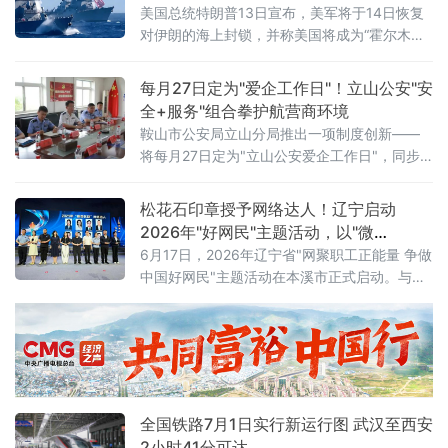
生产力与物质财富实现跨越式增长，但和平、
美国总统特朗普13日宣布，美军将于14日恢复
发展、安全、信
对伊朗的海上封锁，并称美国将成为“霍尔木兹
海峡守护者”，对所有经由该海峡运输的货物收
取20%的费用。美军中央司令部随后确认，封
每月27日定为"爱企工作日"！立山公安"安
锁行动将于美国东部时间14日16时（伊朗当地
全+服务"组合拳护航营商环境
时间14日23时30分）正式启动。这意味着美伊
鞍山市公安局立山分局推出一项制度创新——
两国总统6月17日远程签署的谅解备忘录，在生
将每月27日定为"立山公安爱企工作日"，同步
效不到一个月后即告名存实亡。从“停火”到“重
发布三大常态化惠企举措，并组织辖区20余家
新开战”事情的转折始于7
重点企业开展安全警示教育、专项培训及实战
松花石印章授予网络达人！辽宁启动
化应急演练，以"无事不扰、有求必应"为原则，
2026年"好网民"主题活动，以"微
探索警企联动服务营商环境新路径。鞍山水文
光"聚"火炬"
6月17日，2026年辽宁省"网聚职工正能量 争做
局、鞍山市第八中学、冀东水泥、交运旅游汽
中国好网民"主题活动在本溪市正式启动。与以
车有限公司、红旗大酒店等20余家企业单位代
往不同的是，活动现场一枚本溪特色松花石荣
表参加活动。安全
誉印章，成为全场焦点——它被授予辽宁省
2025年最受欢迎网络达人，以此表彰长期深耕
网络阵地、持续输出主流正向声音的优秀创作
者。活动以"微光成炬 清朗同行"为主题，由辽
宁省总工会、辽宁省委网信办联合主办。启动
全国铁路7月1日实行新运行图 武汉至西安
仪式上，2025年度活动成
2小时41分可达