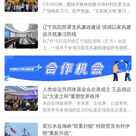
多项人事任命出人意料，被视为其开启政治新
7月18日晚，醴陵市枫林镇隆兴坳村村民委员会
时代的明确信号。前国防大臣“爆冷”执掌财政根
广场晚风习习、歌声悠扬。“五彩隆兴坳”夏日音
据首相办公室发布的人事通报，最受瞩目的财
乐会顺利上演。本次活动是“音符里的种花家”公
政大臣一职由前国防大臣约翰·希利出任。希利
益实践团暑期“三下乡”社会实践的成果集中展
辽宁高院部署党风廉政建设 强调以家风建
上
演，也是本土青年学成归乡、以美育人、薪火
设共筑廉洁防线
相传的一次深情回馈，更是株洲市文联、湖南
在7月15日召开的辽宁高院党组（扩大）会议
工商大学落实省文联"村歌嘹亮"主题活动以及省
上，一场关于全省法院党风廉政建设的专题部
市艺教融合工作的一项重要举措。株洲市文联
署引发关注。与以往不同，此次会议将“深化家
党组书记刘文星，醴
庭家教家风建设”列为重点议题之一，明确推动
院家共建，以家风促廉风，共筑廉洁防线。会
议对当前全省法院党风廉政建设面临的形势进
行了分析，指出要清醒认识严峻挑战，发扬自
我革命精神，聚焦“五个过硬”，教育引导干警砺
人类命运共同体基金会在港成立 王晶倡议
初心、铸法魂、明法纪、固底线，着力
以“大道之和”重塑世界秩序
来自全球政商界、学术界、文化界、公益界和
智库界等多领域的近300位嘉宾现场见证基金会
揭牌，会议取得圆满成功。会上，基金会主席
王晶以《开启新轴心时代》为题发表主旨演
霍尔木兹海峡“双重封锁” 特朗普宣布对伊
讲，她指出，人类社会历经数千年演进，科技
朗“重新开战”