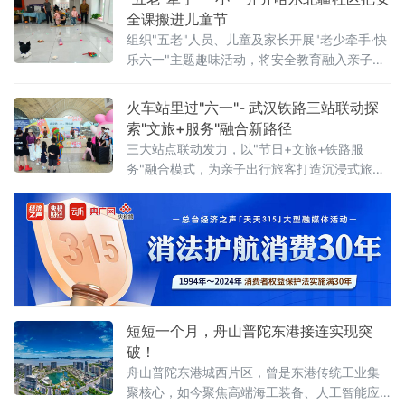
全课搬进儿童节
组织"五老"人员、儿童及家长开展"老少牵手·快
乐六一"主题趣味活动，将安全教育融入亲子游
戏，用代际陪伴为孩子们送上节日祝福。活动
现场设置了多项互动游戏，社区"五老"与孩子们
火车站里过"六一"- 武汉铁路三站联动探
携手参与、亲密配合。"五老"人员耐心示范游戏
索"文旅+服务"融合新路径
三大站点联动发力，以"节日+文旅+铁路服
务"融合模式，为亲子出行旅客打造沉浸式旅途
体验。活动以武汉站西广厅为主会场，武昌
站、武汉东站设联动分会场，重点面向环线列
车亲子出行旅客打造特色服务。活动前期，车
站依
短短一个月，舟山普陀东港接连实现突
破！
舟山普陀东港城西片区，曾是东港传统工业集
聚核心，如今聚焦高端海工装备、人工智能应