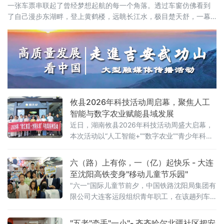
一张车票串联起了曾经梦想起航的每一个角落。透过车窗仿佛看到
了自己漫步东湖畔，登上黄鹤楼，远眺长江水，极目楚天舒，一幕
幕美景成为了青春记忆中共同的画卷。
攸县2026年科技活动周启幕，聚焦人工
智能与数字农业赋能县域发展
近日，湖南攸县2026年科技活动周盛大启幕，
本次活动以“人工智能+”“数字农业”“青少年科
创”为核心，紧密围绕“创新成果转化年”活动以
及“培育好强科创兴产业的动能”行动展开，全方
六（路）上有你，一（亿）起快乐 - 大连
位展示了攸县在科技创新驱动下，产业升级、
至沈阳高铁变身"移动儿童节乐园"
绿色发展和智慧教育领域取得的崭新成果，为
"六一"国际儿童节前夕，中国铁路沈阳局集团有
攸县的高质量发展注入了强劲的科技动力。
限公司大连客运段组织青年职工，在该趟列车
上开展"六（路）上有你，一（亿）起快乐——
这个六一，坐高铁去撒
"五老"牵手"一小"- 齐齐哈尔北疆社区把安