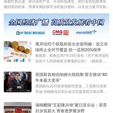
循着红色足迹、探访乡村产业、开设科创课堂，把行走的思政课堂
搬到田间村落，用青年脚步探寻乡村振兴密码，以专业力量书写新
时代青年担当。在大田“第二集美学村”旧址与革命烈士陵园，实践队
员跟随讲解员重
离岸信托个税规则首次全面明确：设立存
续终止全环节覆盖 统一适用20%税率
财政部、税务总局7月24日发布《关于离岸信托
征收个人所得税有关事项的公告》（财政部 税
务总局公告2026年第21号），首次系统明确离
岸信托设立、存续、终止清算全环节的个人所
英国新首相伯纳姆火线组阁 誓言推动“40
得税征管规则。根据公告，个人将财产装入离
年来最大变革”
岸信托以及通过离岸信托取得收益，均属于个
英国政坛20日迎来戏剧性更迭。工党新任党首
人所得税法规定的应税所得，应当依法申报纳
安迪·伯纳姆当日在白金汉宫接受国王查尔斯三
税。近年来，一些个人通过设立离岸信托进行
世授权组建新政府，正式就任英国首相。前任
财富代际传承、跨境资产配置及风险管理
首相斯塔默于当天早些时候辞去首相职务。伯
湖南醴陵“五彩隆兴坳”夏日音乐会：美育
纳姆就任后数小时内即完成新一届内阁组建，
归乡筑薪火 青春逐梦耀乡野