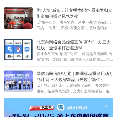
用、第三代半导体等新质生产力赛道，推动一
批优质企业相继落地，汽车零售总部集聚区也
为“人情”减负，让文明“增值”- 看汨罗归义
加速成型，新能源汽车集合店二期等关键项目
街道如何撬动风气之变
稳步推进，发展动能持续增强。
以“婚事新办、丧事简办、余事不办”为突破口，
不搞“一阵风”，不做“表面文章”，从制度约束到
观念蝶变，将文明新风一点一滴融入街巷日
常，走出一条系统化、常态化的移
北京向网络食品虚假宣传“亮剑”：划三大
红线，全链条打击擦边球
普通食品宣称“治病”“防癌”、保健品直播间里“专
家”背书、蛋糕店套用虚假证照大肆扩张……这
些网络食品消费中的“隐秘角落”，正在遭遇一场
从源头到终端的精准打击。近日，北京市市场
网信为民·智联万兆｜株洲移动重磅启动万
监管局在全市范围内启动网络食品销售虚假宣
兆计划 三大数智新品点亮数字新生活
传专项整治行动，围绕网络食品销售全链条，
以万兆计划为牵引，建强数字底座、升级数智
划设虚假商业营销、虚假违法广告、平台及直
服务、拓展惠民场景，全力打造网络更畅、服
播相关违法行为三大类“红线”，严厉查处各类虚
务更优、生活更慧的数字株洲，为高质量发展
假宣传违法行为，全力守护市
贡献移动力量！