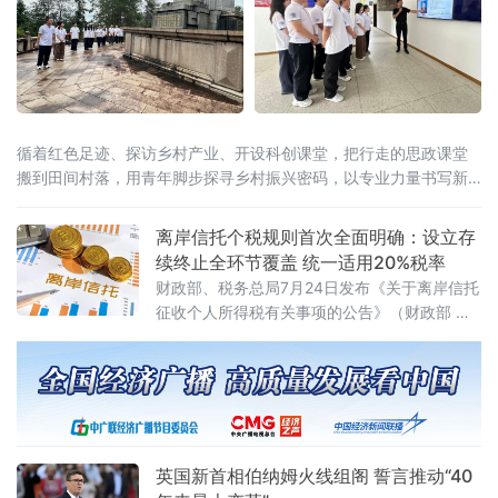
循着红色足迹、探访乡村产业、开设科创课堂，把行走的思政课堂
搬到田间村落，用青年脚步探寻乡村振兴密码，以专业力量书写新
时代青年担当。在大田“第二集美学村”旧址与革命烈士陵园，实践队
员跟随讲解员重
离岸信托个税规则首次全面明确：设立存
续终止全环节覆盖 统一适用20%税率
财政部、税务总局7月24日发布《关于离岸信托
征收个人所得税有关事项的公告》（财政部 税
务总局公告2026年第21号），首次系统明确离
岸信托设立、存续、终止清算全环节的个人所
得税征管规则。根据公告，个人将财产装入离
岸信托以及通过离岸信托取得收益，均属于个
人所得税法规定的应税所得，应当依法申报纳
税。近年来，一些个人通过设立离岸信托进行
英国新首相伯纳姆火线组阁 誓言推动“40
财富代际传承、跨境资产配置及风险管理