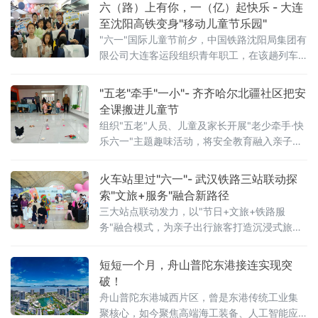
六（路）上有你，一（亿）起快乐 - 大连
至沈阳高铁变身"移动儿童节乐园"
"六一"国际儿童节前夕，中国铁路沈阳局集团有
限公司大连客运段组织青年职工，在该趟列车
上开展"六（路）上有你，一（亿）起快乐——
这个六一，坐高铁去撒
"五老"牵手"一小"- 齐齐哈尔北疆社区把安
全课搬进儿童节
组织"五老"人员、儿童及家长开展"老少牵手·快
乐六一"主题趣味活动，将安全教育融入亲子游
戏，用代际陪伴为孩子们送上节日祝福。活动
现场设置了多项互动游戏，社区"五老"与孩子们
火车站里过"六一"- 武汉铁路三站联动探
携手参与、亲密配合。"五老"人员耐心示范游戏
索"文旅+服务"融合新路径
三大站点联动发力，以"节日+文旅+铁路服
务"融合模式，为亲子出行旅客打造沉浸式旅途
体验。活动以武汉站西广厅为主会场，武昌
站、武汉东站设联动分会场，重点面向环线列
短短一个月，舟山普陀东港接连实现突
车亲子出行旅客打造特色服务。活动前期，车
破！
站依
舟山普陀东港城西片区，曾是东港传统工业集
聚核心，如今聚焦高端海工装备、人工智能应