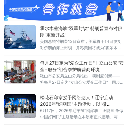
王晶以《开启新轴心时代》为题发表主旨演
讲，她指出，人类社会历经数千年演进，科技
生产力与物质财富实现跨越式增长，但和平、
发展、安全、信
霍尔木兹海峡“双重封锁” 特朗普宣布对伊
朗“重新开战”
美国总统特朗普13日宣布，美军将于14日恢复
对伊朗的海上封锁，并称美国将成为“霍尔木兹
海峡守护者”，对所有经由该海峡运输的货物收
取20%的费用。美军中央司令部随后确认，封
每月27日定为"爱企工作日"！立山公安"安
锁行动将于美国东部时间14日16时（伊朗当地
全+服务"组合拳护航营商环境
时间14日23时30分）正式启动。这意味着美伊
鞍山市公安局立山分局推出一项制度创新——
两国总统6月17日远程签署的谅解备忘录，在生
将每月27日定为"立山公安爱企工作日"，同步
效不到一个月后即告名存实亡。从“停火”到“重
发布三大常态化惠企举措，并组织辖区20余家
新开战”事情的转折始于7
重点企业开展安全警示教育、专项培训及实战
松花石印章授予网络达人！辽宁启动
化应急演练，以"无事不扰、有求必应"为原则，
2026年"好网民"主题活动，以"微
探索警企联动服务营商环境新路径。鞍山水文
光"聚"火炬"
6月17日，2026年辽宁省"网聚职工正能量 争做
局、鞍山市第八中学、冀东水泥、交运旅游汽
中国好网民"主题活动在本溪市正式启动。与以
车有限公司、红旗大酒店等20余家企业单位代
往不同的是，活动现场一枚本溪特色松花石荣
表参加活动。安全