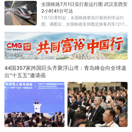
誉印章，成为全场焦点——它被授予辽宁省
全国铁路7月1日实行新运行图 武汉至西安
2025年最受欢迎网络达人，以此表彰长期深耕
2小时41分可达
网络阵地、持续输出主流正向声音的优秀创作
7月1日零时起，全国铁路将实行新的列车运行
者。活动以"微光成炬 清朗同行"为主题，由辽
图。调图后，全国铁路安排图定旅客列车12174
宁省总工会、辽宁省委网信办联合主办。启动
列，较现图增加106列；开行货物列车23975
仪式上，2025年度活动成
列，较现图增加111列，铁路客货运输能力、服
务品质和运行效率进一步提升。
44国357家跨国巨头齐聚浮山湾：青岛峰会向全球递
出"十五五"邀请函