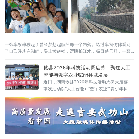
一张车票串联起了曾经梦想起航的每一个角落。透过车窗仿佛看到
了自己漫步东湖畔，登上黄鹤楼，远眺长江水，极目楚天舒，一幕
幕美景成为了青春记忆中共同的画卷。
攸县2026年科技活动周启幕，聚焦人工
智能与数字农业赋能县域发展
近日，湖南攸县2026年科技活动周盛大启幕，
本次活动以“人工智能+”“数字农业”“青少年科
创”为核心，紧密围绕“创新成果转化年”活动以
及“培育好强科创兴产业的动能”行动展开，全方
位展示了攸县在科技创新驱动下，产业升级、
绿色发展和智慧教育领域取得的崭新成果，为
攸县的高质量发展注入了强劲的科技动力。