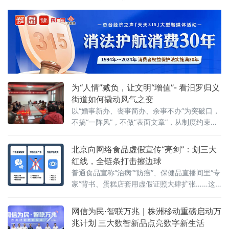
用、第三代半导体等新质生产力赛道，推动一
批优质企业相继落地，汽车零售总部集聚区也
加速成型，新能源汽车集合店二期等关键项目
稳步推进，发展动能持续增强。
为“人情”减负，让文明“增值”- 看汨罗归义
街道如何撬动风气之变
以“婚事新办、丧事简办、余事不办”为突破口，
不搞“一阵风”，不做“表面文章”，从制度约束到
观念蝶变，将文明新风一点一滴融入街巷日
常，走出一条系统化、常态化的移
北京向网络食品虚假宣传“亮剑”：划三大
红线，全链条打击擦边球
普通食品宣称“治病”“防癌”、保健品直播间里“专
家”背书、蛋糕店套用虚假证照大肆扩张……这
些网络食品消费中的“隐秘角落”，正在遭遇一场
从源头到终端的精准打击。近日，北京市市场
网信为民·智联万兆｜株洲移动重磅启动万
监管局在全市范围内启动网络食品销售虚假宣
兆计划 三大数智新品点亮数字新生活
传专项整治行动，围绕网络食品销售全链条，