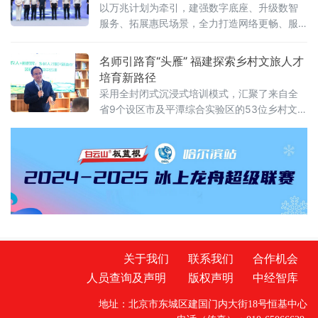
以万兆计划为牵引，建强数字底座、升级数智
划设虚假商业营销、虚假违法广告、平台及直
服务、拓展惠民场景，全力打造网络更畅、服
播相关违法行为三大类“红线”，严厉查处各类虚
务更优、生活更慧的数字株洲，为高质量发展
假宣传违法行为，全力守护市
贡献移动力量！
名师引路育“头雁” 福建探索乡村文旅人才
培育新路径
采用全封闭式沉浸式培训模式，汇聚了来自全
省9个设区市及平潭综合实验区的53位乡村文旅
骨干。与传统培训不同，本期研习营集结了7位
横跨理论
关于我们
联系我们
合作机会
人员查询及声明
版权声明
中经智库
地址：北京市东城区建国门内大街18号恒基中心