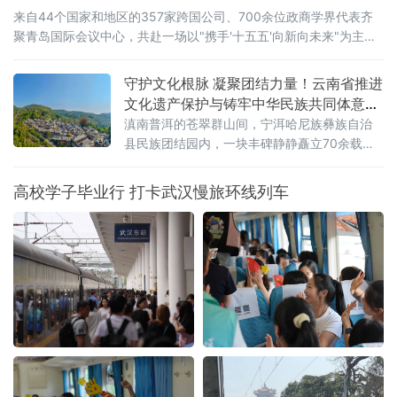
来自44个国家和地区的357家跨国公司、700余位政商学界代表齐
聚青岛国际会议中心，共赴一场以"携手'十五五'向新向未来"为主题
的开放之约。
守护文化根脉 凝聚团结力量！云南省推进
文化遗产保护与铸牢中华民族共同体意识
深度融合
滇南普洱的苍翠群山间，宁洱哈尼族彝族自治
县民族团结园内，一块丰碑静静矗立70余载。
被誉为“新中国民族团结第一碑”的普洱民族团结
誓词碑，镌刻着云南26个世居民族“从此我们一
高校学子毕业行 打卡武汉慢旅环线列车
心一德，团结到底，在中国共产党的领导下，
誓为建设平等自由幸福的大家庭而奋斗”的铮铮
誓言。它是云南各民族手足相亲、守望相助的
历史见证，更是全省深耕文化遗产保护、活化
文脉资源、铸牢中华