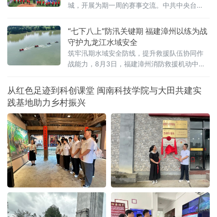
城，开展为期一周的赛事交流。中共中央台
办、国务院台办副主任吴玺，福建省人民政府
副省长江尔雄，中国
“七下八上”防汛关键期 福建漳州以练为战
守护九龙江水域安全
筑牢汛期水域安全防线，提升救援队伍协同作
战能力，8月3日，福建漳州消防救援机动中队
联合漳州市蓝天救援队在漳州市九龙江流域开
展水域救援实战化演练。
从红色足迹到科创课堂 闽南科技学院与大田共建实
践基地助力乡村振兴