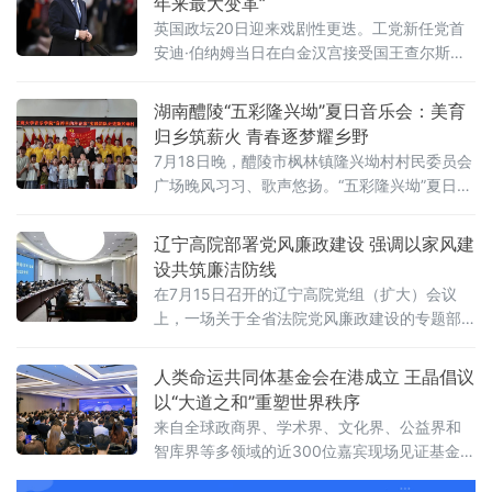
年来最大变革”
英国政坛20日迎来戏剧性更迭。工党新任党首
安迪·伯纳姆当日在白金汉宫接受国王查尔斯三
世授权组建新政府，正式就任英国首相。前任
首相斯塔默于当天早些时候辞去首相职务。伯
湖南醴陵“五彩隆兴坳”夏日音乐会：美育
纳姆就任后数小时内即完成新一届内阁组建，
归乡筑薪火 青春逐梦耀乡野
多项人事任命出人意料，被视为其开启政治新
7月18日晚，醴陵市枫林镇隆兴坳村村民委员会
时代的明确信号。前国防大臣“爆冷”执掌财政根
广场晚风习习、歌声悠扬。“五彩隆兴坳”夏日音
据首相办公室发布的人事通报，最受瞩目的财
乐会顺利上演。本次活动是“音符里的种花家”公
政大臣一职由前国防大臣约翰·希利出任。希利
益实践团暑期“三下乡”社会实践的成果集中展
辽宁高院部署党风廉政建设 强调以家风建
上
演，也是本土青年学成归乡、以美育人、薪火
设共筑廉洁防线
相传的一次深情回馈，更是株洲市文联、湖南
在7月15日召开的辽宁高院党组（扩大）会议
工商大学落实省文联"村歌嘹亮"主题活动以及省
上，一场关于全省法院党风廉政建设的专题部
市艺教融合工作的一项重要举措。株洲市文联
署引发关注。与以往不同，此次会议将“深化家
党组书记刘文星，醴
庭家教家风建设”列为重点议题之一，明确推动
人类命运共同体基金会在港成立 王晶倡议
院家共建，以家风促廉风，共筑廉洁防线。会
以“大道之和”重塑世界秩序
议对当前全省法院党风廉政建设面临的形势进
来自全球政商界、学术界、文化界、公益界和
行了分析，指出要清醒认识严峻挑战，发扬自
智库界等多领域的近300位嘉宾现场见证基金会
我革命精神，聚焦“五个过硬”，教育引导干警砺
揭牌，会议取得圆满成功。会上，基金会主席
初心、铸法魂、明法纪、固底线，着力