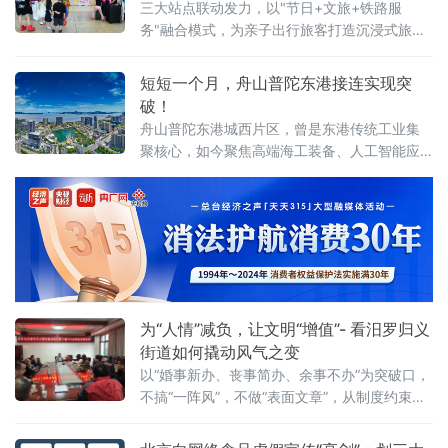
三大站点联动发力，以"节日+文旅+铁路服
务"融合模式，为亲子出行旅客打造沉浸式旅途
体验。活动以武汉站西广厅为主会场，武昌
站、武汉东站设联动分会场，重点面向环线列
短短一个月，舟山普陀东港接连实现突
车亲子出行旅客打造特色服务。活动前期，车
破！
站依
舟山普陀东港城西片区，曾是东港传统工业集
聚核心，如今聚焦高端海工装备、人工智能应
用、第三代半导体等新质生产力赛道，推动一
批优质企业相继落地，汽车零售总部集聚区也
加速成型，新能源汽车集合店二期等关键项目
稳步推进，发展动能持续增强。
为“人情”减负，让文明“增值”- 看汨罗归义
街道如何撬动风气之变
以“婚事新办、丧事简办、余事不办”为突破口，
不搞“一阵风”，不做“表面文章”，从制度约束到
观念蝶变，将文明新风一点一滴融入街巷日
常，走出一条系统化、常态化的移