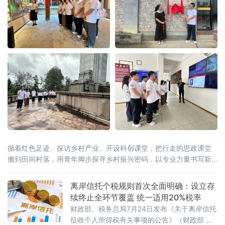
循着红色足迹、探访乡村产业、开设科创课堂，把行走的思政课堂
搬到田间村落，用青年脚步探寻乡村振兴密码，以专业力量书写新
时代青年担当。在大田“第二集美学村”旧址与革命烈士陵园，实践队
员跟随讲解员重
离岸信托个税规则首次全面明确：设立存
续终止全环节覆盖 统一适用20%税率
财政部、税务总局7月24日发布《关于离岸信托
征收个人所得税有关事项的公告》（财政部 税