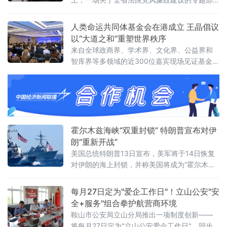
市艺教融合工作的一项重要举措。株洲市文联
署引发关注。与以往不同，此次会议将“深化家
党组书记刘文星，醴
庭家教家风建设”列为重点议题之一，明确推动
人类命运共同体基金会在港成立 王晶倡议
院家共建，以家风促廉风，共筑廉洁防线。会
以“大道之和”重塑世界秩序
议对当前全省法院党风廉政建设面临的形势进
来自全球政商界、学术界、文化界、公益界和
行了分析，指出要清醒认识严峻挑战，发扬自
智库界等多领域的近300位嘉宾现场见证基金会
我革命精神，聚焦“五个过硬”，教育引导干警砺
揭牌，会议取得圆满成功。会上，基金会主席
初心、铸法魂、明法纪、固底线，着力
王晶以《开启新轴心时代》为题发表主旨演
讲，她指出，人类社会历经数千年演进，科技
生产力与物质财富实现跨越式增长，但和平、
发展、安全、信
霍尔木兹海峡“双重封锁” 特朗普宣布对伊
朗“重新开战”
美国总统特朗普13日宣布，美军将于14日恢复
对伊朗的海上封锁，并称美国将成为“霍尔木兹
海峡守护者”，对所有经由该海峡运输的货物收
取20%的费用。美军中央司令部随后确认，封
每月27日定为"爱企工作日"！立山公安"安
锁行动将于美国东部时间14日16时（伊朗当地
全+服务"组合拳护航营商环境
时间14日23时30分）正式启动。这意味着美伊
鞍山市公安局立山分局推出一项制度创新——
两国总统6月17日远程签署的谅解备忘录，在生
将每月27日定为"立山公安爱企工作日"，同步