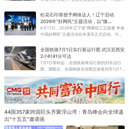
效不到一个月后即告名存实亡。从“停火”到“重
发布三大常态化惠企举措，并组织辖区20余家
新开战”事情的转折始于7
重点企业开展安全警示教育、专项培训及实战
松花石印章授予网络达人！辽宁启动
化应急演练，以"无事不扰、有求必应"为原则，
2026年"好网民"主题活动，以"微
探索警企联动服务营商环境新路径。鞍山水文
光"聚"火炬"
6月17日，2026年辽宁省"网聚职工正能量 争做
局、鞍山市第八中学、冀东水泥、交运旅游汽
中国好网民"主题活动在本溪市正式启动。与以
车有限公司、红旗大酒店等20余家企业单位代
往不同的是，活动现场一枚本溪特色松花石荣
表参加活动。安全
誉印章，成为全场焦点——它被授予辽宁省
全国铁路7月1日实行新运行图 武汉至西安
2025年最受欢迎网络达人，以此表彰长期深耕
2小时41分可达
网络阵地、持续输出主流正向声音的优秀创作
7月1日零时起，全国铁路将实行新的列车运行
者。活动以"微光成炬 清朗同行"为主题，由辽
图。调图后，全国铁路安排图定旅客列车12174
宁省总工会、辽宁省委网信办联合主办。启动
列，较现图增加106列；开行货物列车23975
仪式上，2025年度活动成
列，较现图增加111列，铁路客货运输能力、服
务品质和运行效率进一步提升。
44国357家跨国巨头齐聚浮山湾：青岛峰会向全球递
出"十五五"邀请函