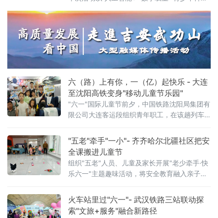
创”为核心，紧密围绕“创新成果转化年”活动以
及“培育好强科创兴产业的动能”行动展开，全方
位展示了攸县在科技创新驱动下，产业升级、
绿色发展和智慧教育领域取得的崭新成果，为
攸县的高质量发展注入了强劲的科技动力。
六（路）上有你，一（亿）起快乐 - 大连
至沈阳高铁变身"移动儿童节乐园"
"六一"国际儿童节前夕，中国铁路沈阳局集团有
限公司大连客运段组织青年职工，在该趟列车
上开展"六（路）上有你，一（亿）起快乐——
这个六一，坐高铁去撒
"五老"牵手"一小"- 齐齐哈尔北疆社区把安
全课搬进儿童节
组织"五老"人员、儿童及家长开展"老少牵手·快
乐六一"主题趣味活动，将安全教育融入亲子游
戏，用代际陪伴为孩子们送上节日祝福。活动
现场设置了多项互动游戏，社区"五老"与孩子们
火车站里过"六一"- 武汉铁路三站联动探
携手参与、亲密配合。"五老"人员耐心示范游戏
索"文旅+服务"融合新路径