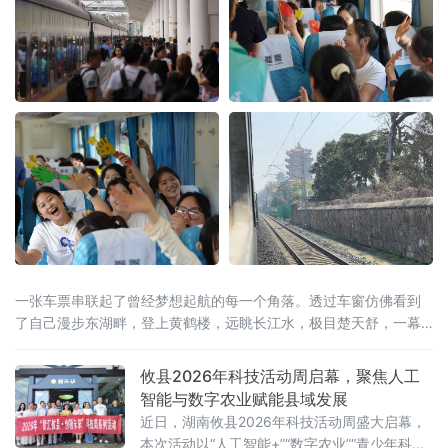
历史见证，更是全省深耕文化遗产保护、活化
文脉资源、铸牢中华
一张车票串联起了曾经梦想起航的每一个角落。透过车窗仿佛看到
了自己漫步东湖畔，登上黄鹤楼，远眺长江水，极目楚天舒，一幕
幕美景成为了青春记忆中共同的画卷。
攸县2026年科技活动周启幕，聚焦人工
智能与数字农业赋能县域发展
近日，湖南攸县2026年科技活动周盛大启幕，
本次活动以“人工智能+”“数字农业”“青少年科