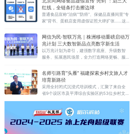
北京向网络食品虚假宣传“亮剑”：划三大
红线，全链条打击擦边球
普通食品宣称“治病”“防癌”、保健品直播间里“专
家”背书、蛋糕店套用虚假证照大肆扩张……这
些网络食品消费中的“隐秘角落”，正在遭遇一场
从源头到终端的精准打击。近日，北京市市场
网信为民·智联万兆｜株洲移动重磅启动万
监管局在全市范围内启动网络食品销售虚假宣
兆计划 三大数智新品点亮数字新生活
传专项整治行动，围绕网络食品销售全链条，
以万兆计划为牵引，建强数字底座、升级数智
划设虚假商业营销、虚假违法广告、平台及直
服务、拓展惠民场景，全力打造网络更畅、服
播相关违法行为三大类“红线”，严厉查处各类虚
务更优、生活更慧的数字株洲，为高质量发展
假宣传违法行为，全力守护市
贡献移动力量！
名师引路育“头雁” 福建探索乡村文旅人才
培育新路径
采用全封闭式沉浸式培训模式，汇聚了来自全
省9个设区市及平潭综合实验区的53位乡村文旅
骨干。与传统培训不同，本期研习营集结了7位
横跨理论