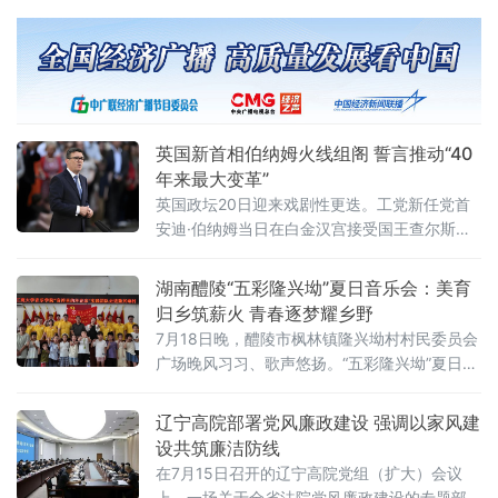
务总局公告2026年第21号），首次系统明确离
岸信托设立、存续、终止清算全环节的个人所
得税征管规则。根据公告，个人将财产装入离
岸信托以及通过离岸信托取得收益，均属于个
人所得税法规定的应税所得，应当依法申报纳
税。近年来，一些个人通过设立离岸信托进行
英国新首相伯纳姆火线组阁 誓言推动“40
财富代际传承、跨境资产配置及风险管理
年来最大变革”
英国政坛20日迎来戏剧性更迭。工党新任党首
安迪·伯纳姆当日在白金汉宫接受国王查尔斯三
世授权组建新政府，正式就任英国首相。前任
首相斯塔默于当天早些时候辞去首相职务。伯
湖南醴陵“五彩隆兴坳”夏日音乐会：美育
纳姆就任后数小时内即完成新一届内阁组建，
归乡筑薪火 青春逐梦耀乡野
多项人事任命出人意料，被视为其开启政治新
7月18日晚，醴陵市枫林镇隆兴坳村村民委员会
时代的明确信号。前国防大臣“爆冷”执掌财政根
广场晚风习习、歌声悠扬。“五彩隆兴坳”夏日音
据首相办公室发布的人事通报，最受瞩目的财
乐会顺利上演。本次活动是“音符里的种花家”公
政大臣一职由前国防大臣约翰·希利出任。希利
益实践团暑期“三下乡”社会实践的成果集中展
辽宁高院部署党风廉政建设 强调以家风建
上
演，也是本土青年学成归乡、以美育人、薪火
设共筑廉洁防线
相传的一次深情回馈，更是株洲市文联、湖南
在7月15日召开的辽宁高院党组（扩大）会议
工商大学落实省文联"村歌嘹亮"主题活动以及省
上，一场关于全省法院党风廉政建设的专题部