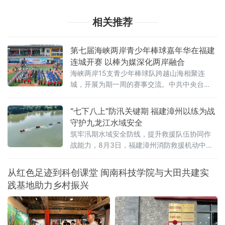
相关推荐
第七届海峡两岸青少年棒球嘉年华在福建
连城开赛 以棒为媒深化两岸融合
海峡两岸15支青少年棒球队跨越山海相聚连
城，开展为期一周的赛事交流。中共中央台
办、国务院台办副主任吴玺，福建省人民政府
副省长江尔雄，中国
“七下八上”防汛关键期 福建漳州以练为战
守护九龙江水域安全
筑牢汛期水域安全防线，提升救援队伍协同作
战能力，8月3日，福建漳州消防救援机动中队
联合漳州市蓝天救援队在漳州市九龙江流域开
展水域救援实战化演练。
从红色足迹到科创课堂 闽南科技学院与大田共建实
践基地助力乡村振兴