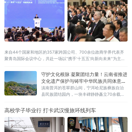
来自44个国家和地区的357家跨国公司、700余位政商学界代表齐
聚青岛国际会议中心，共赴一场以"携手'十五五'向新向未来"为主题
的开放之约。
守护文化根脉 凝聚团结力量！云南省推进
文化遗产保护与铸牢中华民族共同体意识
深度融合
滇南普洱的苍翠群山间，宁洱哈尼族彝族自治
县民族团结园内，一块丰碑静静矗立70余载。
被誉为“新中国民族团结第一碑”的普洱民族团结
誓词碑，镌刻着云南26个世居民族“从此我们一
高校学子毕业行 打卡武汉慢旅环线列车
心一德，团结到底，在中国共产党的领导下，
誓为建设平等自由幸福的大家庭而奋斗”的铮铮
誓言。它是云南各民族手足相亲、守望相助的