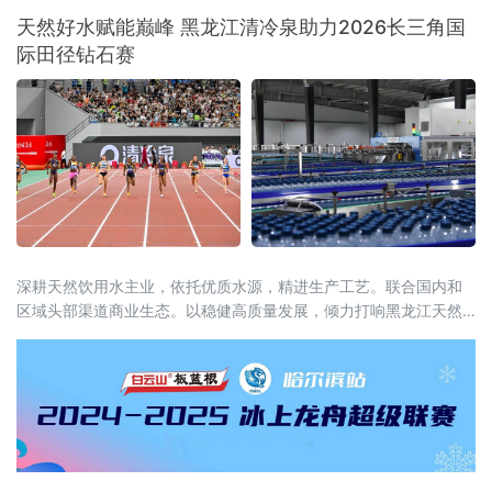
注，直径近一米的超大不锈钢盆前，创始人金
天然好水赋能巅峰 黑龙江清冷泉助力2026长三角国
正花戴着卫生手套，现场沉浸式翻拌红油辣
际田径钻石赛
菜，鲜爽香辣的气味瞬间飘散开来，展台前从
早到晚始终客流爆满。“地道辣菜”人气爆棚，球
迷专属福利暖心上线展台之上，一袋袋包装精
美的鸡西大冷面、窖缸酸菜、风味糖蒜整齐堆
叠，明码标价的菜
深耕天然饮用水主业，依托优质水源，精进生产工艺。联合国内和
区域头部渠道商业生态。以稳健高质量发展，倾力打响黑龙江天然
苏打水在中国的特色名片。