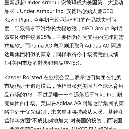
重新赶超Under Armour 安德玛成为美国第二大运动
品牌，Under Armour Inc. 安德玛创始人兼CEO
Kevin Plank 今年初已经承认他们的产品缺失时尚
度，导致需求下滑增长大幅放缓，NPD Group 称1月
该集团销售锐减25%，主要因为作为支柱的篮球鞋需
求疲软。而Puma AG 彪马则采取和Adidas AG 阿迪
达斯集团相似的策略，同样取得令市场满意的成绩，
1月美国市场的鞋类销售猛增45%。
Kasper Rorsted 在业绩会议上表示他们集团在北美
市场仍处于追赶模式，他指出虽然美国占全球体育用
品市场的1/3，不过是唯一一个远落后于Nike Inc. 耐
克集团的市场。美国在Adidas AG 阿迪达斯集团的策
略中处于优先级别，未来集团将持续从人员、基建和
营销等方面“不成比例地加大”对美国的投资，而该国