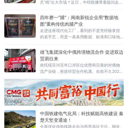
爪“啃”出大市场？近日，中经联播带着疑问走进
位于福建漳州龙海的全家福生产基地，100亩自
有厂区、5.8万平方米现代化车间智能高效，全
四年磨一“脯”：闽南新锐企业用“数据地
自动生产线有序作业，标准化生产保障产品品
图”重构传统肉脯产业
质稳定可靠。据了解，全家福集团创立于2004
走进这座现代化工厂，看到的不是凭经验拿捏
年，深耕食品行业二十余年，从单一肉制品加
的老手艺，而是一条条用数据、标准和口味地
工，发展为肉制品、烘焙馅料多元经营，已形
图铺就的升级之路。企业将传统味道拆解成一
成以全家福、
道道可量化、可追溯的工序：原料肉验收、低
雄飞集团深化中俄跨境物流合作 促进双边
温滚揉腌制、自动化摊筛、精准温控烘烤、洁
贸易往来
净内包装
依托绥芬河百年口岸区位优势和完善的对俄物
流产业链，抢抓经贸合作机遇。在前不久2026
亚洲物流双年展会上，与俄罗斯卢比卡尔公司
成功签署了战略合作协议，为深化中俄跨境物
流合作、促进双边贸易往来积蓄新力量。
中国铁建电气化局：科技赋能高铁建设 秦
楚天堑变通途！
全面优化供电线路走向与所亭选址方位，细化