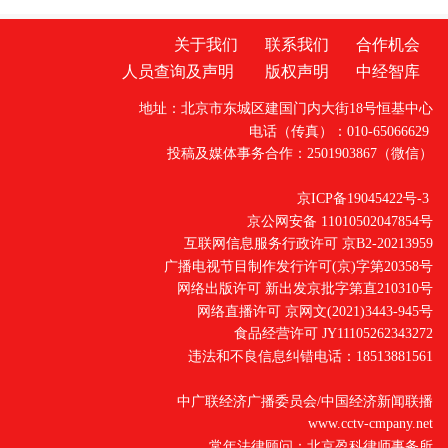
关于我们
联系我们
合作机会
人员查询及声明
版权声明
中经智库
地址：北京市东城区建国门内大街18号恒基中心
电话（传真）：010-65066629
投稿及媒体事务合作：2501903867（微信）
京ICP备19045422号-3
京公网安备 11010502047854号
互联网信息服务行政许可 京B2-20213959
广播电视节目制作发行许可(京)字第20358号
网络出版许可 新出发京批字第直210310号
网络直播许可 京网文(2021)3443-945号
食品经营许可 JY11105262343272
违法和不良信息纠错电话：18513881561
中广联经济广播委员会/中国经济新闻联播
www.cctv-cmpany.net
常年法律顾问：北京盈科律师事务所