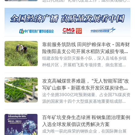
设备关键备件自主研制，为生产线连续稳定运
行提供坚实硬件保障。此举标志着鞍钢在关键
零部件国产化攻关领域取得新突破。据介绍，
8/1250成品机是该公司精品钢丝绳生产的核心
设备，其配套托轮此前长期依赖进口。进口托
轮采购成本高昂、供货周期较长，且损耗后易
靠前服务筑防线 田间护粮保丰收 - 国寿财
引发产线停机，长期制约设备运行效
险衡阳县支公司开展水稻防灾减损专项行
动
组建农险专业防灾服务小队，深入县域各乡镇
种植片区，开展稻飞虱专项排查、病虫害巡
检、农技指导及惠农政策宣讲一体化防灾减损
行动，将风控关口前移，变灾后被动理赔为灾
攻克高碱煤世界难题， “无人智能军团”改
前主动防控，全力守护农户种粮收益。 在田间
写矿山叙事 - 新疆准东开发区煤炭绿色智
地头，工作
能转型驶入深水区
这个坐拥3900亿吨预测储量、占全国7%煤炭资
源的国家第十四个大型煤炭基地重要组成部
分，正聚焦产业发展痛点，从破解煤炭利用“卡
脖子”难题到加快无人矿卡规模化落地，在“十五
百年矿坑变身生态绿洲 鞍钢集团治理案例
五”开局之年交出一份绿色化、智能化转型的硬
入选全球发展倡议优秀解决方案
核答卷。
成为唯一获此殊荣的钢铁企业，在国际舞台展