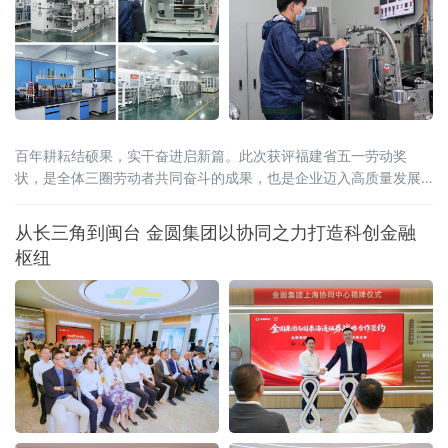
百年耕耘结硕果，实干奋进启新篇。此次获评福建省五一劳动奖
状，是全体三圈劳动者共同奋斗的成果，也是企业迈入高质量发展
新阶段的重要里程碑。
从长三角到闽台 金圆集团以协同之力打造科创金融
枢纽