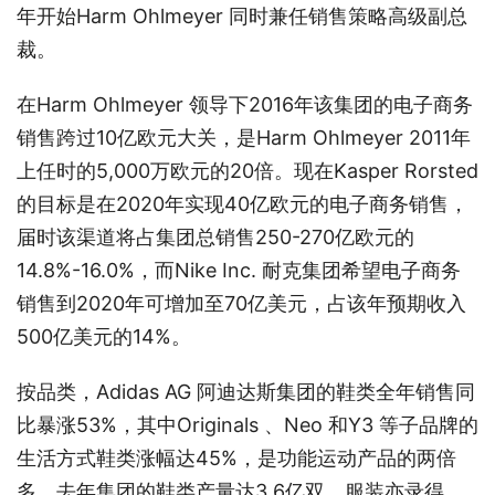
年开始Harm Ohlmeyer 同时兼任销售策略高级副总
裁。
在Harm Ohlmeyer 领导下2016年该集团的电子商务
销售跨过10亿欧元大关，是Harm Ohlmeyer 2011年
上任时的5,000万欧元的20倍。现在Kasper Rorsted
的目标是在2020年实现40亿欧元的电子商务销售，
届时该渠道将占集团总销售250-270亿欧元的
14.8%-16.0%，而Nike Inc. 耐克集团希望电子商务
销售到2020年可增加至70亿美元，占该年预期收入
500亿美元的14%。
按品类，Adidas AG 阿迪达斯集团的鞋类全年销售同
比暴涨53%，其中Originals 、Neo 和Y3 等子品牌的
生活方式鞋类涨幅达45%，是功能运动产品的两倍
多，去年集团的鞋类产量达3.6亿双。服装亦录得