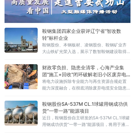
纸尿裤巨头推上风口浪尖——多款主流婴幼儿
纸尿裤被检出甲酰胺，一种被欧盟列为1B类生
殖毒性的有害物质。更令家长心惊的是记者的
亲身实验：穿戴一款
鞍钢集团四家企业获评辽宁省“智改数
转”标杆企业
鞍钢股份、本钢板材、凌钢股份、鞍钢矿业齐
大山铁矿光荣入选，展示了数智鞍钢建设取得
的最新成果。近年来，鞍钢集团锚定高端化、
智能化、绿色化发展方向，引导各级企业将人
财政零负担、隐患全清零，心海产业集
工智能、大数据、工业互联网等与生产经营深
团"施工+回收"闭环破解老旧小区废弃电
度融合，全力推进智能化改造、数字化转型，
缆消隐难题
将电力设施拆除专业能力与再生资源合规处置
为新鞍钢加快建设世界一流企业注入数智动
能力深度融合，在彻底消除废弃电缆安全隐患
能。鞍钢股份积
的同时，实现铜、铝等有色金属的资源化利
用，真正做到"新线入、旧线清、资源归"。
鞍钢股份SA-537M CL.1球罐用钢成功供
货“一带一路”能源项目
近日，鞍钢股份自主研发的SA-537M CL.1球罐
用钢成功供货“一带一路”能源项目，将用于液化
石油气（LPG）球罐建造。此举进一步巩固了鞍