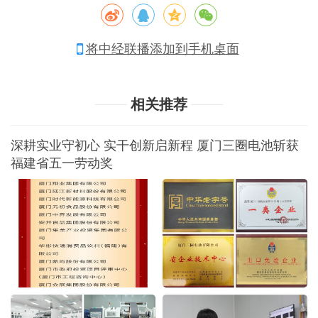
将中经联播添加到手机桌面
相关推荐
深耕实业守初心 实干创新启新程 厦门三圈电池斩获
福建省五一劳动奖