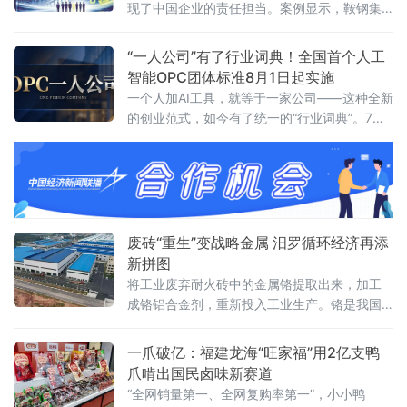
现了中国企业的责任担当。案例显示，鞍钢集
团对其矿业大孤山铁矿排岩场
“一人公司”有了行业词典！全国首个人工
智能OPC团体标准8月1日起实施
一个人加AI工具，就等于一家公司——这种全新
的创业范式，如今有了统一的“行业词典”。7月3
日，由浙江省数字经济发展中心、浙江省智能
经济与智慧城市促进会牵头，联合杭州市上城
区科技经信局、阿里云等14家单位共同编制的
《人工智能OPC术语》团体标准正式发布，将
于8月1日起实施。这是国内首个聚焦人工智能
OPC（One Person Company，一人公司）领
废砖“重生”变战略金属 汨罗循环经济再添
域的术语类标
新拼图
将工业废弃耐火砖中的金属铬提取出来，加工
成铬铝合金剂，重新投入工业生产。铬是我国
稀缺的战略金属资源，国内铬铁矿储量占全球
不足0.1%，九成以上依赖进口。锘锋新材料的
一爪破亿：福建龙海“旺家福”用2亿支鸭
技术团队另辟蹊径，将目光投向长期被忽视
爪啃出国民卤味新赛道
的“城市矿山”——废耐火砖
“全网销量第一、全网复购率第一”，小小鸭