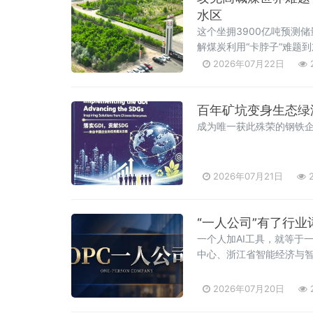
水区
这个坐拥3900亿吨预测
解煤炭利用“卡脖子”难题
2026年07月22日
百年矿坑变身生态绿
成为唯一获此殊荣的钢铁
2026年07月21日
2
“一人公司”有了行业
一个人加AI工具，就等于
中心、浙江省智能经济与智
OPC术语》团体标准正式发布
司）领域的术语类标
2026年07月20日