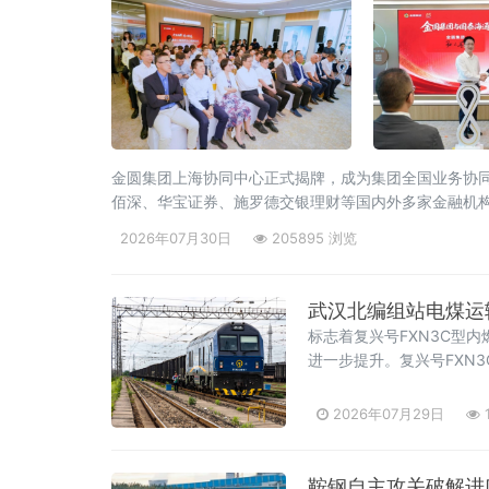
金圆集团上海协同中心正式揭牌，成为集团全国业务协
佰深、华宝证券、施罗德交银理财等国内外多家金融机
地，正加快推进上海国际金融中心建设和长三角一体化
2026年07月30日
205895 浏览
武汉北编组站电煤运
标志着复兴号FXN3C型内
进一步提升。复兴号FXN3
2026年07月29日
鞍钢自主攻关破解进