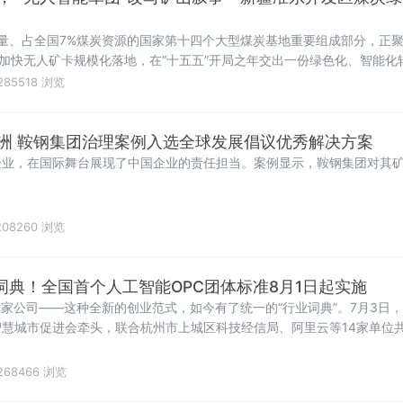
储量、占全国7%煤炭资源的国家第十四个大型煤炭基地重要组成部分，正
到加快无人矿卡规模化落地，在“十五五”开局之年交出一份绿色化、智能化
285518 浏览
洲 鞍钢集团治理案例入选全球发展倡议优秀解决方案
企业，在国际舞台展现了中国企业的责任担当。案例显示，鞍钢集团对其
08260 浏览
词典！全国首个人工智能OPC团体标准8月1日起实施
一家公司——这种全新的创业范式，如今有了统一的“行业词典”。7月3日
慧城市促进会牵头，联合杭州市上城区科技经信局、阿里云等14家单位
，将于8月1日起实施。这是国内首个聚焦人工智能OPC（One Person 
268466 浏览