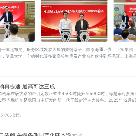
同一体化布局、服务区域发展大局的关键落子。国泰海通证券、上实集团
构，复旦大学、宁德时代等多家高校智库及产业合作伙伴到场见证。上海
发
输再提速 最高可达三成
燃机车在该线路的牵引定数正式由4500吨提升至5000吨，每趟车可多拉
C型内燃机车是我国自主研发的新一代干线货运主力装备。2025年12月8
151765 浏览
口依赖 关键备件国产化降本逾六成