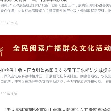
钢绳8/1250成品机进口托轮国产化替代改造工作，成功实现核心设备关
硬件保障。此举标志着鞍钢在关键零部件国产化攻关领域取得新突破。据介绍
的核心设备，其配套托轮此前长期依赖进口。进口托轮采购成本高昂、供
设备运行效
189849 浏览
间护粮保丰收 - 国寿财险衡阳县支公司开展水稻防灾减损
队，深入县域各乡镇种植片区，开展稻飞虱专项排查、病虫害巡检、农技
口前移，变灾后被动理赔为灾前主动防控，全力守护农户种粮收益。 在
130016 浏览
 “无人智能军团”改写矿山叙事 - 新疆准东开发区煤炭