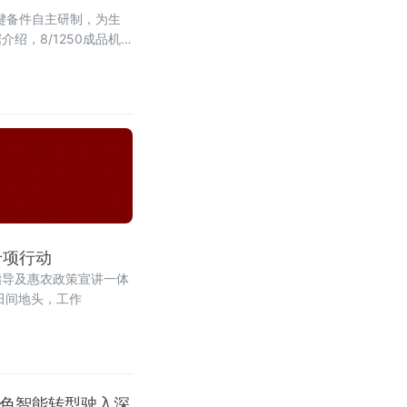
键备件自主研制，为生
，8/1250成品机
货周期较长，且损耗后易
专项行动
指导及惠农政策宣讲一体
田间地头，工作
绿色智能转型驶入深