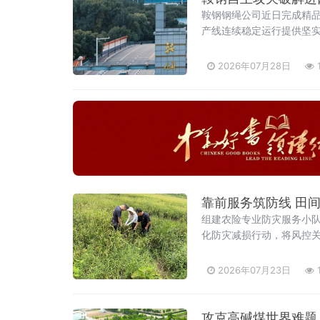
鞍钢钢绳公司近日完成精品
产线连续稳定运行提供坚实
是该公司精品钢丝绳生产
引发产线停机，长期制约
2026年07月28日
靠前服务筑防线 田
组建农险专业防灾服务小
化防灾减损行动，将风控关
2026年07月23日
攻克高碱煤世界难题，