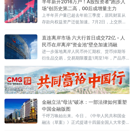
半年新开2016万户！A股投资者“跑步入
阿拉伯、俄罗斯、伊拉克、科威特、哈萨克斯
场”创历史第二高，00后成增量主力
坦、阿尔及利亚和阿曼的代表当天举行线上会
上半年开户量已超去年前三季度，居民财富从
议，研判全球石油市场现状与前景。会后声明
存款向权益资产迁徙加速。7月2日，上交所官
说，各参与国将谨慎维护市场稳定，视市场情
网一纸数据引发市场广泛关注：2026年6月A股
况灵活调整产量。根据声明，七国将于8月2日
市场新开户数达286.46万户，环比增长3.6%，
直连离岸市场 六大行首日成交72亿 - 人
再次开会，就9月产量作出进一步
同比增长73.99%。拉长时间来看，2026年上
民币在岸离岸"资金池"壁垒加速消融
半年A股累计新开户2016.13万户，较2025年同
进一步落地离岸人民币外汇期权、货币掉期等
期的1259.77万户增长约60%。这一数字意味着
衍生品交易，交易期限覆盖1周至1年，产品序
什么？2025年全年A股新开户合计为274
列从即期、远期向全品类延伸。
金融立法"母法"破冰：一部法律如何重塑
中国金融版图
千呼万唤始出来。今日，《中华人民共和国金
融法（草案）》正式提请十四届全国人大常委
会第二十三次会议首次审议。这部酝酿多年的