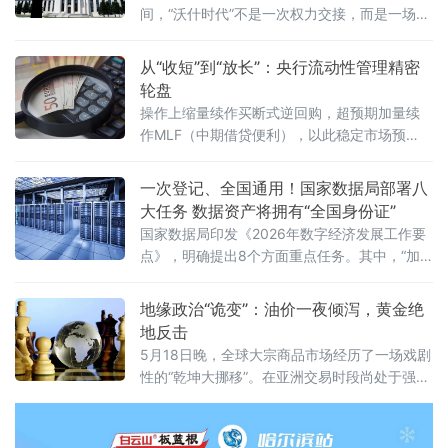
间，“沃什时代”不是一次权力交接，而是一场对
全球货币体系的“压力测试”。
从“收短”到“放长”：央行流动性管理精密
轮盘
操作上缩量续作买断式逆回购，超预期加量续
作MLF（中期借贷便利），以此稳定市场预
期。2026年5月25日，央行向市场投放6000亿
元1年期MLF资金，冲抵当月5000亿元MLF到
一次登记、全国通用！国家数据局部署八
期量后实现1000亿元净投放，而就在此之前的
大任务 数据资产将拥有“全国身份证”
5月中旬，3个月和6个月两个期限的买断式逆回
国家数据局印发《2026年数字经济发展工作要
购刚实现10000亿元规模的净回笼，两者共
点》，明确提出8个方面重点任务。其中，“加
快建立全国统一数据产权登记制度”被列为深化
数据要素市场化配置改革的首要举措，成为最
地缘政治“诡变”：油价一夜倾泻，黄金绝
受市场瞩目的政策亮点。数据作为第五大生产
地反击
要素，其产权归属长期处于“有财产、无凭证”的
5月18日晚，全球大宗商品市场经历了一场戏剧
模糊地带。各地分散探索的数
性的“乾坤大挪移”。在亚洲交易时段尚处于强势
震荡的国际油价，在北京时间晚间突然调头向
下——WTI原油期货失守100美元/桶关键心理
关口，布伦特原油期货同步大幅跳水，盘中跌