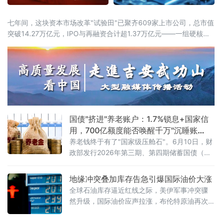
七年间，这块资本市场改革"试验田"已聚齐609家上市公司，总市值
突破14.27万亿元，IPO与再融资合计超1.37万亿元——一组硬核数
据，勾勒出中国"硬科技"资本生态从无到有、由小到大的完整跃迁。
近13%研发投入强度，七年稳居A股之首如果说创新是引擎，资本便
是燃料。科创板连续七年保持近13%的研发投入强度，远超全社会
研发经
国债"挤进"养老账户：1.7%锁息+国家信
用，700亿额度能否唤醒千万"沉睡账
户"？
养老钱终于有了"国家级压舱石"。6月10日，财
政部发行2026年第三期、第四期储蓄国债（电
子式），最大发行额合计700亿元。与以往不同
的是，这两期国债首次设置了个人养老金专属
地缘冲突叠加库存告急引爆国际油价大涨
额度，面向个人养老金账户投资者定向发售。
全球石油库存逼近红线之际，美伊军事冲突骤
这意味着，自2026年6月起，全国超7200万个
然升级，国际油价应声拉涨，布伦特原油再次
人养老金开户人，终于可以用"养老钱"买国债
站上93美元关口。然而，油市正面临一个根本
了。首批产品亮相：3年期1.63%，5年期1.7%