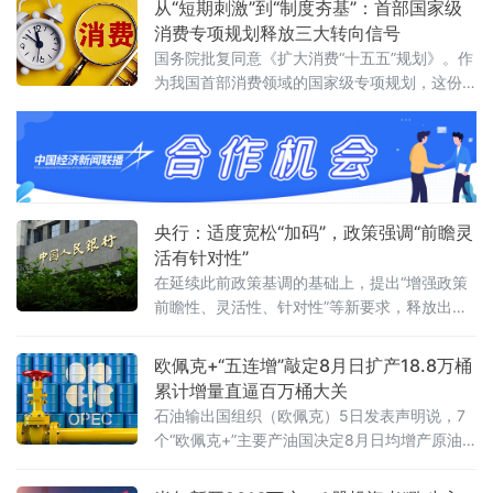
从“短期刺激”到“制度夯基”：首部国家级
增量累计为20.84万亿元，人民币贷款增加
消费专项规划释放三大转向信号
10.72万亿元。同日，国务院新闻办公室举行新
国务院批复同意《扩大消费“十五五”规划》。作
闻发布会，中国人民银行新闻发
为我国首部消费领域的国家级专项规划，这份
文件锚定2030年社会消费品零售总额达到60万
亿元左右的目标，围绕6个方面部署了28条重点
任务举措，勾勒出一幅“扩量”与“提质”并行的消
费高质量发展蓝图。多位专家指出，规划的深
层意义在于促消费逻辑正发生系统性转变——
从“刺激”转向“夯基”，从“补缺”
央行：适度宽松“加码”，政策强调“前瞻灵
活有针对性”
在延续此前政策基调的基础上，提出“增强政策
前瞻性、灵活性、针对性”等新要求，释放出宏
观政策将进一步精准发力的清晰信号。研判内
外挑战 明确政策总基调会议认为，今年以来宏
欧佩克+“五连增”敲定8月日扩产18.8万桶
累计增量直逼百万桶大关
石油输出国组织（欧佩克）5日发表声明说，7
个“欧佩克+”主要产油国决定8月日均增产原油
18.8万桶，并重申维护市场稳定的承诺。至
此，主要产油国已连续五个月宣布增产。沙特