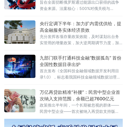
关税
旨在全面切断俄罗斯通过能源出口获得的战争
资金来源。法案核心：500%对俄关税与
100%“买家税”法案中最具冲击力的条款，是授
权美国联邦
央行定调下半年：加力扩内需优供给，提
高金融服务实体经济质效
充分发挥各项存量政策效能，及时谋划出台务
实管用的增量政策，加大逆周期调节力度，加
力扩大内需、优化供给，推动经济持续向新向
优向好发展。
九部门联手打通科技金融“数据孤岛” 首份
全国性数据目录出炉
首次发布《全国科技金融领域数据开发利用目
录1.0》，标志着我国科技金融领域数据治理迈
入标准化、体系化新阶段。长期以来，科技型
企业尤其是中小科
万亿再贷款精准“补腰”：民营中型企业首
次纳入支持范围，余额已超7600亿元
政策推出半年间，一个长期被忽视的群体——
民营中型企业——首次被纳入再贷款支持版
图，长期困扰它们的“腰部悬空”融资困局正在被
打破。