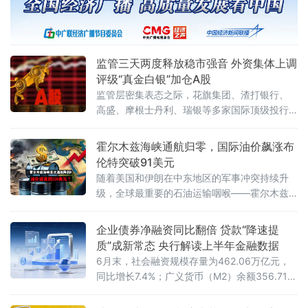
监管三天两度释放稳市强音 外资集体上调
评级“真金白银”加仓A股
监管层密集表态之际，花旗集团、渣打银行、
高盛、摩根士丹利、瑞银等多家国际顶级投行
同步上调A股评级或发布看多研报，外资正在用
实际行动表达对中国资产的乐观态度。
霍尔木兹海峡通航归零，国际油价飙涨布
伦特突破91美元
随着美国和伊朗在中东地区的军事冲突持续升
级，全球最重要的石油运输咽喉——霍尔木兹
海峡的通航量已降至零。受此影响，国际原油
期货19日在开始新一周交易后价格显著上涨，
企业债券净融资同比翻倍 贷款“降速提
布伦特原油期货价格突破每桶90美元关口。截
质”成新常态 央行解读上半年金融数据
至美东时间19日18时15分，纽约商品交易所8
6月末，社会融资规模存量为462.06万亿元，
月交货的轻质原油期货价格最高升至每桶85.17
同比增长7.4%；广义货币（M2）余额356.71万
美元，上涨2.68美元，涨幅为3.25%；9月交货
亿元，同比增长8%；人民币贷款余额282.63万
的伦敦布伦特原油期货价格最
亿元，同比增长5.2%。上半年，社会融资规模