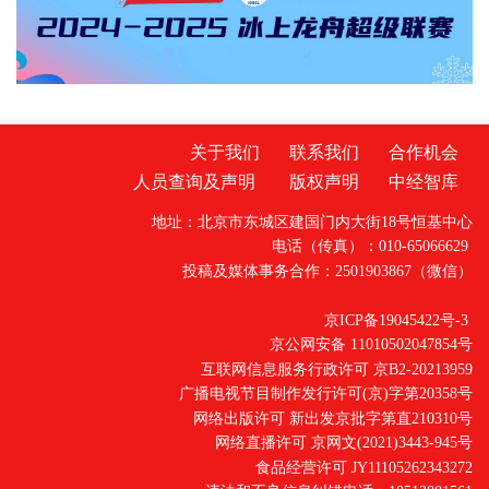
幅一度扩大至1%以上。与此同时，黄金市场则
上演了截然相反的剧情：现货黄金在早盘刚刚
跌破4500美元/盎司、创下近两个月新低之后，
晚间骤然拉升，一举收复失地
关于我们
联系我们
合作机会
人员查询及声明
版权声明
中经智库
地址：北京市东城区建国门内大街18号恒基中心
电话（传真）：010-65066629
投稿及媒体事务合作：2501903867（微信）
京ICP备19045422号-3
京公网安备 11010502047854号
互联网信息服务行政许可 京B2-20213959
广播电视节目制作发行许可(京)字第20358号
网络出版许可 新出发京批字第直210310号
网络直播许可 京网文(2021)3443-945号
食品经营许可 JY11105262343272