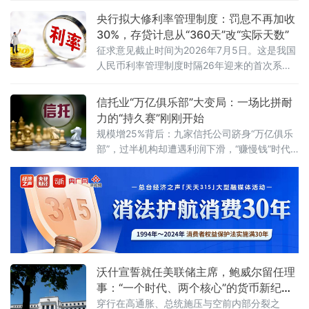
性的结构性转变——地缘政治溢价正在取代供
具体来看，第三期期限
需基本面，成为主导价格的核心变量。6月10
央行拟大修利率管理制度：罚息不再加收
日，国际原油市场经历了一场“双重驱动”的剧烈
30%，存贷计息从“360天”改“实际天数”
波动。当日早盘，受美军对伊朗发动新一轮空
征求意见截止时间为2026年7月5日。这是我国
袭消息影响，WTI原油期货价格上涨1.63%，布
人民币利率管理制度时隔26年迎来的首次系统
伦特原油期货价格上涨1.72
性大修。新规共四章二十九条，聚焦人民币存
贷款利率管理，明确央行与金融机构的职责，
信托业“万亿俱乐部”大变局：一场比拼耐
同时整合散落在多份老旧规
力的“持久赛”刚刚开始
规模增25%背后：九家信托公司跻身“万亿俱乐
部”，过半机构却遭遇利润下滑，“赚慢钱”时代
正式开启。2026年5月31日，备受瞩目的信托
业务三分类新规三年过渡期正式画上句号。这
场自2023年3月启动、被称为行业近十年最大
业务改革的制度重塑，以一份沉甸甸的成绩单
落下帷幕——全行业受托资产规模突破34万亿
元，创出历史新高。三年前，原银保监会发
布“三分类新规”，将信托业务划
沃什宣誓就任美联储主席，鲍威尔留任理
事：“一个时代、两个核心”的货币新纪元
开启
穿行在高通胀、总统施压与空前内部分裂之