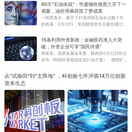
金融领域"管总"大法，终于从幕后走向台前。这
60天"石油休战"：华盛顿给德黑兰开了一
不是一次普通的立法程序，而是中国金融法治
扇窗，油价用暴跌投了赞成票
建设迈出的历史性一步。一、"1+N+X"：一张
一纸豁免令，撕开了封堵伊朗石油长达数十年
图看懂金融法律新格局金融法的定位极为清晰
的铁幕。6月22日，美国财政部长贝森特通过社
——金融法律体系中的"1"。所谓"1+N+X"：金
交媒体扔出一枚重磅炸弹：财政部已发布为期
融法是统领全局的"1"，银行
60天的一般许可，全面豁免伊朗原油、石化及
15条利用外资新政：金融医药准入大突
石油产品的生产、交付与销售制裁，期限直指
破，外资企业可享“国民待遇”
2026年8月21日。更具颠覆性的是——伊朗石
商务部、国家发展改革委、财政部6月22日联合
油可以用美元结算，甚至可以卖给美国买家。
发布《利用外资固稳促优行动方案》，围绕扩
消息落地不到24小时，国际原油期货市场剧烈
大市场准入、提升外商投资便利度、提高投资
震荡：纽约商品交易所8月交货的轻质原油
促进水平、健全外商投资服务保障体系、优化
从"试验田"到"主阵地" ，科创板七年淬炼14万亿创新
外资管理等五方面提出15条政策举措。这是“十
资本生态
五五”开局之年，中国在稳外资领域推出的又一
重磅政策组合拳。服务业、金融业、医药产业
全面扩围在扩大市场准入方面，方案打出了一
套“组合拳”。服务业领域，稳步扩大职业技能