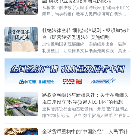
融”解决中亚贸易结算痛点的思考
的数智经济六大前沿课题的法治化系列研究。
从根本上解决数字人民币跨境应用“建而不用”的
标志
困局，为央行推广数字人民币提供可自我造
血、可复制扩张的高价值实战场景。
杜绝法律空转 细化法治规则 - 亟须加快出
台《民营经济促进法》实施细则
加快推动国务院层面统一实施细则出台，破除
制度梗阻，让法律条文从纸面走向实践，真正
以法治力量激活民营经济发展动能。
路权金融崛起与新疆跃迁：关于在新疆边
境口岸设立“数字贸易人民币区”的畅想
重构陆路贸易金融基础设施，开启“数字丝绸之
路”枢纽新纪元。设立“数字贸易人民币区”在新
疆边境口岸（霍尔果斯+阿拉山口+自贸区）设
立“数字贸易人民币区”，作为路权金融创新的集
全球货币重构中的“中国路径”：人民币补