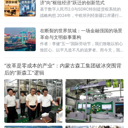
对平衡，而非单纯追求效率"的核心命题，不啻
济”向“枢纽经济”跃迁的创新范式
为当前经济学界
基于数字人民币2.0与SDRC特别提货权系统的
战略构想.2024年，中欧班列经新疆口岸通行
1.6万列，占全国五成以上，过货量占全国铁路
口岸三分之一。然而，这些钢铁巨龙每日穿行
在断裂的世界筑城：一场金融强国的场景
而过，留给新疆的仅是换装费、仓储费和司机
革命与文明叙事重构
的一盒盒饭钱。货物呼啸而去，结算在沿海完
作者：李健“五一”国际劳动节，我们致敬以初心
成，资金不沉淀，产业不集聚，人才不回流
致匠心、以平凡造不凡的追梦者。而今天，我
——这是新疆口岸“过货大、增加值小”的结构性
们致敬的方式，是审视一个正在加速断裂的世
困局，也是“通道经济”无法自发转
界，并在裂缝中寻找那一束属于中国的筑城之
“改革是零成本的产业”：内蒙古森工集团破冰突围背
光。
后的“新森工”逻辑