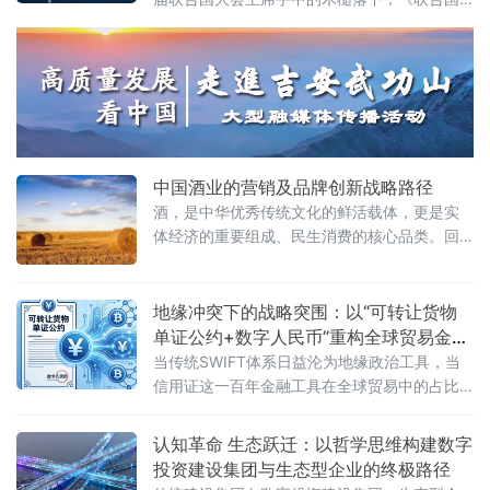
广泛关注与深度探讨，为行业技术发展指明了
可转让货物单证公约》（《阿克拉公约》）以
务实可行的路径。
协商一致方式获得通过。这一刻，全球贸易金
融的百年格局被正式改写。这份由中国在联合
国国际贸易法委员会（UNCITRAL）发起、全
程主导并深度制定的国际公约，源自重庆铁路
提单物权化的司法实践与中
中国酒业的营销及品牌创新战略路径
酒，是中华优秀传统文化的鲜活载体，更是实
体经济的重要组成、民生消费的核心品类。回
望近三十年发展征程，中国社会历经全方位结
构性变革，消费群体、城乡格局、流通渠道、
传播生态同步迭代重塑，酒业也在时代浪潮中
地缘冲突下的战略突围：以“可转让货物
完成了从粗放扩张到精细运营、从规模增长到
单证公约+数字人民币”重构全球贸易金融
质量提升的深刻转型。
新秩序
当传统SWIFT体系日益沦为地缘政治工具，当
信用证这一百年金融工具在全球贸易中的占比
从80%降至不足15%，一个根本性问题浮出水
面：中国如何在动荡中构建自主可控、安全高
认知革命 生态跃迁：以哲学思维构建数字
投资建设集团与生态型企业的终极路径