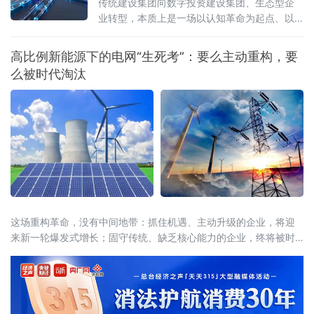
传统建设集团向数字投资建设集团、生态型企
业转型，本质上是一场以认知革命为起点、以
哲学思维为底层工具、以生态型企业为终极目
标的系统性重构。这场变革，将彻底告别“卖图
高比例新能源下的电网“生死考”：要么主动重构，要
纸、卖工程、卖劳务”的低端价值创造模式，全
么被时代淘汰
面转向“卖产品、卖解决方案、卖投建运一体
化、卖应用场景、卖全生命周期价值创造能
力”的高端生态模式。我们以逻辑学明确本体、
以辩证法
这场重构革命，没有中间地带：抓住机遇、主动升级的企业，将迎
来新一轮爆发式增长；固守传统、缺乏核心能力的企业，终将被时
代无情淘汰。