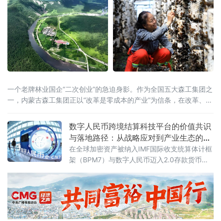
一个老牌林业国企“二次创业”的急迫身影。作为全国五大森工集团之
一，内蒙古森工集团正以“改革是零成本的产业”为信条，在改革、科
技、产业的“三重奏”中寻找高质量发展的答案。
数字人民币跨境结算科技平台的价值共识
与落地路径：从战略应对到产业生态的系
统性重构
在全球加密资产被纳入IMF国际收支统算体计框
架（BPM7）与数字人民币迈入2.0存款货币时
代的双重变革背景下，中国面临将主权数字货
币的“规则红利”转化为“产业效能”的历史性机
遇。本文以宁波SDRC货权数字凭证交易结系为
研究样本，系统论证了数字人民币跨境结算科
技平台作为连接全球统计规则、国家金融基础