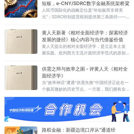
成载体与制度试验田。
短板，e-CNY/SDRC数字金融系统架桥粱
人民币国际化的战略定位是“补短板而非替美
元”；SDRC特别提货权则提供第三条路径——
不挑战任何主权货币，只优化贸易结算效率。
两者协同，构成中国参与全球货币格局重构的
黄人天新著《相对全面经济学：探索经济
完整工具箱。
发展的捷径》核心内容与当代借鉴价值
黄人天提出的相对全面经济学，是立足本土发
展实践、批判西方主流片面经济学范式的原创
性经济理论，核心是打破传统单一、绝对化的
比较优势教条，构建适配后发国家赶超发展的
供需之辩与效率之困 - 评黄人天《相对全
动态、全面、务实的经济发展逻辑
面经济学》
当"效率神话"遭遇"供需失衡"中国经济正处在一
个极其微妙的历史节点。一方面，我们拥有全
球最为完整的工业体系、规模庞大的基础设施
和日益精进的技术能力；另一方面，消费疲
软、产能过剩、增长乏力却如影随形，"通缩阴
影"与"资产负债表衰退"的议论不绝于耳。在这
个背景下，黄人天先生推出其新著《相对全面
经济学》，提出"经济发展的核心是实现供需相
路权金融：新疆边境口岸从“通道经