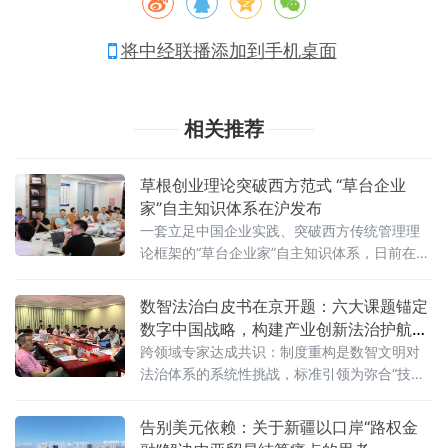
将中经联播添加到手机桌面
相关推荐
草根创业理论突破西方范式 “草台企业
家”自主知识体系在沪发布
一套立足中国企业实践、突破西方传统管理理
论框架的“草台企业家”自主知识体系，日前在上
海同济大学科技园发布。这一理论由同济大学
法学院教授朱国华在“凤凰涅槃·逐梦前行——企
数智法治白皮书在京开题：六大课题锚定
业家精神与创业经验专题分享会”上正式提出，
数字中国战略，构建产业创新法治护航新
标志着中国本土企业家理论研究取得重要进
范式
跨领域专家达成共识：制度重构是数智文明对
展。6月27日，由博士联盟主办、中国经济新闻
法治体系的系统性挑战，标准引领为弥合“技术-
联播网上海运营中心联合主办的专题分享会在
制度”鸿沟关键，正式启动涵盖数智化就业、数
同济大学科技园举行。同济大学、上海大学等
智化消费、数智化创新、数智化易货、数智经
告别美元依赖：关于新疆以口岸“路权金
高
济宏观法治，以及基于智能体与智能体元宇宙