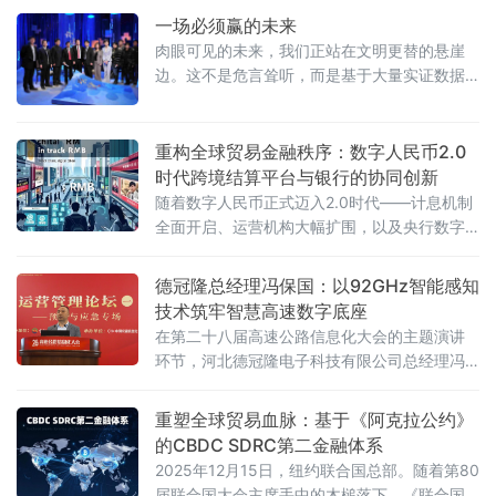
设施与区域产业集群的“超级接口”的战略价值。
一场必须赢的未来
文章从价值共识的形成逻辑、技术架构的刚性
肉眼可见的未来，我们正站在文明更替的悬崖
边。这不是危言耸听，而是基于大量实证数据
推演出的必然结论。我们正在输掉一场看不见
的战争：人才的黑洞先
重构全球贸易金融秩序：数字人民币2.0
时代跨境结算平台与银行的协同创新
随着数字人民币正式迈入2.0时代——计息机制
全面开启、运营机构大幅扩围，以及央行数字
人民币国际运营中心与运营管理中心的相继揭
牌，中国正站在从“金融大国”迈向“金融强国”的
德冠隆总经理冯保国：以92GHz智能感知
历史性关口。本文以宁波保税区跨境供应链管
技术筑牢智慧高速数字底座
理与结算科技有限公司（以下简称“宁波跨境结
在第二十八届高速公路信息化大会的主题演讲
算科技”）原创的“白名单机制四方新型易货贸易
环节，河北德冠隆电子科技有限公司总经理冯
跨境数字金融结算科技”模式为核心，系统阐述
保国发表《一体化智能感知网助力交通基础设
其与数字人民币运营机构银行协同创新的战
施数字化转型》主题演讲，紧扣92GHz频段国
重塑全球贸易血脉：基于《阿克拉公约》
家标准实施的行业背景，结合德冠隆的技术研
的CBDC SDRC第二金融体系
发与项目实践，从企业角度分享了智慧高速感
2025年12月15日，纽约联合国总部。随着第80
知层技术创新的思路与成果，引发现场嘉宾的
届联合国大会主席手中的木槌落下，《联合国