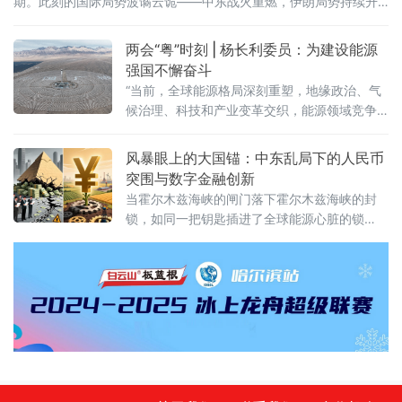
期。此刻的国际局势波谲云诡——中东战火重燃，伊朗局势持续升
级，美国深陷地缘冲突泥潭，美元霸权的制度根基在战火与制裁中
悄然松动。与此同时，中国人民银行于2026年1月1日正式启动数字
两会“粤”时刻 | 杨长利委员：为建设能源
人民币2.0版，将数字人民币从“数字现金”升级为“数字存款货币”，
强国不懈奋斗
计息机制、智能合约、跨境支付三大核心功能全面激活。
“当前，全球能源格局深刻重塑，地缘政治、气
候治理、科技和产业变革交织，能源领域竞争
加剧；我国经济社会发展与‘双碳’战略目标叠
加，对统筹能源安全保障与绿色低碳转型提出
风暴眼上的大国锚：中东乱局下的人民币
更高要求。
突围与数字金融创新
当霍尔木兹海峡的闸门落下霍尔木兹海峡的封
锁，如同一把钥匙插进了全球能源心脏的锁
孔。近20%的全球原油供应被切断，油价飙
升，通胀蔓延，本已步履蹒跚的全球经济再度
承压。美军全部撤出中东，留下的不是和平，
而是更加破碎的权力真空——胡塞武装的导
弹、伊朗的巡逻艇、各派民兵的检查站，共同
编织着一张动荡的安全网。这是2026年春天，
世界面临的真