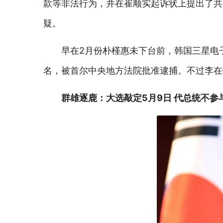
款等非法行为，并在崔顺实起诉状上提出了共
疑。
早在2月份朴槿惠未下台前，韩国三星电
名，被首尔中央地方法院批准逮捕。不过李在
群雄逐鹿：大选敲定5月9日 代总统不参