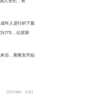
候选人登记，有
46名成年人进行的下届
为17%，位居第
行职务后，黄教安开始
【责任编辑：王迪】