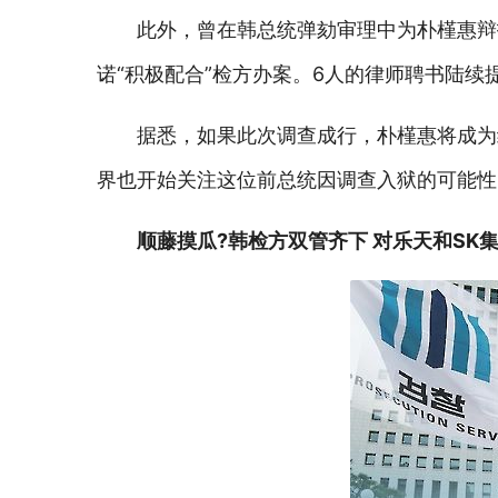
此外，曾在韩总统弹劾审理中为朴槿惠辩
诺“积极配合”检方办案。6人的律师聘书陆
据悉，如果此次调查成行，朴槿惠将成为
界也开始关注这位前总统因调查入狱的可能性
顺藤摸瓜?韩检方双管齐下 对乐天和SK集