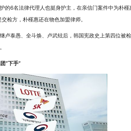
护的6名法律代理人也挺身护主，在亲信门案件中为朴槿
续提交检方，朴槿惠还在物色加盟律师。
继卢泰愚、全斗焕、卢武铉后，韩国宪政史上第四位被
。
团“下手”