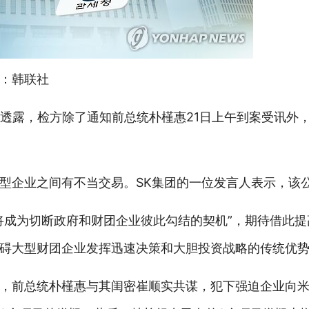
：韩联社
日透露，检方除了通知前总统朴槿惠21日上午到案受讯外
型企业之间有不当交易。SK集团的一位发言人表示，该
将成为切断政府和财团企业彼此勾结的契机”，期待借此
碍大型财团企业发挥迅速决策和大胆投资战略的传统优
，前总统朴槿惠与其闺密崔顺实共谋，犯下强迫企业向米