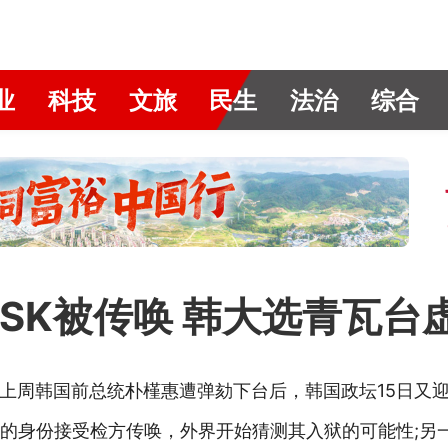
业
科技
文旅
民生
法治
综合
SK被传唤 韩大选青瓦台
道，自上周韩国前总统朴槿惠遭弹劾下台后，韩国政坛15日又
人的身份接受检方传唤，外界开始猜测其入狱的可能性;另