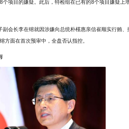
8个项目的嫌疑。此后，特检组在已有的8个项目嫌疑上
子副会长李在镕就因涉嫌向总统朴槿惠亲信崔顺实行贿、
镕方面在首次预审中，全盘否认指控。
与