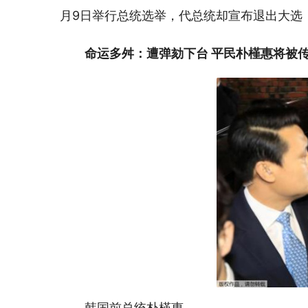
月9日举行总统选举，代总统却宣布退出大选
命运多舛：遭弹劾下台 平民朴槿惠将被
韩国前总统朴槿惠