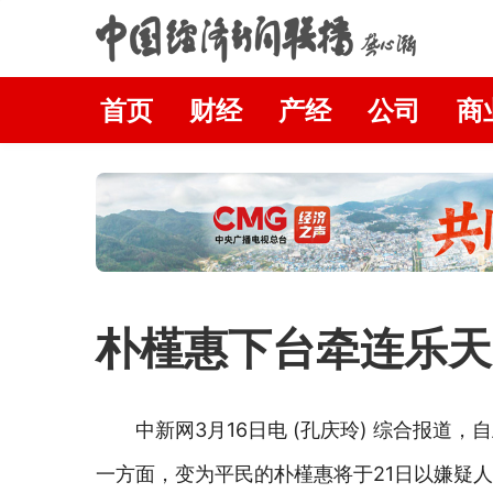
首页
财经
产经
公司
商
朴槿惠下台牵连乐天
中新网3月16日电 (孔庆玲) 综合报
一方面，变为平民的朴槿惠将于21日以嫌疑