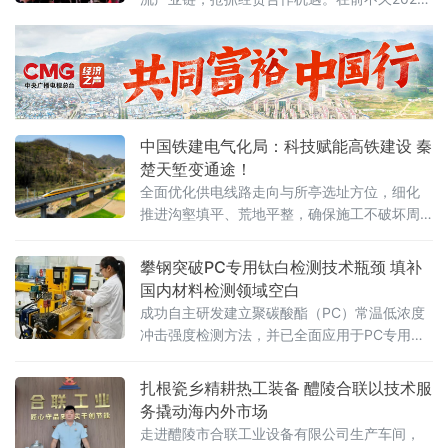
亚洲物流双年展会上，与俄罗斯卢比卡尔公司
成功签署了战略合作协议，为深化中俄跨境物
流合作、促进双边贸易往来积蓄新力量。
中国铁建电气化局：科技赋能高铁建设 秦
楚天堑变通途！
全面优化供电线路走向与所亭选址方位，细化
推进沟壑填平、荒地平整，确保施工不破坏周
边植被与水系，并及时进行生态恢复
攀钢突破PC专用钛白检测技术瓶颈 填补
国内材料检测领域空白
成功自主研发建立聚碳酸酯（PC）常温低浓度
冲击强度检测方法，并已全面应用于PC专用钛
白产品中试应用性能评估。此举标志着我国在
高端钛白产品应用性能检测领域迈出关键一
扎根瓷乡精耕热工装备 醴陵合联以技术服
步，为攀钢钒钛股份PC专用钛白产品的研发迭
务撬动海内外市场
代提供了精准、可靠的检测技术支撑。据悉，
走进醴陵市合联工业设备有限公司生产车间，
为精准匹配