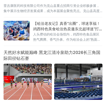
荃吉康医药科技有限公司作为克山县重点招商引资企业积极参展，
集中展示生物经济发展成果，成为本届展会聚焦亮点。克山县高度
重视、精心组织参展工作，立足"中国马铃薯种薯之乡"资源禀赋，锚
定生物经济发展方向，积极推动马铃薯深加工与医
【哈洽老友记】真香“出圈”，球迷享福！
鸡西特色美食哈洽热卖邀东北超球迷“打
卡尝鲜”
人头攒动的哈洽会场馆内，鸡西特色食品展区
热气腾腾、香气扑鼻。作为哈洽会上的“熟面
孔”，“永红金正花”冷面辣菜摊位再度引人关
注，直径近一米的超大不锈钢盆前，创始人金
天然好水赋能巅峰 黑龙江清冷泉助力2026长三角国
正花戴着卫生手套，现场沉浸式翻拌红油辣
际田径钻石赛
菜，鲜爽香辣的气味瞬间飘散开来，展台前从
早到晚始终客流爆满。“地道辣菜”人气爆棚，球
迷专属福利暖心上线展台之上，一袋袋包装精
美的鸡西大冷面、窖缸酸菜、风味糖蒜整齐堆
叠，明码标价的菜