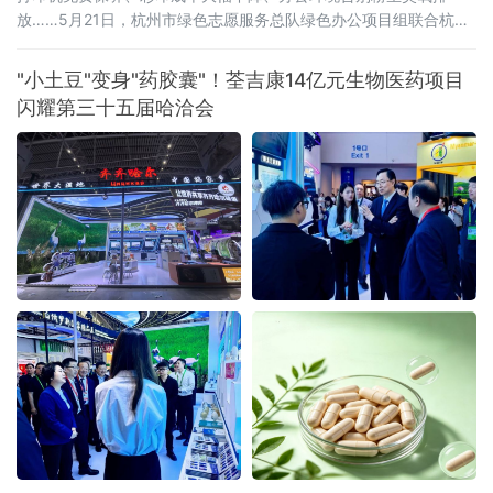
放……5月21日，杭州市绿色志愿服务总队绿色办公项目组联合杭州
市上城区蓝海环保公益服务社、杭州婺城商会、杭州神驰数码办公
设备有限公司等机构，组织志愿者走进滨江区西兴产业社区，在盛
"小土豆"变身"药胶囊"！荃吉康14亿元生物医药项目
大科技园开展绿色办公主题惠企服务。由爱普生（中国）有限公司
闪耀第三十五届哈洽会
与杭州神驰数码办公设备有限公司共同推进的“轻彩畅印”方案成为亮
点，该方案以独家冷