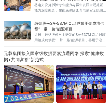
度融合，全力推进智能化改造、数字化转型，
缆消隐难题
将电力设施拆除专业能力与再生资源合规处置
为新鞍钢加快建设世界一流企业注入数智动
能力深度融合，在彻底消除废弃电缆安全隐患
能。鞍钢股份积
的同时，实现铜、铝等有色金属的资源化利
用，真正做到"新线入、旧线清、资源归"。
鞍钢股份SA-537M CL.1球罐用钢成功供
货“一带一路”能源项目
近日，鞍钢股份自主研发的SA-537M CL.1球罐
用钢成功供货“一带一路”能源项目，将用于液化
石油气（LPG）球罐建造。此举进一步巩固了鞍
钢集团在高端压力容器用钢领域的领先地位，
元载集团接入国家级数据要素流通网络 探索"健康数
为海外能源储运工程提供了关键材料支撑，提
据+共同富裕"新范式
升了鞍钢品牌的国际形象。