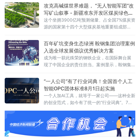
行动，将风控关口前移，变灾后被动理赔为灾
攻克高碱煤世界难题， “无人智能军团”改
前主动防控，全力守护农户种粮收益。 在田间
写矿山叙事 - 新疆准东开发区煤炭绿色智
地头，工作
能转型驶入深水区
这个坐拥3900亿吨预测储量、占全国7%煤炭资
源的国家第十四个大型煤炭基地重要组成部
分，正聚焦产业发展痛点，从破解煤炭利用“卡
脖子”难题到加快无人矿卡规模化落地，在“十五
百年矿坑变身生态绿洲 鞍钢集团治理案例
五”开局之年交出一份绿色化、智能化转型的硬
入选全球发展倡议优秀解决方案
核答卷。
成为唯一获此殊荣的钢铁企业，在国际舞台展
现了中国企业的责任担当。案例显示，鞍钢集
团对其矿业大孤山铁矿排岩场
“一人公司”有了行业词典！全国首个人工
智能OPC团体标准8月1日起实施
一个人加AI工具，就等于一家公司——这种全新
的创业范式，如今有了统一的“行业词典”。7月3
日，由浙江省数字经济发展中心、浙江省智能
经济与智慧城市促进会牵头，联合杭州市上城
区科技经信局、阿里云等14家单位共同编制的
《人工智能OPC术语》团体标准正式发布，将
于8月1日起实施。这是国内首个聚焦人工智能