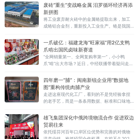
OPC（One Person Company，一人公司）领
废砖“重生”变战略金属 汨罗循环经济再添
域的术语类标
新拼图
将工业废弃耐火砖中的金属铬提取出来，加工
成铬铝合金剂，重新投入工业生产。铬是我国
稀缺的战略金属资源，国内铬铁矿储量占全球
不足0.1%，九成以上依赖进口。锘锋新材料的
一爪破亿：福建龙海“旺家福”用2亿支鸭
技术团队另辟蹊径，将目光投向长期被忽视
爪啃出国民卤味新赛道
的“城市矿山”——废耐火砖
“全网销量第一、全网复购率第一”，小小鸭
爪“啃”出大市场？近日，中经联播带着疑问走进
位于福建漳州龙海的全家福生产基地，100亩自
有厂区、5.8万平方米现代化车间智能高效，全
四年磨一“脯”：闽南新锐企业用“数据地
自动生产线有序作业，标准化生产保障产品品
图”重构传统肉脯产业
质稳定可靠。据了解，全家福集团创立于2004
走进这座现代化工厂，看到的不是凭经验拿捏
年，深耕食品行业二十余年，从单一肉制品加
的老手艺，而是一条条用数据、标准和口味地
工，发展为肉制品、烘焙馅料多元经营，已形
图铺就的升级之路。企业将传统味道拆解成一
成以全家福、
道道可量化、可追溯的工序：原料肉验收、低
雄飞集团深化中俄跨境物流合作 促进双边
温滚揉腌制、自动化摊筛、精准温控烘烤、洁
贸易往来
净内包装
依托绥芬河百年口岸区位优势和完善的对俄物
流产业链，抢抓经贸合作机遇。在前不久2026