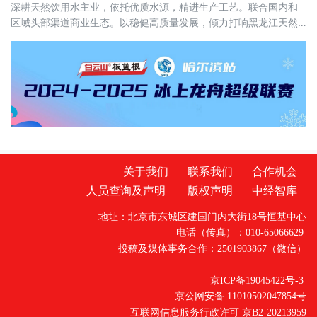
深耕天然饮用水主业，依托优质水源，精进生产工艺。联合国内和
区域头部渠道商业生态。以稳健高质量发展，倾力打响黑龙江天然
苏打水在中国的特色名片。
关于我们
联系我们
合作机会
人员查询及声明
版权声明
中经智库
地址：北京市东城区建国门内大街18号恒基中心
电话（传真）：010-65066629
投稿及媒体事务合作：2501903867（微信）
京ICP备19045422号-3
京公网安备 11010502047854号
互联网信息服务行政许可 京B2-20213959