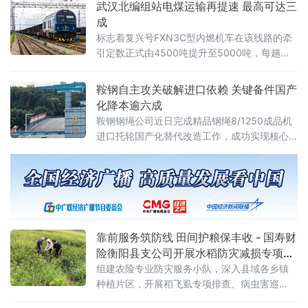
武汉北编组站电煤运输再提速 最高可达三
到场见证。上海是金融改革开放的前沿阵地，正加快推进上海国际
成
金融中心建设和长三角一体化发
标志着复兴号FXN3C型内燃机车在该线路的牵
引定数正式由4500吨提升至5000吨，每趟车
可多拉500吨电煤，运输效能进一步提升。复兴
号FXN3C型内燃机车是我国自主研发的新一代
鞍钢自主攻关破解进口依赖 关键备件国产
干线货运主力装备。2025年12月8日，
化降本逾六成
鞍钢钢绳公司近日完成精品钢绳8/1250成品机
进口托轮国产化替代改造工作，成功实现核心
设备关键备件自主研制，为生产线连续稳定运
行提供坚实硬件保障。此举标志着鞍钢在关键
零部件国产化攻关领域取得新突破。据介绍，
8/1250成品机是该公司精品钢丝绳生产的核心
设备，其配套托轮此前长期依赖进口。进口托
轮采购成本高昂、供货周期较长，且损耗后易
靠前服务筑防线 田间护粮保丰收 - 国寿财
引发产线停机，长期制约设备运行效
险衡阳县支公司开展水稻防灾减损专项行
动
组建农险专业防灾服务小队，深入县域各乡镇
种植片区，开展稻飞虱专项排查、病虫害巡
检、农技指导及惠农政策宣讲一体化防灾减损