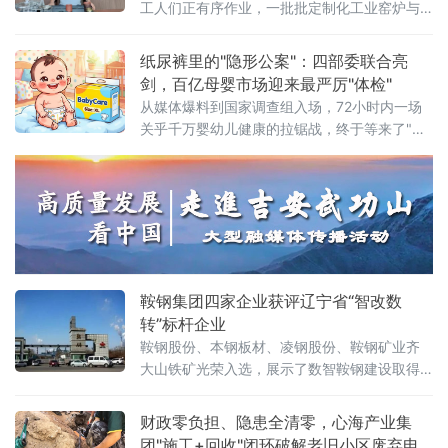
工人们正有序作业，一批批定制化工业窑炉与
烘房设备即将交付客户。这家集研发、设计、
生产、安装及售后运维于一体的专业热工装备
纸尿裤里的"隐形公案"：四部委联合亮
制造企业，正依托当地完整的电瓷产业链配套
剑，百亿母婴市场迎来最严厉"体检"
优势，成长为中南地区工业智能化窑炉领域的
从媒体爆料到国家调查组入场，72小时内一场
重要力量。合联工业设备深耕高压
关乎千万婴幼儿健康的拉锯战，终于等来了"裁
判"。风暴眼：一篇报道，撕开行业伤疤2026年
6月18日，《经济参考报》一篇调查报道犹如深
水炸弹，将"好奇""碧芭宝贝""Babycare"三大
纸尿裤巨头推上风口浪尖——多款主流婴幼儿
纸尿裤被检出甲酰胺，一种被欧盟列为1B类生
殖毒性的有害物质。更令家长心惊的是记者的
亲身实验：穿戴一款
鞍钢集团四家企业获评辽宁省“智改数
转”标杆企业
鞍钢股份、本钢板材、凌钢股份、鞍钢矿业齐
大山铁矿光荣入选，展示了数智鞍钢建设取得
的最新成果。近年来，鞍钢集团锚定高端化、
智能化、绿色化发展方向，引导各级企业将人
财政零负担、隐患全清零，心海产业集
工智能、大数据、工业互联网等与生产经营深
团"施工+回收"闭环破解老旧小区废弃电