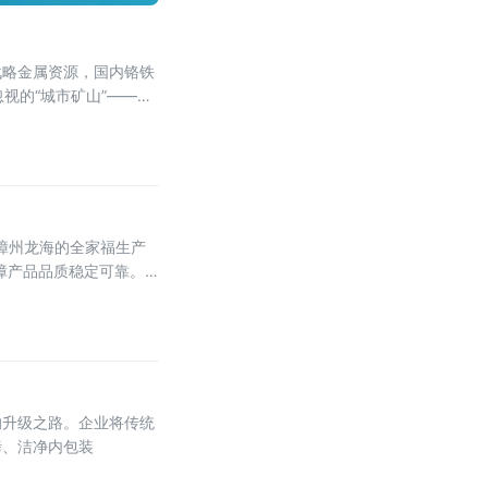
战略金属资源，国内铬铁
视的“城市矿山”——废
建漳州龙海的全家福生产
障产品品质稳定可靠。
烘焙馅料多元经营，已
的升级之路。企业将传统
烤、洁净内包装