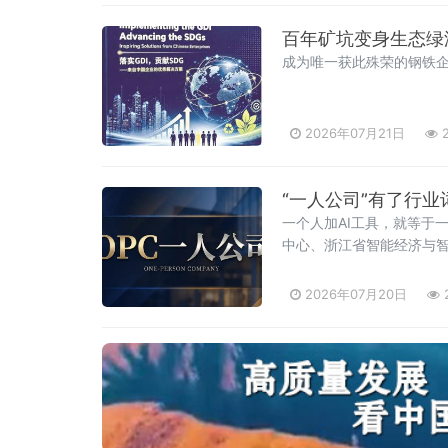
百年矿坑变身生态绿
成为唯一获此殊荣的钢铁
2026年07月21日
2
“一人公司”有了行业
一个人加AI工具，就等于
中心、浙江省智能经济与智
OPC术语》团体标准正式发布
司）领域的术语类标
2026年07月20日