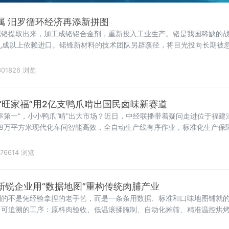
属 汨罗循环经济再添新拼图
属铬提取出来，加工成铬铝合金剂，重新投入工业生产。铬是我国稀缺的
，九成以上依赖进口。锘锋新材料的技术团队另辟蹊径，将目光投向长期被忽
01826 浏览
“旺家福”用2亿支鸭爪啃出国民卤味新赛道
率第一”，小小鸭爪“啃”出大市场？近日，中经联播带着疑问走进位于福
5.8万平方米现代化车间智能高效，全自动生产线有序作业，标准化生产保
2004年，深耕食品行业二十余年，从单一肉制品加工，发展为肉制品、
76614 浏览
新锐企业用“数据地图”重构传统肉脯产业
到的不是凭经验拿捏的老手艺，而是一条条用数据、标准和口味地图铺就
、可追溯的工序：原料肉验收、低温滚揉腌制、自动化摊筛、精准温控烘