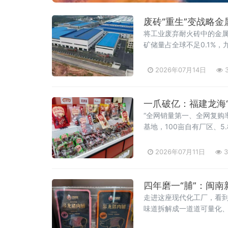
废砖“重生”变战略金
将工业废弃耐火砖中的金
矿储量占全球不足0.1%
耐火砖
2026年07月14日
3
一爪破亿：福建龙海
“全网销量第一、全网复购
基地，100亩自有厂区、
据了解，全家福集团创立于
形成以全家福、
2026年07月11日
3
四年磨一“脯”：闽南
走进这座现代化工厂，看
味道拆解成一道道可量化