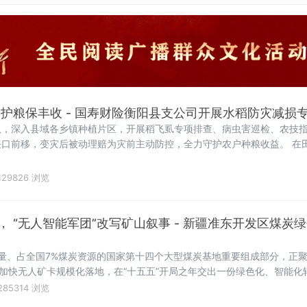
间护粮保丰收 - 国寿财险衡阳县支公司开展水稻防灾减损
队，深入县域各乡镇种植片区，开展稻飞虱专项排查、病虫害巡检、农技
口前移，变灾后被动理赔为灾前主动防控，全力守护农户种粮收益。 在
129826 浏览
 “无人智能军团”改写矿山叙事 - 新疆准东开发区煤炭
储量、占全国7%煤炭资源的国家第十四个大型煤炭基地重要组成部分，正
到加快无人矿卡规模化落地，在“十五五”开局之年交出一份绿色化、智能化
285314 浏览