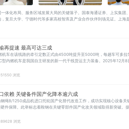
同一体化布局、服务区域发展大局的关键落子。国泰海通证券、上实集团
构，复旦大学、宁德时代等多家高校智库及产业合作伙伴到场见证。上海
发
输再提速 最高可达三成
燃机车在该线路的牵引定数正式由4500吨提升至5000吨，每趟车可多拉
C型内燃机车是我国自主研发的新一代干线货运主力装备。2025年12月8
151550 浏览
口依赖 关键备件国产化降本逾六成
钢绳8/1250成品机进口托轮国产化替代改造工作，成功实现核心设备关
硬件保障。此举标志着鞍钢在关键零部件国产化攻关领域取得新突破。据介绍
的核心设备，其配套托轮此前长期依赖进口。进口托轮采购成本高昂、供
设备运行效
189628 浏览