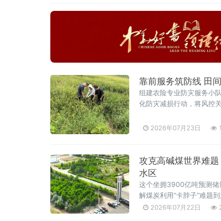
靠前服务筑防线 田
组建农险专业防灾服务小
化防灾减损行动，将风控关
2026年07月23日
攻克高碱煤世界难题，
水区
这个坐拥3900亿吨预测
解煤炭利用“卡脖子”难题
2026年07月22日