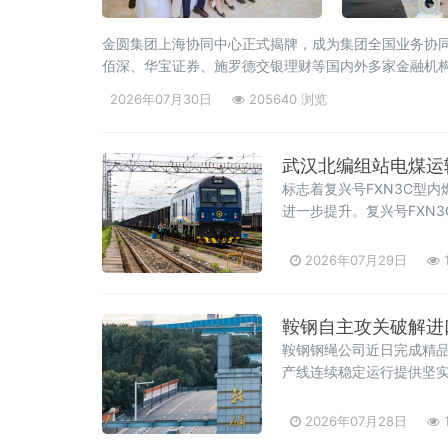
金圆集团上海协同中心正式揭牌，成为集团全国业务协
佰深、华宝证券、施罗德交银理财等国内外多家金融机
地，正加快推进上海国际金融中心建设和长三角一体化
2026年07月30日
205640 浏览
武汉北编组站电煤运
标志着复兴号FXN3C型内
进一步提升。复兴号FXN3
2026年07月29日
鞍钢自主攻关破解进
鞍钢钢绳公司近日完成精品
产线连续稳定运行提供坚实
是该公司精品钢丝绳生产
引发产线停机，长期制约
2026年07月28日