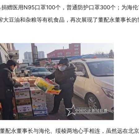
捐赠医用N95口罩100个，普通防护口罩300个；为海
榨大豆油和杂粮等有机食品，再次展现了董配永董事长的
董配永董事长与海伦、绥棱两地心手相连，虽然远在北