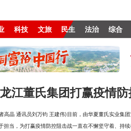
业
科技
文旅
民生
法治
综合
龙江董氏集团打赢疫情防
者高晶 通讯员刘万钧 王建伟)目前，由华夏董氏实业集
勇于担当，为打赢疫情防控阻击战一直在不懈坚守着、持续