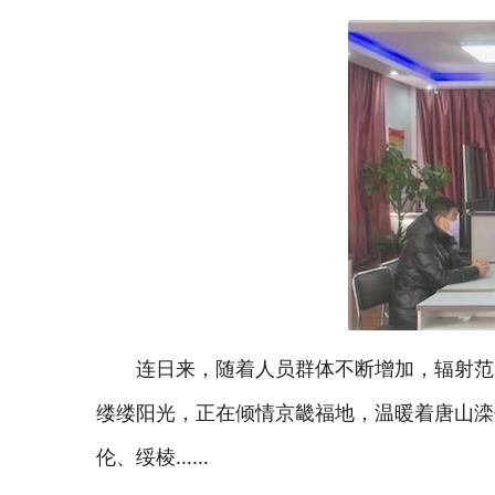
连日来，随着人员群体不断增加，辐射范
缕缕阳光，正在倾情京畿福地，温暖着唐山滦
伦、绥棱……