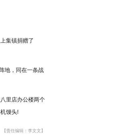
为上集镇捐赠了
个阵地，同在一条战
十八里店办公楼两个
机馒头!
【责任编辑：李文文】