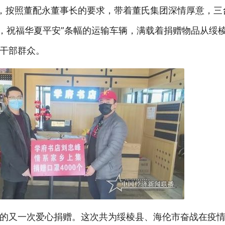
午，按照董配永董事长的要求，带着董氏集团深情厚意，三
疫，祝福华夏平安”条幅的运输车辆，满载着捐赠物品从绥
干部群众。
的又一次爱心捐赠。这次共为绥棱县、海伦市奋战在疫