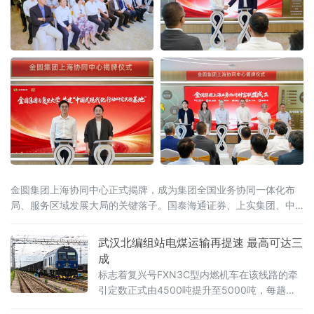
金圆集团上海协同中心正式揭牌，成为集团全国业务协同一体化布
局、服务区域发展大局的关键落子。国泰海通证券、上实集团、中
保投资、淡马锡、安佰深、华宝证券、施罗德交银理财等国内外多
家金融机构，复旦大学、宁德时代等多家高校智库及产业合作伙伴
武汉北编组站电煤运输再提速 最高可达三
到场见证。上海是金融改革开放的前沿阵地，正加快推进上海国际
成
金融中心建设和长三角一体化发
标志着复兴号FXN3C型内燃机车在该线路的牵
引定数正式由4500吨提升至5000吨，每趟车
可多拉500吨电煤，运输效能进一步提升。复兴