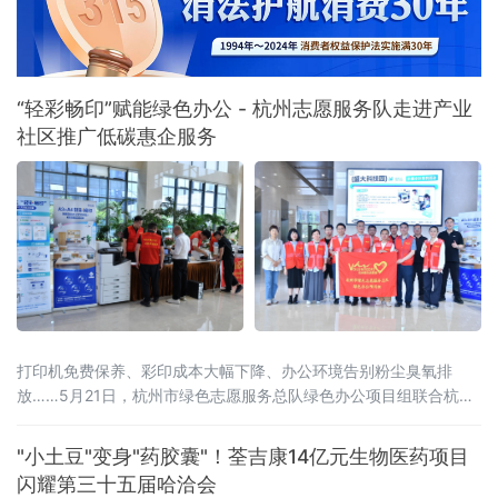
“轻彩畅印”赋能绿色办公 - 杭州志愿服务队走进产业
社区推广低碳惠企服务
打印机免费保养、彩印成本大幅下降、办公环境告别粉尘臭氧排
放……5月21日，杭州市绿色志愿服务总队绿色办公项目组联合杭州
市上城区蓝海环保公益服务社、杭州婺城商会、杭州神驰数码办公
设备有限公司等机构，组织志愿者走进滨江区西兴产业社区，在盛
"小土豆"变身"药胶囊"！荃吉康14亿元生物医药项目
大科技园开展绿色办公主题惠企服务。由爱普生（中国）有限公司
闪耀第三十五届哈洽会
与杭州神驰数码办公设备有限公司共同推进的“轻彩畅印”方案成为亮