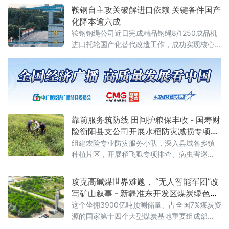
号FXN3C型内燃机车是我国自主研发的新一代
鞍钢自主攻关破解进口依赖 关键备件国产
干线货运主力装备。2025年12月8日，
化降本逾六成
鞍钢钢绳公司近日完成精品钢绳8/1250成品机
进口托轮国产化替代改造工作，成功实现核心
设备关键备件自主研制，为生产线连续稳定运
行提供坚实硬件保障。此举标志着鞍钢在关键
零部件国产化攻关领域取得新突破。据介绍，
8/1250成品机是该公司精品钢丝绳生产的核心
设备，其配套托轮此前长期依赖进口。进口托
轮采购成本高昂、供货周期较长，且损耗后易
靠前服务筑防线 田间护粮保丰收 - 国寿财
引发产线停机，长期制约设备运行效
险衡阳县支公司开展水稻防灾减损专项行
动
组建农险专业防灾服务小队，深入县域各乡镇
种植片区，开展稻飞虱专项排查、病虫害巡
检、农技指导及惠农政策宣讲一体化防灾减损
行动，将风控关口前移，变灾后被动理赔为灾
攻克高碱煤世界难题， “无人智能军团”改
前主动防控，全力守护农户种粮收益。 在田间
写矿山叙事 - 新疆准东开发区煤炭绿色智
地头，工作
能转型驶入深水区
这个坐拥3900亿吨预测储量、占全国7%煤炭资
源的国家第十四个大型煤炭基地重要组成部
分，正聚焦产业发展痛点，从破解煤炭利用“卡