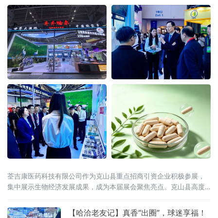
点，该方案以独家冷
荃吉康医药科技有限公司作为克山县重点招商引资企业积极参展，
集中展示生物经济发展成果，成为本届展会聚焦亮点。克山县高度
重视、精心组织参展工作，立足"中国马铃薯种薯之乡"资源禀赋，锚
定生物经济发展方向，积极推动马铃薯深加工与医
【哈洽老友记】真香“出圈”，球迷享福！