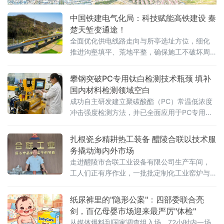
中国铁建电气化局：科技赋能高铁建设 秦
楚天堑变通途！
全面优化供电线路走向与所亭选址方位，细化
推进沟壑填平、荒地平整，确保施工不破坏周
边植被与水系，并及时进行生态恢复
攀钢突破PC专用钛白检测技术瓶颈 填补
国内材料检测领域空白
成功自主研发建立聚碳酸酯（PC）常温低浓度
冲击强度检测方法，并已全面应用于PC专用钛
白产品中试应用性能评估。此举标志着我国在
高端钛白产品应用性能检测领域迈出关键一
扎根瓷乡精耕热工装备 醴陵合联以技术服
步，为攀钢钒钛股份PC专用钛白产品的研发迭
务撬动海内外市场
代提供了精准、可靠的检测技术支撑。据悉，
走进醴陵市合联工业设备有限公司生产车间，
为精准匹配
工人们正有序作业，一批批定制化工业窑炉与
烘房设备即将交付客户。这家集研发、设计、
生产、安装及售后运维于一体的专业热工装备
纸尿裤里的"隐形公案"：四部委联合亮
制造企业，正依托当地完整的电瓷产业链配套
剑，百亿母婴市场迎来最严厉"体检"
优势，成长为中南地区工业智能化窑炉领域的
从媒体爆料到国家调查组入场，72小时内一场