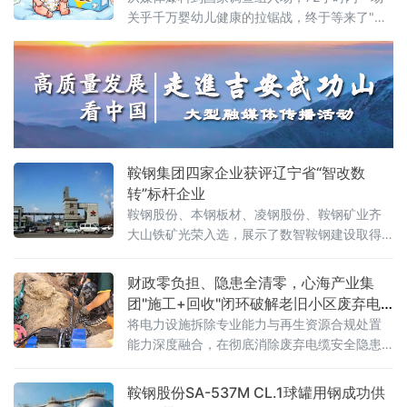
重要力量。合联工业设备深耕高压
关乎千万婴幼儿健康的拉锯战，终于等来了"裁
判"。风暴眼：一篇报道，撕开行业伤疤2026年
6月18日，《经济参考报》一篇调查报道犹如深
水炸弹，将"好奇""碧芭宝贝""Babycare"三大
纸尿裤巨头推上风口浪尖——多款主流婴幼儿
纸尿裤被检出甲酰胺，一种被欧盟列为1B类生
殖毒性的有害物质。更令家长心惊的是记者的
亲身实验：穿戴一款
鞍钢集团四家企业获评辽宁省“智改数
转”标杆企业
鞍钢股份、本钢板材、凌钢股份、鞍钢矿业齐
大山铁矿光荣入选，展示了数智鞍钢建设取得
的最新成果。近年来，鞍钢集团锚定高端化、
智能化、绿色化发展方向，引导各级企业将人
财政零负担、隐患全清零，心海产业集
工智能、大数据、工业互联网等与生产经营深
团"施工+回收"闭环破解老旧小区废弃电
度融合，全力推进智能化改造、数字化转型，
缆消隐难题
将电力设施拆除专业能力与再生资源合规处置
为新鞍钢加快建设世界一流企业注入数智动
能力深度融合，在彻底消除废弃电缆安全隐患
能。鞍钢股份积
的同时，实现铜、铝等有色金属的资源化利
用，真正做到"新线入、旧线清、资源归"。
鞍钢股份SA-537M CL.1球罐用钢成功供