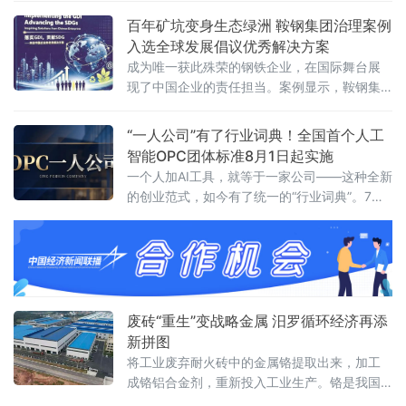
脖子”难题到加快无人矿卡规模化落地，在“十五
百年矿坑变身生态绿洲 鞍钢集团治理案例
五”开局之年交出一份绿色化、智能化转型的硬
入选全球发展倡议优秀解决方案
核答卷。
成为唯一获此殊荣的钢铁企业，在国际舞台展
现了中国企业的责任担当。案例显示，鞍钢集
团对其矿业大孤山铁矿排岩场
“一人公司”有了行业词典！全国首个人工
智能OPC团体标准8月1日起实施
一个人加AI工具，就等于一家公司——这种全新
的创业范式，如今有了统一的“行业词典”。7月3
日，由浙江省数字经济发展中心、浙江省智能
经济与智慧城市促进会牵头，联合杭州市上城
区科技经信局、阿里云等14家单位共同编制的
《人工智能OPC术语》团体标准正式发布，将
于8月1日起实施。这是国内首个聚焦人工智能
OPC（One Person Company，一人公司）领
废砖“重生”变战略金属 汨罗循环经济再添
域的术语类标
新拼图
将工业废弃耐火砖中的金属铬提取出来，加工
成铬铝合金剂，重新投入工业生产。铬是我国
稀缺的战略金属资源，国内铬铁矿储量占全球