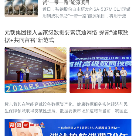
货“一带一路”能源项目
近日，鞍钢股份自主研发的SA-537M CL.1球罐
用钢成功供货“一带一路”能源项目，将用于液化
石油气（LPG）球罐建造。此举进一步巩固了鞍
钢集团在高端压力容器用钢领域的领先地位，
元载集团接入国家级数据要素流通网络 探索"健康数
为海外能源储运工程提供了关键材料支撑，提
据+共同富裕"新范式
升了鞍钢品牌的国际形象。
标志着其在智能穿戴设备数据资产化、健康数据服务实体经济与民
生保障领域取得突破性进展。数据要素市场加速培育当前，我国正
处于从"数字大国"迈向"数字强国"的关键转型期。中共中央、国务院
《关于构建更加完