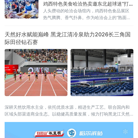
鸡西特色美食哈洽热卖邀东北超球迷“打
卡尝鲜”
人头攒动的哈洽会场馆内，鸡西特色食品展区
热气腾腾、香气扑鼻。作为哈洽会上的“熟面
孔”，“永红金正花”冷面辣菜摊位再度引人关
注，直径近一米的超大不锈钢盆前，创始人金
天然好水赋能巅峰 黑龙江清冷泉助力2026长三角国
正花戴着卫生手套，现场沉浸式翻拌红油辣
际田径钻石赛
菜，鲜爽香辣的气味瞬间飘散开来，展台前从
早到晚始终客流爆满。“地道辣菜”人气爆棚，球
迷专属福利暖心上线展台之上，一袋袋包装精
美的鸡西大冷面、窖缸酸菜、风味糖蒜整齐堆
叠，明码标价的菜
深耕天然饮用水主业，依托优质水源，精进生产工艺。联合国内和
区域头部渠道商业生态。以稳健高质量发展，倾力打响黑龙江天然
苏打水在中国的特色名片。