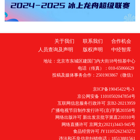
关于我们
联系我们
合作机会
人员查询及声明
版权声明
中经智库
地址：北京市东城区建国门内大街18号恒基中心
电话（传真）：010-65066629
投稿及媒体事务合作：2501903867（微信）
京ICP备19045422号-3
京公网安备 11010502047854号
互联网信息服务行政许可 京B2-20213959
广播电视节目制作发行许可(京)字第20358号
网络出版许可 新出发京批字第直210310号
网络直播许可 京网文(2021)3443-945号
食品经营许可 JY11105262343272
违法和不良信息纠错电话：18513881561