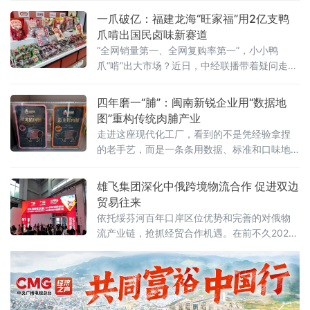
不足0.1%，九成以上依赖进口。锘锋新材料的
一爪破亿：福建龙海“旺家福”用2亿支鸭
技术团队另辟蹊径，将目光投向长期被忽视
爪啃出国民卤味新赛道
的“城市矿山”——废耐火砖
“全网销量第一、全网复购率第一”，小小鸭
爪“啃”出大市场？近日，中经联播带着疑问走进
位于福建漳州龙海的全家福生产基地，100亩自
有厂区、5.8万平方米现代化车间智能高效，全
四年磨一“脯”：闽南新锐企业用“数据地
自动生产线有序作业，标准化生产保障产品品
图”重构传统肉脯产业
质稳定可靠。据了解，全家福集团创立于2004
走进这座现代化工厂，看到的不是凭经验拿捏
年，深耕食品行业二十余年，从单一肉制品加
的老手艺，而是一条条用数据、标准和口味地
工，发展为肉制品、烘焙馅料多元经营，已形
图铺就的升级之路。企业将传统味道拆解成一
成以全家福、
道道可量化、可追溯的工序：原料肉验收、低
雄飞集团深化中俄跨境物流合作 促进双边
温滚揉腌制、自动化摊筛、精准温控烘烤、洁
贸易往来
净内包装
依托绥芬河百年口岸区位优势和完善的对俄物
流产业链，抢抓经贸合作机遇。在前不久2026
亚洲物流双年展会上，与俄罗斯卢比卡尔公司
成功签署了战略合作协议，为深化中俄跨境物
流合作、促进双边贸易往来积蓄新力量。