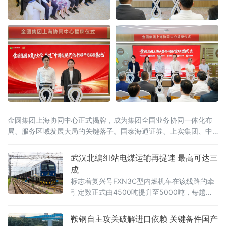
金圆集团上海协同中心正式揭牌，成为集团全国业务协同一体化布
局、服务区域发展大局的关键落子。国泰海通证券、上实集团、中
保投资、淡马锡、安佰深、华宝证券、施罗德交银理财等国内外多
家金融机构，复旦大学、宁德时代等多家高校智库及产业合作伙伴
武汉北编组站电煤运输再提速 最高可达三
到场见证。上海是金融改革开放的前沿阵地，正加快推进上海国际
成
金融中心建设和长三角一体化发
标志着复兴号FXN3C型内燃机车在该线路的牵
引定数正式由4500吨提升至5000吨，每趟车
可多拉500吨电煤，运输效能进一步提升。复兴
号FXN3C型内燃机车是我国自主研发的新一代
鞍钢自主攻关破解进口依赖 关键备件国产
干线货运主力装备。2025年12月8日，