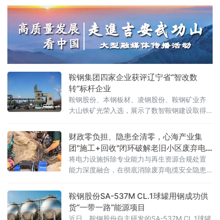
判"。风暴眼：一篇报道，撕开行业伤疤2026年
6月18日，《经济参考报》一篇调查报道犹如深
水炸弹，将"好奇""碧芭宝贝""Babycare"三大
纸尿裤巨头推上风口浪尖——多款主流婴幼儿
纸尿裤被检出甲酰胺，一种被欧盟列为1B类生
殖毒性的有害物质。更令家长心惊的是记者的
亲身实验：穿戴一款
鞍钢集团四家企业获评辽宁省“智改数
转”标杆企业
鞍钢股份、本钢板材、凌钢股份、鞍钢矿业齐
大山铁矿光荣入选，展示了数智鞍钢建设取得
的最新成果。近年来，鞍钢集团锚定高端化、
智能化、绿色化发展方向，引导各级企业将人
财政零负担、隐患全清零，心海产业集
工智能、大数据、工业互联网等与生产经营深
团"施工+回收"闭环破解老旧小区废弃电
度融合，全力推进智能化改造、数字化转型，
缆消隐难题
将电力设施拆除专业能力与再生资源合规处置
为新鞍钢加快建设世界一流企业注入数智动
能力深度融合，在彻底消除废弃电缆安全隐患
能。鞍钢股份积
的同时，实现铜、铝等有色金属的资源化利
用，真正做到"新线入、旧线清、资源归"。
鞍钢股份SA-537M CL.1球罐用钢成功供
货“一带一路”能源项目
近日，鞍钢股份自主研发的SA-537M CL.1球罐