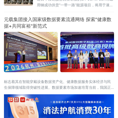
用钢成功供货“一带一路”能源项目，将用于液化
石油气（LPG）球罐建造。此举进一步巩固了鞍
钢集团在高端压力容器用钢领域的领先地位，
元载集团接入国家级数据要素流通网络 探索"健康数
为海外能源储运工程提供了关键材料支撑，提
据+共同富裕"新范式
升了鞍钢品牌的国际形象。
标志着其在智能穿戴设备数据资产化、健康数据服务实体经济与民
生保障领域取得突破性进展。数据要素市场加速培育当前，我国正
处于从"数字大国"迈向"数字强国"的关键转型期。中共中央、国务院
《关于构建更加完