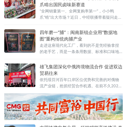
技术团队另辟蹊径，将目光投向长期被忽视
爪啃出国民卤味新赛道
的“城市矿山”——废耐火砖
“全网销量第一、全网复购率第一”，小小鸭
爪“啃”出大市场？近日，中经联播带着疑问走进
位于福建漳州龙海的全家福生产基地，100亩自
有厂区、5.8万平方米现代化车间智能高效，全
四年磨一“脯”：闽南新锐企业用“数据地
自动生产线有序作业，标准化生产保障产品品
图”重构传统肉脯产业
质稳定可靠。据了解，全家福集团创立于2004
走进这座现代化工厂，看到的不是凭经验拿捏
年，深耕食品行业二十余年，从单一肉制品加
的老手艺，而是一条条用数据、标准和口味地
工，发展为肉制品、烘焙馅料多元经营，已形
图铺就的升级之路。企业将传统味道拆解成一
成以全家福、
道道可量化、可追溯的工序：原料肉验收、低
雄飞集团深化中俄跨境物流合作 促进双边
温滚揉腌制、自动化摊筛、精准温控烘烤、洁
贸易往来
净内包装
依托绥芬河百年口岸区位优势和完善的对俄物
流产业链，抢抓经贸合作机遇。在前不久2026
亚洲物流双年展会上，与俄罗斯卢比卡尔公司
成功签署了战略合作协议，为深化中俄跨境物
流合作、促进双边贸易往来积蓄新力量。