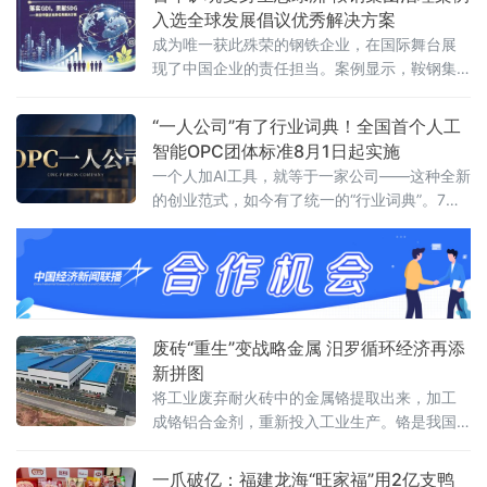
五”开局之年交出一份绿色化、智能化转型的硬
入选全球发展倡议优秀解决方案
核答卷。
成为唯一获此殊荣的钢铁企业，在国际舞台展
现了中国企业的责任担当。案例显示，鞍钢集
团对其矿业大孤山铁矿排岩场
“一人公司”有了行业词典！全国首个人工
智能OPC团体标准8月1日起实施
一个人加AI工具，就等于一家公司——这种全新
的创业范式，如今有了统一的“行业词典”。7月3
日，由浙江省数字经济发展中心、浙江省智能
经济与智慧城市促进会牵头，联合杭州市上城
区科技经信局、阿里云等14家单位共同编制的
《人工智能OPC术语》团体标准正式发布，将
于8月1日起实施。这是国内首个聚焦人工智能
OPC（One Person Company，一人公司）领
废砖“重生”变战略金属 汨罗循环经济再添
域的术语类标
新拼图
将工业废弃耐火砖中的金属铬提取出来，加工
成铬铝合金剂，重新投入工业生产。铬是我国
稀缺的战略金属资源，国内铬铁矿储量占全球
不足0.1%，九成以上依赖进口。锘锋新材料的
一爪破亿：福建龙海“旺家福”用2亿支鸭