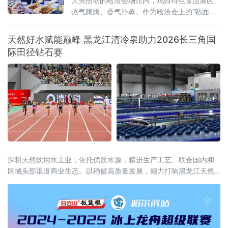
卡尝鲜”
人头攒动的哈洽会场馆内，鸡西特色食品展区
热气腾腾、香气扑鼻。作为哈洽会上的“熟面
孔”，“永红金正花”冷面辣菜摊位再度引人关
注，直径近一米的超大不锈钢盆前，创始人金
天然好水赋能巅峰 黑龙江清冷泉助力2026长三角国
正花戴着卫生手套，现场沉浸式翻拌红油辣
际田径钻石赛
菜，鲜爽香辣的气味瞬间飘散开来，展台前从
早到晚始终客流爆满。“地道辣菜”人气爆棚，球
迷专属福利暖心上线展台之上，一袋袋包装精
美的鸡西大冷面、窖缸酸菜、风味糖蒜整齐堆
叠，明码标价的菜
深耕天然饮用水主业，依托优质水源，精进生产工艺。联合国内和
区域头部渠道商业生态。以稳健高质量发展，倾力打响黑龙江天然
苏打水在中国的特色名片。