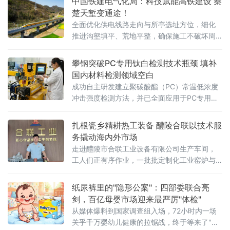
中国铁建电气化局：科技赋能高铁建设 秦
楚天堑变通途！
全面优化供电线路走向与所亭选址方位，细化
推进沟壑填平、荒地平整，确保施工不破坏周
边植被与水系，并及时进行生态恢复
攀钢突破PC专用钛白检测技术瓶颈 填补
国内材料检测领域空白
成功自主研发建立聚碳酸酯（PC）常温低浓度
冲击强度检测方法，并已全面应用于PC专用钛
白产品中试应用性能评估。此举标志着我国在
高端钛白产品应用性能检测领域迈出关键一
扎根瓷乡精耕热工装备 醴陵合联以技术服
步，为攀钢钒钛股份PC专用钛白产品的研发迭
务撬动海内外市场
代提供了精准、可靠的检测技术支撑。据悉，
走进醴陵市合联工业设备有限公司生产车间，
为精准匹配
工人们正有序作业，一批批定制化工业窑炉与
烘房设备即将交付客户。这家集研发、设计、
生产、安装及售后运维于一体的专业热工装备
纸尿裤里的"隐形公案"：四部委联合亮
制造企业，正依托当地完整的电瓷产业链配套
剑，百亿母婴市场迎来最严厉"体检"
优势，成长为中南地区工业智能化窑炉领域的
从媒体爆料到国家调查组入场，72小时内一场
重要力量。合联工业设备深耕高压
关乎千万婴幼儿健康的拉锯战，终于等来了"裁