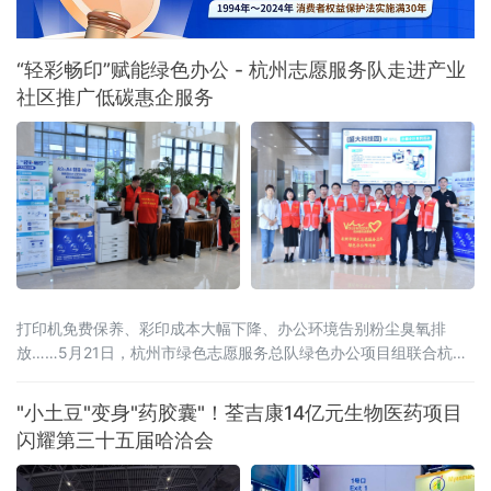
“轻彩畅印”赋能绿色办公 - 杭州志愿服务队走进产业
社区推广低碳惠企服务
打印机免费保养、彩印成本大幅下降、办公环境告别粉尘臭氧排
放……5月21日，杭州市绿色志愿服务总队绿色办公项目组联合杭州
市上城区蓝海环保公益服务社、杭州婺城商会、杭州神驰数码办公
设备有限公司等机构，组织志愿者走进滨江区西兴产业社区，在盛
"小土豆"变身"药胶囊"！荃吉康14亿元生物医药项目
大科技园开展绿色办公主题惠企服务。由爱普生（中国）有限公司
闪耀第三十五届哈洽会
与杭州神驰数码办公设备有限公司共同推进的“轻彩畅印”方案成为亮
点，该方案以独家冷