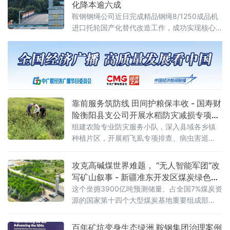
化降本逾六成
鞍钢钢绳公司近日完成精品钢绳8/1250成品机
进口托轮国产化替代改造工作，成功实现核心
设备关键备件自主研制，为生产线连续稳定运
行提供坚实硬件保障。此举标志着鞍钢在关键
零部件国产化攻关领域取得新突破。据介绍，
8/1250成品机是该公司精品钢丝绳生产的核心
设备，其配套托轮此前长期依赖进口。进口托
轮采购成本高昂、供货周期较长，且损耗后易
靠前服务筑防线 田间护粮保丰收 - 国寿财
引发产线停机，长期制约设备运行效
险衡阳县支公司开展水稻防灾减损专项行
动
组建农险专业防灾服务小队，深入县域各乡镇
种植片区，开展稻飞虱专项排查、病虫害巡
检、农技指导及惠农政策宣讲一体化防灾减损
行动，将风控关口前移，变灾后被动理赔为灾
攻克高碱煤世界难题， “无人智能军团”改
前主动防控，全力守护农户种粮收益。 在田间
写矿山叙事 - 新疆准东开发区煤炭绿色智
地头，工作
能转型驶入深水区
这个坐拥3900亿吨预测储量、占全国7%煤炭资
源的国家第十四个大型煤炭基地重要组成部
分，正聚焦产业发展痛点，从破解煤炭利用“卡
脖子”难题到加快无人矿卡规模化落地，在“十五
百年矿坑变身生态绿洲 鞍钢集团治理案例