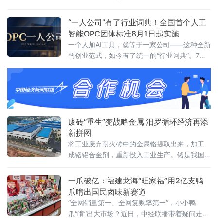
团对其矿业大孤山铁矿排岩场
“一人公司”有了行业词典！全国首个人工
智能OPC团体标准8月1日起实施
一个人加AI工具，就等于一家公司——这种全新
的创业范式，如今有了统一的“行业词典”。7月3
日，由浙江省数字经济发展中心、浙江省智能
经济与智慧城市促进会牵头，联合杭州市上城
区科技经信局、阿里云等14家单位共同编制的
《人工智能OPC术语》团体标准正式发布，将
于8月1日起实施。这是国内首个聚焦人工智能
OPC（One Person Company，一人公司）领
废砖“重生”变战略金属 汨罗循环经济再添
域的术语类标
新拼图
将工业废弃耐火砖中的金属铬提取出来，加工
成铬铝合金剂，重新投入工业生产。铬是我国
稀缺的战略金属资源，国内铬铁矿储量占全球
不足0.1%，九成以上依赖进口。锘锋新材料的
一爪破亿：福建龙海“旺家福”用2亿支鸭
技术团队另辟蹊径，将目光投向长期被忽视
爪啃出国民卤味新赛道
的“城市矿山”——废耐火砖
“全网销量第一、全网复购率第一”，小小鸭
爪“啃”出大市场？近日，中经联播带着疑问走进