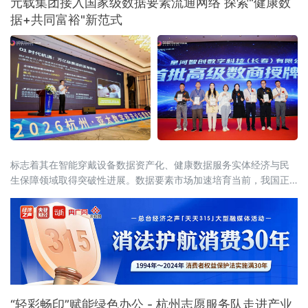
元载集团接入国家级数据要素流通网络 探索"健康数
为海外能源储运工程提供了关键材料支撑，提
据+共同富裕"新范式
升了鞍钢品牌的国际形象。
标志着其在智能穿戴设备数据资产化、健康数据服务实体经济与民
生保障领域取得突破性进展。数据要素市场加速培育当前，我国正
处于从"数字大国"迈向"数字强国"的关键转型期。中共中央、国务院
《关于构建更加完
“轻彩畅印”赋能绿色办公 - 杭州志愿服务队走进产业