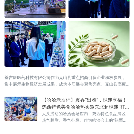
荃吉康医药科技有限公司作为克山县重点招商引资企业积极参展，
集中展示生物经济发展成果，成为本届展会聚焦亮点。克山县高度
重视、精心组织参展工作，立足"中国马铃薯种薯之乡"资源禀赋，锚
定生物经济发展方向，积极推动马铃薯深加工与医
【哈洽老友记】真香“出圈”，球迷享福！
鸡西特色美食哈洽热卖邀东北超球迷“打
卡尝鲜”
人头攒动的哈洽会场馆内，鸡西特色食品展区
热气腾腾、香气扑鼻。作为哈洽会上的“熟面
孔”，“永红金正花”冷面辣菜摊位再度引人关
注，直径近一米的超大不锈钢盆前，创始人金