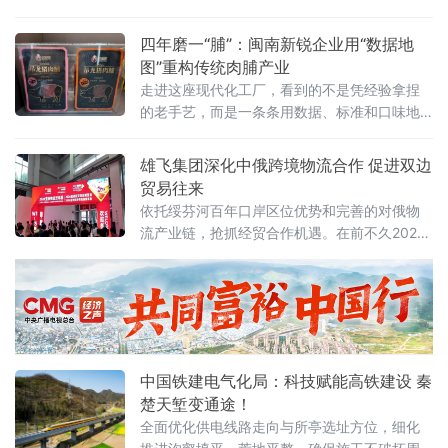
位于福建漳州龙海的全家福生产基地，100亩自
有厂区、5.8万平方米现代化车间智能高效，全
四年磨一“脯”：闽南新锐企业用“数据地
自动生产线有序作业，标准化生产保障产品品
图”重构传统肉脯产业
质稳定可靠。据了解，全家福集团创立于2004
走进这座现代化工厂，看到的不是凭经验拿捏
年，深耕食品行业二十余年，从单一肉制品加
的老手艺，而是一条条用数据、标准和口味地
工，发展为肉制品、烘焙馅料多元经营，已形
图铺就的升级之路。企业将传统味道拆解成一
成以全家福、
道道可量化、可追溯的工序：原料肉验收、低
雄飞集团深化中俄跨境物流合作 促进双边
温滚揉腌制、自动化摊筛、精准温控烘烤、洁
贸易往来
净内包装
依托绥芬河百年口岸区位优势和完善的对俄物
流产业链，抢抓经贸合作机遇。在前不久2026
亚洲物流双年展会上，与俄罗斯卢比卡尔公司
成功签署了战略合作协议，为深化中俄跨境物
流合作、促进双边贸易往来积蓄新力量。
中国铁建电气化局：科技赋能高铁建设 秦
楚天堑变通途！
全面优化供电线路走向与所亭选址方位，细化