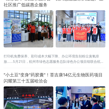
社区推广低碳惠企服务
打印机免费保养、彩印成本大幅下降、办公环境告别粉尘臭氧排
放……5月21日，杭州市绿色志愿服务总队绿色办公项目组联合杭州
市上城区蓝海环保公益服务社、杭州婺城商会、杭州神驰数码办公
设备有限公司等机构，组织志愿者走进滨江区西兴产业社区，在盛
"小土豆"变身"药胶囊"！荃吉康14亿元生物医药项目
大科技园开展绿色办公主题惠企服务。由爱普生（中国）有限公司
闪耀第三十五届哈洽会
与杭州神驰数码办公设备有限公司共同推进的“轻彩畅印”方案成为亮
点，该方案以独家冷