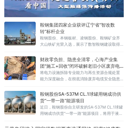
纸尿裤巨头推上风口浪尖——多款主流婴幼儿
纸尿裤被检出甲酰胺，一种被欧盟列为1B类生
殖毒性的有害物质。更令家长心惊的是记者的
亲身实验：穿戴一款
鞍钢集团四家企业获评辽宁省“智改数
转”标杆企业
鞍钢股份、本钢板材、凌钢股份、鞍钢矿业齐
大山铁矿光荣入选，展示了数智鞍钢建设取得
的最新成果。近年来，鞍钢集团锚定高端化、
智能化、绿色化发展方向，引导各级企业将人
财政零负担、隐患全清零，心海产业集
工智能、大数据、工业互联网等与生产经营深
团"施工+回收"闭环破解老旧小区废弃电
度融合，全力推进智能化改造、数字化转型，
缆消隐难题
将电力设施拆除专业能力与再生资源合规处置
为新鞍钢加快建设世界一流企业注入数智动
能力深度融合，在彻底消除废弃电缆安全隐患
能。鞍钢股份积
的同时，实现铜、铝等有色金属的资源化利
用，真正做到"新线入、旧线清、资源归"。
鞍钢股份SA-537M CL.1球罐用钢成功供
货“一带一路”能源项目
近日，鞍钢股份自主研发的SA-537M CL.1球罐
用钢成功供货“一带一路”能源项目，将用于液化
石油气（LPG）球罐建造。此举进一步巩固了鞍
钢集团在高端压力容器用钢领域的领先地位，