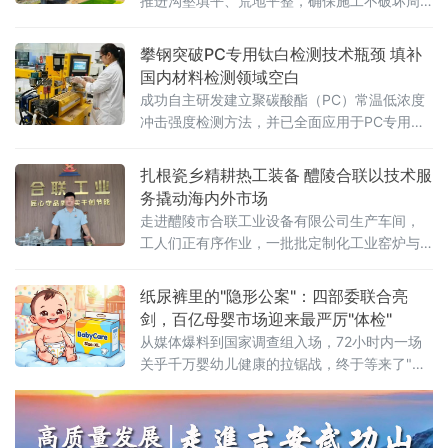
推进沟壑填平、荒地平整，确保施工不破坏周
边植被与水系，并及时进行生态恢复
攀钢突破PC专用钛白检测技术瓶颈 填补
国内材料检测领域空白
成功自主研发建立聚碳酸酯（PC）常温低浓度
冲击强度检测方法，并已全面应用于PC专用钛
白产品中试应用性能评估。此举标志着我国在
高端钛白产品应用性能检测领域迈出关键一
扎根瓷乡精耕热工装备 醴陵合联以技术服
步，为攀钢钒钛股份PC专用钛白产品的研发迭
务撬动海内外市场
代提供了精准、可靠的检测技术支撑。据悉，
走进醴陵市合联工业设备有限公司生产车间，
为精准匹配
工人们正有序作业，一批批定制化工业窑炉与
烘房设备即将交付客户。这家集研发、设计、
生产、安装及售后运维于一体的专业热工装备
纸尿裤里的"隐形公案"：四部委联合亮
制造企业，正依托当地完整的电瓷产业链配套
剑，百亿母婴市场迎来最严厉"体检"
优势，成长为中南地区工业智能化窑炉领域的
从媒体爆料到国家调查组入场，72小时内一场
重要力量。合联工业设备深耕高压
关乎千万婴幼儿健康的拉锯战，终于等来了"裁
判"。风暴眼：一篇报道，撕开行业伤疤2026年
6月18日，《经济参考报》一篇调查报道犹如深
水炸弹，将"好奇""碧芭宝贝""Babycare"三大