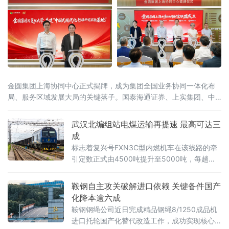
金圆集团上海协同中心正式揭牌，成为集团全国业务协同一体化布
局、服务区域发展大局的关键落子。国泰海通证券、上实集团、中
保投资、淡马锡、安佰深、华宝证券、施罗德交银理财等国内外多
家金融机构，复旦大学、宁德时代等多家高校智库及产业合作伙伴
武汉北编组站电煤运输再提速 最高可达三
到场见证。上海是金融改革开放的前沿阵地，正加快推进上海国际
成
金融中心建设和长三角一体化发
标志着复兴号FXN3C型内燃机车在该线路的牵
引定数正式由4500吨提升至5000吨，每趟车
可多拉500吨电煤，运输效能进一步提升。复兴
号FXN3C型内燃机车是我国自主研发的新一代
鞍钢自主攻关破解进口依赖 关键备件国产
干线货运主力装备。2025年12月8日，
化降本逾六成
鞍钢钢绳公司近日完成精品钢绳8/1250成品机
进口托轮国产化替代改造工作，成功实现核心