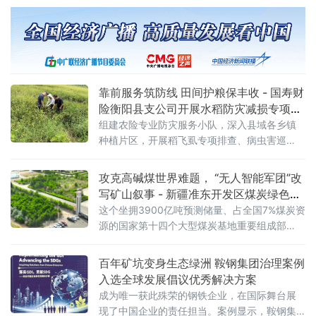
设备关键备件自主研制，为生产线连续稳定运
行提供坚实硬件保障。此举标志着鞍钢在关键
零部件国产化攻关领域取得新突破。据介绍，
8/1250成品机是该公司精品钢丝绳生产的核心
设备，其配套托轮此前长期依赖进口。进口托
轮采购成本高昂、供货周期较长，且损耗后易
靠前服务筑防线 田间护粮保丰收 - 国寿财
引发产线停机，长期制约设备运行效
险衡阳县支公司开展水稻防灾减损专项行
动
组建农险专业防灾服务小队，深入县域各乡镇
种植片区，开展稻飞虱专项排查、病虫害巡
检、农技指导及惠农政策宣讲一体化防灾减损
行动，将风控关口前移，变灾后被动理赔为灾
攻克高碱煤世界难题， “无人智能军团”改
前主动防控，全力守护农户种粮收益。 在田间
写矿山叙事 - 新疆准东开发区煤炭绿色智
地头，工作
能转型驶入深水区
这个坐拥3900亿吨预测储量、占全国7%煤炭资
源的国家第十四个大型煤炭基地重要组成部
分，正聚焦产业发展痛点，从破解煤炭利用“卡
脖子”难题到加快无人矿卡规模化落地，在“十五
百年矿坑变身生态绿洲 鞍钢集团治理案例
五”开局之年交出一份绿色化、智能化转型的硬
入选全球发展倡议优秀解决方案
核答卷。
成为唯一获此殊荣的钢铁企业，在国际舞台展
现了中国企业的责任担当。案例显示，鞍钢集