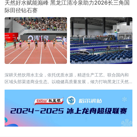
天然好水赋能巅峰 黑龙江清冷泉助力2026长三角国
正花戴着卫生手套，现场沉浸式翻拌红油辣
际田径钻石赛
菜，鲜爽香辣的气味瞬间飘散开来，展台前从
早到晚始终客流爆满。“地道辣菜”人气爆棚，球
迷专属福利暖心上线展台之上，一袋袋包装精
美的鸡西大冷面、窖缸酸菜、风味糖蒜整齐堆
叠，明码标价的菜
深耕天然饮用水主业，依托优质水源，精进生产工艺。联合国内和
区域头部渠道商业生态。以稳健高质量发展，倾力打响黑龙江天然
苏打水在中国的特色名片。