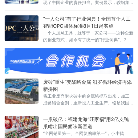
现了中国企业的责任担当。案例显示，鞍钢集
团对其矿业大孤山铁矿排岩场
“一人公司”有了行业词典！全国首个人工
智能OPC团体标准8月1日起实施
一个人加AI工具，就等于一家公司——这种全新
的创业范式，如今有了统一的“行业词典”。7月3
日，由浙江省数字经济发展中心、浙江省智能
经济与智慧城市促进会牵头，联合杭州市上城
区科技经信局、阿里云等14家单位共同编制的
《人工智能OPC术语》团体标准正式发布，将
于8月1日起实施。这是国内首个聚焦人工智能
OPC（One Person Company，一人公司）领
废砖“重生”变战略金属 汨罗循环经济再添
域的术语类标
新拼图
将工业废弃耐火砖中的金属铬提取出来，加工
成铬铝合金剂，重新投入工业生产。铬是我国
稀缺的战略金属资源，国内铬铁矿储量占全球
不足0.1%，九成以上依赖进口。锘锋新材料的
一爪破亿：福建龙海“旺家福”用2亿支鸭
技术团队另辟蹊径，将目光投向长期被忽视
爪啃出国民卤味新赛道
的“城市矿山”——废耐火砖
“全网销量第一、全网复购率第一”，小小鸭