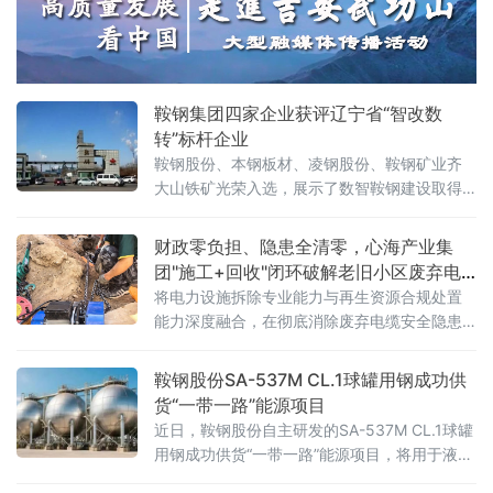
纸尿裤巨头推上风口浪尖——多款主流婴幼儿
纸尿裤被检出甲酰胺，一种被欧盟列为1B类生
殖毒性的有害物质。更令家长心惊的是记者的
亲身实验：穿戴一款
鞍钢集团四家企业获评辽宁省“智改数
转”标杆企业
鞍钢股份、本钢板材、凌钢股份、鞍钢矿业齐
大山铁矿光荣入选，展示了数智鞍钢建设取得
的最新成果。近年来，鞍钢集团锚定高端化、
智能化、绿色化发展方向，引导各级企业将人
财政零负担、隐患全清零，心海产业集
工智能、大数据、工业互联网等与生产经营深
团"施工+回收"闭环破解老旧小区废弃电
度融合，全力推进智能化改造、数字化转型，
缆消隐难题
将电力设施拆除专业能力与再生资源合规处置
为新鞍钢加快建设世界一流企业注入数智动
能力深度融合，在彻底消除废弃电缆安全隐患
能。鞍钢股份积
的同时，实现铜、铝等有色金属的资源化利
用，真正做到"新线入、旧线清、资源归"。
鞍钢股份SA-537M CL.1球罐用钢成功供
货“一带一路”能源项目
近日，鞍钢股份自主研发的SA-537M CL.1球罐
用钢成功供货“一带一路”能源项目，将用于液化
石油气（LPG）球罐建造。此举进一步巩固了鞍