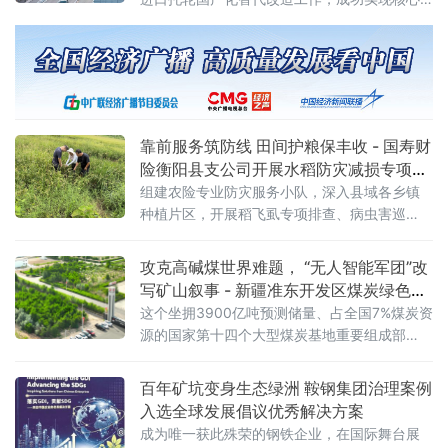
设备关键备件自主研制，为生产线连续稳定运
行提供坚实硬件保障。此举标志着鞍钢在关键
零部件国产化攻关领域取得新突破。据介绍，
8/1250成品机是该公司精品钢丝绳生产的核心
设备，其配套托轮此前长期依赖进口。进口托
轮采购成本高昂、供货周期较长，且损耗后易
靠前服务筑防线 田间护粮保丰收 - 国寿财
引发产线停机，长期制约设备运行效
险衡阳县支公司开展水稻防灾减损专项行
动
组建农险专业防灾服务小队，深入县域各乡镇
种植片区，开展稻飞虱专项排查、病虫害巡
检、农技指导及惠农政策宣讲一体化防灾减损
行动，将风控关口前移，变灾后被动理赔为灾
攻克高碱煤世界难题， “无人智能军团”改
前主动防控，全力守护农户种粮收益。 在田间
写矿山叙事 - 新疆准东开发区煤炭绿色智
地头，工作
能转型驶入深水区
这个坐拥3900亿吨预测储量、占全国7%煤炭资
源的国家第十四个大型煤炭基地重要组成部
分，正聚焦产业发展痛点，从破解煤炭利用“卡
脖子”难题到加快无人矿卡规模化落地，在“十五
百年矿坑变身生态绿洲 鞍钢集团治理案例
五”开局之年交出一份绿色化、智能化转型的硬
入选全球发展倡议优秀解决方案
核答卷。
成为唯一获此殊荣的钢铁企业，在国际舞台展