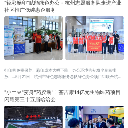
“轻彩畅印”赋能绿色办公 - 杭州志愿服务队走进产业
社区推广低碳惠企服务
打印机免费保养、彩印成本大幅下降、办公环境告别粉尘臭氧排
放……5月21日，杭州市绿色志愿服务总队绿色办公项目组联合杭州
市上城区蓝海环保公益服务社、杭州婺城商会、杭州神驰数码办公
设备有限公司等机构，组织志愿者走进滨江区西兴产业社区，在盛
"小土豆"变身"药胶囊"！荃吉康14亿元生物医药项目
大科技园开展绿色办公主题惠企服务。由爱普生（中国）有限公司
闪耀第三十五届哈洽会
与杭州神驰数码办公设备有限公司共同推进的“轻彩畅印”方案成为亮
点，该方案以独家冷