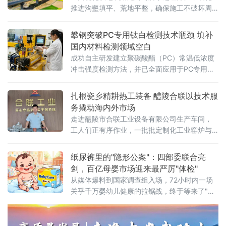
推进沟壑填平、荒地平整，确保施工不破坏周
边植被与水系，并及时进行生态恢复
攀钢突破PC专用钛白检测技术瓶颈 填补
国内材料检测领域空白
成功自主研发建立聚碳酸酯（PC）常温低浓度
冲击强度检测方法，并已全面应用于PC专用钛
白产品中试应用性能评估。此举标志着我国在
高端钛白产品应用性能检测领域迈出关键一
扎根瓷乡精耕热工装备 醴陵合联以技术服
步，为攀钢钒钛股份PC专用钛白产品的研发迭
务撬动海内外市场
代提供了精准、可靠的检测技术支撑。据悉，
走进醴陵市合联工业设备有限公司生产车间，
为精准匹配
工人们正有序作业，一批批定制化工业窑炉与
烘房设备即将交付客户。这家集研发、设计、
生产、安装及售后运维于一体的专业热工装备
纸尿裤里的"隐形公案"：四部委联合亮
制造企业，正依托当地完整的电瓷产业链配套
剑，百亿母婴市场迎来最严厉"体检"
优势，成长为中南地区工业智能化窑炉领域的
从媒体爆料到国家调查组入场，72小时内一场
重要力量。合联工业设备深耕高压
关乎千万婴幼儿健康的拉锯战，终于等来了"裁
判"。风暴眼：一篇报道，撕开行业伤疤2026年
6月18日，《经济参考报》一篇调查报道犹如深
水炸弹，将"好奇""碧芭宝贝""Babycare"三大