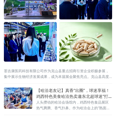
荃吉康医药科技有限公司作为克山县重点招商引资企业积极参展，
集中展示生物经济发展成果，成为本届展会聚焦亮点。克山县高度
重视、精心组织参展工作，立足"中国马铃薯种薯之乡"资源禀赋，锚
定生物经济发展方向，积极推动马铃薯深加工与医
【哈洽老友记】真香“出圈”，球迷享福！
鸡西特色美食哈洽热卖邀东北超球迷“打
卡尝鲜”
人头攒动的哈洽会场馆内，鸡西特色食品展区
热气腾腾、香气扑鼻。作为哈洽会上的“熟面
孔”，“永红金正花”冷面辣菜摊位再度引人关