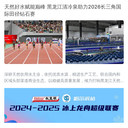
注，直径近一米的超大不锈钢盆前，创始人金
天然好水赋能巅峰 黑龙江清冷泉助力2026长三角国
正花戴着卫生手套，现场沉浸式翻拌红油辣
际田径钻石赛
菜，鲜爽香辣的气味瞬间飘散开来，展台前从
早到晚始终客流爆满。“地道辣菜”人气爆棚，球
迷专属福利暖心上线展台之上，一袋袋包装精
美的鸡西大冷面、窖缸酸菜、风味糖蒜整齐堆
叠，明码标价的菜
深耕天然饮用水主业，依托优质水源，精进生产工艺。联合国内和
区域头部渠道商业生态。以稳健高质量发展，倾力打响黑龙江天然
苏打水在中国的特色名片。