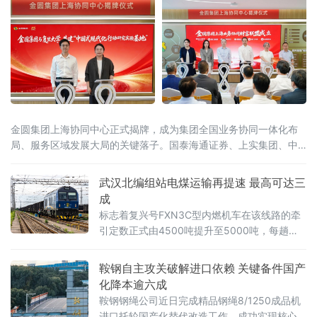
金圆集团上海协同中心正式揭牌，成为集团全国业务协同一体化布
局、服务区域发展大局的关键落子。国泰海通证券、上实集团、中
保投资、淡马锡、安佰深、华宝证券、施罗德交银理财等国内外多
家金融机构，复旦大学、宁德时代等多家高校智库及产业合作伙伴
武汉北编组站电煤运输再提速 最高可达三
到场见证。上海是金融改革开放的前沿阵地，正加快推进上海国际
成
金融中心建设和长三角一体化发
标志着复兴号FXN3C型内燃机车在该线路的牵
引定数正式由4500吨提升至5000吨，每趟车
可多拉500吨电煤，运输效能进一步提升。复兴
号FXN3C型内燃机车是我国自主研发的新一代
鞍钢自主攻关破解进口依赖 关键备件国产
干线货运主力装备。2025年12月8日，
化降本逾六成
鞍钢钢绳公司近日完成精品钢绳8/1250成品机
进口托轮国产化替代改造工作，成功实现核心