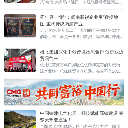
爪“啃”出大市场？近日，中经联播带着疑问走进
位于福建漳州龙海的全家福生产基地，100亩自
有厂区、5.8万平方米现代化车间智能高效，全
四年磨一“脯”：闽南新锐企业用“数据地
自动生产线有序作业，标准化生产保障产品品
图”重构传统肉脯产业
质稳定可靠。据了解，全家福集团创立于2004
走进这座现代化工厂，看到的不是凭经验拿捏
年，深耕食品行业二十余年，从单一肉制品加
的老手艺，而是一条条用数据、标准和口味地
工，发展为肉制品、烘焙馅料多元经营，已形
图铺就的升级之路。企业将传统味道拆解成一
成以全家福、
道道可量化、可追溯的工序：原料肉验收、低
雄飞集团深化中俄跨境物流合作 促进双边
温滚揉腌制、自动化摊筛、精准温控烘烤、洁
贸易往来
净内包装
依托绥芬河百年口岸区位优势和完善的对俄物
流产业链，抢抓经贸合作机遇。在前不久2026
亚洲物流双年展会上，与俄罗斯卢比卡尔公司
成功签署了战略合作协议，为深化中俄跨境物
流合作、促进双边贸易往来积蓄新力量。
中国铁建电气化局：科技赋能高铁建设 秦
楚天堑变通途！
全面优化供电线路走向与所亭选址方位，细化