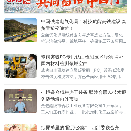
中国铁建电气化局：科技赋能高铁建设 秦
楚天堑变通途！
全面优化供电线路走向与所亭选址方位，细化
推进沟壑填平、荒地平整，确保施工不破坏周
边植被与水系，并及时进行生态恢复
攀钢突破PC专用钛白检测技术瓶颈 填补
国内材料检测领域空白
成功自主研发建立聚碳酸酯（PC）常温低浓度
冲击强度检测方法，并已全面应用于PC专用钛
白产品中试应用性能评估。此举标志着我国在
高端钛白产品应用性能检测领域迈出关键一
扎根瓷乡精耕热工装备 醴陵合联以技术服
步，为攀钢钒钛股份PC专用钛白产品的研发迭
务撬动海内外市场
代提供了精准、可靠的检测技术支撑。据悉，
走进醴陵市合联工业设备有限公司生产车间，
为精准匹配
工人们正有序作业，一批批定制化工业窑炉与
烘房设备即将交付客户。这家集研发、设计、
生产、安装及售后运维于一体的专业热工装备
纸尿裤里的"隐形公案"：四部委联合亮