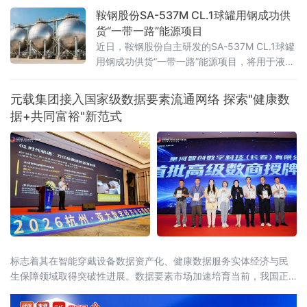
用，真正做到"新线入、旧线清、资源归"。
鞍钢股份SA-537M CL.1球罐用钢成功供
货“一带一路”能源项目
近日，鞍钢股份自主研发的SA-537M CL.1球罐
用钢成功供货“一带一路”能源项目，将用于液化
石油气（LPG）球罐建造。此举进一步巩固了鞍
钢集团在高端压力容器用钢领域的领先地位，
元载集团接入国家级数据要素流通网络 探索"健康数
为海外能源储运工程提供了关键材料支撑，提
据+共同富裕"新范式
升了鞍钢品牌的国际形象。
标志着其在智能穿戴设备数据资产化、健康数据服务实体经济与民
生保障领域取得突破性进展。数据要素市场加速培育当前，我国正
处于从"数字大国"迈向"数字强国"的关键转型期。中共中央、国务院
《关于构建更加完