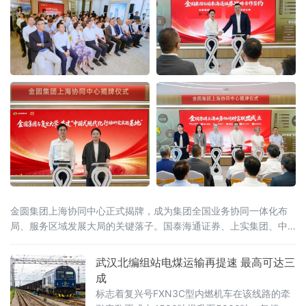
金圆集团上海协同中心正式揭牌，成为集团全国业务协同一体化布
局、服务区域发展大局的关键落子。国泰海通证券、上实集团、中
保投资、淡马锡、安佰深、华宝证券、施罗德交银理财等国内外多
家金融机构，复旦大学、宁德时代等多家高校智库及产业合作伙伴
武汉北编组站电煤运输再提速 最高可达三
到场见证。上海是金融改革开放的前沿阵地，正加快推进上海国际
成
金融中心建设和长三角一体化发
标志着复兴号FXN3C型内燃机车在该线路的牵