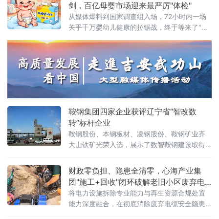
制造企业，正依托当地完整的电瓷产业链配套
剑，百亿母婴市场迎来最严厉"体检"
优势，成长为中南地区工业智能化窑炉领域的
从媒体爆料到国家调查组入场，72小时内一场
重要力量。合联工业设备深耕高压
关乎千万婴幼儿健康的拉锯战，终于等来了"裁
判"。风暴眼：一篇报道，撕开行业伤疤2026年
6月18日，《经济参考报》一篇调查报道犹如深
水炸弹，将"好奇""碧芭宝贝""Babycare"三大
纸尿裤巨头推上风口浪尖——多款主流婴幼儿
纸尿裤被检出甲酰胺，一种被欧盟列为1B类生
殖毒性的有害物质。更令家长心惊的是记者的
亲身实验：穿戴一款
鞍钢集团四家企业获评辽宁省“智改数
转”标杆企业
鞍钢股份、本钢板材、凌钢股份、鞍钢矿业齐
大山铁矿光荣入选，展示了数智鞍钢建设取得
的最新成果。近年来，鞍钢集团锚定高端化、
智能化、绿色化发展方向，引导各级企业将人
财政零负担、隐患全清零，心海产业集
工智能、大数据、工业互联网等与生产经营深
团"施工+回收"闭环破解老旧小区废弃电
度融合，全力推进智能化改造、数字化转型，
缆消隐难题
将电力设施拆除专业能力与再生资源合规处置
为新鞍钢加快建设世界一流企业注入数智动
能力深度融合，在彻底消除废弃电缆安全隐患
能。鞍钢股份积
的同时，实现铜、铝等有色金属的资源化利