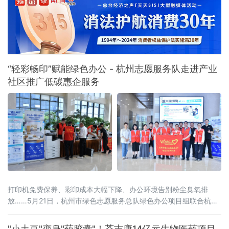
“轻彩畅印”赋能绿色办公 - 杭州志愿服务队走进产业
社区推广低碳惠企服务
打印机免费保养、彩印成本大幅下降、办公环境告别粉尘臭氧排
放……5月21日，杭州市绿色志愿服务总队绿色办公项目组联合杭州
市上城区蓝海环保公益服务社、杭州婺城商会、杭州神驰数码办公
设备有限公司等机构，组织志愿者走进滨江区西兴产业社区，在盛
"小土豆"变身"药胶囊"！荃吉康14亿元生物医药项目