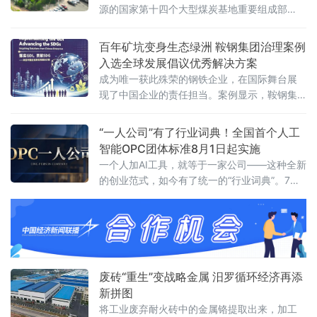
源的国家第十四个大型煤炭基地重要组成部
分，正聚焦产业发展痛点，从破解煤炭利用“卡
脖子”难题到加快无人矿卡规模化落地，在“十五
百年矿坑变身生态绿洲 鞍钢集团治理案例
五”开局之年交出一份绿色化、智能化转型的硬
入选全球发展倡议优秀解决方案
核答卷。
成为唯一获此殊荣的钢铁企业，在国际舞台展
现了中国企业的责任担当。案例显示，鞍钢集
团对其矿业大孤山铁矿排岩场
“一人公司”有了行业词典！全国首个人工
智能OPC团体标准8月1日起实施
一个人加AI工具，就等于一家公司——这种全新
的创业范式，如今有了统一的“行业词典”。7月3
日，由浙江省数字经济发展中心、浙江省智能
经济与智慧城市促进会牵头，联合杭州市上城
区科技经信局、阿里云等14家单位共同编制的
《人工智能OPC术语》团体标准正式发布，将
于8月1日起实施。这是国内首个聚焦人工智能
OPC（One Person Company，一人公司）领
废砖“重生”变战略金属 汨罗循环经济再添
域的术语类标
新拼图
将工业废弃耐火砖中的金属铬提取出来，加工