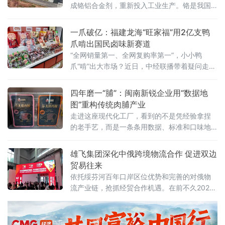
成铬铝合金剂，重新投入工业生产。铬是我国
稀缺的战略金属资源，国内铬铁矿储量占全球
不足0.1%，九成以上依赖进口。锘锋新材料的
一爪破亿：福建龙海“旺家福”用2亿支鸭
技术团队另辟蹊径，将目光投向长期被忽视
爪啃出国民卤味新赛道
的“城市矿山”——废耐火砖
“全网销量第一、全网复购率第一”，小小鸭
爪“啃”出大市场？近日，中经联播带着疑问走进
位于福建漳州龙海的全家福生产基地，100亩自
有厂区、5.8万平方米现代化车间智能高效，全
四年磨一“脯”：闽南新锐企业用“数据地
自动生产线有序作业，标准化生产保障产品品
图”重构传统肉脯产业
质稳定可靠。据了解，全家福集团创立于2004
走进这座现代化工厂，看到的不是凭经验拿捏
年，深耕食品行业二十余年，从单一肉制品加
的老手艺，而是一条条用数据、标准和口味地
工，发展为肉制品、烘焙馅料多元经营，已形
图铺就的升级之路。企业将传统味道拆解成一
成以全家福、
道道可量化、可追溯的工序：原料肉验收、低
雄飞集团深化中俄跨境物流合作 促进双边
温滚揉腌制、自动化摊筛、精准温控烘烤、洁
贸易往来
净内包装
依托绥芬河百年口岸区位优势和完善的对俄物
流产业链，抢抓经贸合作机遇。在前不久2026
亚洲物流双年展会上，与俄罗斯卢比卡尔公司
成功签署了战略合作协议，为深化中俄跨境物
流合作、促进双边贸易往来积蓄新力量。