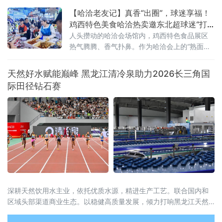
定生物经济发展方向，积极推动马铃薯深加工与医
【哈洽老友记】真香“出圈”，球迷享福！
鸡西特色美食哈洽热卖邀东北超球迷“打
卡尝鲜”
人头攒动的哈洽会场馆内，鸡西特色食品展区
热气腾腾、香气扑鼻。作为哈洽会上的“熟面
孔”，“永红金正花”冷面辣菜摊位再度引人关
注，直径近一米的超大不锈钢盆前，创始人金
天然好水赋能巅峰 黑龙江清冷泉助力2026长三角国
正花戴着卫生手套，现场沉浸式翻拌红油辣
际田径钻石赛
菜，鲜爽香辣的气味瞬间飘散开来，展台前从
早到晚始终客流爆满。“地道辣菜”人气爆棚，球
迷专属福利暖心上线展台之上，一袋袋包装精
美的鸡西大冷面、窖缸酸菜、风味糖蒜整齐堆
叠，明码标价的菜
深耕天然饮用水主业，依托优质水源，精进生产工艺。联合国内和
区域头部渠道商业生态。以稳健高质量发展，倾力打响黑龙江天然
苏打水在中国的特色名片。