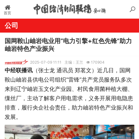
首页
公司
国网鞍山岫岩电业用“电力引擎+红色先锋”助力
岫岩特色产业振兴
2025-07-09 11:11
主编：王兰
170904
中经联播讯
（张士龙 通讯员 郑茗文）近几日，国网
鞍山岫岩县供电公司组织“雷锋”共产党员服务队多次
来到辽宁岫岩玉文化产业园、村民食用菌种植大棚、
缫丝厂，主动了解客户用电需求，义务开展用电隐患
排查，履行央企社会责任，助力岫岩特色产业振兴和
发展。