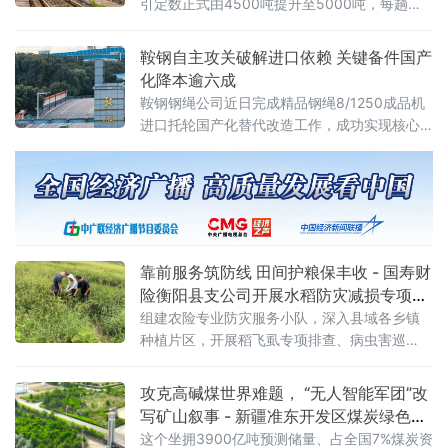
引定数正式由4500吨提升至5000吨，每趟车
可多拉500吨电煤，运输效能进一步提升。复兴
号FXN3C型内燃机车是我国自主研发的新一代
鞍钢自主攻关破解进口依赖 关键备件国产
干线货运主力装备。2025年12月8日，
化降本逾六成
鞍钢钢绳公司近日完成精品钢绳8/1250成品机
进口托轮国产化替代改造工作，成功实现核心
设备关键备件自主研制，为生产线连续稳定运
行提供坚实硬件保障。此举标志着鞍钢在关键
零部件国产化攻关领域取得新突破。据介绍，
8/1250成品机是该公司精品钢丝绳生产的核心
设备，其配套托轮此前长期依赖进口。进口托
轮采购成本高昂、供货周期较长，且损耗后易
靠前服务筑防线 田间护粮保丰收 - 国寿财
引发产线停机，长期制约设备运行效
险衡阳县支公司开展水稻防灾减损专项行
动
组建农险专业防灾服务小队，深入县域各乡镇
种植片区，开展稻飞虱专项排查、病虫害巡
检、农技指导及惠农政策宣讲一体化防灾减损
行动，将风控关口前移，变灾后被动理赔为灾
攻克高碱煤世界难题， “无人智能军团”改
前主动防控，全力守护农户种粮收益。 在田间
写矿山叙事 - 新疆准东开发区煤炭绿色智
地头，工作
能转型驶入深水区
这个坐拥3900亿吨预测储量、占全国7%煤炭资