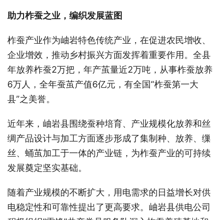
助力柞蚕之业，编织发展蓝图
柞蚕产业作为岫岩特色传统产业，在促进农民增收、
企业增效，推动乡村振兴方面发挥着重要作用。全县
年放养柞蚕2万把，年产茧量近2万吨，从事柞蚕放养
6万人，全年蚕茧产值6亿元，有全国“柞蚕第一大
县”之美誉。
近年来，岫岩县围绕蚕种培育、产业规模化放养和丝
绸产品设计与加工方面逐步形成了集制种、放养、缫
丝、蛹茧加工于一体的产业链，为柞蚕产业的可持续
发展奠定坚实基础。
随着产业规模的不断扩大，用电需求的日益增长对供
电稳定性和可靠性提出了更高要求。岫岩县供电公司