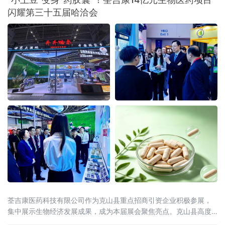
大科技园开展绿色办公主题惠企服务。由爱普生（中国）有限公司
闪耀第三十五届哈洽会
与杭州神驰数码办公设备有限公司共同推进的“轻彩畅印”方案成为亮
点，该方案以独家冷
荃吉康医药科技有限公司作为克山县重点招商引资企业积极参展，
集中展示生物经济发展成果，成为本届展会聚焦亮点。克山县高度
重视、精心组织参展工作，立足"中国马铃薯种薯之乡"资源禀赋，锚