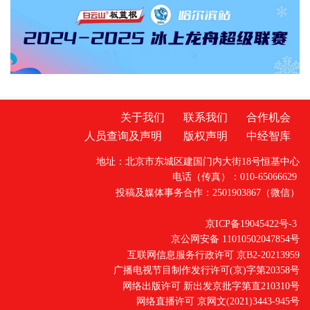
关于我们
联系我们
合作机会
人员查询及声明
版权声明
中经智库
地址：北京市东城区建国门内大街18号恒基中心
电话（传真）：010-65066629
投稿及媒体事务合作：2501903867（微信）
京ICP备19045422号-3
京公网安备 11010502047854号
互联网信息服务行政许可 京B2-20213959
广播电视节目制作发行许可(京)字第20358号
网络出版许可 新出发京批字第直210310号
网络直播许可 京网文(2021)3443-945号