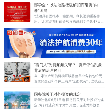
环境，还是在异化为另一种权力寻租？上海大
邵学全：以法治路径破解招商引资“内
学法学院企业法治与创新发展研究中心主任何
卷”困局
忠成6月7日在中国政法大学法治化营商环境建
“法治具有固根本、稳预期、利长远的重要作
设与数字金融研究中心揭牌仪式既同期举办
用。”北京爱邦社政企智库总裁邵学全6月7日在
的“法治筑基、商业有序——地方政府促进招商
中国政法大学法治化营商环境建设与数字金融
引资和高质量发展路径”法治化营商环境建设
研究中心揭牌仪式既同期举办的“法治筑基、商
（公益）大
业有序——地方政府促进招商引资和高质量发
展路径”法治化营商环境建设（公益）大讲堂
2026首期活动上发表书面发言，为地方政府招
商引资高质量发展提出五条法治路径。他指
出，推动高质量发展离不开法治的支撑和保
障，地方政
“看门人”为何频频失守？- 资产评估乱象
背后的治理拷问
当一家资产评估机构可以将整单业务转包给无
资质的企业和个体工商户“全面代劳”，当执业人
员可以一边参与评估、一边买卖客户股票，当
重要评估参数可以随意调整、评估依据可以凭
国务院关于对外投资的规定
空缺失——这张资本市场“看门人”的名片，还剩
新华社北京6月1日电 国务院关于对外投资的规
下几分信度？上述场景并非危言耸听。近日，
定;为了推进高水平对外开放，促进对外投资高
财政部公布的2025年度资产评估行业联合检查