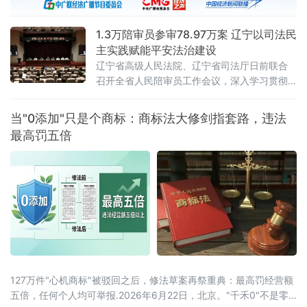
1.3万陪审员参审78.97万案 辽宁以司法民
主实践赋能平安法治建设
辽宁省高级人民法院、辽宁省司法厅日前联合
召开全省人民陪审员工作会议，深入学习贯彻
全国人民陪审员工作会议精神及辽宁省委部署
要求，系统梳理人民陪审员制度落地实施以来
当"0添加"只是个商标：商标法大修剑指套路，违法
的实践成效，研判当前工作推进中的重点问
最高罚五倍
题，部署下一阶段核心任务，以人民陪审员工
作的高质量发展，为更高水平平安辽宁、法治
辽宁建设注入坚实的司法民主动能。会议第一
时间传达了辽宁省委常委、政法委书记郑艺对
全省人
127万件"心机商标"被驳回之后，修法草案再祭重典：最高罚经营额
五倍，任何个人均可举报.2026年6月22日，北京。"千禾0"不是零