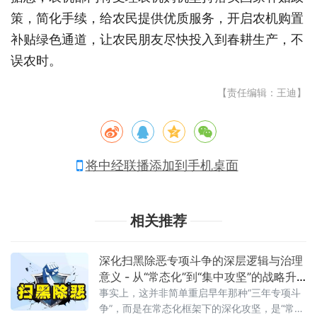
策，简化手续，给农民提供优质服务，开启农机购置
补贴绿色通道，让农民朋友尽快投入到春耕生产，不
误农时。
【责任编辑：王迪】
将中经联播添加到手机桌面
相关推荐
深化扫黑除恶专项斗争的深层逻辑与治理
意义 - 从“常态化”到“集中攻坚”的战略升
级
事实上，这并非简单重启早年那种“三年专项斗
争”，而是在常态化框架下的深化攻坚，是“常态