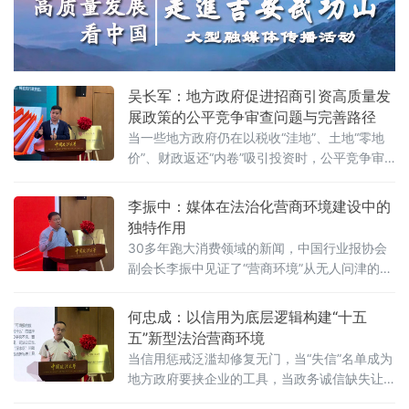
法大学法治化营商环境建设与数字金融研究中
心揭牌仪式既同期举办的“法治筑基、商业有序
——地方政府促进招商引资和高质量发展路
径”法治化营商环境建设（公益）大讲堂
吴长军：地方政府促进招商引资高质量发
展政策的公平竞争审查问题与完善路径
当一些地方政府仍在以税收“洼地”、土地“零地
价”、财政返还“内卷”吸引投资时，公平竞争审
查制度已悄然划下“红线”。《公平竞争审查条
例》施行近两年来，为何部分地区仍屡屡出
李振中：媒体在法治化营商环境建设中的
现“超国民待遇”补贴、隐性地方保护、跨区域恶
独特作用
性竞争？北京物资学院法学院院长吴长军6月7
30多年跑大消费领域的新闻，中国行业报协会
日在中国政法大学法治化营商环境建设与数字
副会长李振中见证了“营商环境”从无人问津的模
金融研究中心揭牌仪式既同期举办的“法治筑
糊概念变成全社会上心的大事。6月7日，在中
基、商业有序——地方政府促进招商引资和
国政法大学法治化营商环境建设与数字金融研
何忠成：以信用为底层逻辑构建“十五
究中心揭牌仪式既同期举办的“法治筑基、商业
五”新型法治营商环境
有序——地方政府促进招商引资和高质量发展
当信用惩戒泛滥却修复无门，当“失信”名单成为
路径”法治化营商环境建设（公益）大讲堂2026
地方政府要挟企业的工具，当政务诚信缺失让
首期活动上，李振中以媒体人视角直言：法治
企业不敢投资——信用体系究竟是在优化营商
化营商环境是市场经济的“空气和土壤”