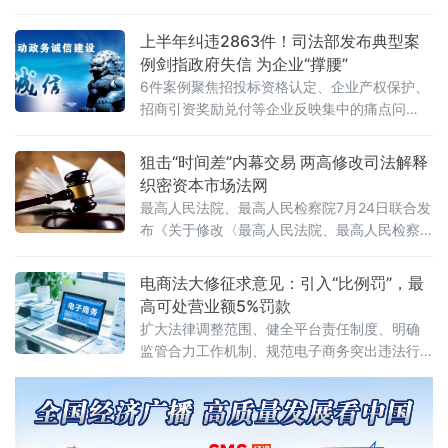
化+专项集中发力”的有机结合。官方会议反复
强调要严格依法办事、坚持实事求是，做到“是
上半年纠违2863件！司法部发布典型案
黑恶一个不漏、不是黑恶一个不凑”
例剑指政府失信 为企业“撑腰”
6件案例聚焦招投标资格认定、企业产权保护、
招商引资奖励兑付等企业反映集中的痛点问
题，行政复议机关以有力纠治向行政机关违法
不当行为“亮剑”，为纵深推进全国统一大市场建
狙击“时间差”内幕交易 两高修改司法解释
设提供了坚实的法治保障。数据显示，2026年1
织密资本市场法网
至6月，全国各级行政复议机构依法履行监督职
最高人民法院、最高人民检察院7月24日联合发
布《关于修改〈最高人民法院、最高人民检察
院关于办理内幕交易、泄露内幕信息刑事案件
具体应用法律若干问题的解释〉的决定》（法
电商法大修征求意见：引入“比例罚”，最
释〔2026〕13号）。修改决定已分别经最高人
高可处营业额5%罚款
民法院审判委员会第1961次会议、最高人民检
扩大法律调整范围、健全平台责任制度、明确
察院第十四届检察委员会第七十五次会议通
监管合力工作机制、规范电子商务突出违法行
过，自2026年7月27日起施行。此次修改距
为、深化电子商务开放合作
2012年《关于办理内幕交易、泄