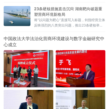
添加，"手打"面没人真正用手打过，"0糖"饮料照样升血糖——当这
些让消费者频频踩坑的文字不过是一个注册商标，而非产品承诺
23条硬核措施直击沉疴 湖南靶向破题重
时，法律终于要动手了。6月22日，全国人大常委会法工委披露，商
塑营商环境新格局
标法修订草案二次审议稿将提请6月23日开幕的十四
将"以问题为靶心"直接写入标题，剑指经营主体
反映强烈的八类突出问题，推出23条硬核举
措，以可量化、可考核、可追溯的制度设计，
向全省营商环境的堵点痛点发起集中攻坚。精
中国政法大学法治化营商环境建设与数字金融研究中
准聚焦：八大领域，靶向施策与以往温和表述
心成立
不同，此次湖