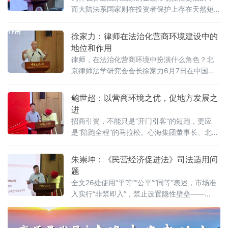
而大陆法系国家则在投资者保护上存在天然短
板？中国作为典型的大陆法国家，金融高速增
长背后是否隐藏着法治短板？中国政法大学商
徐家力：律师在法治化营商环境建设中的
学院教授、法治化营商环境建设与数字金融研
地位和作用
究课题组组长胡继晔6月7日在该校研究中心揭
律师，在法治化营商环境中扮演什么角色？北
牌仪式既同期举办的“法治筑基、商业有序——
京律师法学研究会会长徐家力6月7日在中国政
地方政府促进招商引资和高质量发展路径”法治
法大学法治化营商环境建设与数字金融研究中
化营商环境建设（公益）大讲堂首期活动上，
心揭牌仪式既同期举办的“法治筑基、商业有序
鲍世超：以营商环境之优，促地方发展之
以
——地方政府促进招商引资和高质量发展路
进
径”法治化营商环境建设（公益）大讲堂2026首
招商引资，不能只是“开门引客”的短跑，更应
期活动上给出明确答案：律师不仅是法律的实
是“陪跑全程”的马拉松。心海集团董事长、北京
践者，更是连接政府、市场与司法的法治纽
山东企业商会副会长、、北京济宁企业商会执
带，其专业服务水平是衡量一个地区营商环境
行会长鲍世超6月7日在中国政法大学法治化营
朱崇坤：《民营经济促进法》司法适用问
法治化水
商环境建设与数字金融研究中心揭牌仪式既同
题
期举办的“法治筑基、商业有序——地方政府促
全文26处使用“平等”“公平”“同等”表述，市场准
进招商引资和高质量发展路径”法治化营商环境
入实行“非禁即入”，禁止设置隐性壁垒——
建设（公益）大讲堂2026首期活动上，以企业
2025年5月20日施行的《中华人民共和国民营
家视角道出法治化营商环境的真谛：“一个
经济促进法》被寄予厚望。然而，北京企业法
治与发展研究会副会长朱崇坤6月7日在中国政