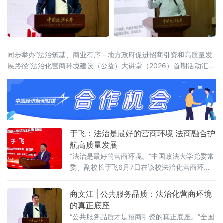
同步举办“法治筑基、商业有序 - 地方政府促进招商引资和高质量发
展路径”法治化营商环境建设（公益）大讲堂（2026）首期活动汇聚
法学界、金融界、企业界及新闻界近百位专家学者与实务代表，共
同聚焦法治化营商环境建设的理论前沿与实践路径。中国政法大学
党委常委、副校长于飞，全国政协委员、中国政法
于飞：法治是最好的营商环境 法商融合护
航高质量发展
“法治是最好的营商环境。”中国政法大学党委常
委、副校长于飞6月7日在该校法治化营商环境
建设与数字金融研究中心揭牌仪式上强调，营
商环境的核心要义在于法治化保障——因为法
商文江 | 公共服务品质：法治化营商环境
治提供明确的预期。当天，中国政法大学法治
的真正底座
化营商环境建设与数字金融研究中心在京正式
“公共服务品质才是招商引资的真正底座。”全国
成立，同步启动“法治筑基、商业有序——地方