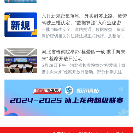
质量发展，有效实施对外投资管理，保护投资
结果显示，在对15家备案从事证券服务业务的
者及其对外投资合法权益，维护国家主权、安
资产评估机构开展执业质量检查后，依法对4家
全、发展利益，根据《中华人民共和国对外关
六月新规密集落地：外卖封签上路、疲劳
评估机构、12名
系法》、《中华人民共和国对外贸易法》等法
驾驶三维认定、“数据算法”入商业秘密保
律，制定本规定。第二条&emsp;中华人民共和
护范围
一批与民生安全、道路交通、数据权益、资源
国境内（以下简称中国境内）投资者对外投
保护密切相关的法律法规正式施行。从整治“幽
资，适用本规定。本规定所称对外投资即境外
灵外卖”到严管幼儿园食品安全，从疲劳驾驶三
投资，是指投资
维判定到“开门杀”责任明确，从商业秘密保护扩
河北省检察院举办“检爱四十载 携手向未
围到城乡供水统筹管理——多项新规聚焦社会
来” 检察开放日活动
关切，织密权益保障网，守护公众日常生活。
5月28日下午，河北省检察院举办“检爱四十载
网络餐饮全链条严管：外卖必须“封口”，商家必
携手向未来”检察开放日活动。部分长期关注未
须“亮证”《网络餐饮服务经营者落实食品安全主
成年人成长的全国人大代表、省人大代表、省
体责任监督管理规定》6月1日起
政协委员、人民监督员以及石家庄市第二中学
师生、家长代表等50余人应邀走进省检察院，
直观了解检察工作，共同交流未成年人保护举
措。省检察院党组成员、副检察长任国强参加
开放日活动，并主持座谈交流会。据介绍，近