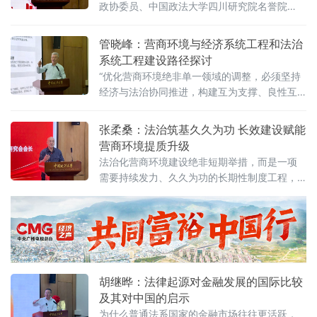
政协委员、中国政法大学四川研究院名誉院
政府促进招商引资和高质量发展路径”法治化营
长、前商学院院长商文江6月7日在该校法治化
商环境建设（公益）大讲堂（2026
营商环境建设与数字金融研究中心揭牌仪式上
管晓峰：营商环境与经济系统工程和法治
作出上述表示。他指出，《公平竞争审查条
系统工程建设路径探讨
例》施行后，各地招商引资的竞争焦点已从“拼
“优化营商环境绝非单一领域的调整，必须坚持
政策洼地”转向“拼服务高地”“拼法治高地”，长期
经济与法治协同推进，构建互为支撑、良性互
稳定、高效透明的法治环境与公共服务成为吸
动的系统生态。”中国政法大学民商经济法学院
引优质企业和人才的关键。商文江在
教授管晓峰6月7日在中国政法大学法治化营商
张柔桑：法治筑基久久为功 长效建设赋能
环境建设与数字金融研究中心揭牌仪式上作出
营商环境提质升级
上述表示。他在题为《营商环境与经济、法治
法治化营商环境建设绝非短期举措，而是一项
系统工程建设路径探讨》的主题演讲中，系统
需要持续发力、久久为功的长期性制度工程，
阐述以系统工程思维推进营商环境建设的理论
坚持法治导向是推动招商引资和经济高质量发
框架与实践路径。管晓峰从市场发展环境问
展的根本路径。
胡继晔：法律起源对金融发展的国际比较
及其对中国的启示
为什么普通法系国家的金融市场往往更活跃，