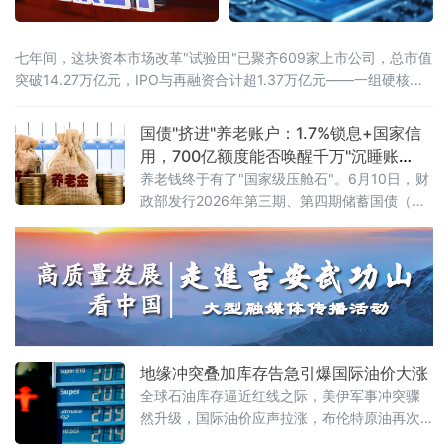
七年间，这块资本市场改革"试验田"已聚齐609家上市公司，总市值
突破14.27万亿元，IPO与再融资合计超1.37万亿元——一组硬核数
据，勾勒出中国"硬科技"资本生态从无到有、由小到大的完整跃迁。
近13%研发投入强度，七年稳居A股之首如果说创新是引擎，资本便
国债"挤进"养老账户：1.7%锁息+国家信
是燃料。科创板连续七年保持近13%的研发投入强度，远超全社会
用，700亿额度能否唤醒千万"沉睡账
研发经
户"？
养老钱终于有了"国家级压舱石"。6月10日，财
政部发行2026年第三期、第四期储蓄国债（电
子式），最大发行额合计700亿元。与以往不同
的是，这两期国债首次设置了个人养老金专属
额度，面向个人养老金账户投资者定向发售。
这意味着，自2026年6月起，全国超7200万个
人养老金开户人，终于可以用"养老钱"买国债
了。首批产品亮相：3年期1.63%，5年期1.7%
具体来看，第三期期限
地缘冲突叠加库存告急引爆国际油价大涨
全球石油库存逼近红线之际，美伊军事冲突骤
然升级，国际油价应声拉涨，布伦特原油再次
站上93美元关口。然而，油市正面临一个根本