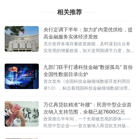
相关推荐
央行定调下半年：加力扩内需优供给，提
高金融服务实体经济质效
充分发挥各项存量政策效能，及时谋划出台务
实管用的增量政策，加大逆周期调节力度，加
力扩大内需、优化供给，推动经济持续向新向
优向好发展。
九部门联手打通科技金融“数据孤岛” 首份
全国性数据目录出炉
首次发布《全国科技金融领域数据开发利用目
录1.0》，标志着我国科技金融领域数据治理迈
入标准化、体系化新阶段。长期以来，科技型
企业尤其是中小科
万亿再贷款精准“补腰”：民营中型企业首
次纳入支持范围，余额已超7600亿元
政策推出半年间，一个长期被忽视的群体——
民营中型企业——首次被纳入再贷款支持版
图，长期困扰它们的“腰部悬空”融资困局正在被