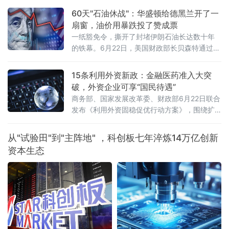
——金融法律体系中的"1"。所谓"1+N+X"：金
60天"石油休战"：华盛顿给德黑兰开了一
融法是统领全局的"1"，银行
扇窗，油价用暴跌投了赞成票
一纸豁免令，撕开了封堵伊朗石油长达数十年
的铁幕。6月22日，美国财政部长贝森特通过社
交媒体扔出一枚重磅炸弹：财政部已发布为期
60天的一般许可，全面豁免伊朗原油、石化及
15条利用外资新政：金融医药准入大突
石油产品的生产、交付与销售制裁，期限直指
破，外资企业可享“国民待遇”
2026年8月21日。更具颠覆性的是——伊朗石
商务部、国家发展改革委、财政部6月22日联合
油可以用美元结算，甚至可以卖给美国买家。
发布《利用外资固稳促优行动方案》，围绕扩
消息落地不到24小时，国际原油期货市场剧烈
大市场准入、提升外商投资便利度、提高投资
震荡：纽约商品交易所8月交货的轻质原油
促进水平、健全外商投资服务保障体系、优化
从"试验田"到"主阵地" ，科创板七年淬炼14万亿创新
外资管理等五方面提出15条政策举措。这是“十
资本生态
五五”开局之年，中国在稳外资领域推出的又一
重磅政策组合拳。服务业、金融业、医药产业
全面扩围在扩大市场准入方面，方案打出了一
套“组合拳”。服务业领域，稳步扩大职业技能