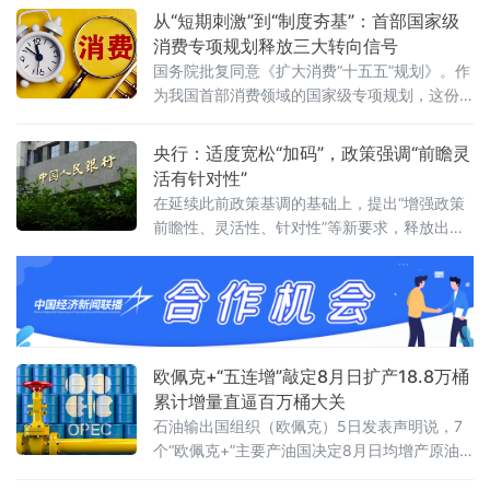
亿元，同比增长5.2%。上半年，社会融资规模
从“短期刺激”到“制度夯基”：首部国家级
增量累计为20.84万亿元，人民币贷款增加
消费专项规划释放三大转向信号
10.72万亿元。同日，国务院新闻办公室举行新
国务院批复同意《扩大消费“十五五”规划》。作
闻发布会，中国人民银行新闻发
为我国首部消费领域的国家级专项规划，这份
文件锚定2030年社会消费品零售总额达到60万
亿元左右的目标，围绕6个方面部署了28条重点
央行：适度宽松“加码”，政策强调“前瞻灵
任务举措，勾勒出一幅“扩量”与“提质”并行的消
活有针对性”
费高质量发展蓝图。多位专家指出，规划的深
在延续此前政策基调的基础上，提出“增强政策
层意义在于促消费逻辑正发生系统性转变——
前瞻性、灵活性、针对性”等新要求，释放出宏
从“刺激”转向“夯基”，从“补缺”
观政策将进一步精准发力的清晰信号。研判内
外挑战 明确政策总基调会议认为，今年以来宏
欧佩克+“五连增”敲定8月日扩产18.8万桶
累计增量直逼百万桶大关
石油输出国组织（欧佩克）5日发表声明说，7
个“欧佩克+”主要产油国决定8月日均增产原油
18.8万桶，并重申维护市场稳定的承诺。至