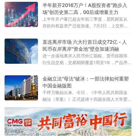
此，主要产油国已连续五个月宣布增产。沙特
半年新开2016万户！A股投资者“跑步入
阿拉伯、俄罗斯、伊拉克、科威特、哈萨克斯
场”创历史第二高，00后成增量主力
坦、阿尔及利亚和阿曼的代表当天举行线上会
上半年开户量已超去年前三季度，居民财富从
议，研判全球石油市场现状与前景。会后声明
存款向权益资产迁徙加速。7月2日，上交所官
说，各参与国将谨慎维护市场稳定，视市场情
网一纸数据引发市场广泛关注：2026年6月A股
况灵活调整产量。根据声明，七国将于8月2日
市场新开户数达286.46万户，环比增长3.6%，
直连离岸市场 六大行首日成交72亿 - 人
再次开会，就9月产量作出进一步
同比增长73.99%。拉长时间来看，2026年上
民币在岸离岸"资金池"壁垒加速消融
半年A股累计新开户2016.13万户，较2025年同
进一步落地离岸人民币外汇期权、货币掉期等
期的1259.77万户增长约60%。这一数字意味着
衍生品交易，交易期限覆盖1周至1年，产品序
什么？2025年全年A股新开户合计为274
列从即期、远期向全品类延伸。
金融立法"母法"破冰：一部法律如何重塑
中国金融版图
千呼万唤始出来。今日，《中华人民共和国金
融法（草案）》正式提请十四届全国人大常委
会第二十三次会议首次审议。这部酝酿多年的
金融领域"管总"大法，终于从幕后走向台前。这
不是一次普通的立法程序，而是中国金融法治
建设迈出的历史性一步。一、"1+N+X"：一张
图看懂金融法律新格局金融法的定位极为清晰