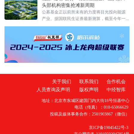
关口，布伦特原油期货同步大幅跳水，盘中跌
头部机构密集抢滩新周期
幅一度扩大至1%以上。与此同时，黄金市场则
公募基金正以前所未有的力度将目光投向能源
上演了截然相反的剧情：现货黄金在早盘刚刚
产业。据国联民生证券最新测算，截至今年一
跌破4500美元/盎司、创下近两个月新低之后，
季度末，公募基金对电力设备及新能源的配置
晚间骤然拉升，一举收复失地
比例已上升至10.15%，较上季度增加了0.86个
百分点。在海内外局势复杂多变的背景下，能
源安全的重要性愈发凸显，从电网延伸到锂电
材料，从电力主题ETF到新能源公募REITs，公
募基金正通过多元化的产品矩阵，打通能源产
业链的“任督二脉”。政策“双重
关于我们
联系我们
合作机会
人员查询及声明
版权声明
中经智库
地址：北京市东城区建国门内大街18号恒基中心
电话（传真）：010-65066629
投稿及媒体事务合作：2501903867（微信）
京ICP备19045422号-3