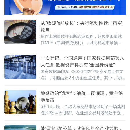
从“收短”到“放长”：央行流动性管理精密
轮盘
操作上缩量续作买断式逆回购，超预期加量续
作MLF（中期借贷便利），以此稳定市场预
期。2026年5月25日，央行向市场投放6000亿
元1年期MLF资金，冲抵当月5000亿元MLF到
一次登记、全国通用！国家数据局部署八
期量后实现1000亿元净投放，而就在此之前的
大任务 数据资产将拥有“全国身份证”
5月中旬，3个月和6个月两个期限的买断式逆回
国家数据局印发《2026年数字经济发展工作要
购刚实现10000亿元规模的净回笼，两者共
点》，明确提出8个方面重点任务。其中，“加
快建立全国统一数据产权登记制度”被列为深化
数据要素市场化配置改革的首要举措，成为最
地缘政治“诡变”：油价一夜倾泻，黄金绝
受市场瞩目的政策亮点。数据作为第五大生产
地反击
要素，其产权归属长期处于“有财产、无凭证”的
5月18日晚，全球大宗商品市场经历了一场戏剧
模糊地带。各地分散探索的数
性的“乾坤大挪移”。在亚洲交易时段尚处于强势
震荡的国际油价，在北京时间晚间突然调头向
下——WTI原油期货失守100美元/桶关键心理
能源“链动”公募：政策催热全产业共振，