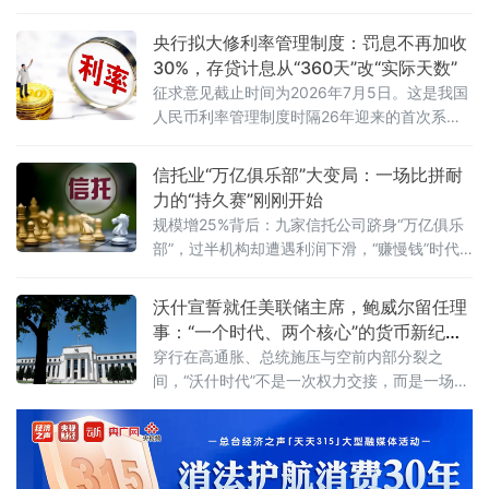
性的结构性转变——地缘政治溢价正在取代供
需基本面，成为主导价格的核心变量。6月10
央行拟大修利率管理制度：罚息不再加收
日，国际原油市场经历了一场“双重驱动”的剧烈
30%，存贷计息从“360天”改“实际天数”
波动。当日早盘，受美军对伊朗发动新一轮空
征求意见截止时间为2026年7月5日。这是我国
袭消息影响，WTI原油期货价格上涨1.63%，布
人民币利率管理制度时隔26年迎来的首次系统
伦特原油期货价格上涨1.72
性大修。新规共四章二十九条，聚焦人民币存
贷款利率管理，明确央行与金融机构的职责，
信托业“万亿俱乐部”大变局：一场比拼耐
同时整合散落在多份老旧规
力的“持久赛”刚刚开始
规模增25%背后：九家信托公司跻身“万亿俱乐
部”，过半机构却遭遇利润下滑，“赚慢钱”时代
正式开启。2026年5月31日，备受瞩目的信托
业务三分类新规三年过渡期正式画上句号。这
沃什宣誓就任美联储主席，鲍威尔留任理
场自2023年3月启动、被称为行业近十年最大
事：“一个时代、两个核心”的货币新纪元
业务改革的制度重塑，以一份沉甸甸的成绩单
开启
穿行在高通胀、总统施压与空前内部分裂之
落下帷幕——全行业受托资产规模突破34万亿
间，“沃什时代”不是一次权力交接，而是一场对
元，创出历史新高。三年前，原银保监会发
全球货币体系的“压力测试”。
布“三分类新规”，将信托业务划