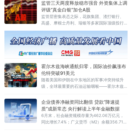
打破。
监管三天两度释放稳市强音 外资集体上调
评级“真金白银”加仓A股
监管层密集表态之际，花旗集团、渣打银行、
高盛、摩根士丹利、瑞银等多家国际顶级投行
同步上调A股评级或发布看多研报，外资正在用
实际行动表达对中国资产的乐观态度。
霍尔木兹海峡通航归零，国际油价飙涨布
伦特突破91美元
随着美国和伊朗在中东地区的军事冲突持续升
级，全球最重要的石油运输咽喉——霍尔木兹
海峡的通航量已降至零。受此影响，国际原油
期货19日在开始新一周交易后价格显著上涨，
企业债券净融资同比翻倍 贷款“降速提
布伦特原油期货价格突破每桶90美元关口。截
质”成新常态 央行解读上半年金融数据
至美东时间19日18时15分，纽约商品交易所8
6月末，社会融资规模存量为462.06万亿元，
月交货的轻质原油期货价格最高升至每桶85.17
同比增长7.4%；广义货币（M2）余额356.71万
美元，上涨2.68美元，涨幅为3.25%；9月交货
亿元，同比增长8%；人民币贷款余额282.63万
的伦敦布伦特原油期货价格最