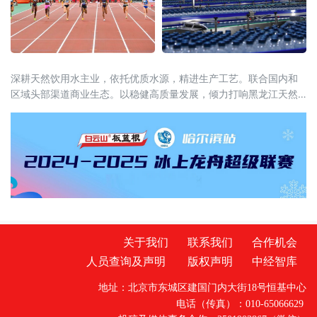
深耕天然饮用水主业，依托优质水源，精进生产工艺。联合国内和
区域头部渠道商业生态。以稳健高质量发展，倾力打响黑龙江天然
苏打水在中国的特色名片。
关于我们
联系我们
合作机会
人员查询及声明
版权声明
中经智库
地址：北京市东城区建国门内大街18号恒基中心
电话（传真）：010-65066629