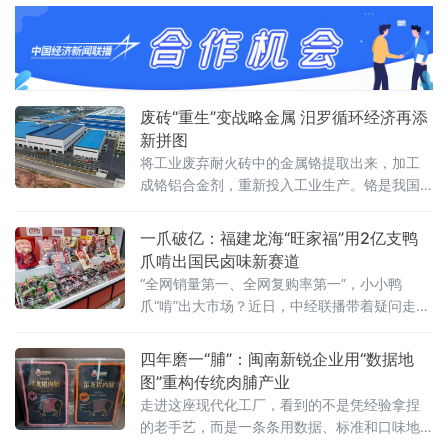
日，由浙江省数字经济发展中心、浙江省智能
经济与智慧城市促进会牵头，联合杭州市上城
区科技经信局、阿里云等14家单位共同编制的
《人工智能OPC术语》团体标准正式发布，将
于8月1日起实施。这是国内首个聚焦人工智能
OPC（One Person Company，一人公司）领
废砖“重生”变战略金属 汨罗循环经济再添
域的术语类标
新拼图
将工业废弃耐火砖中的金属铬提取出来，加工
成铬铝合金剂，重新投入工业生产。铬是我国
稀缺的战略金属资源，国内铬铁矿储量占全球
不足0.1%，九成以上依赖进口。锘锋新材料的
一爪破亿：福建龙海“旺家福”用2亿支鸭
技术团队另辟蹊径，将目光投向长期被忽视
爪啃出国民卤味新赛道
的“城市矿山”——废耐火砖
“全网销量第一、全网复购率第一”，小小鸭
爪“啃”出大市场？近日，中经联播带着疑问走进
位于福建漳州龙海的全家福生产基地，100亩自
有厂区、5.8万平方米现代化车间智能高效，全
四年磨一“脯”：闽南新锐企业用“数据地
自动生产线有序作业，标准化生产保障产品品
图”重构传统肉脯产业
质稳定可靠。据了解，全家福集团创立于2004
走进这座现代化工厂，看到的不是凭经验拿捏
年，深耕食品行业二十余年，从单一肉制品加
的老手艺，而是一条条用数据、标准和口味地
工，发展为肉制品、烘焙馅料多元经营，已形