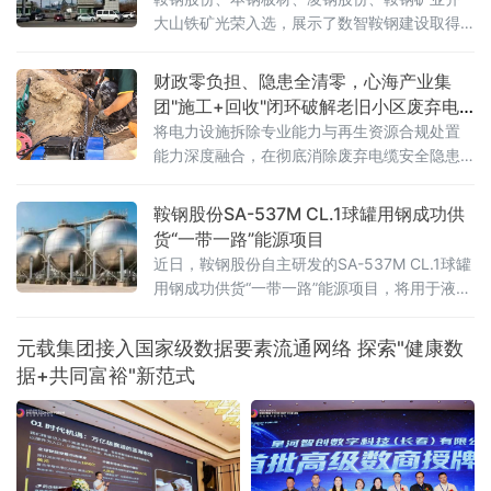
大山铁矿光荣入选，展示了数智鞍钢建设取得
的最新成果。近年来，鞍钢集团锚定高端化、
智能化、绿色化发展方向，引导各级企业将人
财政零负担、隐患全清零，心海产业集
工智能、大数据、工业互联网等与生产经营深
团"施工+回收"闭环破解老旧小区废弃电
度融合，全力推进智能化改造、数字化转型，
缆消隐难题
将电力设施拆除专业能力与再生资源合规处置
为新鞍钢加快建设世界一流企业注入数智动
能力深度融合，在彻底消除废弃电缆安全隐患
能。鞍钢股份积
的同时，实现铜、铝等有色金属的资源化利
用，真正做到"新线入、旧线清、资源归"。
鞍钢股份SA-537M CL.1球罐用钢成功供
货“一带一路”能源项目
近日，鞍钢股份自主研发的SA-537M CL.1球罐
用钢成功供货“一带一路”能源项目，将用于液化
石油气（LPG）球罐建造。此举进一步巩固了鞍
钢集团在高端压力容器用钢领域的领先地位，
元载集团接入国家级数据要素流通网络 探索"健康数
为海外能源储运工程提供了关键材料支撑，提
据+共同富裕"新范式
升了鞍钢品牌的国际形象。