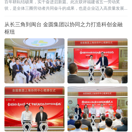
百年耕耘结硕果，实干奋进启新篇。此次获评福建省五一劳动奖
状，是全体三圈劳动者共同奋斗的成果，也是企业迈入高质量发展
新阶段的重要里程碑。
从长三角到闽台 金圆集团以协同之力打造科创金融
枢纽