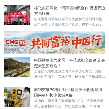
图铺就的升级之路。企业将传统味道拆解成一
成以全家福、
道道可量化、可追溯的工序：原料肉验收、低
雄飞集团深化中俄跨境物流合作 促进双边
温滚揉腌制、自动化摊筛、精准温控烘烤、洁
贸易往来
净内包装
依托绥芬河百年口岸区位优势和完善的对俄物
流产业链，抢抓经贸合作机遇。在前不久2026
亚洲物流双年展会上，与俄罗斯卢比卡尔公司
成功签署了战略合作协议，为深化中俄跨境物
流合作、促进双边贸易往来积蓄新力量。
中国铁建电气化局：科技赋能高铁建设 秦
楚天堑变通途！
全面优化供电线路走向与所亭选址方位，细化
推进沟壑填平、荒地平整，确保施工不破坏周
边植被与水系，并及时进行生态恢复
攀钢突破PC专用钛白检测技术瓶颈 填补
国内材料检测领域空白
成功自主研发建立聚碳酸酯（PC）常温低浓度
冲击强度检测方法，并已全面应用于PC专用钛