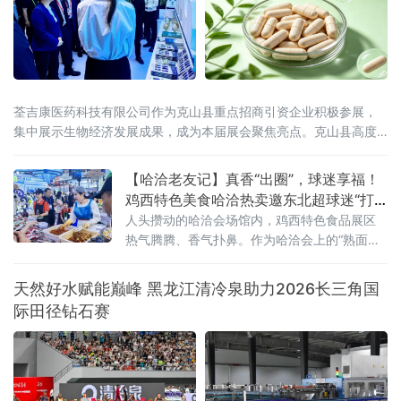
荃吉康医药科技有限公司作为克山县重点招商引资企业积极参展，
集中展示生物经济发展成果，成为本届展会聚焦亮点。克山县高度
重视、精心组织参展工作，立足"中国马铃薯种薯之乡"资源禀赋，锚
定生物经济发展方向，积极推动马铃薯深加工与医
【哈洽老友记】真香“出圈”，球迷享福！
鸡西特色美食哈洽热卖邀东北超球迷“打
卡尝鲜”
人头攒动的哈洽会场馆内，鸡西特色食品展区
热气腾腾、香气扑鼻。作为哈洽会上的“熟面
孔”，“永红金正花”冷面辣菜摊位再度引人关
注，直径近一米的超大不锈钢盆前，创始人金
天然好水赋能巅峰 黑龙江清冷泉助力2026长三角国
正花戴着卫生手套，现场沉浸式翻拌红油辣
际田径钻石赛
菜，鲜爽香辣的气味瞬间飘散开来，展台前从
早到晚始终客流爆满。“地道辣菜”人气爆棚，球
迷专属福利暖心上线展台之上，一袋袋包装精
美的鸡西大冷面、窖缸酸菜、风味糖蒜整齐堆
叠，明码标价的菜