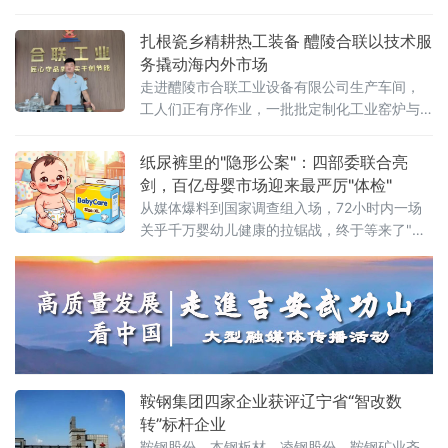
白产品中试应用性能评估。此举标志着我国在
高端钛白产品应用性能检测领域迈出关键一
扎根瓷乡精耕热工装备 醴陵合联以技术服
步，为攀钢钒钛股份PC专用钛白产品的研发迭
务撬动海内外市场
代提供了精准、可靠的检测技术支撑。据悉，
走进醴陵市合联工业设备有限公司生产车间，
为精准匹配
工人们正有序作业，一批批定制化工业窑炉与
烘房设备即将交付客户。这家集研发、设计、
生产、安装及售后运维于一体的专业热工装备
纸尿裤里的"隐形公案"：四部委联合亮
制造企业，正依托当地完整的电瓷产业链配套
剑，百亿母婴市场迎来最严厉"体检"
优势，成长为中南地区工业智能化窑炉领域的
从媒体爆料到国家调查组入场，72小时内一场
重要力量。合联工业设备深耕高压
关乎千万婴幼儿健康的拉锯战，终于等来了"裁
判"。风暴眼：一篇报道，撕开行业伤疤2026年
6月18日，《经济参考报》一篇调查报道犹如深
水炸弹，将"好奇""碧芭宝贝""Babycare"三大
纸尿裤巨头推上风口浪尖——多款主流婴幼儿
纸尿裤被检出甲酰胺，一种被欧盟列为1B类生
殖毒性的有害物质。更令家长心惊的是记者的
亲身实验：穿戴一款
鞍钢集团四家企业获评辽宁省“智改数
转”标杆企业
鞍钢股份、本钢板材、凌钢股份、鞍钢矿业齐