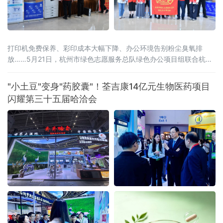
打印机免费保养、彩印成本大幅下降、办公环境告别粉尘臭氧排
放……5月21日，杭州市绿色志愿服务总队绿色办公项目组联合杭州
市上城区蓝海环保公益服务社、杭州婺城商会、杭州神驰数码办公
设备有限公司等机构，组织志愿者走进滨江区西兴产业社区，在盛
"小土豆"变身"药胶囊"！荃吉康14亿元生物医药项目
大科技园开展绿色办公主题惠企服务。由爱普生（中国）有限公司
闪耀第三十五届哈洽会
与杭州神驰数码办公设备有限公司共同推进的“轻彩畅印”方案成为亮
点，该方案以独家冷