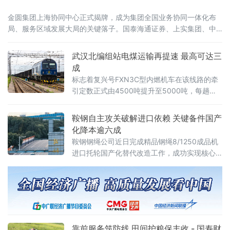
金圆集团上海协同中心正式揭牌，成为集团全国业务协同一体化布
局、服务区域发展大局的关键落子。国泰海通证券、上实集团、中
保投资、淡马锡、安佰深、华宝证券、施罗德交银理财等国内外多
家金融机构，复旦大学、宁德时代等多家高校智库及产业合作伙伴
武汉北编组站电煤运输再提速 最高可达三
到场见证。上海是金融改革开放的前沿阵地，正加快推进上海国际
成
金融中心建设和长三角一体化发
标志着复兴号FXN3C型内燃机车在该线路的牵
引定数正式由4500吨提升至5000吨，每趟车
可多拉500吨电煤，运输效能进一步提升。复兴
号FXN3C型内燃机车是我国自主研发的新一代
鞍钢自主攻关破解进口依赖 关键备件国产
干线货运主力装备。2025年12月8日，
化降本逾六成
鞍钢钢绳公司近日完成精品钢绳8/1250成品机
进口托轮国产化替代改造工作，成功实现核心
设备关键备件自主研制，为生产线连续稳定运
行提供坚实硬件保障。此举标志着鞍钢在关键
零部件国产化攻关领域取得新突破。据介绍，
8/1250成品机是该公司精品钢丝绳生产的核心
设备，其配套托轮此前长期依赖进口。进口托
轮采购成本高昂、供货周期较长，且损耗后易
靠前服务筑防线 田间护粮保丰收 - 国寿财