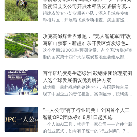
引发产线停机，长期制约设备运行效
险衡阳县支公司开展水稻防灾减损专项行
动
组建农险专业防灾服务小队，深入县域各乡镇
种植片区，开展稻飞虱专项排查、病虫害巡
检、农技指导及惠农政策宣讲一体化防灾减损
行动，将风控关口前移，变灾后被动理赔为灾
攻克高碱煤世界难题， “无人智能军团”改
前主动防控，全力守护农户种粮收益。 在田间
写矿山叙事 - 新疆准东开发区煤炭绿色智
地头，工作
能转型驶入深水区
这个坐拥3900亿吨预测储量、占全国7%煤炭资
源的国家第十四个大型煤炭基地重要组成部
分，正聚焦产业发展痛点，从破解煤炭利用“卡
脖子”难题到加快无人矿卡规模化落地，在“十五
百年矿坑变身生态绿洲 鞍钢集团治理案例
五”开局之年交出一份绿色化、智能化转型的硬
入选全球发展倡议优秀解决方案
核答卷。
成为唯一获此殊荣的钢铁企业，在国际舞台展
现了中国企业的责任担当。案例显示，鞍钢集
团对其矿业大孤山铁矿排岩场
“一人公司”有了行业词典！全国首个人工
智能OPC团体标准8月1日起实施
一个人加AI工具，就等于一家公司——这种全新
的创业范式，如今有了统一的“行业词典”。7月3