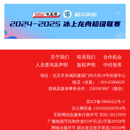
成年人成长的全国人大代表、省人大代表、省
体责任监督管理规定》6月1日起
政协委员、人民监督员以及石家庄市第二中学
师生、家长代表等50余人应邀走进省检察院，
直观了解检察工作，共同交流未成年人保护举
措。省检察院党组成员、副检察长任国强参加
开放日活动，并主持座谈交流会。据介绍，近
关于我们
联系我们
合作机会
人员查询及声明
版权声明
中经智库
地址：北京市东城区建国门内大街18号恒基中心
电话（传真）：010-65066629
投稿及媒体事务合作：2501903867（微信）
京ICP备19045422号-3
京公网安备 11010502047854号
互联网信息服务行政许可 京B2-20213959
广播电视节目制作发行许可(京)字第20358号
网络出版许可 新出发京批字第直210310号