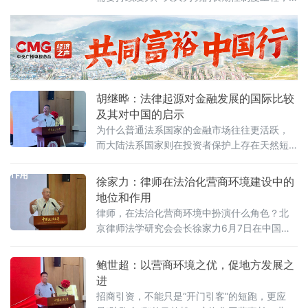
阐述以系统工程思维推进营商环境建设的理论
坚持法治导向是推动招商引资和经济高质量发
框架与实践路径。管晓峰从市场发展环境问
展的根本路径。
胡继晔：法律起源对金融发展的国际比较
及其对中国的启示
为什么普通法系国家的金融市场往往更活跃，
而大陆法系国家则在投资者保护上存在天然短
板？中国作为典型的大陆法国家，金融高速增
长背后是否隐藏着法治短板？中国政法大学商
徐家力：律师在法治化营商环境建设中的
学院教授、法治化营商环境建设与数字金融研
地位和作用
究课题组组长胡继晔6月7日在该校研究中心揭
律师，在法治化营商环境中扮演什么角色？北
牌仪式既同期举办的“法治筑基、商业有序——
京律师法学研究会会长徐家力6月7日在中国政
地方政府促进招商引资和高质量发展路径”法治
法大学法治化营商环境建设与数字金融研究中
化营商环境建设（公益）大讲堂首期活动上，
心揭牌仪式既同期举办的“法治筑基、商业有序
鲍世超：以营商环境之优，促地方发展之
以
——地方政府促进招商引资和高质量发展路
进
径”法治化营商环境建设（公益）大讲堂2026首
招商引资，不能只是“开门引客”的短跑，更应
期活动上给出明确答案：律师不仅是法律的实