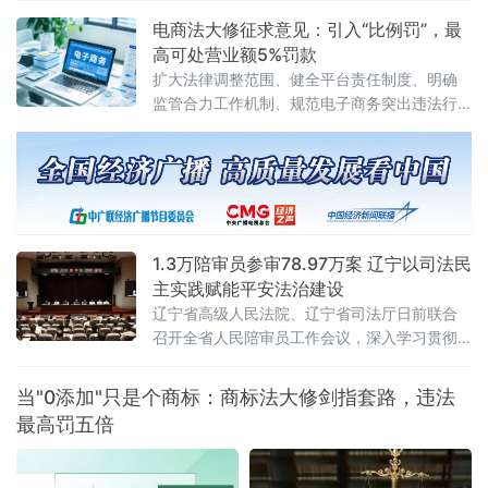
具体应用法律若干问题的解释〉的决定》（法
电商法大修征求意见：引入“比例罚”，最
释〔2026〕13号）。修改决定已分别经最高人
高可处营业额5%罚款
民法院审判委员会第1961次会议、最高人民检
扩大法律调整范围、健全平台责任制度、明确
察院第十四届检察委员会第七十五次会议通
监管合力工作机制、规范电子商务突出违法行
过，自2026年7月27日起施行。此次修改距
为、深化电子商务开放合作
2012年《关于办理内幕交易、泄
1.3万陪审员参审78.97万案 辽宁以司法民
主实践赋能平安法治建设
辽宁省高级人民法院、辽宁省司法厅日前联合
召开全省人民陪审员工作会议，深入学习贯彻
全国人民陪审员工作会议精神及辽宁省委部署
要求，系统梳理人民陪审员制度落地实施以来
当"0添加"只是个商标：商标法大修剑指套路，违法
的实践成效，研判当前工作推进中的重点问
最高罚五倍
题，部署下一阶段核心任务，以人民陪审员工
作的高质量发展，为更高水平平安辽宁、法治
辽宁建设注入坚实的司法民主动能。会议第一