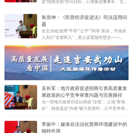
是“陪跑全程”的马拉松。心海集团董事长、北京
践者，更是连接政府、市场与司法的法治纽
山东企业商会副会长、、北京济宁企业商会执
带，其专业服务水平是衡量一个地区营商环境
行会长鲍世超6月7日在中国政法大学法治化营
朱崇坤：《民营经济促进法》司法适用问
法治化水
商环境建设与数字金融研究中心揭牌仪式既同
题
期举办的“法治筑基、商业有序——地方政府促
全文26处使用“平等”“公平”“同等”表述，市场准
进招商引资和高质量发展路径”法治化营商环境
入实行“非禁即入”，禁止设置隐性壁垒——
建设（公益）大讲堂2026首期活动上，以企业
2025年5月20日施行的《中华人民共和国民营
家视角道出法治化营商环境的真谛：“一个
经济促进法》被寄予厚望。然而，北京企业法
治与发展研究会副会长朱崇坤6月7日在中国政
法大学法治化营商环境建设与数字金融研究中
心揭牌仪式既同期举办的“法治筑基、商业有序
——地方政府促进招商引资和高质量发展路
径”法治化营商环境建设（公益）大讲堂
吴长军：地方政府促进招商引资高质量发
展政策的公平竞争审查问题与完善路径
当一些地方政府仍在以税收“洼地”、土地“零地
价”、财政返还“内卷”吸引投资时，公平竞争审
查制度已悄然划下“红线”。《公平竞争审查条
例》施行近两年来，为何部分地区仍屡屡出
李振中：媒体在法治化营商环境建设中的
现“超国民待遇”补贴、隐性地方保护、跨区域恶
独特作用