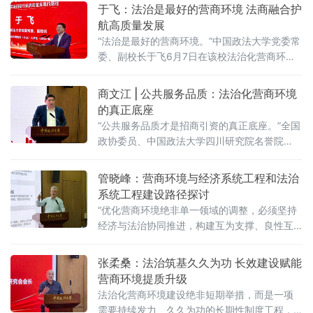
于飞：法治是最好的营商环境 法商融合护
航高质量发展
“法治是最好的营商环境。”中国政法大学党委常
委、副校长于飞6月7日在该校法治化营商环境
建设与数字金融研究中心揭牌仪式上强调，营
商环境的核心要义在于法治化保障——因为法
商文江 | 公共服务品质：法治化营商环境
治提供明确的预期。当天，中国政法大学法治
的真正底座
化营商环境建设与数字金融研究中心在京正式
“公共服务品质才是招商引资的真正底座。”全国
成立，同步启动“法治筑基、商业有序——地方
政协委员、中国政法大学四川研究院名誉院
政府促进招商引资和高质量发展路径”法治化营
长、前商学院院长商文江6月7日在该校法治化
商环境建设（公益）大讲堂（2026
营商环境建设与数字金融研究中心揭牌仪式上
管晓峰：营商环境与经济系统工程和法治
作出上述表示。他指出，《公平竞争审查条
系统工程建设路径探讨
例》施行后，各地招商引资的竞争焦点已从“拼
“优化营商环境绝非单一领域的调整，必须坚持
政策洼地”转向“拼服务高地”“拼法治高地”，长期
经济与法治协同推进，构建互为支撑、良性互
稳定、高效透明的法治环境与公共服务成为吸
动的系统生态。”中国政法大学民商经济法学院
引优质企业和人才的关键。商文江在
教授管晓峰6月7日在中国政法大学法治化营商
张柔桑：法治筑基久久为功 长效建设赋能
环境建设与数字金融研究中心揭牌仪式上作出
营商环境提质升级
上述表示。他在题为《营商环境与经济、法治
法治化营商环境建设绝非短期举措，而是一项
系统工程建设路径探讨》的主题演讲中，系统
需要持续发力、久久为功的长期性制度工程，