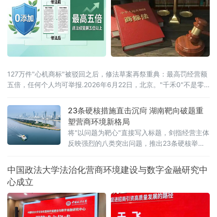
时间传达了辽宁省委常委、政法委书记郑艺对
全省人
127万件"心机商标"被驳回之后，修法草案再祭重典：最高罚经营额
五倍，任何个人均可举报.2026年6月22日，北京。"千禾0"不是零
添加，"手打"面没人真正用手打过，"0糖"饮料照样升血糖——当这
些让消费者频频踩坑的文字不过是一个注册商标，而非产品承诺
23条硬核措施直击沉疴 湖南靶向破题重
时，法律终于要动手了。6月22日，全国人大常委会法工委披露，商
塑营商环境新格局
标法修订草案二次审议稿将提请6月23日开幕的十四
将"以问题为靶心"直接写入标题，剑指经营主体
反映强烈的八类突出问题，推出23条硬核举
措，以可量化、可考核、可追溯的制度设计，
向全省营商环境的堵点痛点发起集中攻坚。精
中国政法大学法治化营商环境建设与数字金融研究中
准聚焦：八大领域，靶向施策与以往温和表述
心成立
不同，此次湖