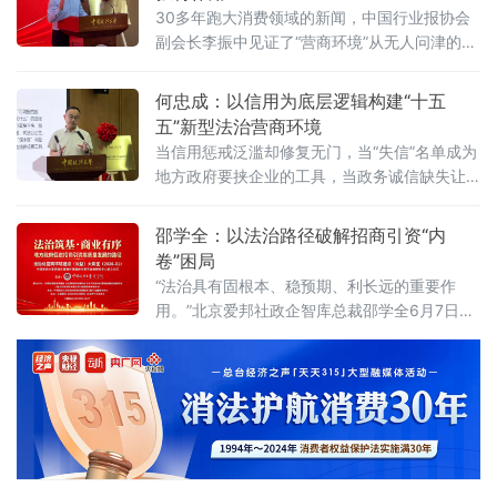
性竞争？北京物资学院法学院院长吴长军6月7
30多年跑大消费领域的新闻，中国行业报协会
日在中国政法大学法治化营商环境建设与数字
副会长李振中见证了“营商环境”从无人问津的模
金融研究中心揭牌仪式既同期举办的“法治筑
糊概念变成全社会上心的大事。6月7日，在中
基、商业有序——地方政府促进招商引资和
国政法大学法治化营商环境建设与数字金融研
何忠成：以信用为底层逻辑构建“十五
究中心揭牌仪式既同期举办的“法治筑基、商业
五”新型法治营商环境
有序——地方政府促进招商引资和高质量发展
当信用惩戒泛滥却修复无门，当“失信”名单成为
路径”法治化营商环境建设（公益）大讲堂2026
地方政府要挟企业的工具，当政务诚信缺失让
首期活动上，李振中以媒体人视角直言：法治
企业不敢投资——信用体系究竟是在优化营商
化营商环境是市场经济的“空气和土壤”
环境，还是在异化为另一种权力寻租？上海大
邵学全：以法治路径破解招商引资“内
学法学院企业法治与创新发展研究中心主任何
卷”困局
忠成6月7日在中国政法大学法治化营商环境建
“法治具有固根本、稳预期、利长远的重要作
设与数字金融研究中心揭牌仪式既同期举办
用。”北京爱邦社政企智库总裁邵学全6月7日在
的“法治筑基、商业有序——地方政府促进招商
中国政法大学法治化营商环境建设与数字金融
引资和高质量发展路径”法治化营商环境建设
研究中心揭牌仪式既同期举办的“法治筑基、商
（公益）大
业有序——地方政府促进招商引资和高质量发
展路径”法治化营商环境建设（公益）大讲堂
2026首期活动上发表书面发言，为地方政府招
商引资高质量发展提出五条法治路径。他指
出，推动高质量发展离不开法治的支撑和保