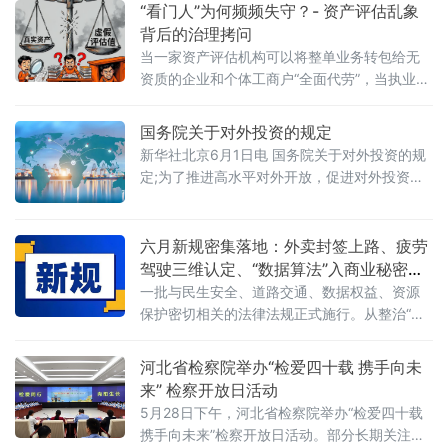
障，地方政
“看门人”为何频频失守？- 资产评估乱象
背后的治理拷问
当一家资产评估机构可以将整单业务转包给无
资质的企业和个体工商户“全面代劳”，当执业人
员可以一边参与评估、一边买卖客户股票，当
重要评估参数可以随意调整、评估依据可以凭
国务院关于对外投资的规定
空缺失——这张资本市场“看门人”的名片，还剩
新华社北京6月1日电 国务院关于对外投资的规
下几分信度？上述场景并非危言耸听。近日，
定;为了推进高水平对外开放，促进对外投资高
财政部公布的2025年度资产评估行业联合检查
质量发展，有效实施对外投资管理，保护投资
结果显示，在对15家备案从事证券服务业务的
者及其对外投资合法权益，维护国家主权、安
资产评估机构开展执业质量检查后，依法对4家
全、发展利益，根据《中华人民共和国对外关
六月新规密集落地：外卖封签上路、疲劳
评估机构、12名
系法》、《中华人民共和国对外贸易法》等法
驾驶三维认定、“数据算法”入商业秘密保
律，制定本规定。第二条&emsp;中华人民共和
护范围
一批与民生安全、道路交通、数据权益、资源
国境内（以下简称中国境内）投资者对外投
保护密切相关的法律法规正式施行。从整治“幽
资，适用本规定。本规定所称对外投资即境外
灵外卖”到严管幼儿园食品安全，从疲劳驾驶三
投资，是指投资
维判定到“开门杀”责任明确，从商业秘密保护扩
河北省检察院举办“检爱四十载 携手向未
围到城乡供水统筹管理——多项新规聚焦社会
来” 检察开放日活动
关切，织密权益保障网，守护公众日常生活。
5月28日下午，河北省检察院举办“检爱四十载
网络餐饮全链条严管：外卖必须“封口”，商家必
携手向未来”检察开放日活动。部分长期关注未
须“亮证”《网络餐饮服务经营者落实食品安全主