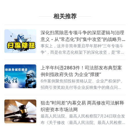
相关推荐
深化扫黑除恶专项斗争的深层逻辑与治理
意义 - 从“常态化”到“集中攻坚”的战略升
级
事实上，这并非简单重启早年那种“三年专项斗
争”，而是在常态化框架下的深化攻坚，是“常态
化+专项集中发力”的有机结合。官方会议反复
强调要严格依法办事、坚持实事求是，做到“是
上半年纠违2863件！司法部发布典型案
黑恶一个不漏、不是黑恶一个不凑”
例剑指政府失信 为企业“撑腰”
6件案例聚焦招投标资格认定、企业产权保护、
招商引资奖励兑付等企业反映集中的痛点问
题，行政复议机关以有力纠治向行政机关违法
不当行为“亮剑”，为纵深推进全国统一大市场建
狙击“时间差”内幕交易 两高修改司法解释
设提供了坚实的法治保障。数据显示，2026年1
织密资本市场法网
至6月，全国各级行政复议机构依法履行监督职
最高人民法院、最高人民检察院7月24日联合发
布《关于修改〈最高人民法院、最高人民检察
院关于办理内幕交易、泄露内幕信息刑事案件