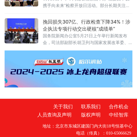
国境内（以下简称中国境内）投资者对外投
携手向未来”检察开放日活动。部分长期关注未
资，适用本规定。本规定所称对外投资即境外
成年人成长的全国人大代表、省人大代表、省
投资，是指投资
政协委员、人民监督员以及石家庄市第二中学
挽回损失307亿、行政检查下降34%！涉
师生、家长代表等50余人应邀走进省检察院，
企执法专项行动交出硬核“成绩单”
直观了解检察工作，共同交流未成年人保护举
国务院新闻办公室5月21日上午举行新闻发布
措。省检察院党组成员、副检察长任国强参加
会，司法部副部长胡卫列与国家发展改革委、
开放日活动，并主持座谈交流会。据介绍，近
生态环境部、交通运输部有关负责人共同介绍
规范涉企行政执法专项行动有关情况，并答记
者问。发布会披露的一组核心数据格外亮眼
——专项行动自去年3月启动以来，截至今年3
月，全国共查纠涉企行政执法突出问题案件6.6
万多件，为企业挽回经济损失307亿元，为企业
办实事10多万件。“四乱两执”集中
关于我们
联系我们
合作机会
人员查询及声明
版权声明
中经智库
地址：北京市东城区建国门内大街18号恒基中心
电话（传真）：010-65066629