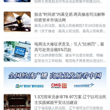
招商引资奖励兑付等企业反映集中的痛点问
题，行政复议机关以有力纠治向行政机关违法
不当行为“亮剑”，为纵深推进全国统一大市场建
狙击“时间差”内幕交易 两高修改司法解释
设提供了坚实的法治保障。数据显示，2026年1
织密资本市场法网
至6月，全国各级行政复议机构依法履行监督职
最高人民法院、最高人民检察院7月24日联合发
布《关于修改〈最高人民法院、最高人民检察
院关于办理内幕交易、泄露内幕信息刑事案件
具体应用法律若干问题的解释〉的决定》（法
电商法大修征求意见：引入“比例罚”，最
释〔2026〕13号）。修改决定已分别经最高人
高可处营业额5%罚款
民法院审判委员会第1961次会议、最高人民检
扩大法律调整范围、健全平台责任制度、明确
察院第十四届检察委员会第七十五次会议通
监管合力工作机制、规范电子商务突出违法行
过，自2026年7月27日起施行。此次修改距
为、深化电子商务开放合作
2012年《关于办理内幕交易、泄
1.3万陪审员参审78.97万案 辽宁以司法民
主实践赋能平安法治建设
辽宁省高级人民法院、辽宁省司法厅日前联合