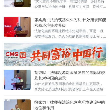
“优化营商环境绝非单一领域的调整，必须坚持
政策洼地”转向“拼服务高地”“拼法治高地”，长期
经济与法治协同推进，构建互为支撑、良性互
稳定、高效透明的法治环境与公共服务成为吸
动的系统生态。”中国政法大学民商经济法学院
引优质企业和人才的关键。商文江在
教授管晓峰6月7日在中国政法大学法治化营商
张柔桑：法治筑基久久为功 长效建设赋能
环境建设与数字金融研究中心揭牌仪式上作出
营商环境提质升级
上述表示。他在题为《营商环境与经济、法治
法治化营商环境建设绝非短期举措，而是一项
系统工程建设路径探讨》的主题演讲中，系统
需要持续发力、久久为功的长期性制度工程，
阐述以系统工程思维推进营商环境建设的理论
坚持法治导向是推动招商引资和经济高质量发
框架与实践路径。管晓峰从市场发展环境问
展的根本路径。
胡继晔：法律起源对金融发展的国际比较
及其对中国的启示
为什么普通法系国家的金融市场往往更活跃，
而大陆法系国家则在投资者保护上存在天然短
板？中国作为典型的大陆法国家，金融高速增
长背后是否隐藏着法治短板？中国政法大学商
徐家力：律师在法治化营商环境建设中的
学院教授、法治化营商环境建设与数字金融研
地位和作用