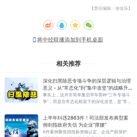
【责任编辑：张佳乐】
将中经联播添加到手机桌面
相关推荐
深化扫黑除恶专项斗争的深层逻辑与治理
意义 - 从“常态化”到“集中攻坚”的战略升
级
事实上，这并非简单重启早年那种“三年专项斗
争”，而是在常态化框架下的深化攻坚，是“常态
化+专项集中发力”的有机结合。官方会议反复
强调要严格依法办事、坚持实事求是，做到“是
上半年纠违2863件！司法部发布典型案
黑恶一个不漏、不是黑恶一个不凑”
例剑指政府失信 为企业“撑腰”
6件案例聚焦招投标资格认定、企业产权保护、