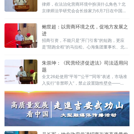
究课题组组长胡继晔6月7日在该校研究中心揭
律师，在法治化营商环境中扮演什么角色？北
牌仪式既同期举办的“法治筑基、商业有序——
京律师法学研究会会长徐家力6月7日在中国政
地方政府促进招商引资和高质量发展路径”法治
法大学法治化营商环境建设与数字金融研究中
化营商环境建设（公益）大讲堂首期活动上，
心揭牌仪式既同期举办的“法治筑基、商业有序
鲍世超：以营商环境之优，促地方发展之
以
——地方政府促进招商引资和高质量发展路
进
径”法治化营商环境建设（公益）大讲堂2026首
招商引资，不能只是“开门引客”的短跑，更应
期活动上给出明确答案：律师不仅是法律的实
是“陪跑全程”的马拉松。心海集团董事长、北京
践者，更是连接政府、市场与司法的法治纽
山东企业商会副会长、、北京济宁企业商会执
带，其专业服务水平是衡量一个地区营商环境
行会长鲍世超6月7日在中国政法大学法治化营
朱崇坤：《民营经济促进法》司法适用问
法治化水
商环境建设与数字金融研究中心揭牌仪式既同
题
期举办的“法治筑基、商业有序——地方政府促
全文26处使用“平等”“公平”“同等”表述，市场准
进招商引资和高质量发展路径”法治化营商环境
入实行“非禁即入”，禁止设置隐性壁垒——
建设（公益）大讲堂2026首期活动上，以企业
2025年5月20日施行的《中华人民共和国民营
家视角道出法治化营商环境的真谛：“一个
经济促进法》被寄予厚望。然而，北京企业法
治与发展研究会副会长朱崇坤6月7日在中国政
法大学法治化营商环境建设与数字金融研究中
心揭牌仪式既同期举办的“法治筑基、商业有序
——地方政府促进招商引资和高质量发展路
径”法治化营商环境建设（公益）大讲堂