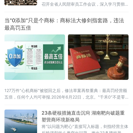
召开全省人民陪审员工作会议，深入学习贯彻
全国人民陪审员工作会议精神及辽宁省委部署
要求，系统梳理人民陪审员制度落地实施以来
当"0添加"只是个商标：商标法大修剑指套路，违法
的实践成效，研判当前工作推进中的重点问
最高罚五倍
题，部署下一阶段核心任务，以人民陪审员工
作的高质量发展，为更高水平平安辽宁、法治
辽宁建设注入坚实的司法民主动能。会议第一
时间传达了辽宁省委常委、政法委书记郑艺对
全省人
127万件"心机商标"被驳回之后，修法草案再祭重典：最高罚经营额
五倍，任何个人均可举报.2026年6月22日，北京。"千禾0"不是零
添加，"手打"面没人真正用手打过，"0糖"饮料照样升血糖——当这
些让消费者频频踩坑的文字不过是一个注册商标，而非产品承诺
23条硬核措施直击沉疴 湖南靶向破题重
时，法律终于要动手了。6月22日，全国人大常委会法工委披露，商
塑营商环境新格局
标法修订草案二次审议稿将提请6月23日开幕的十四
将"以问题为靶心"直接写入标题，剑指经营主体
反映强烈的八类突出问题，推出23条硬核举