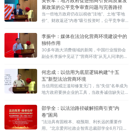
吴长军：地方政府促进招商引资高质量发
展政策的公平竞争审查问题与完善路径
当一些地方政府仍在以税收“洼地”、土地“零地
价”、财政返还“内卷”吸引投资时，公平竞争审
查制度已悄然划下“红线”。《公平竞争审查条
例》施行近两年来，为何部分地区仍屡屡出
李振中：媒体在法治化营商环境建设中的
现“超国民待遇”补贴、隐性地方保护、跨区域恶
独特作用
性竞争？北京物资学院法学院院长吴长军6月7
30多年跑大消费领域的新闻，中国行业报协会
日在中国政法大学法治化营商环境建设与数字
副会长李振中见证了“营商环境”从无人问津的模
金融研究中心揭牌仪式既同期举办的“法治筑
糊概念变成全社会上心的大事。6月7日，在中
基、商业有序——地方政府促进招商引资和
国政法大学法治化营商环境建设与数字金融研
何忠成：以信用为底层逻辑构建“十五
究中心揭牌仪式既同期举办的“法治筑基、商业
五”新型法治营商环境
有序——地方政府促进招商引资和高质量发展
当信用惩戒泛滥却修复无门，当“失信”名单成为
路径”法治化营商环境建设（公益）大讲堂2026
地方政府要挟企业的工具，当政务诚信缺失让
首期活动上，李振中以媒体人视角直言：法治
企业不敢投资——信用体系究竟是在优化营商
化营商环境是市场经济的“空气和土壤”
环境，还是在异化为另一种权力寻租？上海大
邵学全：以法治路径破解招商引资“内
学法学院企业法治与创新发展研究中心主任何
卷”困局
忠成6月7日在中国政法大学法治化营商环境建
“法治具有固根本、稳预期、利长远的重要作
设与数字金融研究中心揭牌仪式既同期举办
用。”北京爱邦社政企智库总裁邵学全6月7日在
的“法治筑基、商业有序——地方政府促进招商