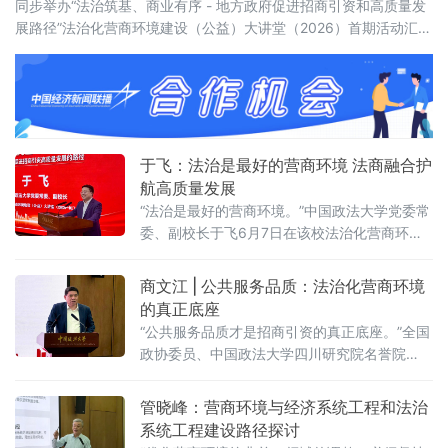
同步举办“法治筑基、商业有序 - 地方政府促进招商引资和高质量发
展路径”法治化营商环境建设（公益）大讲堂（2026）首期活动汇聚
法学界、金融界、企业界及新闻界近百位专家学者与实务代表，共
同聚焦法治化营商环境建设的理论前沿与实践路径。中国政法大学
党委常委、副校长于飞，全国政协委员、中国政法
于飞：法治是最好的营商环境 法商融合护
航高质量发展
“法治是最好的营商环境。”中国政法大学党委常
委、副校长于飞6月7日在该校法治化营商环境
建设与数字金融研究中心揭牌仪式上强调，营
商环境的核心要义在于法治化保障——因为法
商文江 | 公共服务品质：法治化营商环境
治提供明确的预期。当天，中国政法大学法治
的真正底座
化营商环境建设与数字金融研究中心在京正式
“公共服务品质才是招商引资的真正底座。”全国
成立，同步启动“法治筑基、商业有序——地方
政协委员、中国政法大学四川研究院名誉院
政府促进招商引资和高质量发展路径”法治化营
长、前商学院院长商文江6月7日在该校法治化
商环境建设（公益）大讲堂（2026
营商环境建设与数字金融研究中心揭牌仪式上
管晓峰：营商环境与经济系统工程和法治
作出上述表示。他指出，《公平竞争审查条
系统工程建设路径探讨
例》施行后，各地招商引资的竞争焦点已从“拼