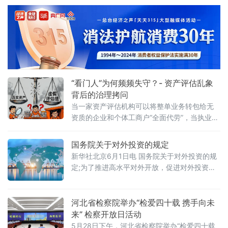
中国政法大学法治化营商环境建设与数字金融
引资和高质量发展路径”法治化营商环境建设
研究中心揭牌仪式既同期举办的“法治筑基、商
（公益）大
业有序——地方政府促进招商引资和高质量发
展路径”法治化营商环境建设（公益）大讲堂
2026首期活动上发表书面发言，为地方政府招
商引资高质量发展提出五条法治路径。他指
出，推动高质量发展离不开法治的支撑和保
障，地方政
“看门人”为何频频失守？- 资产评估乱象
背后的治理拷问
当一家资产评估机构可以将整单业务转包给无
资质的企业和个体工商户“全面代劳”，当执业人
员可以一边参与评估、一边买卖客户股票，当
重要评估参数可以随意调整、评估依据可以凭
国务院关于对外投资的规定
空缺失——这张资本市场“看门人”的名片，还剩
新华社北京6月1日电 国务院关于对外投资的规
下几分信度？上述场景并非危言耸听。近日，
定;为了推进高水平对外开放，促进对外投资高
财政部公布的2025年度资产评估行业联合检查
质量发展，有效实施对外投资管理，保护投资
结果显示，在对15家备案从事证券服务业务的
者及其对外投资合法权益，维护国家主权、安
资产评估机构开展执业质量检查后，依法对4家
全、发展利益，根据《中华人民共和国对外关
河北省检察院举办“检爱四十载 携手向未
评估机构、12名
系法》、《中华人民共和国对外贸易法》等法
来” 检察开放日活动
律，制定本规定。第二条&emsp;中华人民共和
5月28日下午，河北省检察院举办“检爱四十载