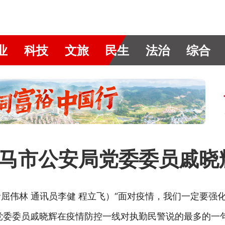
业
科技
文旅
民生
法治
综合
记义马市公安局党委委员戚
屈伟林 通讯员李健 程立飞）“面对疫情，我们一定要强
党委委员戚晓辉在疫情防控一线对执勤民警说的最多的一