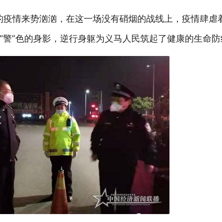
炎的疫情来势汹汹，在这一场没有硝烟的战线上，疫情肆虐
“警”色的身影，逆行身躯为义马人民筑起了健康的生命防