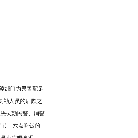
保障部门为民警配足
执勤人员的后顾之
解决执勤民警、辅警
宵节，六点吃饭的
人员小陈眼含泪