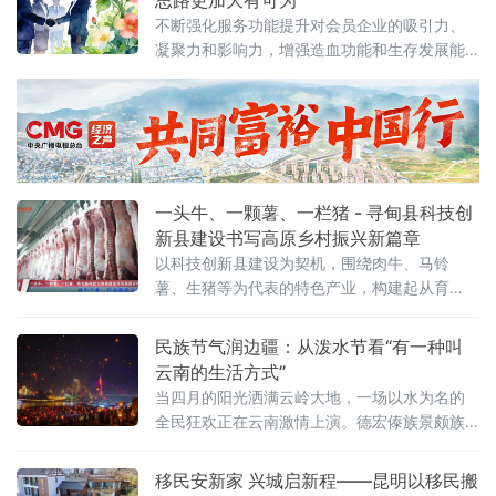
思路更加大有可为
一个景点，再花近百元换乘电瓶车，抵达终点
不断强化服务功能提升对会员企业的吸引力、
后还要支付300元骑马费才能深入游览。有网友
凝聚力和影响力，增强造血功能和生存发展能
一针见血地评论：“大巴换
力，实现从“监管对象”到“服务主体”的华丽转
身，在高质量发展新征程中释放更大能量
一头牛、一颗薯、一栏猪 - 寻甸县科技创
新县建设书写高原乡村振兴新篇章
以科技创新县建设为契机，围绕肉牛、马铃
薯、生猪等为代表的特色产业，构建起从育
种、养殖到精深加工的全产业链体系，不仅让
传统农业焕发新生，更成为高原特色农业现代
民族节气润边疆：从泼水节看“有一种叫
化发展的鲜活样本。
云南的生活方式”
当四月的阳光洒满云岭大地，一场以水为名的
全民狂欢正在云南激情上演。德宏傣族景颇族
自治州瑞丽市的“不泼不相识”与西双版纳傣族自
治州景洪市的“欢美炫萌”，到云南民族村的泼水
移民安新家 兴城启新程——昆明以移民搬
不仅是一场场节庆盛宴，更是“有一种叫云南的