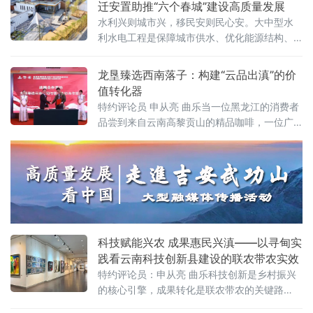
迁安置助推“六个春城”建设高质量发展
生活方式”最生动的诠释——这种生活方式以水
水利兴则城市兴，移民安则民心安。大中型水
为媒，以节为桥，在传统与现代的交融中，谱
利水电工程是保障城市供水、优化能源结构、
写着边疆民族团结与社会发展的时代篇章。双
筑牢生态屏障的“国之重器”，而移民搬迁安置则
城记：一水两地的文化盛宴在祖国西南边陲的
是工程落地见效的关键支撑，更是践行以人民
龙垦臻选西南落子：构建“云品出滇”的价
瑞丽，
为中心发展思想、推动城市高质量发展的重要
值转化器
实践。
特约评论员 申从亮 曲乐当一位黑龙江的消费者
品尝到来自云南高黎贡山的精品咖啡，一位广
东的会员家庭在线上预订大理的田园康养之
旅，一种基于品质与信任的连接便悄然建立。
这背后，远不止是商品的流通，更是一个区域
发展战略与全国市场网络之间价值共振的生动
写照。
科技赋能兴农 成果惠民兴滇——以寻甸实
践看云南科技创新县建设的联农带农实效
特约评论员：申从亮 曲乐科技创新是乡村振兴
的核心引擎，成果转化是联农带农的关键路
径。近年来，云南省以科技创新县项目建设为