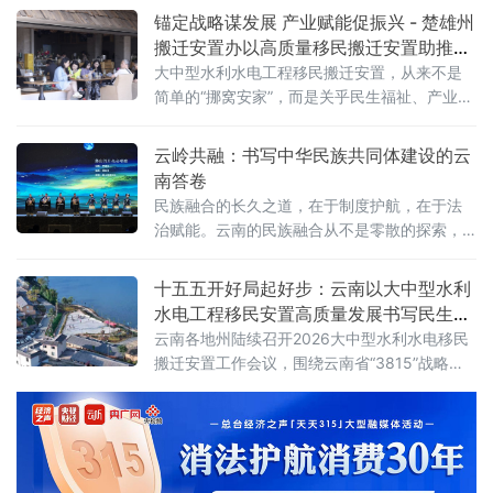
抓手，推动科技资源下沉、技术成果落地，让
锚定战略谋发展 产业赋能促振兴 - 楚雄州
科技创新从“实验室”走进“田间地头”，从“纸上成
搬迁安置办以高质量移民搬迁安置助推产
果”变为“袋中收益”。昆明市寻甸回族彝族自治
业发展新实践
大中型水利水电工程移民搬迁安置，从来不是
县作为云南省乡村振兴科技创新县、全国科普
简单的“挪窝安家”，而是关乎民生福祉、产业升
县，深耕科技创新县项目建设，聚焦农业农村
级、区域振兴的系统工程。在云南省楚雄州“大
发展需求，破解产业发展瓶颈，在科技成果转
抓产业、主攻工业”的战略棋局中，移民搬迁安
云岭共融：书写中华民族共同体建设的云
化联农带农上走出特色路径，成
置工作如何破局？如何让“搬得出”的承诺落地生
南答卷
根，让“稳得住、能发展、可致富”的目标照进现
民族融合的长久之道，在于制度护航，在于法
实？楚雄州搬迁安置办给出了清晰答案——以
治赋能。云南的民族融合从不是零散的探索，
战略为引领，以产业为根基，以融合为路径，
而是系统性制度设计与基层实践深度融合的成
将移民搬迁安置与全州“5+6”重点产业发
果，为各民族交往交流交融筑牢了坚实根基
十五五开好局起好步：云南以大中型水利
水电工程移民安置高质量发展书写民生新
答卷
云南各地州陆续召开2026大中型水利水电移民
搬迁安置工作会议，围绕云南省“3815”战略发
展目标，紧扣后期扶持“123456”工作思路，系
统谋划、精准施策，全力推动各项工作落地见
效。以楚雄彝族自治州、昆明市、曲靖市、德
宏傣族景颇族自治州为例，把移民安置作为重
大民生工程、发展工程、团结工程、稳边工