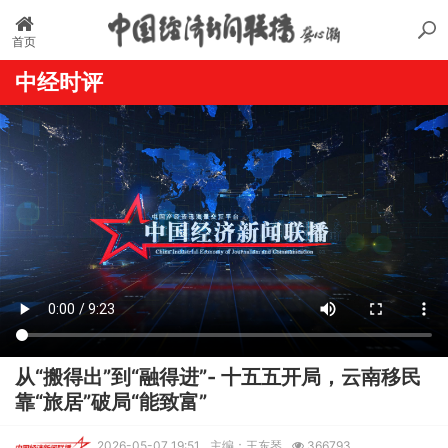
首页
中经时评
从“搬得出”到“融得进”- 十五五开局，云南移民
靠“旅居”破局“能致富”
2026-05-07 19:51
主编：王东琴
366793