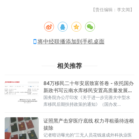
【责任编辑：李文闻】
将中经联播添加到手机桌面
相关推荐
84万移民二十年安居致富答卷 - 依托国办
新政书写云南水库移民安置高质量发展新
篇章
国务院办公厅印发《关于进一步完善大中型水
库移民后期扶持政策的通知》（国办发
〔2026〕20号），对现有移民延长5年扶持期
限，2026年7月1日后新建水库移民扶持期限统
证照黑产击穿医疗底线 权力寻租亟待连根
一定为25年，移民扶持标准保持每人每年600
拔除
元不变。 此次新政是2006年国家水库移民扶持
记者暗访曝光的“三无人员花钱速成外科执业医
政策实施二十年后，民生保障制度的重大升