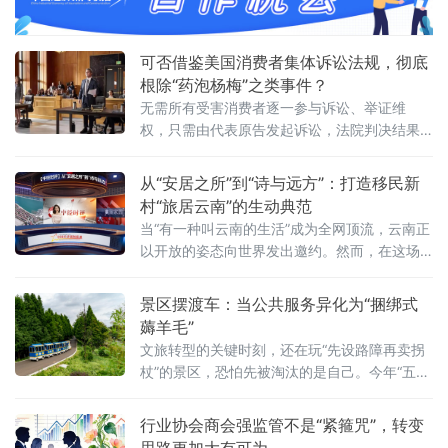
营，生动诠释了“搬得出、稳得住、能发展、可
致富”的深刻内涵。
可否借鉴美国消费者集体诉讼法规，彻底
根除“药泡杨梅”之类事件？
无需所有受害消费者逐一参与诉讼、举证维
权，只需由代表原告发起诉讼，法院判决结果
对所有受害消费者具有统一约束力，彻底解决
了个体消费者“举证难、耗时长、收益低”的维权
从“安居之所”到“诗与远方”：打造移民新
痛点
村“旅居云南”的生动典范
当“有一种叫云南的生活”成为全网顶流，云南正
以开放的姿态向世界发出邀约。然而，在这场
关于“诗与远方”的叙事中，有一群特殊的主人公
——大中型水利水电工程移民。他们为国家建
景区摆渡车：当公共服务异化为“捆绑式
设舍小家、搬新家，他们的新村不应仅是物理
薅羊毛”
空间的安置点，更应成为“旅居云南”版图上的璀
文旅转型的关键时刻，还在玩“先设路障再卖拐
璨明珠。
杖”的景区，恐怕先被淘汰的是自己。今年“五
一”假期，一位甘肃兰州游客的遭遇在社交平台
引发热议：他前往某景区，入口与核心景点相
行业协会商会强监管不是“紧箍咒”，转变
距约40公里，必须先交120元强制大巴费到第