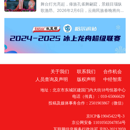
舞台灯光亮起，傣族孔雀舞翩跹，景颇目瑙纵
歌激昂。2026年2月6日，云南民族春晚将向世
界展示民族文化赋能乡村振兴的鲜活样本。这
场演出植根于云南多元一体的民族文化沃土，
展现了新时代中华民族共同体建设的丰硕成
果。 在爱沙尼亚沃鲁民俗艺术节的舞台上，云
南金小凤艺术团的演员们身着绚丽多彩的云南
少数民族服饰，伴着欢快的民乐载歌载舞。这
场演出让仅有1.2万人口的沃鲁小镇感受到了云
南民族文化
关于我们
联系我们
合作机会
人员查询及声明
版权声明
中经智库
地址：北京市东城区建国门内大街18号恒基中心
电话（传真）：010-65066629
投稿及媒体事务合作：2501903867（微信）
京ICP备19045422号-3
京公网安备 11010502047854号
互联网信息服务行政许可 京B2-20213959