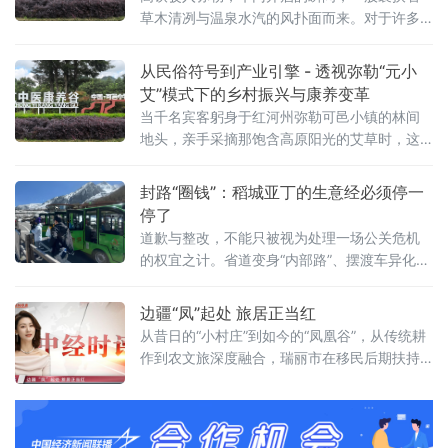
草木清冽与温泉水汽的风扑面而来。对于许多
奔赴而来的旅人而言，“一到弥勒就快乐”不仅仅
是一句文旅口号，更是对“有一种叫云南的生
从民俗符号到产业引擎 - 透视弥勒“元小
活”的具象化预演。近日，在弥勒可邑小镇举办
艾”模式下的乡村振兴与康养变革
的“端午千人采艾大典”，恰似一个微观窗口，层
当千名宾客躬身于红河州弥勒可邑小镇的林间
层解剖了这种生活方式何以动人：它始于山水
地头，亲手采摘那饱含高原阳光的艾草时，这
之怡，融于人文之暖，醉于风情之烈，最终归
不仅仅是一次对传统习俗的致敬，更是一个产
于康养之安与产业之实。第一层：山水为底，
业变革的信号。这场由元小艾品牌与弥勒森林
封路“圈钱”：稻城亚丁的生意经必须停一
绘就“云南
康养基地联手打造的“千人采艾大典”，看似是一
停了
场文旅盛会，实则是在“健康中国”与“乡村振
道歉与整改，不能只被视为处理一场公关危机
兴”两大国家战略交汇点上，落下的一枚关键棋
的权宜之计。省道变身“内部路”、摆渡车异化
子。打破同质化困局：高原禀赋重塑艾草“硬实
为“二次门票”的背后，折射出部分景区积弊已久
力”当前，我国艾草产业虽已跨
的门票经济思维和捆绑消费乱象，更暴露出法
边疆“凤”起处 旅居正当红
治意识淡薄与服务理念的严重错位
从昔日的“小村庄”到如今的“凤凰谷”，从传统耕
作到农文旅深度融合，瑞丽市在移民后期扶持
工作中，牢固树立和践行正确政绩观，交出了
一份群众满意、经得起检验的实干答卷。特别
是红光村与芒岗村，作为镶嵌在祖国西南边陲
的两颗明珠，以差异化的定位与特色化的运