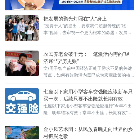
程，推动工作重心从“搬得出”向“稳得住、能致
富、可
把发展的聚光灯照在“人”身上
“投资于人”的提出，要求我们超越传统的“物
本”视角，去审视一个更为根本的命题：发展的
目的究竟是什么，而驱动发展的根本动力又在
农民养老金破千元：一笔激活内需的“经
济账”与“历史账”
文/周子智当前中国经济正处于需求不足的关键
节点，如何有效激活内需已成为宏观政策的核
心命题。在众多政策选项中，有一个看似属于
民生保障的举措，实则蕴含着巨大的经济撬动
七座以下家用小型客车交强险应该新车只
力——将农民养老金逐步提高至每月1000元。
买一次，后续只要不出险就长期有效
七座以下家用小型客车交强险应推行“今年不出
险，明年继续有效；常年不出险，长期有效”的
模式。为便于理解，我先以“气囊原理”举例说
明。
金小凤艺术团：从民族春晚走向世界的乡
村振兴之歌