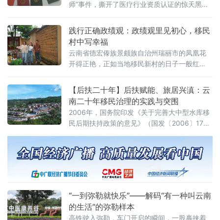
师”事件，撕开了医疗行业资质认证的惊天黑
级。作为全国水利水电工程核心主战场，二十
幕。无需医学学历、无需执业经历、无需从业
年来云南累计完成大中型水库农村移
档案，普通人只需缴纳数万至数十万元费用，
践行正确政绩观：政绩观里见初心，移民
便可通过中介机构打通官方系统，一夜变身官
村中写幸福
网可查、履历齐全的“正规外科医师”。这条横跨
云南省德宏傣族景颇族自治州瑞丽市的凤凰花
多省市、贯通培训机构与职能部门的黑色产业
开得正艳，正如当地移民新村的日子一般红
链，不仅彻底击穿了医疗执业的职业底线，更
火。从昔日不起眼的"小村庄"蝶变为如今人气十
暴露了卫生监管领域权力寻租的灰色暗影，引
足的"凤凰谷"，瑞丽市在移民后期扶持工作中的
【后扶二十年】后扶赋能、旅居兴滇：云
发全社
生动实践
南二十年移民治理的实践与突围
2006年，国务院印发《关于完善大中型水库移
民后期扶持政策的意见》（国发〔2006〕17
号），明确2006年6月30日前搬迁移民自当年
7月起享受为期二十年、每人每年600元标准的
后期扶持，这一里程碑式政策，为全国水利水
电移民安置长效保障划定制度框架
“一到弥勒就快乐”——解码“有一种叫云南
的生活”的弥勒样本
高铁驶入弥勒，车门开启的瞬间，一股裹挟着