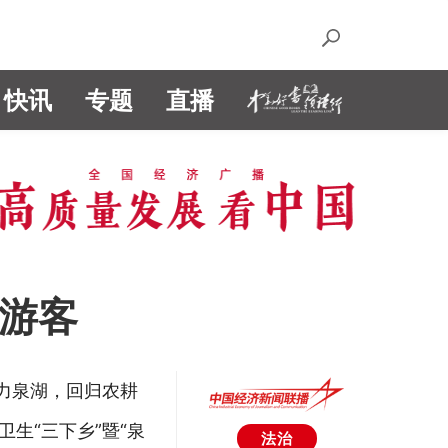
快讯
专题
直播
光游客
魅力泉湖，回归农耕
生“三下乡”暨“泉
法治