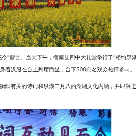
花令”擂台。当天下午，衡南县四中大礼堂举行了“相约泉
身着汉服在台上列席而坐，台下500余名观众热情参与。
衡阳有关的诗词和泉湖二月八的湖湘文化内涵，并即兴