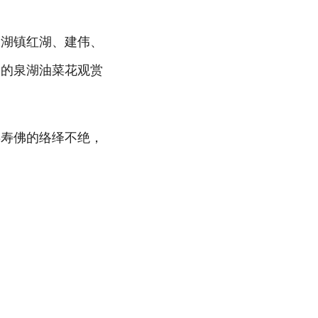
泉湖镇红湖、建伟、
一的泉湖油菜花观赏
拜寿佛的络绎不绝，