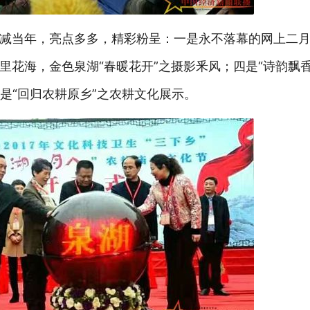
减当年，亮点多多，精彩粉呈：一是永不落幕的网上二
花海，金色泉湖“春暖花开”之摄影釆风；四是“诗韵飘香
六是“回归农耕原乡”之农耕文化展示。