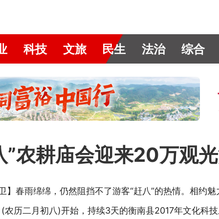
业
科技
文旅
民生
法治
综合
八”农耕庙会迎来20万观
先卫】春雨绵绵，仍然阻挡不了游客“赶八”的热情。相约
农历二月初八)开始，持续3天的衡南县2017年文化科技卫