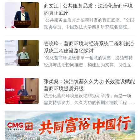
商环境的核心要义在于法治化保障——因为法
商文江 | 公共服务品质：法治化营商环境
治提供明确的预期。当天，中国政法大学法治
的真正底座
化营商环境建设与数字金融研究中心在京正式
“公共服务品质才是招商引资的真正底座。”全国
成立，同步启动“法治筑基、商业有序——地方
政协委员、中国政法大学四川研究院名誉院
政府促进招商引资和高质量发展路径”法治化营
长、前商学院院长商文江6月7日在该校法治化
商环境建设（公益）大讲堂（2026
营商环境建设与数字金融研究中心揭牌仪式上
管晓峰：营商环境与经济系统工程和法治
作出上述表示。他指出，《公平竞争审查条
系统工程建设路径探讨
例》施行后，各地招商引资的竞争焦点已从“拼
“优化营商环境绝非单一领域的调整，必须坚持
政策洼地”转向“拼服务高地”“拼法治高地”，长期
经济与法治协同推进，构建互为支撑、良性互
稳定、高效透明的法治环境与公共服务成为吸
动的系统生态。”中国政法大学民商经济法学院
引优质企业和人才的关键。商文江在
教授管晓峰6月7日在中国政法大学法治化营商
张柔桑：法治筑基久久为功 长效建设赋能
环境建设与数字金融研究中心揭牌仪式上作出
营商环境提质升级
上述表示。他在题为《营商环境与经济、法治
法治化营商环境建设绝非短期举措，而是一项
系统工程建设路径探讨》的主题演讲中，系统
需要持续发力、久久为功的长期性制度工程，
阐述以系统工程思维推进营商环境建设的理论
坚持法治导向是推动招商引资和经济高质量发
框架与实践路径。管晓峰从市场发展环境问
展的根本路径。