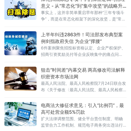
意义 - 从“常态化”到“集中攻坚”的战略升
级
事实上，这并非简单重启早年那种“三年专项斗
争”，而是在常态化框架下的深化攻坚，是“常态
化+专项集中发力”的有机结合。官方会议反复
强调要严格依法办事、坚持实事求是，做到“是
上半年纠违2863件！司法部发布典型案
黑恶一个不漏、不是黑恶一个不凑”
例剑指政府失信 为企业“撑腰”
6件案例聚焦招投标资格认定、企业产权保护、
招商引资奖励兑付等企业反映集中的痛点问
题，行政复议机关以有力纠治向行政机关违法
不当行为“亮剑”，为纵深推进全国统一大市场建
狙击“时间差”内幕交易 两高修改司法解释
设提供了坚实的法治保障。数据显示，2026年1
织密资本市场法网
至6月，全国各级行政复议机构依法履行监督职
最高人民法院、最高人民检察院7月24日联合发
布《关于修改〈最高人民法院、最高人民检察
院关于办理内幕交易、泄露内幕信息刑事案件
具体应用法律若干问题的解释〉的决定》（法
电商法大修征求意见：引入“比例罚”，最
释〔2026〕13号）。修改决定已分别经最高人
高可处营业额5%罚款
民法院审判委员会第1961次会议、最高人民检
扩大法律调整范围、健全平台责任制度、明确
察院第十四届检察委员会第七十五次会议通
监管合力工作机制、规范电子商务突出违法行
过，自2026年7月27日起施行。此次修改距