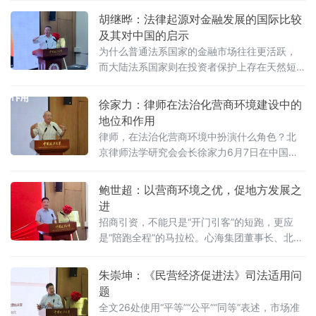
胡继晔：法律起源对金融发展的国际比较
及其对中国的启示
为什么普通法系国家的金融市场往往更活跃，
而大陆法系国家则在投资者保护上存在天然短
板？中国作为典型的大陆法国家，金融高速增
长背后是否隐藏着法治短板？中国政法大学商
徐家力：律师在法治化营商环境建设中的
学院教授、法治化营商环境建设与数字金融研
地位和作用
究课题组组长胡继晔6月7日在该校研究中心揭
律师，在法治化营商环境中扮演什么角色？北
牌仪式既同期举办的“法治筑基、商业有序——
京律师法学研究会会长徐家力6月7日在中国政
地方政府促进招商引资和高质量发展路径”法治
法大学法治化营商环境建设与数字金融研究中
化营商环境建设（公益）大讲堂首期活动上，
心揭牌仪式既同期举办的“法治筑基、商业有序
鲍世超：以营商环境之优，促地方发展之
以
——地方政府促进招商引资和高质量发展路
进
径”法治化营商环境建设（公益）大讲堂2026首
招商引资，不能只是“开门引客”的短跑，更应
期活动上给出明确答案：律师不仅是法律的实
是“陪跑全程”的马拉松。心海集团董事长、北京
践者，更是连接政府、市场与司法的法治纽
山东企业商会副会长、、北京济宁企业商会执
带，其专业服务水平是衡量一个地区营商环境
行会长鲍世超6月7日在中国政法大学法治化营
朱崇坤：《民营经济促进法》司法适用问
法治化水
商环境建设与数字金融研究中心揭牌仪式既同
题
期举办的“法治筑基、商业有序——地方政府促
全文26处使用“平等”“公平”“同等”表述，市场准
进招商引资和高质量发展路径”法治化营商环境