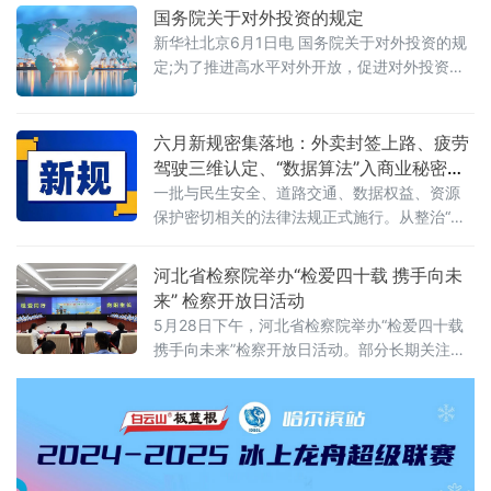
重要评估参数可以随意调整、评估依据可以凭
国务院关于对外投资的规定
空缺失——这张资本市场“看门人”的名片，还剩
新华社北京6月1日电 国务院关于对外投资的规
下几分信度？上述场景并非危言耸听。近日，
定;为了推进高水平对外开放，促进对外投资高
财政部公布的2025年度资产评估行业联合检查
质量发展，有效实施对外投资管理，保护投资
结果显示，在对15家备案从事证券服务业务的
者及其对外投资合法权益，维护国家主权、安
资产评估机构开展执业质量检查后，依法对4家
全、发展利益，根据《中华人民共和国对外关
六月新规密集落地：外卖封签上路、疲劳
评估机构、12名
系法》、《中华人民共和国对外贸易法》等法
驾驶三维认定、“数据算法”入商业秘密保
律，制定本规定。第二条&emsp;中华人民共和
护范围
一批与民生安全、道路交通、数据权益、资源
国境内（以下简称中国境内）投资者对外投
保护密切相关的法律法规正式施行。从整治“幽
资，适用本规定。本规定所称对外投资即境外
灵外卖”到严管幼儿园食品安全，从疲劳驾驶三
投资，是指投资
维判定到“开门杀”责任明确，从商业秘密保护扩
河北省检察院举办“检爱四十载 携手向未
围到城乡供水统筹管理——多项新规聚焦社会
来” 检察开放日活动
关切，织密权益保障网，守护公众日常生活。
5月28日下午，河北省检察院举办“检爱四十载
网络餐饮全链条严管：外卖必须“封口”，商家必
携手向未来”检察开放日活动。部分长期关注未
须“亮证”《网络餐饮服务经营者落实食品安全主
成年人成长的全国人大代表、省人大代表、省
体责任监督管理规定》6月1日起
政协委员、人民监督员以及石家庄市第二中学
师生、家长代表等50余人应邀走进省检察院，
直观了解检察工作，共同交流未成年人保护举
措。省检察院党组成员、副检察长任国强参加