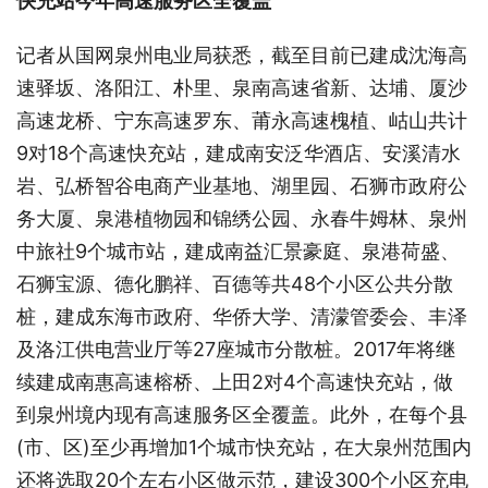
快充站今年高速服务区全覆盖
记者从国网泉州电业局获悉，截至目前已建成沈海高
速驿坂、洛阳江、朴里、泉南高速省新、达埔、厦沙
高速龙桥、宁东高速罗东、莆永高速槐植、岵山共计
9对18个高速快充站，建成南安泛华酒店、安溪清水
岩、弘桥智谷电商产业基地、湖里园、石狮市政府公
务大厦、泉港植物园和锦绣公园、永春牛姆林、泉州
中旅社9个城市站，建成南益汇景豪庭、泉港荷盛、
石狮宝源、德化鹏祥、百德等共48个小区公共分散
桩，建成东海市政府、华侨大学、清濛管委会、丰泽
及洛江供电营业厅等27座城市分散桩。2017年将继
续建成南惠高速榕桥、上田2对4个高速快充站，做
到泉州境内现有高速服务区全覆盖。此外，在每个县
(市、区)至少再增加1个城市快充站，在大泉州范围内
还将选取20个左右小区做示范，建设300个小区充电