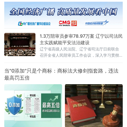
为、深化电子商务开放合作
2012年《关于办理内幕交易、泄
1.3万陪审员参审78.97万案 辽宁以司法民
主实践赋能平安法治建设
辽宁省高级人民法院、辽宁省司法厅日前联合
召开全省人民陪审员工作会议，深入学习贯彻
全国人民陪审员工作会议精神及辽宁省委部署
要求，系统梳理人民陪审员制度落地实施以来
当"0添加"只是个商标：商标法大修剑指套路，违法
的实践成效，研判当前工作推进中的重点问
最高罚五倍
题，部署下一阶段核心任务，以人民陪审员工
作的高质量发展，为更高水平平安辽宁、法治
辽宁建设注入坚实的司法民主动能。会议第一
时间传达了辽宁省委常委、政法委书记郑艺对
全省人