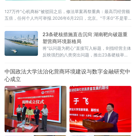
127万件"心机商标"被驳回之后，修法草案再祭重典：最高罚经营额
五倍，任何个人均可举报.2026年6月22日，北京。"千禾0"不是零
添加，"手打"面没人真正用手打过，"0糖"饮料照样升血糖——当这
些让消费者频频踩坑的文字不过是一个注册商标，而非产品承诺
23条硬核措施直击沉疴 湖南靶向破题重
时，法律终于要动手了。6月22日，全国人大常委会法工委披露，商
塑营商环境新格局
标法修订草案二次审议稿将提请6月23日开幕的十四
将"以问题为靶心"直接写入标题，剑指经营主体
反映强烈的八类突出问题，推出23条硬核举
措，以可量化、可考核、可追溯的制度设计，
向全省营商环境的堵点痛点发起集中攻坚。精
中国政法大学法治化营商环境建设与数字金融研究中
准聚焦：八大领域，靶向施策与以往温和表述
心成立
不同，此次湖