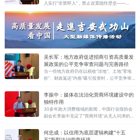
入实行“非禁即入”，禁止设置隐性壁垒——
建设（公益）大讲堂2026首期活动上，以企业
2025年5月20日施行的《中华人民共和国民营
家视角道出法治化营商环境的真谛：“一个
经济促进法》被寄予厚望。然而，北京企业法
治与发展研究会副会长朱崇坤6月7日在中国政
法大学法治化营商环境建设与数字金融研究中
心揭牌仪式既同期举办的“法治筑基、商业有序
——地方政府促进招商引资和高质量发展路
径”法治化营商环境建设（公益）大讲堂
吴长军：地方政府促进招商引资高质量发
展政策的公平竞争审查问题与完善路径
当一些地方政府仍在以税收“洼地”、土地“零地
价”、财政返还“内卷”吸引投资时，公平竞争审
查制度已悄然划下“红线”。《公平竞争审查条
例》施行近两年来，为何部分地区仍屡屡出
李振中：媒体在法治化营商环境建设中的
现“超国民待遇”补贴、隐性地方保护、跨区域恶
独特作用
性竞争？北京物资学院法学院院长吴长军6月7
30多年跑大消费领域的新闻，中国行业报协会
日在中国政法大学法治化营商环境建设与数字
副会长李振中见证了“营商环境”从无人问津的模
金融研究中心揭牌仪式既同期举办的“法治筑
糊概念变成全社会上心的大事。6月7日，在中
基、商业有序——地方政府促进招商引资和
国政法大学法治化营商环境建设与数字金融研
何忠成：以信用为底层逻辑构建“十五
究中心揭牌仪式既同期举办的“法治筑基、商业
五”新型法治营商环境