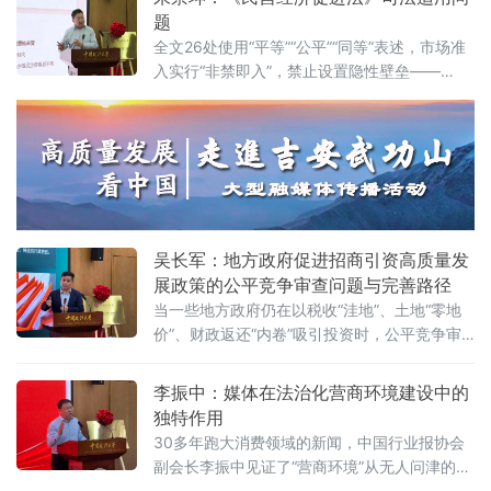
商环境建设与数字金融研究中心揭牌仪式既同
题
期举办的“法治筑基、商业有序——地方政府促
全文26处使用“平等”“公平”“同等”表述，市场准
进招商引资和高质量发展路径”法治化营商环境
入实行“非禁即入”，禁止设置隐性壁垒——
建设（公益）大讲堂2026首期活动上，以企业
2025年5月20日施行的《中华人民共和国民营
家视角道出法治化营商环境的真谛：“一个
经济促进法》被寄予厚望。然而，北京企业法
治与发展研究会副会长朱崇坤6月7日在中国政
法大学法治化营商环境建设与数字金融研究中
心揭牌仪式既同期举办的“法治筑基、商业有序
——地方政府促进招商引资和高质量发展路
径”法治化营商环境建设（公益）大讲堂
吴长军：地方政府促进招商引资高质量发
展政策的公平竞争审查问题与完善路径
当一些地方政府仍在以税收“洼地”、土地“零地
价”、财政返还“内卷”吸引投资时，公平竞争审
查制度已悄然划下“红线”。《公平竞争审查条
例》施行近两年来，为何部分地区仍屡屡出
李振中：媒体在法治化营商环境建设中的
现“超国民待遇”补贴、隐性地方保护、跨区域恶
独特作用
性竞争？北京物资学院法学院院长吴长军6月7
30多年跑大消费领域的新闻，中国行业报协会
日在中国政法大学法治化营商环境建设与数字
副会长李振中见证了“营商环境”从无人问津的模
金融研究中心揭牌仪式既同期举办的“法治筑
糊概念变成全社会上心的大事。6月7日，在中