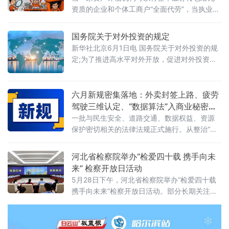
资质的企业和个体工商户“全面代劳”，当执业人
员可以一边参与评估、一边买卖客户股票，当
重要评估参数可以随意调整、评估依据可以凭
国务院关于对外投资的规定
空缺失——这张资本市场“看门人”的名片，还剩
新华社北京6月1日电 国务院关于对外投资的规
下几分信度？上述场景并非危言耸听。近日，
定;为了推进高水平对外开放，促进对外投资高
财政部公布的2025年度资产评估行业联合检查
质量发展，有效实施对外投资管理，保护投资
结果显示，在对15家备案从事证券服务业务的
者及其对外投资合法权益，维护国家主权、安
资产评估机构开展执业质量检查后，依法对4家
全、发展利益，根据《中华人民共和国对外关
六月新规密集落地：外卖封签上路、疲劳
评估机构、12名
系法》、《中华人民共和国对外贸易法》等法
驾驶三维认定、“数据算法”入商业秘密保
律，制定本规定。第二条&emsp;中华人民共和
护范围
一批与民生安全、道路交通、数据权益、资源
国境内（以下简称中国境内）投资者对外投
保护密切相关的法律法规正式施行。从整治“幽
资，适用本规定。本规定所称对外投资即境外
灵外卖”到严管幼儿园食品安全，从疲劳驾驶三
投资，是指投资
维判定到“开门杀”责任明确，从商业秘密保护扩
河北省检察院举办“检爱四十载 携手向未
围到城乡供水统筹管理——多项新规聚焦社会
来” 检察开放日活动
关切，织密权益保障网，守护公众日常生活。
5月28日下午，河北省检察院举办“检爱四十载
网络餐饮全链条严管：外卖必须“封口”，商家必
携手向未来”检察开放日活动。部分长期关注未
须“亮证”《网络餐饮服务经营者落实食品安全主
成年人成长的全国人大代表、省人大代表、省
体责任监督管理规定》6月1日起
政协委员、人民监督员以及石家庄市第二中学
师生、家长代表等50余人应邀走进省检察院，