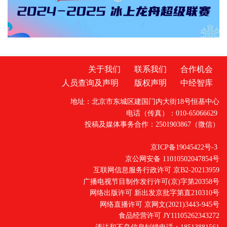
直观了解检察工作，共同交流未成年人保护举
措。省检察院党组成员、副检察长任国强参加
开放日活动，并主持座谈交流会。据介绍，近
关于我们
联系我们
合作机会
人员查询及声明
版权声明
中经智库
地址：北京市东城区建国门内大街18号恒基中心
电话（传真）：010-65066629
投稿及媒体事务合作：2501903867（微信）
京ICP备19045422号-3
京公网安备 11010502047854号
互联网信息服务行政许可 京B2-20213959
广播电视节目制作发行许可(京)字第20358号
网络出版许可 新出发京批字第直210310号
网络直播许可 京网文(2021)3443-945号
食品经营许可 JY11105262343272