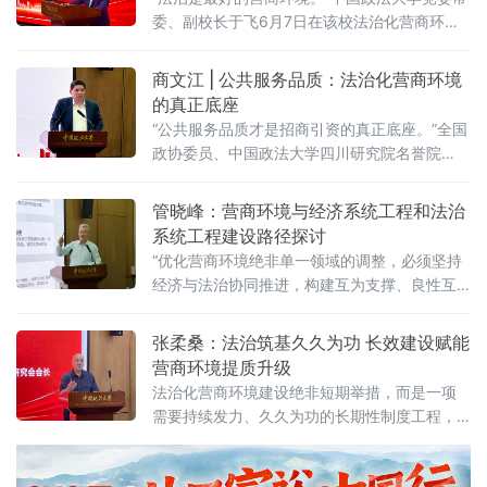
委、副校长于飞6月7日在该校法治化营商环境
建设与数字金融研究中心揭牌仪式上强调，营
商环境的核心要义在于法治化保障——因为法
商文江 | 公共服务品质：法治化营商环境
治提供明确的预期。当天，中国政法大学法治
的真正底座
化营商环境建设与数字金融研究中心在京正式
“公共服务品质才是招商引资的真正底座。”全国
成立，同步启动“法治筑基、商业有序——地方
政协委员、中国政法大学四川研究院名誉院
政府促进招商引资和高质量发展路径”法治化营
长、前商学院院长商文江6月7日在该校法治化
商环境建设（公益）大讲堂（2026
营商环境建设与数字金融研究中心揭牌仪式上
管晓峰：营商环境与经济系统工程和法治
作出上述表示。他指出，《公平竞争审查条
系统工程建设路径探讨
例》施行后，各地招商引资的竞争焦点已从“拼
“优化营商环境绝非单一领域的调整，必须坚持
政策洼地”转向“拼服务高地”“拼法治高地”，长期
经济与法治协同推进，构建互为支撑、良性互
稳定、高效透明的法治环境与公共服务成为吸
动的系统生态。”中国政法大学民商经济法学院
引优质企业和人才的关键。商文江在
教授管晓峰6月7日在中国政法大学法治化营商
张柔桑：法治筑基久久为功 长效建设赋能
环境建设与数字金融研究中心揭牌仪式上作出
营商环境提质升级
上述表示。他在题为《营商环境与经济、法治
法治化营商环境建设绝非短期举措，而是一项
系统工程建设路径探讨》的主题演讲中，系统
需要持续发力、久久为功的长期性制度工程，
阐述以系统工程思维推进营商环境建设的理论
坚持法治导向是推动招商引资和经济高质量发
框架与实践路径。管晓峰从市场发展环境问
展的根本路径。