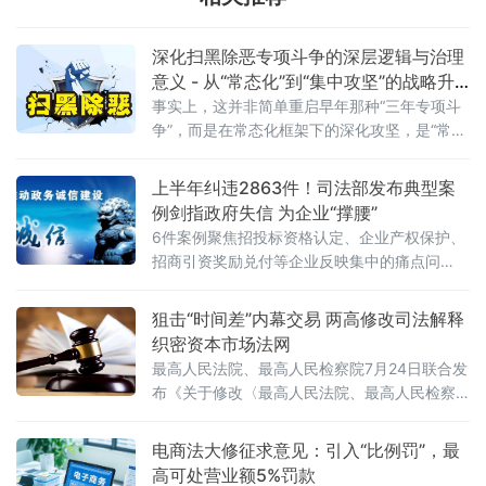
深化扫黑除恶专项斗争的深层逻辑与治理
意义 - 从“常态化”到“集中攻坚”的战略升
级
事实上，这并非简单重启早年那种“三年专项斗
争”，而是在常态化框架下的深化攻坚，是“常态
化+专项集中发力”的有机结合。官方会议反复
强调要严格依法办事、坚持实事求是，做到“是
上半年纠违2863件！司法部发布典型案
黑恶一个不漏、不是黑恶一个不凑”
例剑指政府失信 为企业“撑腰”
6件案例聚焦招投标资格认定、企业产权保护、
招商引资奖励兑付等企业反映集中的痛点问
题，行政复议机关以有力纠治向行政机关违法
不当行为“亮剑”，为纵深推进全国统一大市场建
狙击“时间差”内幕交易 两高修改司法解释
设提供了坚实的法治保障。数据显示，2026年1
织密资本市场法网
至6月，全国各级行政复议机构依法履行监督职
最高人民法院、最高人民检察院7月24日联合发
布《关于修改〈最高人民法院、最高人民检察
院关于办理内幕交易、泄露内幕信息刑事案件
具体应用法律若干问题的解释〉的决定》（法
电商法大修征求意见：引入“比例罚”，最
释〔2026〕13号）。修改决定已分别经最高人
高可处营业额5%罚款