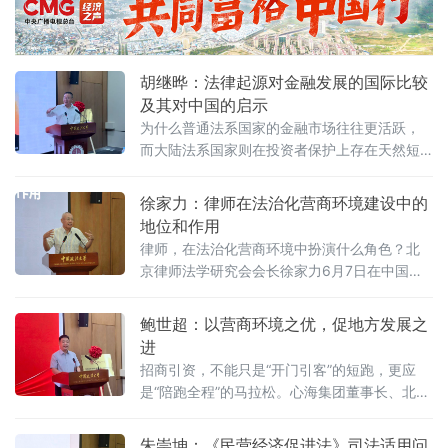
胡继晔：法律起源对金融发展的国际比较
及其对中国的启示
为什么普通法系国家的金融市场往往更活跃，
而大陆法系国家则在投资者保护上存在天然短
板？中国作为典型的大陆法国家，金融高速增
长背后是否隐藏着法治短板？中国政法大学商
徐家力：律师在法治化营商环境建设中的
学院教授、法治化营商环境建设与数字金融研
地位和作用
究课题组组长胡继晔6月7日在该校研究中心揭
律师，在法治化营商环境中扮演什么角色？北
牌仪式既同期举办的“法治筑基、商业有序——
京律师法学研究会会长徐家力6月7日在中国政
地方政府促进招商引资和高质量发展路径”法治
法大学法治化营商环境建设与数字金融研究中
化营商环境建设（公益）大讲堂首期活动上，
心揭牌仪式既同期举办的“法治筑基、商业有序
鲍世超：以营商环境之优，促地方发展之
以
——地方政府促进招商引资和高质量发展路
进
径”法治化营商环境建设（公益）大讲堂2026首
招商引资，不能只是“开门引客”的短跑，更应
期活动上给出明确答案：律师不仅是法律的实
是“陪跑全程”的马拉松。心海集团董事长、北京
践者，更是连接政府、市场与司法的法治纽
山东企业商会副会长、、北京济宁企业商会执
带，其专业服务水平是衡量一个地区营商环境
行会长鲍世超6月7日在中国政法大学法治化营
朱崇坤：《民营经济促进法》司法适用问
法治化水