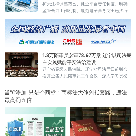
民法院审判委员会第1961次会议、最高人民检
扩大法律调整范围、健全平台责任制度、明确
察院第十四届检察委员会第七十五次会议通
监管合力工作机制、规范电子商务突出违法行
过，自2026年7月27日起施行。此次修改距
为、深化电子商务开放合作
2012年《关于办理内幕交易、泄
1.3万陪审员参审78.97万案 辽宁以司法民
主实践赋能平安法治建设
辽宁省高级人民法院、辽宁省司法厅日前联合
召开全省人民陪审员工作会议，深入学习贯彻
全国人民陪审员工作会议精神及辽宁省委部署
要求，系统梳理人民陪审员制度落地实施以来
当"0添加"只是个商标：商标法大修剑指套路，违法
的实践成效，研判当前工作推进中的重点问
最高罚五倍
题，部署下一阶段核心任务，以人民陪审员工
作的高质量发展，为更高水平平安辽宁、法治
辽宁建设注入坚实的司法民主动能。会议第一
时间传达了辽宁省委常委、政法委书记郑艺对
全省人