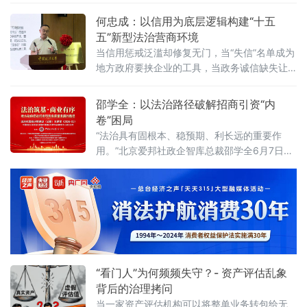
基、商业有序——地方政府促进招商引资和
国政法大学法治化营商环境建设与数字金融研
何忠成：以信用为底层逻辑构建“十五
究中心揭牌仪式既同期举办的“法治筑基、商业
五”新型法治营商环境
有序——地方政府促进招商引资和高质量发展
当信用惩戒泛滥却修复无门，当“失信”名单成为
路径”法治化营商环境建设（公益）大讲堂2026
地方政府要挟企业的工具，当政务诚信缺失让
首期活动上，李振中以媒体人视角直言：法治
企业不敢投资——信用体系究竟是在优化营商
化营商环境是市场经济的“空气和土壤”
环境，还是在异化为另一种权力寻租？上海大
邵学全：以法治路径破解招商引资“内
学法学院企业法治与创新发展研究中心主任何
卷”困局
忠成6月7日在中国政法大学法治化营商环境建
“法治具有固根本、稳预期、利长远的重要作
设与数字金融研究中心揭牌仪式既同期举办
用。”北京爱邦社政企智库总裁邵学全6月7日在
的“法治筑基、商业有序——地方政府促进招商
中国政法大学法治化营商环境建设与数字金融
引资和高质量发展路径”法治化营商环境建设
研究中心揭牌仪式既同期举办的“法治筑基、商
（公益）大
业有序——地方政府促进招商引资和高质量发
展路径”法治化营商环境建设（公益）大讲堂
2026首期活动上发表书面发言，为地方政府招
商引资高质量发展提出五条法治路径。他指
出，推动高质量发展离不开法治的支撑和保
障，地方政
“看门人”为何频频失守？- 资产评估乱象
背后的治理拷问
当一家资产评估机构可以将整单业务转包给无