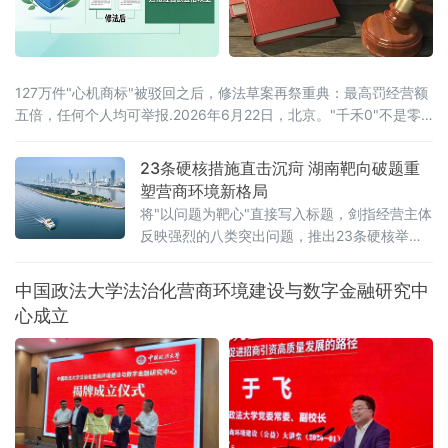
127万件"心机商标"被驳回之后，修法草案再祭重典：最高罚经营额
五倍，任何个人均可举报.2026年6月22日，北京。"千禾0"不是零
添加，"手打"面没人真正用手打过，"0糖"饮料照样升血糖——当这
些让消费者频频踩坑的文字不过是一个注册商标，而非产品承诺
23条硬核措施直击沉疴 湖南靶向破题重
时，法律终于要动手了。6月22日，全国人大常委会法工委披露，商
塑营商环境新格局
标法修订草案二次审议稿将提请6月23日开幕的十四
将"以问题为靶心"直接写入标题，剑指经营主体
反映强烈的八类突出问题，推出23条硬核举
措，以可量化、可考核、可追溯的制度设计，
向全省营商环境的堵点痛点发起集中攻坚。精
中国政法大学法治化营商环境建设与数字金融研究中
准聚焦：八大领域，靶向施策与以往温和表述
心成立
不同，此次湖