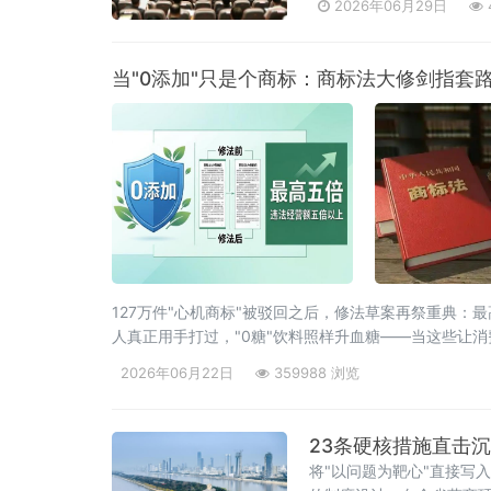
2026年06月29日
当"0添加"只是个商标：商标法大修剑指套
127万件"心机商标"被驳回之后，修法草案再祭重典：最
人真正用手打过，"0糖"饮料照样升血糖——当这些让
国人大常委会法工委披露，商标法修订草案二次审议稿将
2026年06月22日
359988 浏览
23条硬核措施直击
将"以问题为靶心"直接写