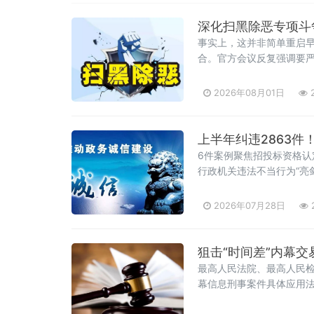
深化扫黑除恶专项斗争
事实上，这并非简单重启早
合。官方会议反复强调要严
2026年08月01日
2
上半年纠违2863件
6件案例聚焦招投标资格
行政机关违法不当行为“亮
级行政复议机构依法履行
2026年07月28日
狙击“时间差”内幕
最高人民法院、最高人民检
幕信息刑事案件具体应用法
员会第1961次会议、最