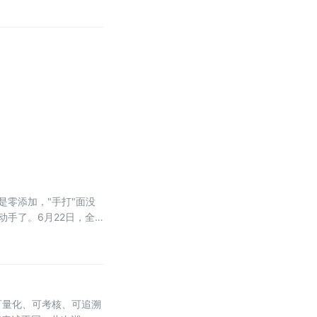
是零添加，"手打"面没
手了。6月22日，全
可量化、可考核、可追溯