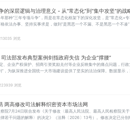
的深层逻辑与治理意义 - 从“常态化”到“集中攻坚”的战
年那种“三年专项斗争”，而是在常态化框架下的深化攻坚，是“常态化+专
格依法办事、坚持实事求是，做到“是黑恶一个不漏、不是黑恶一个不凑”
13035 浏览
！司法部发布典型案例剑指政府失信 为企业“撑腰”
认定、企业产权保护、招商引资奖励兑付等企业反映集中的痛点问题，行政
剑”，为纵深推进全国统一大市场建设提供了坚实的法治保障。数据显示，2
监督职
223939 浏览
交易 两高修改司法解释织密资本市场法网
察院7月24日联合发布《关于修改〈最高人民法院、最高人民检察院关
律若干问题的解释〉的决定》（法释〔2026〕13号）。修改决定已分
高人民检察院第十四届检察委员会第七十五次会议通过，自2026年7月27