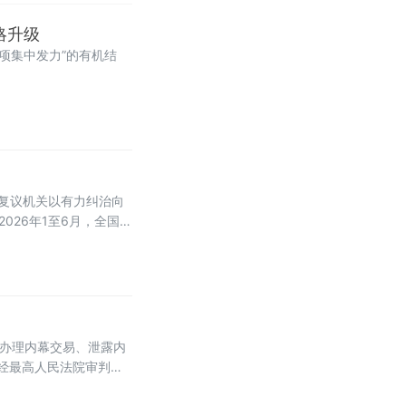
略升级
项集中发力”的有机结
复议机关以有力纠治向
026年1至6月，全国各
于办理内幕交易、泄露内
别经最高人民法院审判委
日起施行。此次修改距