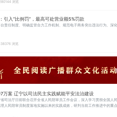
易、泄
280144 浏览
：引入“比例罚”，最高可处营业额5%罚款
平台责任制度、明确监管合力工作机制、规范电子商务突出违法行为、深
138376 浏览
8.97万案 辽宁以司法民主实践赋能平安法治建设
宁省司法厅日前联合召开全省人民陪审员工作会议，深入学习贯彻全国人
梳理人民陪审员制度落地实施以来的实践成效，研判当前工作推进中的重
作的高质量发展，为更高水平平安辽宁、法治辽宁建设注入坚实的司法民
委书记郑艺对全省人