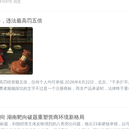
410976 浏览
路，违法最高罚五倍
高罚经营额五倍，任何个人均可举报.2026年6月22日，北京。"千禾0"不
消费者频频踩坑的文字不过是一个注册商标，而非产品承诺时，法律终于要动
提请6月23日开幕的十四
沉疴 湖南靶向破题重塑营商环境新格局
入标题，剑指经营主体反映强烈的八类突出问题，推出23条硬核举措，以