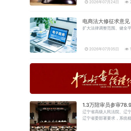
2012年《关于办理内幕交
2026年07月24日
电商法大修征求意见
扩大法律调整范围、健全
2026年07月05日
1.3万陪审员参审7
辽宁省高级人民法院、辽
辽宁省委部署要求，系统
心任务，以人民陪审员工
达了辽宁省委常委、政法