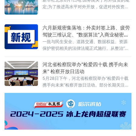
下几分信度？上述场景并非危言耸听。近日，
定;为了推进高水平对外开放，促进对外投资高
财政部公布的2025年度资产评估行业联合检查
质量发展，有效实施对外投资管理，保护投资
结果显示，在对15家备案从事证券服务业务的
者及其对外投资合法权益，维护国家主权、安
资产评估机构开展执业质量检查后，依法对4家
全、发展利益，根据《中华人民共和国对外关
六月新规密集落地：外卖封签上路、疲劳
评估机构、12名
系法》、《中华人民共和国对外贸易法》等法
驾驶三维认定、“数据算法”入商业秘密保
律，制定本规定。第二条&emsp;中华人民共和
护范围
一批与民生安全、道路交通、数据权益、资源
国境内（以下简称中国境内）投资者对外投
保护密切相关的法律法规正式施行。从整治“幽
资，适用本规定。本规定所称对外投资即境外
灵外卖”到严管幼儿园食品安全，从疲劳驾驶三
投资，是指投资
维判定到“开门杀”责任明确，从商业秘密保护扩
河北省检察院举办“检爱四十载 携手向未
围到城乡供水统筹管理——多项新规聚焦社会
来” 检察开放日活动
关切，织密权益保障网，守护公众日常生活。
5月28日下午，河北省检察院举办“检爱四十载
网络餐饮全链条严管：外卖必须“封口”，商家必
携手向未来”检察开放日活动。部分长期关注未
须“亮证”《网络餐饮服务经营者落实食品安全主
成年人成长的全国人大代表、省人大代表、省
体责任监督管理规定》6月1日起
政协委员、人民监督员以及石家庄市第二中学
师生、家长代表等50余人应邀走进省检察院，
直观了解检察工作，共同交流未成年人保护举
措。省检察院党组成员、副检察长任国强参加
开放日活动，并主持座谈交流会。据介绍，近