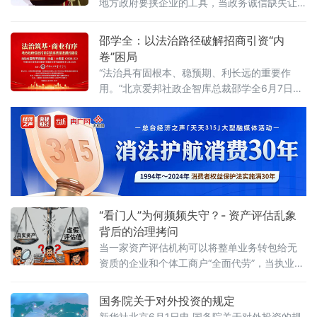
地方政府要挟企业的工具，当政务诚信缺失让
首期活动上，李振中以媒体人视角直言：法治
企业不敢投资——信用体系究竟是在优化营商
化营商环境是市场经济的“空气和土壤”
环境，还是在异化为另一种权力寻租？上海大
邵学全：以法治路径破解招商引资“内
学法学院企业法治与创新发展研究中心主任何
卷”困局
忠成6月7日在中国政法大学法治化营商环境建
“法治具有固根本、稳预期、利长远的重要作
设与数字金融研究中心揭牌仪式既同期举办
用。”北京爱邦社政企智库总裁邵学全6月7日在
的“法治筑基、商业有序——地方政府促进招商
中国政法大学法治化营商环境建设与数字金融
引资和高质量发展路径”法治化营商环境建设
研究中心揭牌仪式既同期举办的“法治筑基、商
（公益）大
业有序——地方政府促进招商引资和高质量发
展路径”法治化营商环境建设（公益）大讲堂
2026首期活动上发表书面发言，为地方政府招
商引资高质量发展提出五条法治路径。他指
出，推动高质量发展离不开法治的支撑和保
障，地方政
“看门人”为何频频失守？- 资产评估乱象
背后的治理拷问
当一家资产评估机构可以将整单业务转包给无
资质的企业和个体工商户“全面代劳”，当执业人
员可以一边参与评估、一边买卖客户股票，当
重要评估参数可以随意调整、评估依据可以凭
国务院关于对外投资的规定
空缺失——这张资本市场“看门人”的名片，还剩
新华社北京6月1日电 国务院关于对外投资的规