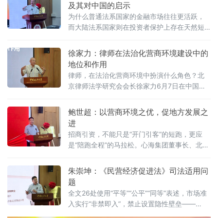
及其对中国的启示
为什么普通法系国家的金融市场往往更活跃，
而大陆法系国家则在投资者保护上存在天然短
板？中国作为典型的大陆法国家，金融高速增
长背后是否隐藏着法治短板？中国政法大学商
徐家力：律师在法治化营商环境建设中的
学院教授、法治化营商环境建设与数字金融研
地位和作用
究课题组组长胡继晔6月7日在该校研究中心揭
律师，在法治化营商环境中扮演什么角色？北
牌仪式既同期举办的“法治筑基、商业有序——
京律师法学研究会会长徐家力6月7日在中国政
地方政府促进招商引资和高质量发展路径”法治
法大学法治化营商环境建设与数字金融研究中
化营商环境建设（公益）大讲堂首期活动上，
心揭牌仪式既同期举办的“法治筑基、商业有序
鲍世超：以营商环境之优，促地方发展之
以
——地方政府促进招商引资和高质量发展路
进
径”法治化营商环境建设（公益）大讲堂2026首
招商引资，不能只是“开门引客”的短跑，更应
期活动上给出明确答案：律师不仅是法律的实
是“陪跑全程”的马拉松。心海集团董事长、北京
践者，更是连接政府、市场与司法的法治纽
山东企业商会副会长、、北京济宁企业商会执
带，其专业服务水平是衡量一个地区营商环境
行会长鲍世超6月7日在中国政法大学法治化营
朱崇坤：《民营经济促进法》司法适用问
法治化水
商环境建设与数字金融研究中心揭牌仪式既同
题
期举办的“法治筑基、商业有序——地方政府促
全文26处使用“平等”“公平”“同等”表述，市场准
进招商引资和高质量发展路径”法治化营商环境
入实行“非禁即入”，禁止设置隐性壁垒——
建设（公益）大讲堂2026首期活动上，以企业
2025年5月20日施行的《中华人民共和国民营