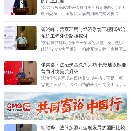
的真正底座
化营商环境建设与数字金融研究中心在京正式
“公共服务品质才是招商引资的真正底座。”全国
成立，同步启动“法治筑基、商业有序——地方
政协委员、中国政法大学四川研究院名誉院
政府促进招商引资和高质量发展路径”法治化营
长、前商学院院长商文江6月7日在该校法治化
商环境建设（公益）大讲堂（2026
营商环境建设与数字金融研究中心揭牌仪式上
管晓峰：营商环境与经济系统工程和法治
作出上述表示。他指出，《公平竞争审查条
系统工程建设路径探讨
例》施行后，各地招商引资的竞争焦点已从“拼
“优化营商环境绝非单一领域的调整，必须坚持
政策洼地”转向“拼服务高地”“拼法治高地”，长期
经济与法治协同推进，构建互为支撑、良性互
稳定、高效透明的法治环境与公共服务成为吸
动的系统生态。”中国政法大学民商经济法学院
引优质企业和人才的关键。商文江在
教授管晓峰6月7日在中国政法大学法治化营商
张柔桑：法治筑基久久为功 长效建设赋能
环境建设与数字金融研究中心揭牌仪式上作出
营商环境提质升级
上述表示。他在题为《营商环境与经济、法治
法治化营商环境建设绝非短期举措，而是一项
系统工程建设路径探讨》的主题演讲中，系统
需要持续发力、久久为功的长期性制度工程，
阐述以系统工程思维推进营商环境建设的理论
坚持法治导向是推动招商引资和经济高质量发
框架与实践路径。管晓峰从市场发展环境问
展的根本路径。
胡继晔：法律起源对金融发展的国际比较