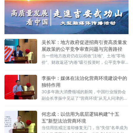
家视角道出法治化营商环境的真谛：“一个
经济促进法》被寄予厚望。然而，北京企业法
治与发展研究会副会长朱崇坤6月7日在中国政
法大学法治化营商环境建设与数字金融研究中
心揭牌仪式既同期举办的“法治筑基、商业有序
——地方政府促进招商引资和高质量发展路
径”法治化营商环境建设（公益）大讲堂
吴长军：地方政府促进招商引资高质量发
展政策的公平竞争审查问题与完善路径
当一些地方政府仍在以税收“洼地”、土地“零地
价”、财政返还“内卷”吸引投资时，公平竞争审
查制度已悄然划下“红线”。《公平竞争审查条
例》施行近两年来，为何部分地区仍屡屡出
李振中：媒体在法治化营商环境建设中的
现“超国民待遇”补贴、隐性地方保护、跨区域恶
独特作用
性竞争？北京物资学院法学院院长吴长军6月7
30多年跑大消费领域的新闻，中国行业报协会
日在中国政法大学法治化营商环境建设与数字
副会长李振中见证了“营商环境”从无人问津的模
金融研究中心揭牌仪式既同期举办的“法治筑
糊概念变成全社会上心的大事。6月7日，在中
基、商业有序——地方政府促进招商引资和
国政法大学法治化营商环境建设与数字金融研
何忠成：以信用为底层逻辑构建“十五
究中心揭牌仪式既同期举办的“法治筑基、商业
五”新型法治营商环境
有序——地方政府促进招商引资和高质量发展
当信用惩戒泛滥却修复无门，当“失信”名单成为
路径”法治化营商环境建设（公益）大讲堂2026