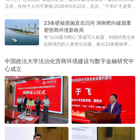
五倍，任何个人均可举报.2026年6月22日，北京。"千禾0"不是零
添加，"手打"面没人真正用手打过，"0糖"饮料照样升血糖——当这
些让消费者频频踩坑的文字不过是一个注册商标，而非产品承诺
23条硬核措施直击沉疴 湖南靶向破题重
时，法律终于要动手了。6月22日，全国人大常委会法工委披露，商
塑营商环境新格局
标法修订草案二次审议稿将提请6月23日开幕的十四
将"以问题为靶心"直接写入标题，剑指经营主体
反映强烈的八类突出问题，推出23条硬核举
措，以可量化、可考核、可追溯的制度设计，
向全省营商环境的堵点痛点发起集中攻坚。精
中国政法大学法治化营商环境建设与数字金融研究中
准聚焦：八大领域，靶向施策与以往温和表述
心成立
不同，此次湖