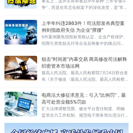
级
事实上，这并非简单重启早年那种“三年专项斗
争”，而是在常态化框架下的深化攻坚，是“常态
化+专项集中发力”的有机结合。官方会议反复
强调要严格依法办事、坚持实事求是，做到“是
上半年纠违2863件！司法部发布典型案
黑恶一个不漏、不是黑恶一个不凑”
例剑指政府失信 为企业“撑腰”
6件案例聚焦招投标资格认定、企业产权保护、
招商引资奖励兑付等企业反映集中的痛点问
题，行政复议机关以有力纠治向行政机关违法
不当行为“亮剑”，为纵深推进全国统一大市场建
狙击“时间差”内幕交易 两高修改司法解释
设提供了坚实的法治保障。数据显示，2026年1
织密资本市场法网
至6月，全国各级行政复议机构依法履行监督职
最高人民法院、最高人民检察院7月24日联合发
布《关于修改〈最高人民法院、最高人民检察
院关于办理内幕交易、泄露内幕信息刑事案件
具体应用法律若干问题的解释〉的决定》（法
电商法大修征求意见：引入“比例罚”，最
释〔2026〕13号）。修改决定已分别经最高人
高可处营业额5%罚款
民法院审判委员会第1961次会议、最高人民检
扩大法律调整范围、健全平台责任制度、明确
察院第十四届检察委员会第七十五次会议通
监管合力工作机制、规范电子商务突出违法行
过，自2026年7月27日起施行。此次修改距
为、深化电子商务开放合作
2012年《关于办理内幕交易、泄