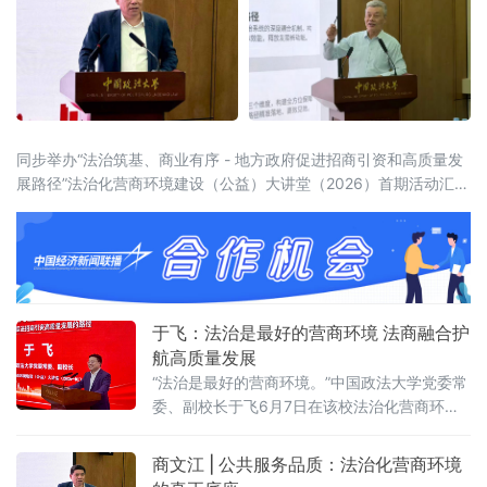
同步举办“法治筑基、商业有序 - 地方政府促进招商引资和高质量发
展路径”法治化营商环境建设（公益）大讲堂（2026）首期活动汇聚
法学界、金融界、企业界及新闻界近百位专家学者与实务代表，共
同聚焦法治化营商环境建设的理论前沿与实践路径。中国政法大学
党委常委、副校长于飞，全国政协委员、中国政法
于飞：法治是最好的营商环境 法商融合护
航高质量发展
“法治是最好的营商环境。”中国政法大学党委常
委、副校长于飞6月7日在该校法治化营商环境
建设与数字金融研究中心揭牌仪式上强调，营
商环境的核心要义在于法治化保障——因为法
商文江 | 公共服务品质：法治化营商环境
治提供明确的预期。当天，中国政法大学法治