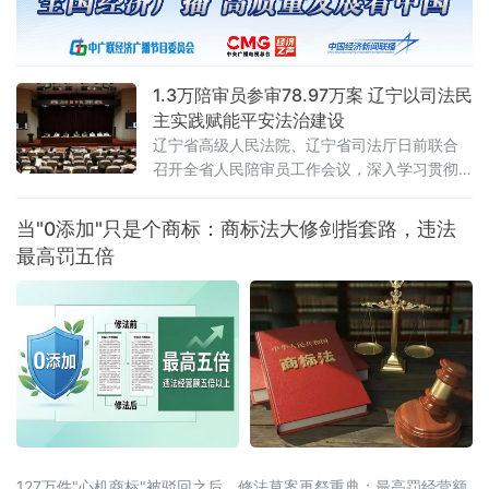
1.3万陪审员参审78.97万案 辽宁以司法民
主实践赋能平安法治建设
辽宁省高级人民法院、辽宁省司法厅日前联合
召开全省人民陪审员工作会议，深入学习贯彻
全国人民陪审员工作会议精神及辽宁省委部署
要求，系统梳理人民陪审员制度落地实施以来
当"0添加"只是个商标：商标法大修剑指套路，违法
的实践成效，研判当前工作推进中的重点问
最高罚五倍
题，部署下一阶段核心任务，以人民陪审员工
作的高质量发展，为更高水平平安辽宁、法治
辽宁建设注入坚实的司法民主动能。会议第一
时间传达了辽宁省委常委、政法委书记郑艺对
全省人
127万件"心机商标"被驳回之后，修法草案再祭重典：最高罚经营额