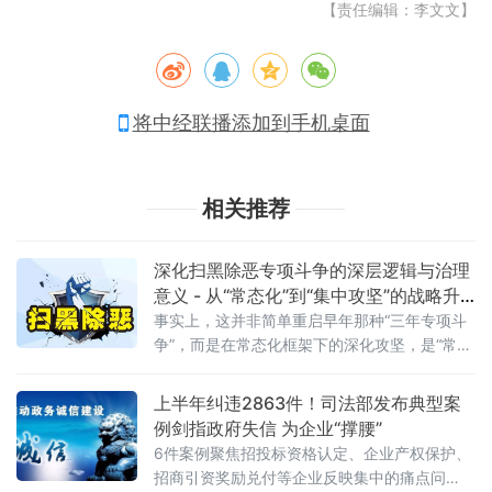
【责任编辑：李文文】
将中经联播添加到手机桌面
相关推荐
深化扫黑除恶专项斗争的深层逻辑与治理
意义 - 从“常态化”到“集中攻坚”的战略升
级
事实上，这并非简单重启早年那种“三年专项斗
争”，而是在常态化框架下的深化攻坚，是“常态
化+专项集中发力”的有机结合。官方会议反复
强调要严格依法办事、坚持实事求是，做到“是
上半年纠违2863件！司法部发布典型案
黑恶一个不漏、不是黑恶一个不凑”
例剑指政府失信 为企业“撑腰”
6件案例聚焦招投标资格认定、企业产权保护、
招商引资奖励兑付等企业反映集中的痛点问