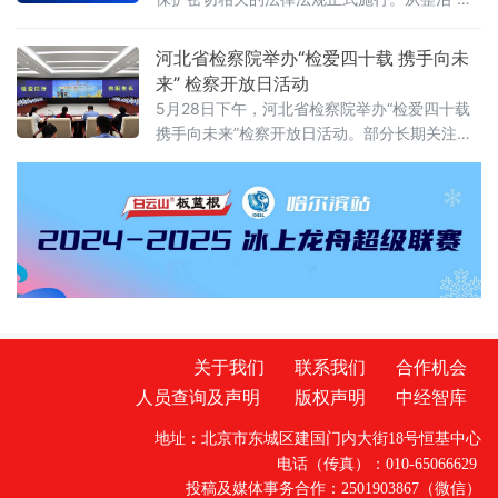
资，适用本规定。本规定所称对外投资即境外
灵外卖”到严管幼儿园食品安全，从疲劳驾驶三
投资，是指投资
维判定到“开门杀”责任明确，从商业秘密保护扩
河北省检察院举办“检爱四十载 携手向未
围到城乡供水统筹管理——多项新规聚焦社会
来” 检察开放日活动
关切，织密权益保障网，守护公众日常生活。
5月28日下午，河北省检察院举办“检爱四十载
网络餐饮全链条严管：外卖必须“封口”，商家必
携手向未来”检察开放日活动。部分长期关注未
须“亮证”《网络餐饮服务经营者落实食品安全主
成年人成长的全国人大代表、省人大代表、省
体责任监督管理规定》6月1日起
政协委员、人民监督员以及石家庄市第二中学
师生、家长代表等50余人应邀走进省检察院，
直观了解检察工作，共同交流未成年人保护举
措。省检察院党组成员、副检察长任国强参加
开放日活动，并主持座谈交流会。据介绍，近
关于我们
联系我们
合作机会
人员查询及声明
版权声明
中经智库
地址：北京市东城区建国门内大街18号恒基中心
电话（传真）：010-65066629
投稿及媒体事务合作：2501903867（微信）