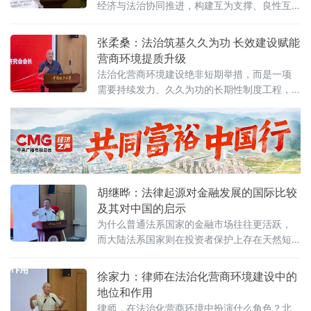
经济与法治协同推进，构建互为支撑、良性互
稳定、高效透明的法治环境与公共服务成为吸
动的系统生态。”中国政法大学民商经济法学院
引优质企业和人才的关键。商文江在
教授管晓峰6月7日在中国政法大学法治化营商
张柔桑：法治筑基久久为功 长效建设赋能
环境建设与数字金融研究中心揭牌仪式上作出
营商环境提质升级
上述表示。他在题为《营商环境与经济、法治
法治化营商环境建设绝非短期举措，而是一项
系统工程建设路径探讨》的主题演讲中，系统
需要持续发力、久久为功的长期性制度工程，
阐述以系统工程思维推进营商环境建设的理论
坚持法治导向是推动招商引资和经济高质量发
框架与实践路径。管晓峰从市场发展环境问
展的根本路径。
胡继晔：法律起源对金融发展的国际比较
及其对中国的启示
为什么普通法系国家的金融市场往往更活跃，
而大陆法系国家则在投资者保护上存在天然短
板？中国作为典型的大陆法国家，金融高速增
长背后是否隐藏着法治短板？中国政法大学商
徐家力：律师在法治化营商环境建设中的
学院教授、法治化营商环境建设与数字金融研
地位和作用
究课题组组长胡继晔6月7日在该校研究中心揭
律师，在法治化营商环境中扮演什么角色？北