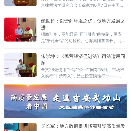
牌仪式既同期举办的“法治筑基、商业有序——
京律师法学研究会会长徐家力6月7日在中国政
地方政府促进招商引资和高质量发展路径”法治
法大学法治化营商环境建设与数字金融研究中
化营商环境建设（公益）大讲堂首期活动上，
心揭牌仪式既同期举办的“法治筑基、商业有序
鲍世超：以营商环境之优，促地方发展之
以
——地方政府促进招商引资和高质量发展路
进
径”法治化营商环境建设（公益）大讲堂2026首
招商引资，不能只是“开门引客”的短跑，更应
期活动上给出明确答案：律师不仅是法律的实
是“陪跑全程”的马拉松。心海集团董事长、北京
践者，更是连接政府、市场与司法的法治纽
山东企业商会副会长、、北京济宁企业商会执
带，其专业服务水平是衡量一个地区营商环境
行会长鲍世超6月7日在中国政法大学法治化营
朱崇坤：《民营经济促进法》司法适用问
法治化水
商环境建设与数字金融研究中心揭牌仪式既同
题
期举办的“法治筑基、商业有序——地方政府促
全文26处使用“平等”“公平”“同等”表述，市场准
进招商引资和高质量发展路径”法治化营商环境
入实行“非禁即入”，禁止设置隐性壁垒——
建设（公益）大讲堂2026首期活动上，以企业
2025年5月20日施行的《中华人民共和国民营
家视角道出法治化营商环境的真谛：“一个
经济促进法》被寄予厚望。然而，北京企业法
治与发展研究会副会长朱崇坤6月7日在中国政
法大学法治化营商环境建设与数字金融研究中
心揭牌仪式既同期举办的“法治筑基、商业有序
——地方政府促进招商引资和高质量发展路
径”法治化营商环境建设（公益）大讲堂
吴长军：地方政府促进招商引资高质量发