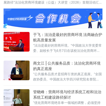
展路径”法治化营商环境建设（公益）大讲堂（2026）首期活动汇聚
法学界、金融界、企业界及新闻界近百位专家学者与实务代表，共
同聚焦法治化营商环境建设的理论前沿与实践路径。中国政法大学
党委常委、副校长于飞，全国政协委员、中国政法
于飞：法治是最好的营商环境 法商融合护
航高质量发展
“法治是最好的营商环境。”中国政法大学党委常
委、副校长于飞6月7日在该校法治化营商环境
建设与数字金融研究中心揭牌仪式上强调，营
商环境的核心要义在于法治化保障——因为法
商文江 | 公共服务品质：法治化营商环境
治提供明确的预期。当天，中国政法大学法治
的真正底座
化营商环境建设与数字金融研究中心在京正式
“公共服务品质才是招商引资的真正底座。”全国
成立，同步启动“法治筑基、商业有序——地方
政协委员、中国政法大学四川研究院名誉院
政府促进招商引资和高质量发展路径”法治化营
长、前商学院院长商文江6月7日在该校法治化
商环境建设（公益）大讲堂（2026
营商环境建设与数字金融研究中心揭牌仪式上
管晓峰：营商环境与经济系统工程和法治
作出上述表示。他指出，《公平竞争审查条
系统工程建设路径探讨
例》施行后，各地招商引资的竞争焦点已从“拼
“优化营商环境绝非单一领域的调整，必须坚持
政策洼地”转向“拼服务高地”“拼法治高地”，长期