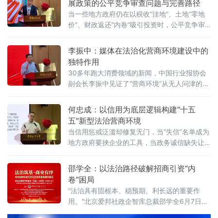
展政策的公平竞争审查问题与完善路径
当一些地方政府仍在以税收“洼地”、土地“零地
价”、财政返还“内卷”吸引投资时，公平竞争审
查制度已悄然划下“红线”。《公平竞争审查条
例》施行近两年来，为何部分地区仍屡屡出
李振中：媒体在法治化营商环境建设中的
现“超国民待遇”补贴、隐性地方保护、跨区域恶
独特作用
性竞争？北京物资学院法学院院长吴长军6月7
30多年跑大消费领域的新闻，中国行业报协会
日在中国政法大学法治化营商环境建设与数字
副会长李振中见证了“营商环境”从无人问津的模
金融研究中心揭牌仪式既同期举办的“法治筑
糊概念变成全社会上心的大事。6月7日，在中
基、商业有序——地方政府促进招商引资和
国政法大学法治化营商环境建设与数字金融研
何忠成：以信用为底层逻辑构建“十五
究中心揭牌仪式既同期举办的“法治筑基、商业
五”新型法治营商环境
有序——地方政府促进招商引资和高质量发展
当信用惩戒泛滥却修复无门，当“失信”名单成为
路径”法治化营商环境建设（公益）大讲堂2026
地方政府要挟企业的工具，当政务诚信缺失让
首期活动上，李振中以媒体人视角直言：法治
企业不敢投资——信用体系究竟是在优化营商
化营商环境是市场经济的“空气和土壤”
环境，还是在异化为另一种权力寻租？上海大
邵学全：以法治路径破解招商引资“内
学法学院企业法治与创新发展研究中心主任何
卷”困局
忠成6月7日在中国政法大学法治化营商环境建
“法治具有固根本、稳预期、利长远的重要作
设与数字金融研究中心揭牌仪式既同期举办
用。”北京爱邦社政企智库总裁邵学全6月7日在
的“法治筑基、商业有序——地方政府促进招商
中国政法大学法治化营商环境建设与数字金融
引资和高质量发展路径”法治化营商环境建设