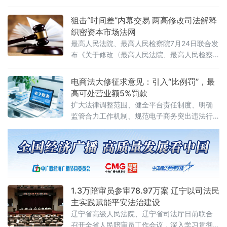
题，行政复议机关以有力纠治向行政机关违法
不当行为“亮剑”，为纵深推进全国统一大市场建
狙击“时间差”内幕交易 两高修改司法解释
设提供了坚实的法治保障。数据显示，2026年1
织密资本市场法网
至6月，全国各级行政复议机构依法履行监督职
最高人民法院、最高人民检察院7月24日联合发
布《关于修改〈最高人民法院、最高人民检察
院关于办理内幕交易、泄露内幕信息刑事案件
具体应用法律若干问题的解释〉的决定》（法
电商法大修征求意见：引入“比例罚”，最
释〔2026〕13号）。修改决定已分别经最高人
高可处营业额5%罚款
民法院审判委员会第1961次会议、最高人民检
扩大法律调整范围、健全平台责任制度、明确
察院第十四届检察委员会第七十五次会议通
监管合力工作机制、规范电子商务突出违法行
过，自2026年7月27日起施行。此次修改距
为、深化电子商务开放合作
2012年《关于办理内幕交易、泄
1.3万陪审员参审78.97万案 辽宁以司法民
主实践赋能平安法治建设
辽宁省高级人民法院、辽宁省司法厅日前联合
召开全省人民陪审员工作会议，深入学习贯彻