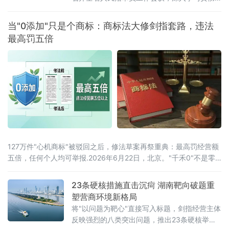
全国人民陪审员工作会议精神及辽宁省委部署
要求，系统梳理人民陪审员制度落地实施以来
当"0添加"只是个商标：商标法大修剑指套路，违法
的实践成效，研判当前工作推进中的重点问
最高罚五倍
题，部署下一阶段核心任务，以人民陪审员工
作的高质量发展，为更高水平平安辽宁、法治
辽宁建设注入坚实的司法民主动能。会议第一
时间传达了辽宁省委常委、政法委书记郑艺对
全省人
127万件"心机商标"被驳回之后，修法草案再祭重典：最高罚经营额
五倍，任何个人均可举报.2026年6月22日，北京。"千禾0"不是零
添加，"手打"面没人真正用手打过，"0糖"饮料照样升血糖——当这
些让消费者频频踩坑的文字不过是一个注册商标，而非产品承诺
23条硬核措施直击沉疴 湖南靶向破题重
时，法律终于要动手了。6月22日，全国人大常委会法工委披露，商
塑营商环境新格局
标法修订草案二次审议稿将提请6月23日开幕的十四
将"以问题为靶心"直接写入标题，剑指经营主体
反映强烈的八类突出问题，推出23条硬核举