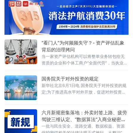
研究中心揭牌仪式既同期举办的“法治筑基、商
（公益）大
业有序——地方政府促进招商引资和高质量发
展路径”法治化营商环境建设（公益）大讲堂
2026首期活动上发表书面发言，为地方政府招
商引资高质量发展提出五条法治路径。他指
出，推动高质量发展离不开法治的支撑和保
障，地方政
“看门人”为何频频失守？- 资产评估乱象
背后的治理拷问
当一家资产评估机构可以将整单业务转包给无
资质的企业和个体工商户“全面代劳”，当执业人
员可以一边参与评估、一边买卖客户股票，当
重要评估参数可以随意调整、评估依据可以凭
国务院关于对外投资的规定
空缺失——这张资本市场“看门人”的名片，还剩
新华社北京6月1日电 国务院关于对外投资的规
下几分信度？上述场景并非危言耸听。近日，
定;为了推进高水平对外开放，促进对外投资高
财政部公布的2025年度资产评估行业联合检查
质量发展，有效实施对外投资管理，保护投资
结果显示，在对15家备案从事证券服务业务的
者及其对外投资合法权益，维护国家主权、安
资产评估机构开展执业质量检查后，依法对4家
全、发展利益，根据《中华人民共和国对外关
六月新规密集落地：外卖封签上路、疲劳
评估机构、12名
系法》、《中华人民共和国对外贸易法》等法
驾驶三维认定、“数据算法”入商业秘密保
律，制定本规定。第二条&emsp;中华人民共和
护范围
一批与民生安全、道路交通、数据权益、资源
国境内（以下简称中国境内）投资者对外投
保护密切相关的法律法规正式施行。从整治“幽