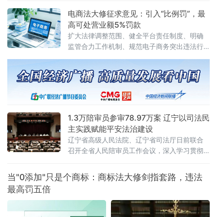
具体应用法律若干问题的解释〉的决定》（法
电商法大修征求意见：引入“比例罚”，最
释〔2026〕13号）。修改决定已分别经最高人
高可处营业额5%罚款
民法院审判委员会第1961次会议、最高人民检
扩大法律调整范围、健全平台责任制度、明确
察院第十四届检察委员会第七十五次会议通
监管合力工作机制、规范电子商务突出违法行
过，自2026年7月27日起施行。此次修改距
为、深化电子商务开放合作
2012年《关于办理内幕交易、泄
1.3万陪审员参审78.97万案 辽宁以司法民
主实践赋能平安法治建设
辽宁省高级人民法院、辽宁省司法厅日前联合
召开全省人民陪审员工作会议，深入学习贯彻
全国人民陪审员工作会议精神及辽宁省委部署
要求，系统梳理人民陪审员制度落地实施以来
当"0添加"只是个商标：商标法大修剑指套路，违法
的实践成效，研判当前工作推进中的重点问
最高罚五倍
题，部署下一阶段核心任务，以人民陪审员工
作的高质量发展，为更高水平平安辽宁、法治
辽宁建设注入坚实的司法民主动能。会议第一