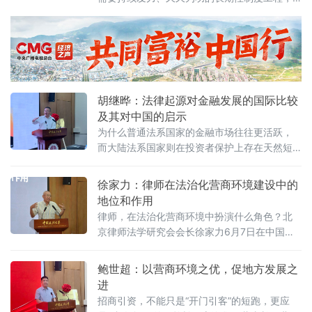
阐述以系统工程思维推进营商环境建设的理论
坚持法治导向是推动招商引资和经济高质量发
框架与实践路径。管晓峰从市场发展环境问
展的根本路径。
胡继晔：法律起源对金融发展的国际比较
及其对中国的启示
为什么普通法系国家的金融市场往往更活跃，
而大陆法系国家则在投资者保护上存在天然短
板？中国作为典型的大陆法国家，金融高速增
长背后是否隐藏着法治短板？中国政法大学商
徐家力：律师在法治化营商环境建设中的
学院教授、法治化营商环境建设与数字金融研
地位和作用
究课题组组长胡继晔6月7日在该校研究中心揭
律师，在法治化营商环境中扮演什么角色？北
牌仪式既同期举办的“法治筑基、商业有序——
京律师法学研究会会长徐家力6月7日在中国政
地方政府促进招商引资和高质量发展路径”法治
法大学法治化营商环境建设与数字金融研究中
化营商环境建设（公益）大讲堂首期活动上，
心揭牌仪式既同期举办的“法治筑基、商业有序
鲍世超：以营商环境之优，促地方发展之
以
——地方政府促进招商引资和高质量发展路
进
径”法治化营商环境建设（公益）大讲堂2026首
招商引资，不能只是“开门引客”的短跑，更应
期活动上给出明确答案：律师不仅是法律的实