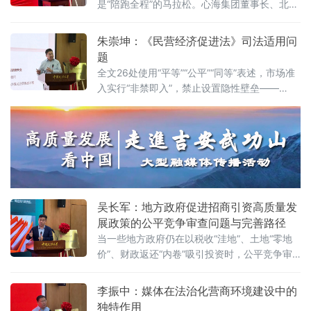
是“陪跑全程”的马拉松。心海集团董事长、北京
践者，更是连接政府、市场与司法的法治纽
山东企业商会副会长、、北京济宁企业商会执
带，其专业服务水平是衡量一个地区营商环境
行会长鲍世超6月7日在中国政法大学法治化营
朱崇坤：《民营经济促进法》司法适用问
法治化水
商环境建设与数字金融研究中心揭牌仪式既同
题
期举办的“法治筑基、商业有序——地方政府促
全文26处使用“平等”“公平”“同等”表述，市场准
进招商引资和高质量发展路径”法治化营商环境
入实行“非禁即入”，禁止设置隐性壁垒——
建设（公益）大讲堂2026首期活动上，以企业
2025年5月20日施行的《中华人民共和国民营
家视角道出法治化营商环境的真谛：“一个
经济促进法》被寄予厚望。然而，北京企业法
治与发展研究会副会长朱崇坤6月7日在中国政
法大学法治化营商环境建设与数字金融研究中
心揭牌仪式既同期举办的“法治筑基、商业有序
——地方政府促进招商引资和高质量发展路
径”法治化营商环境建设（公益）大讲堂
吴长军：地方政府促进招商引资高质量发
展政策的公平竞争审查问题与完善路径
当一些地方政府仍在以税收“洼地”、土地“零地
价”、财政返还“内卷”吸引投资时，公平竞争审
查制度已悄然划下“红线”。《公平竞争审查条
例》施行近两年来，为何部分地区仍屡屡出
李振中：媒体在法治化营商环境建设中的
现“超国民待遇”补贴、隐性地方保护、跨区域恶
独特作用