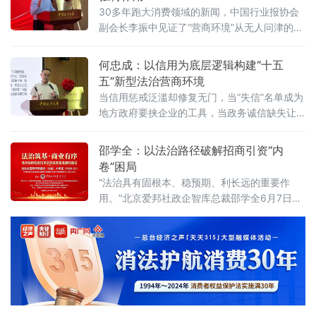
性竞争？北京物资学院法学院院长吴长军6月7
30多年跑大消费领域的新闻，中国行业报协会
日在中国政法大学法治化营商环境建设与数字
副会长李振中见证了“营商环境”从无人问津的模
金融研究中心揭牌仪式既同期举办的“法治筑
糊概念变成全社会上心的大事。6月7日，在中
基、商业有序——地方政府促进招商引资和
国政法大学法治化营商环境建设与数字金融研
何忠成：以信用为底层逻辑构建“十五
究中心揭牌仪式既同期举办的“法治筑基、商业
五”新型法治营商环境
有序——地方政府促进招商引资和高质量发展
当信用惩戒泛滥却修复无门，当“失信”名单成为
路径”法治化营商环境建设（公益）大讲堂2026
地方政府要挟企业的工具，当政务诚信缺失让
首期活动上，李振中以媒体人视角直言：法治
企业不敢投资——信用体系究竟是在优化营商
化营商环境是市场经济的“空气和土壤”
环境，还是在异化为另一种权力寻租？上海大
邵学全：以法治路径破解招商引资“内
学法学院企业法治与创新发展研究中心主任何
卷”困局
忠成6月7日在中国政法大学法治化营商环境建
“法治具有固根本、稳预期、利长远的重要作
设与数字金融研究中心揭牌仪式既同期举办
用。”北京爱邦社政企智库总裁邵学全6月7日在
的“法治筑基、商业有序——地方政府促进招商
中国政法大学法治化营商环境建设与数字金融
引资和高质量发展路径”法治化营商环境建设
研究中心揭牌仪式既同期举办的“法治筑基、商
（公益）大
业有序——地方政府促进招商引资和高质量发
展路径”法治化营商环境建设（公益）大讲堂
2026首期活动上发表书面发言，为地方政府招
商引资高质量发展提出五条法治路径。他指
出，推动高质量发展离不开法治的支撑和保