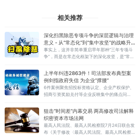
相关推荐
深化扫黑除恶专项斗争的深层逻辑与治理
意义 - 从“常态化”到“集中攻坚”的战略升
级
事实上，这并非简单重启早年那种“三年专项斗
争”，而是在常态化框架下的深化攻坚，是“常态
化+专项集中发力”的有机结合。官方会议反复
强调要严格依法办事、坚持实事求是，做到“是
上半年纠违2863件！司法部发布典型案
黑恶一个不漏、不是黑恶一个不凑”
例剑指政府失信 为企业“撑腰”
6件案例聚焦招投标资格认定、企业产权保护、
招商引资奖励兑付等企业反映集中的痛点问
题，行政复议机关以有力纠治向行政机关违法
不当行为“亮剑”，为纵深推进全国统一大市场建
狙击“时间差”内幕交易 两高修改司法解释
设提供了坚实的法治保障。数据显示，2026年1
织密资本市场法网
至6月，全国各级行政复议机构依法履行监督职
最高人民法院、最高人民检察院7月24日联合发
布《关于修改〈最高人民法院、最高人民检察
院关于办理内幕交易、泄露内幕信息刑事案件