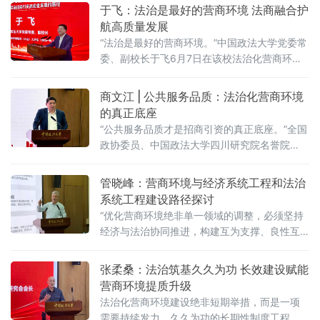
于飞：法治是最好的营商环境 法商融合护
航高质量发展
“法治是最好的营商环境。”中国政法大学党委常
委、副校长于飞6月7日在该校法治化营商环境
建设与数字金融研究中心揭牌仪式上强调，营
商环境的核心要义在于法治化保障——因为法
商文江 | 公共服务品质：法治化营商环境
治提供明确的预期。当天，中国政法大学法治
的真正底座
化营商环境建设与数字金融研究中心在京正式
“公共服务品质才是招商引资的真正底座。”全国
成立，同步启动“法治筑基、商业有序——地方
政协委员、中国政法大学四川研究院名誉院
政府促进招商引资和高质量发展路径”法治化营
长、前商学院院长商文江6月7日在该校法治化
商环境建设（公益）大讲堂（2026
营商环境建设与数字金融研究中心揭牌仪式上
管晓峰：营商环境与经济系统工程和法治
作出上述表示。他指出，《公平竞争审查条
系统工程建设路径探讨
例》施行后，各地招商引资的竞争焦点已从“拼
“优化营商环境绝非单一领域的调整，必须坚持
政策洼地”转向“拼服务高地”“拼法治高地”，长期
经济与法治协同推进，构建互为支撑、良性互
稳定、高效透明的法治环境与公共服务成为吸
动的系统生态。”中国政法大学民商经济法学院
引优质企业和人才的关键。商文江在
教授管晓峰6月7日在中国政法大学法治化营商
张柔桑：法治筑基久久为功 长效建设赋能
环境建设与数字金融研究中心揭牌仪式上作出
营商环境提质升级
上述表示。他在题为《营商环境与经济、法治
法治化营商环境建设绝非短期举措，而是一项
系统工程建设路径探讨》的主题演讲中，系统
需要持续发力、久久为功的长期性制度工程，