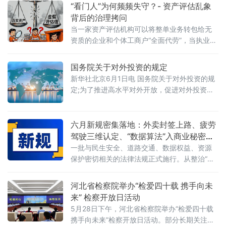
障，地方政
“看门人”为何频频失守？- 资产评估乱象
背后的治理拷问
当一家资产评估机构可以将整单业务转包给无
资质的企业和个体工商户“全面代劳”，当执业人
员可以一边参与评估、一边买卖客户股票，当
重要评估参数可以随意调整、评估依据可以凭
国务院关于对外投资的规定
空缺失——这张资本市场“看门人”的名片，还剩
新华社北京6月1日电 国务院关于对外投资的规
下几分信度？上述场景并非危言耸听。近日，
定;为了推进高水平对外开放，促进对外投资高
财政部公布的2025年度资产评估行业联合检查
质量发展，有效实施对外投资管理，保护投资
结果显示，在对15家备案从事证券服务业务的
者及其对外投资合法权益，维护国家主权、安
资产评估机构开展执业质量检查后，依法对4家
全、发展利益，根据《中华人民共和国对外关
六月新规密集落地：外卖封签上路、疲劳
评估机构、12名
系法》、《中华人民共和国对外贸易法》等法
驾驶三维认定、“数据算法”入商业秘密保
律，制定本规定。第二条&emsp;中华人民共和
护范围
一批与民生安全、道路交通、数据权益、资源
国境内（以下简称中国境内）投资者对外投
保护密切相关的法律法规正式施行。从整治“幽
资，适用本规定。本规定所称对外投资即境外
灵外卖”到严管幼儿园食品安全，从疲劳驾驶三
投资，是指投资
维判定到“开门杀”责任明确，从商业秘密保护扩
河北省检察院举办“检爱四十载 携手向未
围到城乡供水统筹管理——多项新规聚焦社会
来” 检察开放日活动
关切，织密权益保障网，守护公众日常生活。
5月28日下午，河北省检察院举办“检爱四十载
网络餐饮全链条严管：外卖必须“封口”，商家必
携手向未来”检察开放日活动。部分长期关注未
须“亮证”《网络餐饮服务经营者落实食品安全主