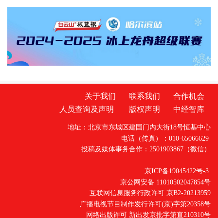
成年人成长的全国人大代表、省人大代表、省
体责任监督管理规定》6月1日起
政协委员、人民监督员以及石家庄市第二中学
师生、家长代表等50余人应邀走进省检察院，
直观了解检察工作，共同交流未成年人保护举
措。省检察院党组成员、副检察长任国强参加
开放日活动，并主持座谈交流会。据介绍，近
关于我们
联系我们
合作机会
人员查询及声明
版权声明
中经智库
地址：北京市东城区建国门内大街18号恒基中心
电话（传真）：010-65066629
投稿及媒体事务合作：2501903867（微信）
京ICP备19045422号-3
京公网安备 11010502047854号
互联网信息服务行政许可 京B2-20213959
广播电视节目制作发行许可(京)字第20358号
网络出版许可 新出发京批字第直210310号