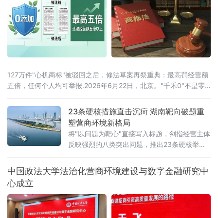
时间传达了辽宁省委常委、政法委书记郑艺对
全省人
127万件"心机商标"被驳回之后，修法草案再祭重典：最高罚经营额
五倍，任何个人均可举报.2026年6月22日，北京。"千禾0"不是零
添加，"手打"面没人真正用手打过，"0糖"饮料照样升血糖——当这
些让消费者频频踩坑的文字不过是一个注册商标，而非产品承诺
23条硬核措施直击沉疴 湖南靶向破题重
时，法律终于要动手了。6月22日，全国人大常委会法工委披露，商
塑营商环境新格局
标法修订草案二次审议稿将提请6月23日开幕的十四
将"以问题为靶心"直接写入标题，剑指经营主体
反映强烈的八类突出问题，推出23条硬核举
措，以可量化、可考核、可追溯的制度设计，
向全省营商环境的堵点痛点发起集中攻坚。精
中国政法大学法治化营商环境建设与数字金融研究中
准聚焦：八大领域，靶向施策与以往温和表述
心成立
不同，此次湖